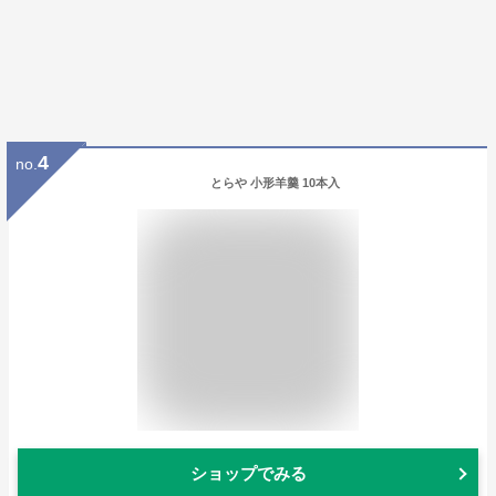
4
no.
とらや 小形羊羹 10本入
ショップでみる