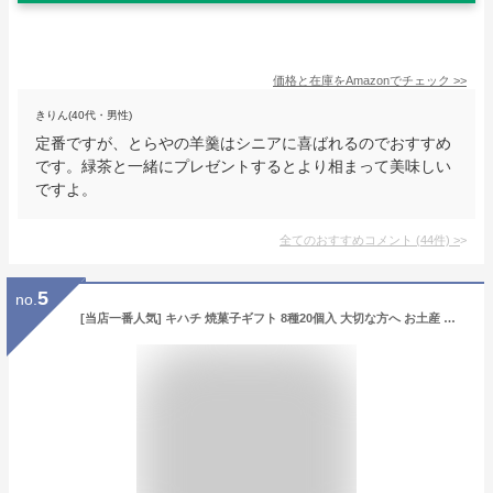
価格と在庫を
Amazon
でチェック
>>
きりん(40代・男性)
定番ですが、とらやの羊羹はシニアに喜ばれるのでおすすめ
です。緑茶と一緒にプレゼントするとより相まって美味しい
ですよ。
全てのおすすめコメント
(
44
件)
>
5
no.
[当店一番人気] キハチ 焼菓子ギフト 8種20個入 大切な方へ お土産 個包装 プレゼント お祝い お菓子 お返し 内祝い バームクーヘン フィナンシェ マドレーヌ パウンドケーキ クッキー 詰め合わせ 贈り物 ギフト 結婚祝い 引っ越し祝い 入学祝い 卒業祝い ホワイトデー お返し