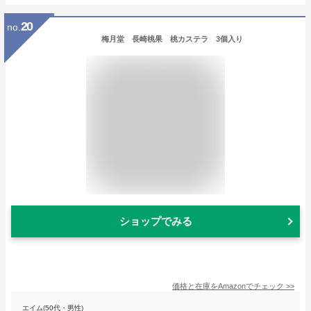
20
no.
梅月堂 長崎桃果 桃カステラ 3個入り
ショップでみる
価格と在庫を
Amazon
でチェック
>>
エイム(50代・男性)