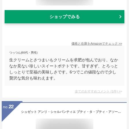
ショップでみる
価格と在庫を
Amazon
でチェック
>>
つっつん(60代・男性)
生クリームとさつまいもクリームを求肥が包んでおり、なか
なか見ない珍しいスイートポテトです。甘すぎず、とろっと
しっとりで至福の美味しさです。6つでこの値段なので少し
贅沢な気分も味わえます。
全てのおすすめコメント
(
1
件)
>
22
no.
シュゼット アンリ・シャルパンティエ プティ・タ・プティ・アソートS(41個)