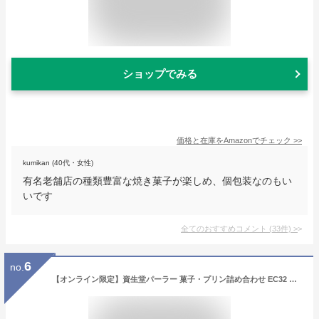
ショップでみる
価格と在庫を
Amazon
でチェック
>>
kumikan (40代・女性)
有名老舗店の種類豊富な焼き菓子が楽しめ、個包装なのもい
いです
全てのおすすめコメント
(
33
件)
>
6
no.
【オンライン限定】資生堂パーラー 菓子・プリン詰め合わせ EC32 手提げ袋付き 母の日 ギフト お中元 お菓子 人気 プレゼント お返し お祝い 包装 個包装