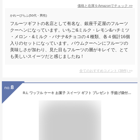
価格と在庫を
Amazon
でチェック
>>
かれーぴらふ(50代・男性)
フルーツギフトの名店として有名な、銀座千疋屋のフルーツ
クーヘンになっています。いちご&ミルク・レモン&ハチミツ
・メロン・&ミルク・バナナ&チョコの４種類、各４個計16個
入りのセットになっています。バウムクーヘンにフルーツの
美味しさが加わり、見た目もフルーツの層がキレイで、とて
も美しいスイーツだと感じましたね！
全てのおすすめコメント
(
38
件)
>
8
no.
R.L ワッフル ケーキ お菓子 スイーツ ギフト プレゼント 手提げ袋付き 冷凍 10個