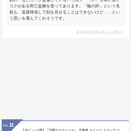
コクがある和三盆糖を使ってあります。「輪の絆」という名
前も、直接帰省して顔を見せることはできないけど……とい
う思いを運んでくれそうです。
全てのおすすめコメント
(
1
件)
>
11
no.
【ポイント2倍】『月夜のエクレール』 北海道 スイーツ エクレア エクレール 送料無料 内祝い 出産内祝い 入学内祝い 新築内祝い 快気祝い 北海道ギフト