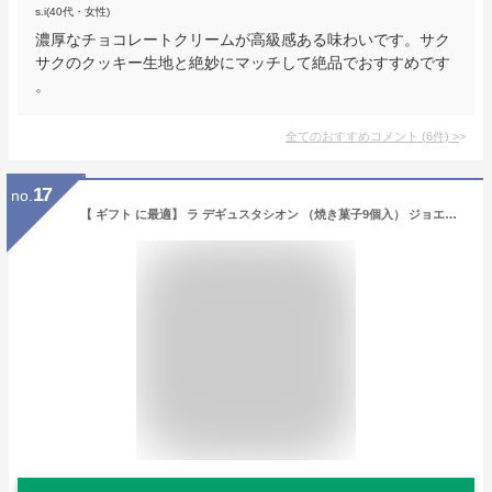
s.i(40代・女性)
濃厚なチョコレートクリームが高級感ある味わいです。サク
サクのクッキー生地と絶妙にマッチして絶品でおすすめです
。
全てのおすすめコメント
(
6
件)
>
17
no.
【 ギフト に最適】 ラ デギュスタシオン （焼き菓子9個入） ジョエル・ロブション （旧 特製アソートメントＡ）