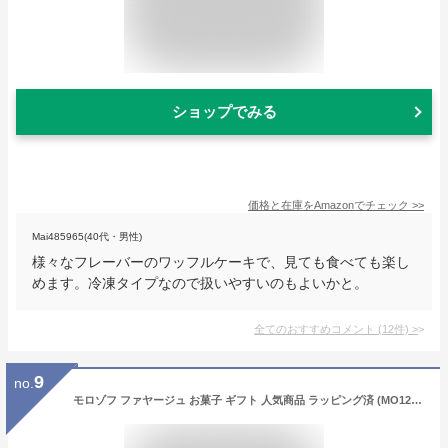
ショップでみる
価格と在庫を
Amazon
でチェック
>>
Mai485965(40代・男性)
様々なフレーバーのワッフルケーキで、見ても食べても楽し
めます。冷凍タイプなので扱いやすいのもよいかと。
全てのおすすめコメント
(
12
件)
>
9
no.
モロゾフ ファヤージュ お菓子 ギフト 人気商品 ラッピング済 (MO1219)