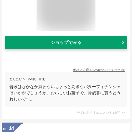
ショップでみる
価格と在庫を
Amazon
でチェック
>>
どんどん1555(50代・男性)
普段はなかなか買わないちょっと高級なバターフィナンシェ
はいかがでしょうか。おいしいお菓子で、帰歳暮に貰うとう
れしいです。
全てのおすすめコメント
(
1
件)
>
14
no.