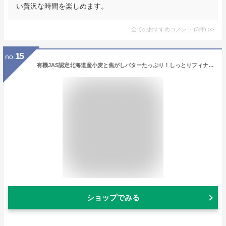
い贅沢な時間を楽しめます。
全てのおすすめコメント
(
3
件)
>
15
no.
有機JAS認定北海道産小麦と焦がしバターたっぷり！しっとりフィナンシェ アールグレイ(15個セット)ギフトセット詰め合わせ【楽ギフ_のし】内祝い快気祝い引き菓子法要自然素材の菓子工房ましゅれ☆オーガニックスイーツお歳暮熨斗
ショップでみる