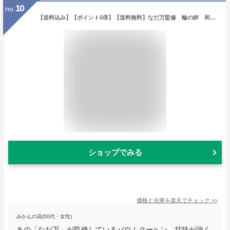
10
no.
【送料込み】【ポイント5倍】【送料無料】なだ万監修 輪の絆 和三盆バウムクーヘン【出産内祝いギフトに最適です。】【出産内祝い 送料無料】【内祝い お返し】【洋菓子 スイーツ バームクーヘン バウムクーヘン ギフトセット】
ショップでみる
価格と在庫を
楽天
でチェック
>>
みかんの花(50代・女性)
あの「なだ万」が監修しているバウムクーヘン。甘味が強く