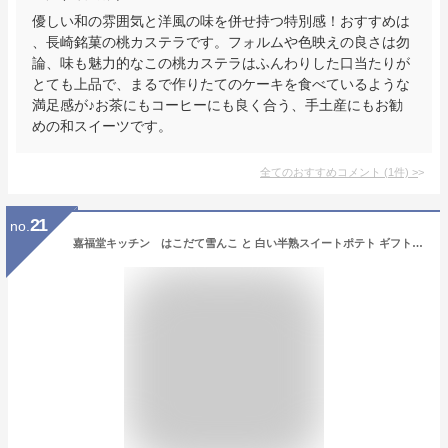
優しい和の雰囲気と洋風の味を併せ持つ特別感！おすすめは
、長崎銘菓の桃カステラです。フォルムや色映えの良さは勿
論、味も魅力的なこの桃カステラはふんわりした口当たりが
とても上品で、まるで作りたてのケーキを食べているような
満足感が♪お茶にもコーヒーにも良く合う、手土産にもお勧
めの和スイーツです。
全てのおすすめコメント
(
1
件)
>
21
no.
嘉福堂キッチン はこだて雪んこ と 白い半熟スイートポテト ギフト セット