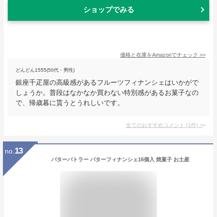
ショップでみる
価格と在庫を
Amazon
でチェック
>>
どんどん1555(50代・男性)
銀座千疋屋の高級感があるフルーツフィナンシェはいかがで
しょうか。普段はなかなか買わない特別感があるお菓子なの
で、帰歳暮に貰うとうれしいです。
全てのおすすめコメント
(
1
件)
>
13
no.
バターバトラー バターフィナンシェ16個入 焼菓子 お土産