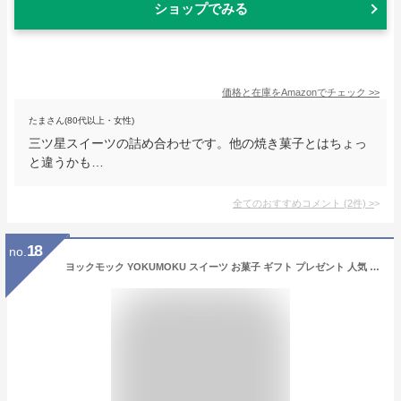
ショップでみる
価格と在庫を
Amazon
でチェック
>>
たまさん(80代以上・女性)
三ツ星スイーツの詰め合わせです。他の焼き菓子とはちょっ
と違うかも…
全てのおすすめコメント
(
2
件)
>
18
no.
ヨックモック YOKUMOKU スイーツ お菓子 ギフト プレゼント 人気 洋菓子 詰め合わせ 個包装 サンク デリス 40個入り