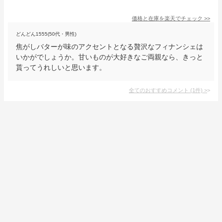
価格と在庫を
楽天
でチェック
>>
どんどん1555(50代・男性)
焦がしバターが味のアクセントとなる贅沢なフィナンシェは
いかがでしょうか。甘いものが大好きなご両親なら、きっと
貰ってうれしいと思います。
全てのおすすめコメント
(
1
件)
>