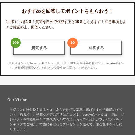
おすすめを回答してポイントをもらおう！
1回答につき
1
Ｇ
！質問を自分で作成すると
10
Ｇ
もらえます！注意事項をよ
くご確認の上、回答ください。
10
G
1
G
質問する
回答する
※ＧポイントはAmazonギフトカード、BIGLOBE利用料金のお支払い、Pontaポイン
ト、各種金融機関など、お好きな交換先から選ぶことができます。
Our Vision
大切な人に贈り物をするとき、あなたは何を基準に選びますか？季節のイベ
ント、贈る相手、予算など選ぶ基準はさまざま。ocruyo(オクルヨ）では、プ
レゼントを贈る相手と同世代の人が本当にもらってうれしいプレゼントをラ
ンキングでご紹介。本当に喜ばれるプレゼントを選んで、贈る相手を幸せに
しましょう。