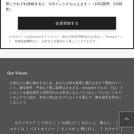
答にそれぞれ投稿すると、Gポイントがもらえます！
（10G/質問、1G/回
答）
会員登録する
※ＧポイントはAmazonギフトカード、BIGLOBE利用料金のお支払い、Pontaポイン
ト、各種金融機関など、お好きな交換先から選ぶことができます。
Our Vision
大切な人に贈り物をするとき、あなたは何を基準に選びますか？季節のイベ
ント、贈る相手、予算など選ぶ基準はさまざま。ocruyo(オクルヨ）では、プ
レゼントを贈る相手と同世代の人が本当にもらってうれしいプレゼントをラ
ンキングでご紹介。本当に喜ばれるプレゼントを選んで、贈る相手を幸せに
しましょう。
Ｇランキング
だれどこ
お湯たび
わたしと、暮らし。
キテミヨ
ベストオイシー
モノスポ
野に行く。
カウナラ