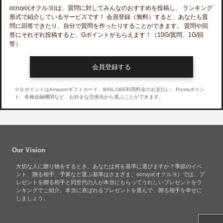
ocruyo(オクルヨ)
は、質問に対してみんなのおすすめを投稿し、 ランキング
形式で紹介しているサービスです！ 会員登録（無料）すると、あなたも質
問に回答できたり、自分で質問を作ったりすることができます。 質問や回
答にそれぞれ投稿すると、Gポイントがもらえます！
（10G/質問、1G/回
答）
会員登録する
※ＧポイントはAmazonギフトカード、BIGLOBE利用料金のお支払い、Pontaポイン
ト、各種金融機関など、お好きな交換先から選ぶことができます。
Our Vision
大切な人に贈り物をするとき、あなたは何を基準に選びますか？季節のイベ
ント、贈る相手、予算など選ぶ基準はさまざま。ocruyo(オクルヨ）では、プ
レゼントを贈る相手と同世代の人が本当にもらってうれしいプレゼントをラ
ンキングでご紹介。本当に喜ばれるプレゼントを選んで、贈る相手を幸せに
しましょう。