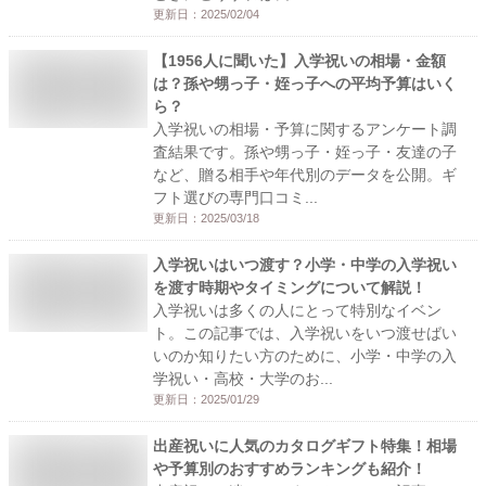
更新日：
2025/02/04
【1956人に聞いた】入学祝いの相場・金額
は？孫や甥っ子・姪っ子への平均予算はいく
ら？
入学祝いの相場・予算に関するアンケート調
査結果です。孫や甥っ子・姪っ子・友達の子
など、贈る相手や年代別のデータを公開。ギ
フト選びの専門口コミ...
更新日：
2025/03/18
入学祝いはいつ渡す？小学・中学の入学祝い
を渡す時期やタイミングについて解説！
入学祝いは多くの人にとって特別なイベン
ト。この記事では、入学祝いをいつ渡せばい
いのか知りたい方のために、小学・中学の入
学祝い・高校・大学のお...
更新日：
2025/01/29
出産祝いに人気のカタログギフト特集！相場
や予算別のおすすめランキングも紹介！