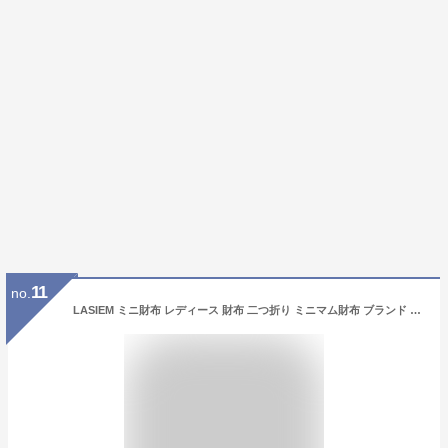
11
no.
LASIEM ミニ財布 レディース 財布 二つ折り ミニマム財布 ブランド 本革 革 使いやすい カードケース カード入れ レザー 牛革 折りたたみ カードたくさん コンパクト じゃばら 小銭入れ コインスルー お札が折れない スキミング防止