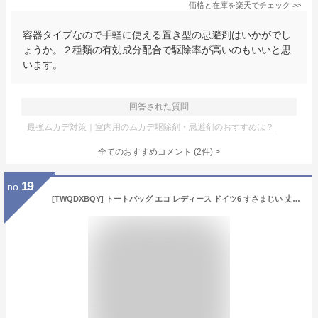
価格と在庫を
楽天
でチェック
>>
容器タイプなので手軽に使える置き型の忌避剤はいかがでし
ょうか。２種類の有効成分配合で駆除率が高いのもいいと思
います。
回答された質問
最強ムカデ対策｜室内用のムカデ駆除剤・忌避剤のおすすめは？
全てのおすすめコメント
(
2
件)
>
19
no.
[TWQDXBQY] トートバッグ エコ レディース ドイツ6 すさまじい 丈夫 ポケッタブル 買い物袋 肩掛け 手提げバッグ コンビニ用 人気 グッズ 収納袋 マザーズトート バッグ かばん [並行輸入品]