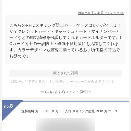
価格と在庫を
楽天
でチェック
>>
こちらのRFIDスキミング防止カードケースはいかがでしょう
か？クレジットカード・キャッシュカード・マイナンバーカ
ードなどの磁気情報を保護してくれるカードホルダーです。I
Cカード同士の干渉防止・磁気不良対策にも活躍してくれま
す。カラーデザインも豊富に揃っているお手頃価格の商品で
お勧めです。
回答された質問
100均などで買えるスキミング防止カードケースを教えてください
全てのおすすめコメント
(
3
件)
>
8
no.
送料無料 カードケース カード入れ スキミング防止 RFID カバー スリーブ セキュリティ クレジットカード キャッシュカード クレカ 情報保護