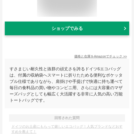
ショップでみる
価格と在庫を
Amazon
でチェック
>>
すさまじい耐久性と抜群の頑丈さを誇るドイツ6エコバッグ
は、付属の収納袋へスマートに折りたためる便利なポケッタ
ブル仕様でありながら、肩掛けや手提げで快適に持ち運べて
毎日の食料品の買い物やコンビニ用、さらには大容量のマザ
ーズバッグとしても幅広く大活躍する非常に人気の高い万能
トートバッグです。
回答された質問
ドイツのお土産にもらって嬉しいエコバッグ！人気ブランドなどおす
すめを教えて！