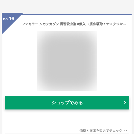
16
no.
フマキラー ムカデカダン 誘引殺虫剤 8個入 （害虫駆除：ナメクジやダンゴムシ、アリ、ヤスデ）(4902424440959)
ショップでみる
価格と在庫を
楽天
でチェック
>>