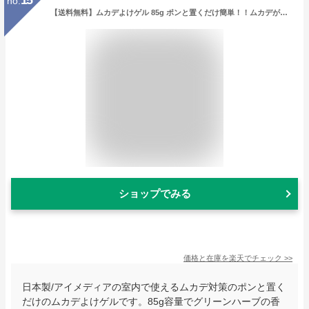
15
no.
【送料無料】ムカデよけゲル 85g ポンと置くだけ簡単！！ムカデが嫌がる香りで侵入を防ぎます♪ ムカデよけ ムカデ除け ムカデ対策 室内 忌避剤 が 嫌う 植物 駆除 百足 ムカデシャットアウト むかで ムカデちゃんアウト ペット 対策 ムカデ寄せ付けない グッズ
ショップでみる
価格と在庫を
楽天
でチェック
>>
日本製/アイメディアの室内で使えるムカデ対策のポンと置く
だけのムカデよけゲルです。85g容量でグリーンハーブの香