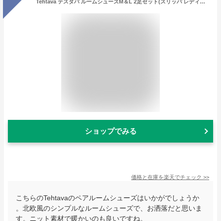
Tehtava テスタバ ルームシューズM＆L 2足セット(スリッパ レディース メンズ セット ペア カップル ギフト ルームシューズ おしゃれ かわいい ニット 秋 冬 贈り物 プレゼント 暖かい お揃い 夫婦 カップル 男 女 23cm 24cm 25cm 26cm 27cm)
ショップでみる
価格と在庫を
楽天
でチェック
>>
こちらのTehtavaのペアルームシューズはいかがでしょうか
。北欧風のシンプルなルームシューズで、お洒落だと思いま
す。ニット素材で暖かいのも良いですね。