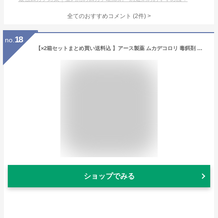
全てのおすすめコメント
(
2
件)
>
18
no.
【×2箱セットまとめ買い送料込 】アース製薬 ムカデコロリ 毒餌剤 容器タイプ 8個入×1個 ムカデ駆除 殺虫剤 置き型 むかで 忌避剤 誘引 駆除剤 屋外 屋内 庭 侵入防止
ショップでみる