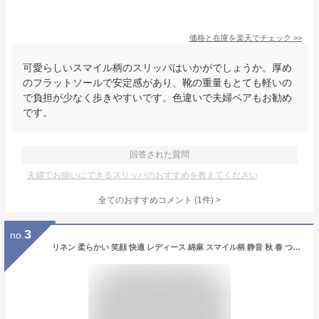
価格と在庫を
楽天
でチェック
>>
可愛らしいスマイル柄のスリッパはいかがでしょうか。厚め
のフラットソールで安定感があり、靴の重量もとても軽いの
で負担が少なく歩きやすいです。色違いで夫婦ペアもお勧め
です。
回答された質問
夫婦でお揃いにできるスリッパのおすすめを教えてください
全てのおすすめコメント
(
1
件)
>
3
no.
リネン 柔らかい 笑顔 快適 レディース 綿麻 スマイル柄 静音 秋 春 つっかけ カップル 夏 冬 吸湿 プレゼント 通気 室内履き 上履き 来客用 携帯用 トイレ用 ルームシューズ 厚底 お揃い 夫婦 オフィス かわいい おしゃれ 新婚祝い スリッパ