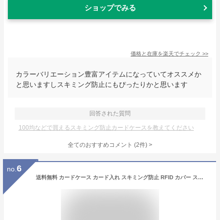
ショップでみる
価格と在庫を
楽天
でチェック
>>
カラーバリエーション豊富アイテムになっていてオススメか
と思いますしスキミング防止にもぴったりかと思います
回答された質問
100均などで買えるスキミング防止カードケースを教えてください
全てのおすすめコメント
(
2
件)
>
6
no.
送料無料 カードケース カード入れ スキミング防止 RFID カバー スリーブ 無地 単色 シンプル セキュリティ クレジットカード キャッシュカード クレカ 情報保護