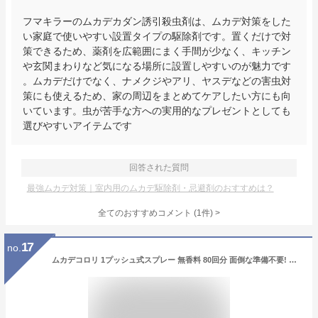
フマキラーのムカデカダン誘引殺虫剤は、ムカデ対策をした
い家庭で使いやすい設置タイプの駆除剤です。置くだけで対
策できるため、薬剤を広範囲にまく手間が少なく、キッチン
や玄関まわりなど気になる場所に設置しやすいのが魅力です
。ムカデだけでなく、ナメクジやアリ、ヤスデなどの害虫対
策にも使えるため、家の周辺をまとめてケアしたい方にも向
いています。虫が苦手な方への実用的なプレゼントとしても
選びやすいアイテムです
回答された質問
最強ムカデ対策｜室内用のムカデ駆除剤・忌避剤のおすすめは？
全てのおすすめコメント
(
1
件)
>
17
no.
ムカデコロリ 1プッシュ式スプレー 無香料 80回分 面倒な準備不要! 家中使えてまるごと駆除 侵入防止 すき間・玄関・屋内