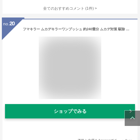
全てのおすすめコメント
(
1
件)
>
20
no.
フマキラー ムカデキラーワンプッシュ 約240畳分 ムカデ対策 駆除 スプレー ゲジゲジ 侵入防止 殺虫剤 2か月住みつき防止 屋内用 部屋
ショップでみる