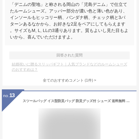
「デニムの聖地」と称される岡山の「児島デニム」で仕立て
たルームシューズ。アッパー部分が濃い色と薄い色があり、
インソールもヒッコリー柄、バンダナ柄、チェック柄と3パ
ターンあるなかから、お好きな2足をペアにしてもらえます
。サイズもM, L, LLの3通りあります。質もよいし見た目もよ
いから、喜んでいただけますよ。
回答された質問
結婚祝いに贈るスリッパギフト｜人気ブランドなどのルームシューズ
のおすすめは？
全てのおすすめコメント
(
1
件)
>
13
no.
スツールバッグ イス型防災バッグ 防災グッズ付 シューズ 送料無料 プチプラ 秋 旅行【あす楽対応】