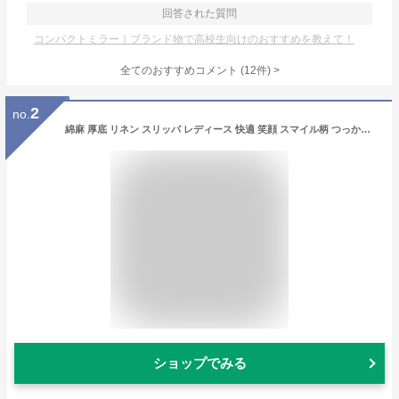
回答された質問
コンパクトミラー｜ブランド物で高校生向けのおすすめを教えて！
全てのおすすめコメント
(
12
件)
>
2
no.
綿麻 厚底 リネン スリッパ レディース 快適 笑顔 スマイル柄 つっかけ 春 夏 秋 冬 柔らかい 吸湿 静音 通気 室内履き 上履き 来客用 携帯用 トイレ用 ルームシューズ カップル お揃い 夫婦 オフィス かわいい おしゃれ 新婚祝い プレゼント
ショップでみる