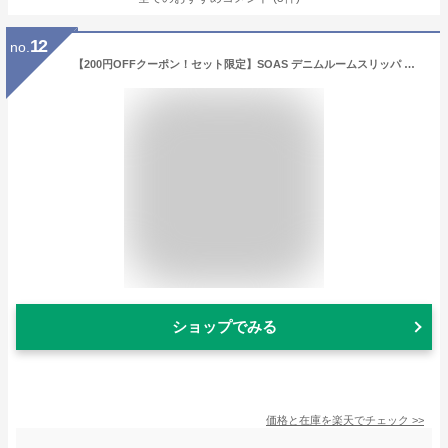
12
no.
【200円OFFクーポン！セット限定】SOAS デニムルームスリッパ 選べる2足セット M・L・LLサイズ 児島デニム （ソアーズ 室内履き 来客用 ギフト 児島 スリッパ 岡山 ルームシューズ 3サイズ ヒッコリー バンダナ チェック）【送料無料】【DM】【ポイント10倍】【p1112】
ショップでみる
価格と在庫を
楽天
でチェック
>>