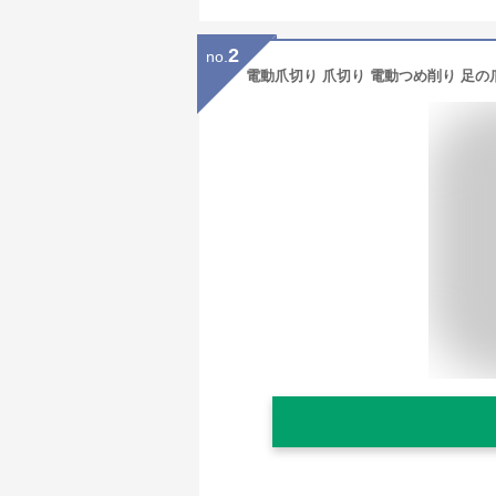
2
no.