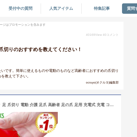
受付中の質問
人気アイテム
特集記事
質問
ージはプロモーションを含みます
40169
View
40
コメント
爪切りのおすすめを教えてください！
たいです。簡単に使えるものや電動のものなど高齢者におすすめの爪切り
めを教えて下さい。
ocruyo(オクルヨ)編集部
【公式】【一年保証】asibi 電動爪切り 足 爪切り 電動 介護 足爪 高齢者 足の爪 足用 充電式 充電 コードレス ワイヤレス 自動爪削り 電動つめ削り 電動つめきり 電動爪削り 電動爪やすり 電動爪磨き 赤ちゃん 爪研ぎ 高齢者用 子供 足の爪用 usb充電式 足の爪も切れる