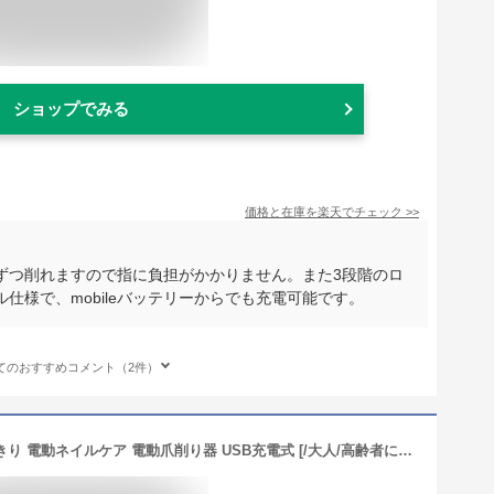
ショップでみる
価格と在庫を
楽天
でチェック
>>
ずつ削れますので指に負担がかかりません。また3段階のロ
仕様で、mobileバッテリーからでも充電可能です。
てのおすすめコメント（2件）
電動爪切り 高齢者 足の爪用 電動つめきり 電動ネイルケア 電動爪削り器 USB充電式 [/大人/高齢者に適/プレゼント ギフト] (カーボンブラック)