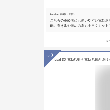
kumikan (40代・女性)
こちらの高齢者にも使いやすい電動爪切
能。巻き爪や厚めの爪も手早くカット
全
3
no.