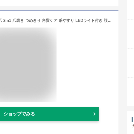
電動爪切り 爪切り 電動つめ削り 足の爪 2in1 爪磨き つめきり 角質ケア 爪やすり LEDライト付き 誤作動防止 静音 巻き爪 厚い爪 爪ケア USB充電式 ワイヤレス 2段階スピード 爪研ぎ 足爪用 赤ちゃん 介護用 高齢者 足用 子供
ショップでみる