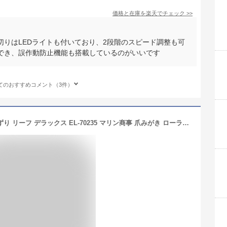
価格と在庫を
楽天
でチェック
>>
りはLEDライトも付いており、2段階のスピード調整も可
でき、誤作動防止機能も搭載しているのがいいです
てのおすすめコメント（3件）
Leaf DX 電動爪削り 電動 爪磨き 爪けずり リーフ デラックス EL-70235 マリン商事 爪みがき ローラー 角質ローラー 角質削り 角質おとし かかと ハンドケア ネイルケア 角質ケア 爪トリマー 足裏マッサージ 爪やすり 爪 ネイル 爪切り 電動つめ切り 美容 ビューティー