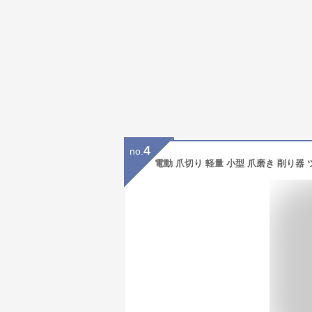
4
no.