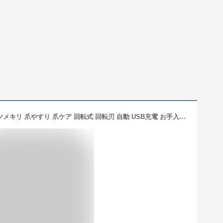
電動 爪切り 軽量 小型 爪磨き 削り器 ツメキリ 爪やすり 爪ケア 回転式 回転刃 自動 USB充電 お手入れ簡単 LEDライト付き 深爪防止 軽量 低騒音 3段階スピード調整 コンパクト 子供 赤ちゃん 安全安心 介護 足巻き爪 敬老の日 プレゼント ギフト