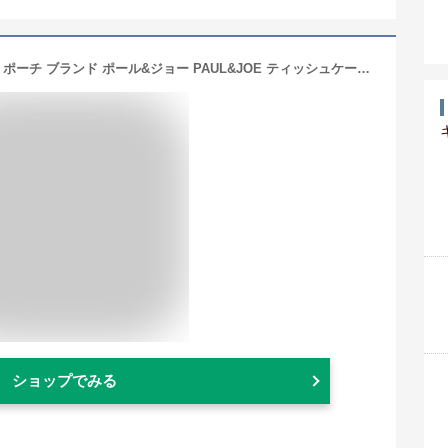
ティッシュポーチ ポールアンドジョー ポーチ ブランド ポール&ジョー PAUL&JOE ティッシュケース ティッシュカバー サニタリーポーチ ポケットティッシュ コスメポーチ 小物入れ メイク ミニ レディース おしゃれ 猫柄 ネコ 花柄 フラワー ホワイトデー ギフト プレゼント
ショップでみる