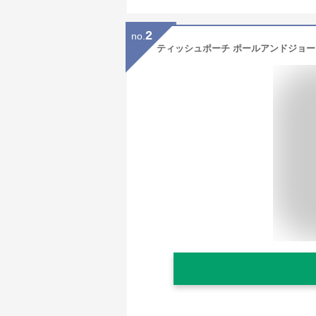
2
no.