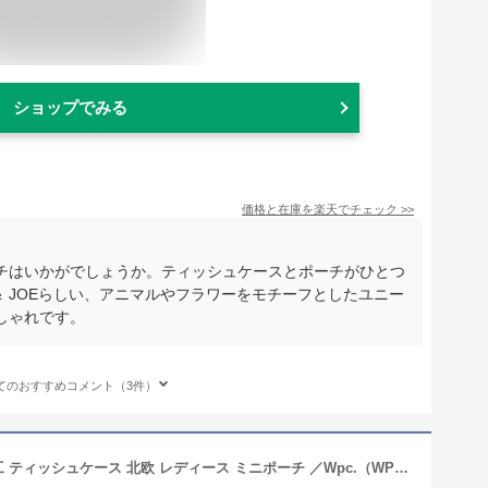
ショップでみる
価格と在庫を
楽天
でチェック
>>
チはいかがでしょうか。ティッシュケースとポーチがひとつ
＆ JOEらしい、アニマルやフラワーをモチーフとしたユニー
しゃれです。
てのおすすめコメント（3件）
【Wpc.】ティッシュポーチ はっ水加工 ティッシュケース 北欧 レディース ミニポーチ ／Wpc.（WPC）