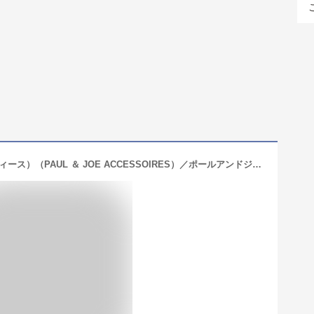
【10×14cm】ティッシュポーチ（レディース）（PAUL ＆ JOE ACCESSOIRES）／ポールアンドジョーアクセソワ（PAUL ＆ JOE ACCESSOIRES）