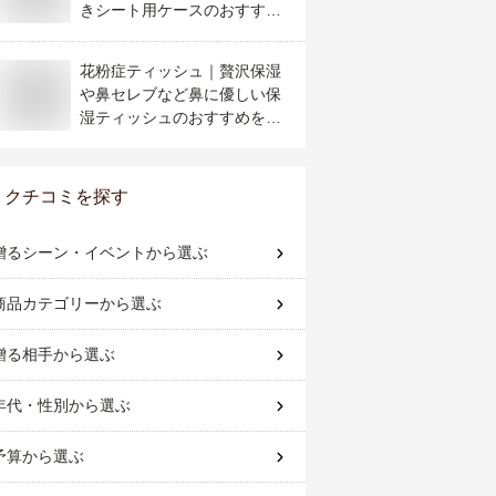
きシート用ケースのおすすめ
は？
花粉症ティッシュ｜贅沢保湿
や鼻セレブなど鼻に優しい保
湿ティッシュのおすすめを教
えて！
クチコミを探す
贈るシーン・イベント
から選ぶ
商品カテゴリー
から選ぶ
贈る相手
から選ぶ
年代・性別
から選ぶ
予算
から選ぶ