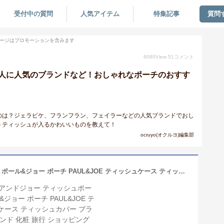
受付中の質問
人気アイテム
特集記事
質問
ージはプロモーションを含みます
6080
View
51
コメント
人に人気のブランドなど！おしゃれなポーチのおすす
のは？ジェラピケ、フランフラン、フェイラーなどの人気ブランドでおし
トティッシュが入るかわいいものを教えて！
ocruyo(オクルヨ)編集部
ポールアンドジョー ティッシュポーチ ポール&ジョー ポーチ PAUL&JOE ティッシュケース ティッシュカバー ブランド ブランド 化粧 旅行 ショッピング 買物 ランチ 仕事 通勤 オフィス お出かけ おしゃれ 猫柄 ネコ ヌネット 花柄 ホワイトデー ギフト プレゼント