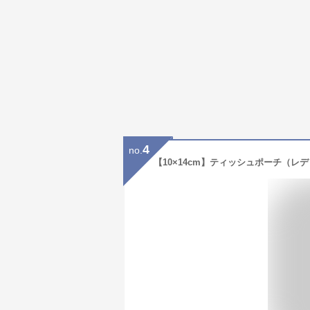
4
no.