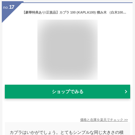
17
no.
【豪華特典あり/正規品】カプラ 100 (KAPLA100) 積み木 （白木100枚） 遊び方ガイドブック付き 【積み木/積木/知育玩具/ブロック遊び/木の板】
ショップでみる
価格と在庫を
楽天
でチェック
>>
カプラはいかがでしょう。とてもシンプルな同じ大きさの積