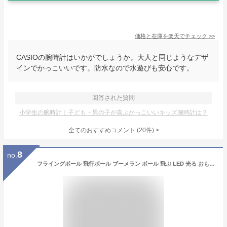
価格と在庫を
楽天
でチェック
>>
CASIOの腕時計はいかがでしょうか。大人と同じようなデザ
インでかっこいいです。防水なので水遊びも安心です。
回答された質問
小学生の腕時計｜子ども・男の子が喜ぶかっこいいキッズ腕時計は？
全てのおすすめコメント
(
20
件)
>
8
no.
フライングボール 飛行ボール ブーメラン ボール 飛ぶ LED 光る おもちゃ 9.5cm フライング スピナー 空飛ぶボール 回転式 ジャイロ USB充電式 子供向け 子供 子ども こども キッズ 室内 屋外 部屋 幼稚園 小学生 外遊び TikTok 人気 男の子 女の子 誕生日 プレゼント