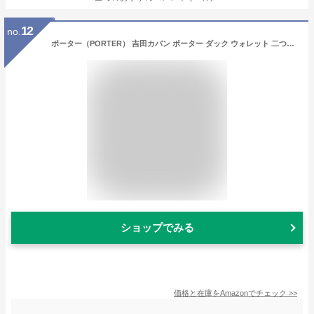
12
no.
ポーター（PORTER） 吉田カバン ポーター ダック ウォレット 二つ折り財布(636-06832）【ネイビー/フリ-】
ショップでみる
価格と在庫を
Amazon
でチェック
>>