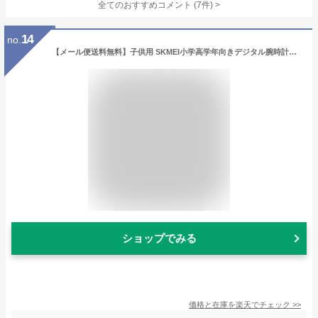
全てのおすすめコメント
(
7
件)
>
14
no.
【メール便送料無料】子供用 SKMEI小学高学年向きデジタル腕時計【グリーン】7色カラーライト/シリコンベルト/キッズ/ファッション/男の子/女の子/小学生腕時計/子供腕時計/子供用腕時計/入学プレゼント/子供誕生日プレゼント/子供クリスマス/子デジ
ショップでみる
価格と在庫を
楽天
でチェック
>>