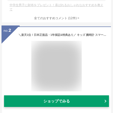
中学生男子に財布をプレゼント！喜ばれるおしゃれなおすすめを教え
て
全てのおすすめコメント
(
12
件)
>
2
no.
＼楽天1位！日本正規品・1年保証&特典あり／ キッズ 腕時計 スマートウォッチ 子供 腕時計 32GB 35万画素 カメラ 大画面 録画録音 ゲーム 音楽 アラーム 歩数計 知育玩具 4歳 5歳 6歳 7歳 8歳 9歳 10歳 男の子 女の子 おもちゃ 小学生 子供 誕生日 クリスマスプレゼント 人気
ショップでみる