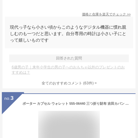
価格と在庫を
楽天
でチェック
>>
現代っ子なら小さい頃からこのようなデジタル機器に慣れ親
しむのも一つだと思います。自分専用の時計は小さい子にと
って嬉しいものです
回答された質問
6歳男の子｜来年小学生の男の子へのおもちゃ以外のプレゼントのお
すすめは？
全てのおすすめコメント
(
63
件)
>
3
no.
ポーター カプセル ウォレット 555-06440 三つ折り財布 吉田カバン PORTER CAPSULE 小銭入れあり 三つ折り 吉田かばん メンズ レディース 日本製 軽い ブランド