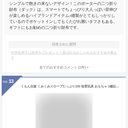
シンプルで飽きの来ないデザイン！このポーターの二つ折り
財布（ダック）は、スマートでちょっぴり大人っぽい背伸び
が楽しめるハイブランドアイテム♪縫製がとてもしっかりし
ているのでポケットインしてもくたびれ難いタフさもある、
ギフトにもお勧めの二つ折り財布です。
回答された質問
中学生男子に財布をプレゼント！喜ばれるおしゃれなおすすめを教え
て
全てのおすすめコメント
(
1
件)
>
13
no.
くもん出版 くみくみスロープたっぷり100 知育玩具 おもちゃ 3歳以上 KUMON