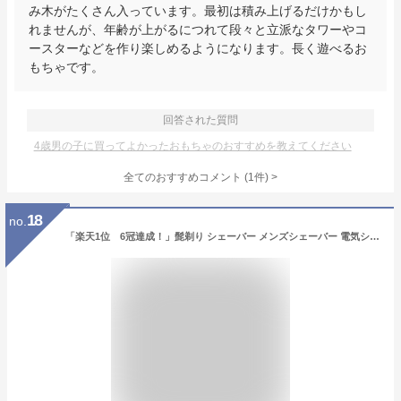
み木がたくさん入っています。最初は積み上げるだけかもし
れませんが、年齢が上がるにつれて段々と立派なタワーやコ
ースターなどを作り楽しめるようになります。長く遊べるお
もちゃです。
回答された質問
4歳男の子に買ってよかったおもちゃのおすすめを教えてください
全てのおすすめコメント
(
1
件)
>
18
no.
「楽天1位 6冠達成！」髭剃り シェーバー メンズシェーバー 電気シェーバー 電気カミソリ 電動シェーバー 電気かみそり 電気剃刀 お風呂ソリ ひげそり ヒゲソリ 電動 男性 丸洗い可能 深剃り 回転刃 回転式 充電式 防水 出張 携帯便利 父の日 ギフト