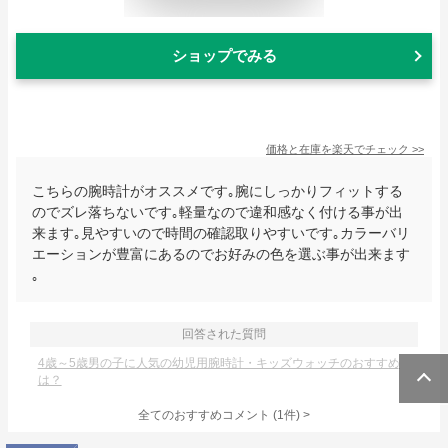
ショップでみる
価格と在庫を
楽天
でチェック
>>
こちらの腕時計がオススメです｡腕にしっかりフィットする
のでズレ落ちないです｡軽量なので違和感なく付ける事が出
来ます｡見やすいので時間の確認取りやすいです｡カラーバリ
エーションが豊富にあるのでお好みの色を選ぶ事が出来ます
｡
回答された質問
4歳～5歳男の子に人気の幼児用腕時計・キッズウォッチのおすすめ
は？
全てのおすすめコメント
(
1
件)
>