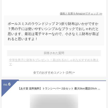
価格と在庫を
Amazon
でチェック
>>
ポールスミスのラウンドジップ 2つ折り財布はいかがですか
？男の子には使いやすいシンプルなブラックでおしゃれだと
思います、最近は電子マネーなので、小さなミニ財布が喜ば
れると思いますよ！
回答された質問
中学生男子に財布をプレゼント！喜ばれるおしゃれなおすすめを教え
て
全てのおすすめコメント
(
1
件)
>
6
no.
【あす楽 送料無料】トランシーバー 2台セット 最大5km通話/20ch アウトドア お年玉 ハンディトランシーバー プレゼント 玩具 おもちゃ 小学生 男の子 女の子 3歳 4歳 5歳 クリスマス クリスマスプレゼント