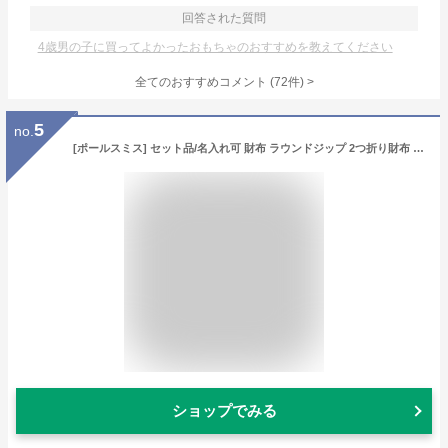
回答された質問
4歳男の子に買ってよかったおもちゃのおすすめを教えてください
全てのおすすめコメント
(
72
件)
>
5
no.
[ポールスミス] セット品/名入れ可 財布 ラウンドジップ 2つ折り財布 ミニ財布 ケアクロス付き ブライトストライププラー 小銭入れ 牛革 革 レザー 名入れ (名入れなし, ブラック)
ショップでみる