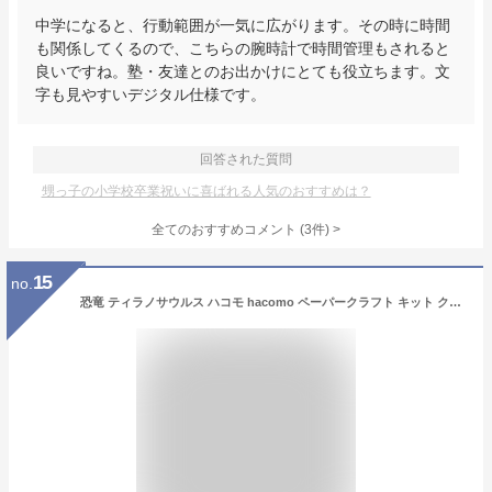
中学になると、行動範囲が一気に広がります。その時に時間
も関係してくるので、こちらの腕時計で時間管理もされると
良いですね。塾・友達とのお出かけにとても役立ちます。文
字も見やすいデジタル仕様です。
回答された質問
甥っ子の小学校卒業祝いに喜ばれる人気のおすすめは？
全てのおすすめコメント
(
3
件)
>
15
no.
恐竜 ティラノサウルス ハコモ hacomo ペーパークラフト キット クリスマス 工作キット 小学生 工作 キット 知育 おもちゃ 誕生日プレゼント 子供 クリスマスプレゼント 子供 おもちゃ 男の子 女の子 子供会 クリスマス会 工作 知育玩具 知育おもちゃ 図工 おうち時間