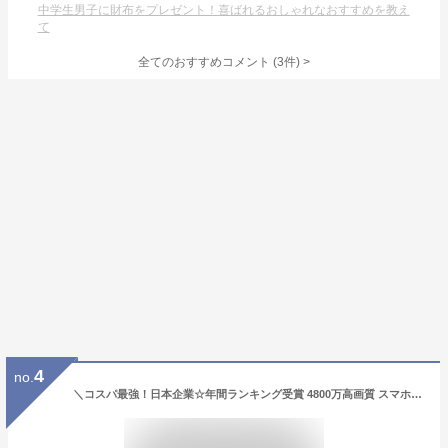
中学生男子に財布をプレゼント！喜ばれるおしゃれなおすすめを教え
て
全てのおすすめコメント
(
3
件)
>
4
no.
＼コスパ最強！日本企業☆年間ランキング受賞 4800万高画質 スマホ転送可／ 子供用 カメラ デジタルカメラ 1080p録画 32GB キッズカメラ トイカメラ おもちゃ 男の子 女の子 プレゼント 2歳 3歳 4歳 5歳 キッズ 知育玩具 子供 誕生日プレゼント クリスマス プレゼント ギフト