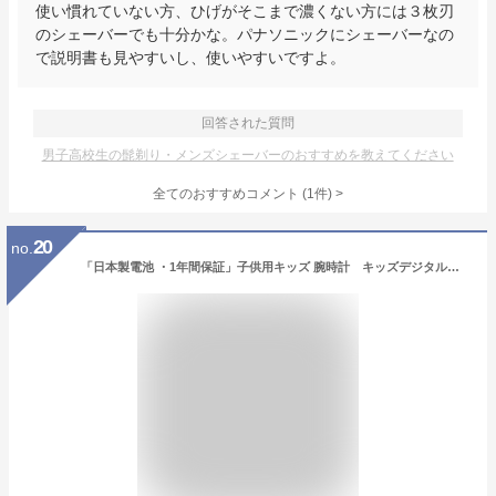
使い慣れていない方、ひげがそこまで濃くない方には３枚刃
のシェーバーでも十分かな。パナソニックにシェーバーなの
で説明書も見やすいし、使いやすいですよ。
回答された質問
男子高校生の髭剃り・メンズシェーバーのおすすめを教えてください
全てのおすすめコメント
(
1
件)
>
20
no.
「日本製電池 ・1年間保証」子供用キッズ 腕時計 キッズデジタルウォッチ 日常防水 日本語説明書付 男の子 女の子 小学生 小学校 キッズ プレゼント 誕生日/卒業/入学/ジュニア/記念品 クリスマス