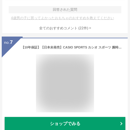
回答された質問
4歳男の子に買ってよかったおもちゃのおすすめを教えてください
全てのおすすめコメント
(
22
件)
>
7
no.
【10年保証】【日本未発売】CASIO SPORTS カシオ スポーツ 腕時計 時計 ブランド メンズ キッズ 子供 男の子 チープカシオ チプカシ アナログ 日付 カレンダー 防水 ブラック 黒 ホワイト 白 ゴールド 金 ネイビー グリーン 緑 オレンジ 海外モデル ギフト プレゼント
ショップでみる