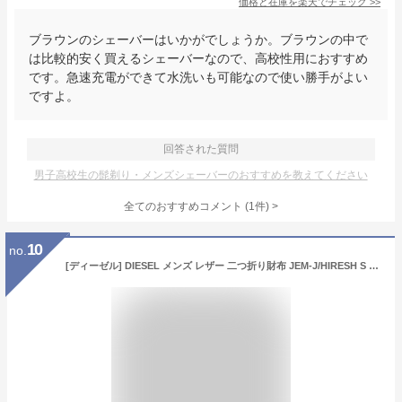
価格と在庫を
楽天
でチェック
>>
ブラウンのシェーバーはいかがでしょうか。ブラウンの中で
は比較的安く買えるシェーバーなので、高校性用におすすめ
です。急速充電ができて水洗いも可能なので使い勝手がよい
ですよ。
回答された質問
男子高校生の髭剃り・メンズシェーバーのおすすめを教えてください
全てのおすすめコメント
(
1
件)
>
10
no.
[ディーゼル] DIESEL メンズ レザー 二つ折り財布 JEM-J/HIRESH S X03925 PR271 (ブラック (X03925 PR271 T8013)) [並行輸入品]