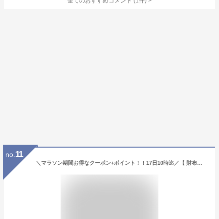
全てのおすすめコメント
(
1
件)
>
11
no.
＼マラソン期間お得なクーポン+ポイント！！17日10時迄／【 財布を開かず小銭が出せる】《ランキング1位受賞！》スリム ブライドルレザー 二つ折り財布 メンズ 本革 GRACIA グラシア 大容量 BOX型小銭入れ 二つ折り 財布 プレゼント 人気 新生活 革 サイフ ギフト 送料無料