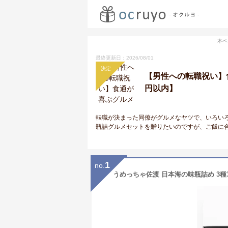
本ペ
最終更新日：2026/08/01
決定
【男性への転職祝い】
円以内】
転職が決まった同僚がグルメなヤツで、いろい
瓶詰グルメセットを贈りたいのですが、ご飯に
1
no.