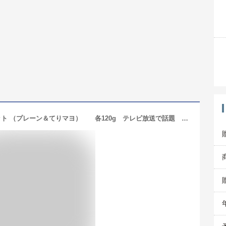
ご飯にかける飛騨牛ハンバ具ー4瓶セット （プレーン＆てりマヨ） 各120g テレビ放送で話題 ご飯のお供 飛騨牛100％使用