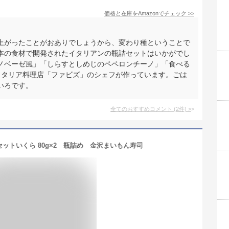
価格と在庫を
Amazon
でチェック
>>
上がったことがおありでしょうから、変わり種ということで
本の食材で開発されたイタリアンの瓶詰セットはいかがでし
ノベーゼ風」「しらすとしめじのペペロンチーノ」「食べる
イタリア料理店「ファビズ」のシェフが作っています。ごは
いろです。
全てのおすすめコメント
(
2
件)
>
ットいくら 80g×2 瓶詰め 金沢まいもん寿司