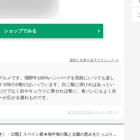
ショップでみる
価格と在庫を
楽天
でチェック
>>
ルメです。飛騨牛100%ハンバーグを気軽にいつでも楽し
マヨ味の2種がはいっています。白ご飯に掛ければあっとい
だけでなく奴やキュウリに乗せれば肴に。食パンにもよく合
ーが広がる優れものです。
全てのおすすめコメント
(
1
件)
>
箱買い【大粒グリーンオリーブ（種抜き）・12瓶】スペイン産★地中海の風と太陽の恵みをたっぷり受けた大粒の緑オリーブです。