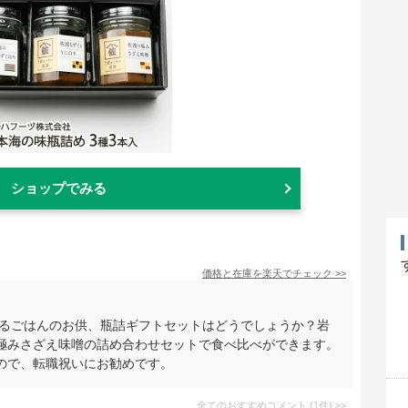
ショップでみる
価格と在庫を
楽天
でチェック
>>
きるごはんのお供、瓶詰ギフトセットはどうでしょうか？岩
極みさざえ味噌の詰め合わせセットで食べ比べができます。
ので、転職祝いにお勧めです。
全てのおすすめコメント
(
1
件)
>