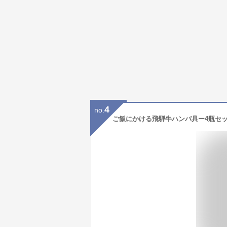
4
no.