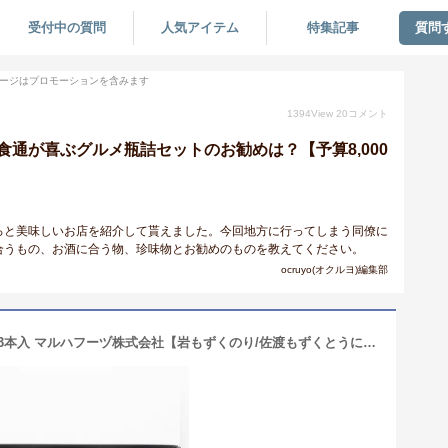
受付中の質問
人気アイテム
特集記事
質問
ージはプロモーションを含みます
1394
View
20
コメント
食通が喜ぶグルメ瓶詰セットのお勧めは？【予算8,000
ろと美味しいお店を紹介して貰えました。今回地方に行ってしまう同僚に
合うもの、お酒に合う物、珍味物とお勧めのものを教えてください。
ocruyo(オクルヨ)編集部
うめっちゃ佐渡 日本海の味瓶詰め 3種3本入 マルハフーヅ株式会社【岩もずくのり/佐渡もずくとうにのり/極みさざえ味噌】【海苔/ノリ/佃煮/ウニ/ごはんのおとも/ごはんのお供/肴】【贈り物に！のし（熨斗）無料】【送料無料】