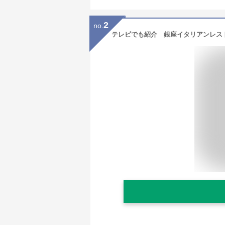
2
no.