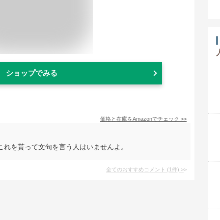
ショップでみる
価格と在庫を
Amazon
でチェック
>>
これを貰って文句を言う人はいませんよ。
全てのおすすめコメント
(
1
件)
>