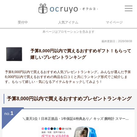
受付中
人気アイテム
マイページ
本ページはプロモーションを含みます
最終更新日：2026/08/08
予算8,000円以内で買えるおすすめギフト！もらって
嬉しいプレゼントランキング
予算8,000円以内で買えるおすすめ人気プレゼントランキング。みんなが選んだ予算
8,000円以内で買えるおすすめの商品を口コミと共にランキング形式でご紹介しま
す。もらって嬉しい・気になるアイテムをチェックしてみよう！
予算8,000円以内で買えるおすすめプレゼントランキング
1
no.
＼楽天1位！日本正規品・1年保証&特典あり／ キッズ 腕時計 スマートウォッチ 子供 腕時計 32GB 35万画素 カメラ 大画面 録画録音 ゲーム 音楽 アラーム 歩数計 知育玩具 4歳 5歳 6歳 7歳 8歳 9歳 10歳 男の子 女の子 おもちゃ 小学生 子供 誕生日 クリスマスプレゼント 人気