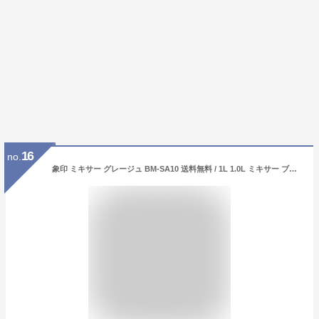
16
no.
象印 ミキサー グレージュ BM-SA10 送料無料 / 1L 1.0L ミキサー ブレンダー ジューサー 氷も砕ける スムージー スープ ポタージュ ジュース アイス ケーキ 軽量 お手入れ簡単 ZOJIRUSHI キッチン家電 調理家電 JGS