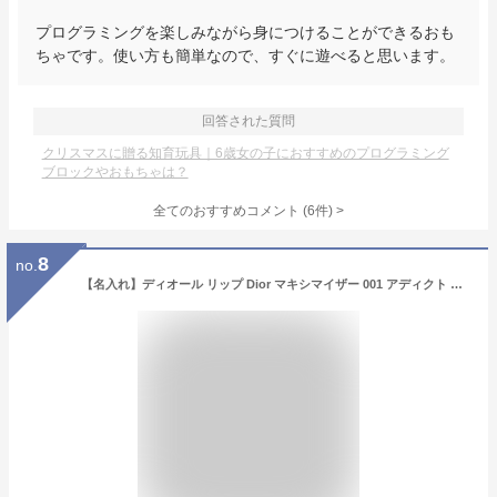
プログラミングを楽しみながら身につけることができるおも
ちゃです。使い方も簡単なので、すぐに遊べると思います。
回答された質問
クリスマスに贈る知育玩具｜6歳女の子におすすめのプログラミング
ブロックやおもちゃは？
全てのおすすめコメント
(
6
件)
>
8
no.
【名入れ】ディオール リップ Dior マキシマイザー 001 アディクト リップ リップティント リップケア プランパー リッププランパー グロス コスメ 化粧品 レディース ブランド 新品 ギフト スキンケア ホワイトデー お返し プレゼント 女性 誕生日 実用的 女友達