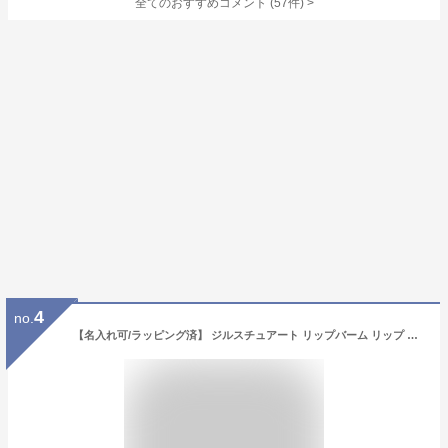
全てのおすすめコメント
(
57
件)
>
4
no.
【名入れ可/ラッピング済】 ジルスチュアート リップバーム リップ バーム セット キット リップクリーム JILLSTUART 鏡 ミラー ギフト リップグロウ リップスティック リップバーム プレゼント 女性 女友達 ブランド ギフトセット 化粧品 コスメ 美容 新品