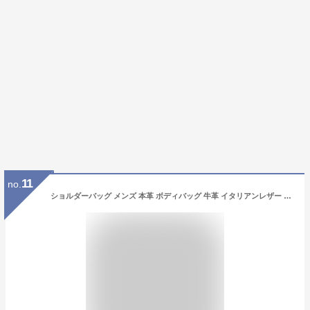
11
no.
ショルダーバッグ メンズ 本革 ボディバッグ 牛革 イタリアンレザー L字ファスナー 2WAY レザー 小さめ コンパクト ショルダーバック バッグ 横型 斜めがけバッグ 斜めがけ ミニショルダーバッグ DomTeporna Italy ブランド シンプル 送料無料