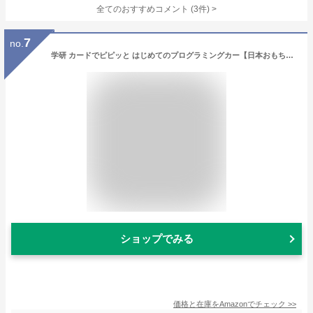
全てのおすすめコメント
(
3
件)
>
7
no.
学研 カードでピピッと はじめてのプログラミングカー【日本おもちゃ大賞2018エデュケーショナル・トイ部門 大賞】(対象年齢:3歳以上)83008
ショップでみる
価格と在庫を
Amazon
でチェック
>>