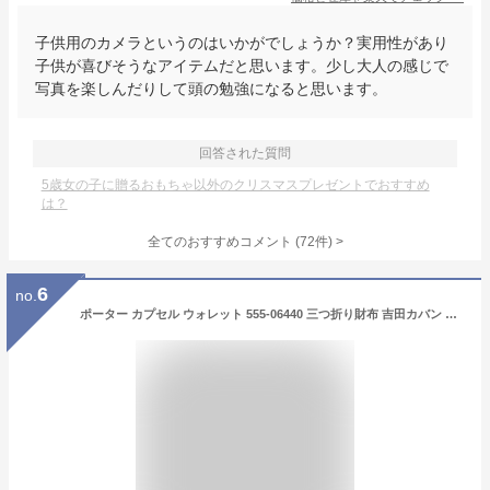
子供用のカメラというのはいかがでしょうか？実用性があり
子供が喜びそうなアイテムだと思います。少し大人の感じで
写真を楽しんだりして頭の勉強になると思います。
回答された質問
5歳女の子に贈るおもちゃ以外のクリスマスプレゼントでおすすめ
は？
全てのおすすめコメント
(
72
件)
>
6
no.
ポーター カプセル ウォレット 555-06440 三つ折り財布 吉田カバン PORTER CAPSULE 小銭入れあり 三つ折り 吉田かばん メンズ レディース 日本製 軽い ブランド