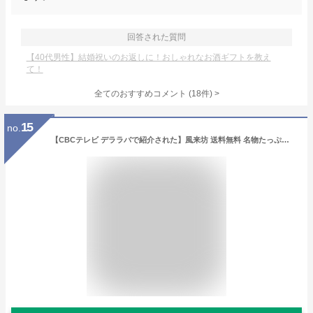
回答された質問
【40代男性】結婚祝いのお返しに！おしゃれなお酒ギフトを教え
て！
全てのおすすめコメント
(
18
件)
>
15
no.
【CBCテレビ デララバで紹介された】風来坊 送料無料 名物たっぷりバラエティセット 名古屋名物 元祖手羽先唐揚げ 手羽元唐揚げ から揚げ 鶏もも グルメ 肉 鶏肉 レンジ レンチングルメ 冷凍手羽先唐揚 もも焼 秘伝のもも唐揚 プレゼント