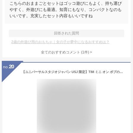
こちらのおままごとセットはゴッコ遊びにもよく、持ち運び
やすく、外遊びにも最適。知育にもなり、コンパクトなのも
いいです。充実したセット内容もいいですね
回答された質問
2歳の外遊び用のおもちゃ｜女の子が夢中になるおすすめは？
全てのおすすめコメント
(
1
件)
>
20
no.
【ユニバーサルスタジオジャパン USJ 限定】TIM ミニ オン ボブのティム アソートクッキー パーク お土産 お菓子 ユニバ グッズ プレゼント (買物袋付き)