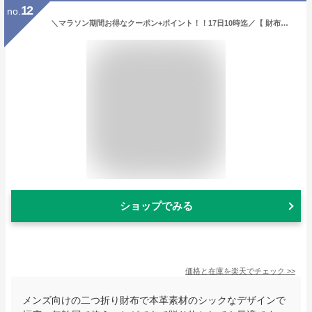
12
no.
＼マラソン期間お得なクーポン+ポイント！！17日10時迄／【 財布を開かず小銭が出せる】《ランキング1位受賞！》スリム ブライドルレザー 二つ折り財布 メンズ 本革 GRACIA グラシア 大容量 BOX型小銭入れ 二つ折り 財布 プレゼント 人気 新生活 革 サイフ ギフト 送料無料
ショップでみる
価格と在庫を
楽天
でチェック
>>
メンズ向けの二つ折り財布で本革素材のシックなデザインで