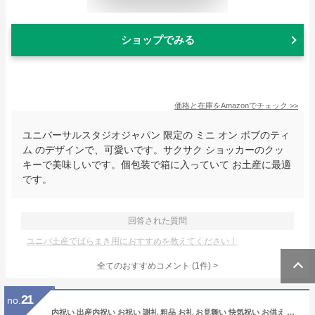
ショップでみる
価格と在庫を
Amazon
でチェック
>>
ユニバーサルスタジオジャパン 限定の ミニ オン ボブのティ
ム のデザインで、可愛いです。サクサク ショッカーのクッ
キーで美味しいです。個包装で箱に入っていて お土産に最適
です。
回答された質問
ユニバ土産でばらまき用におすすめを教えてください！
全てのおすすめコメント
(
1
件)
>
21
no.
内祝い 出産内祝い お祝い 謝礼 粗品 お礼 お見舞い 快気祝い お供え ご霊前 手土産ギフト ゴルフコンペ景品 ご結婚お祝い 結婚内祝い 寿 [萬ゼリー12個]フルーツゼリー 送料無料