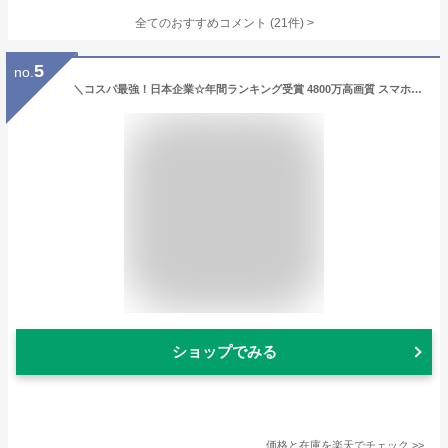
全てのおすすめコメント
(
21
件)
>
5
no.
＼コスパ最強！日本企業☆年間ランキング受賞 4800万高画質 スマホ転送可／ 子供用 カメラ デジタルカメラ 1080p録画 32GB キッズカメラ トイカメラ おもちゃ 男の子 女の子 プレゼント 2歳 3歳 4歳 5歳 キッズ 知育玩具 子供 誕生日プレゼント クリスマス プレゼント ギフト
ショップでみる
価格と在庫を
楽天
でチェック
>>