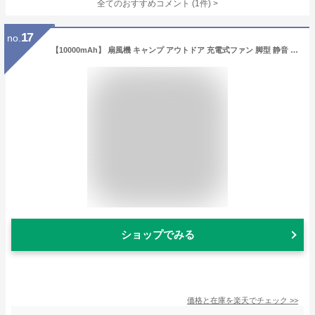
全てのおすすめコメント
(
1
件)
>
17
no.
【10000mAh】 扇風機 キャンプ アウトドア 充電式ファン 脚型 静音 タイマー機能 LEDライト付き 充電式扇風機 コードレス 切タイマー 小型 屋外風力3段階 LEDライト 吊り下げ 強力送風 暑さ対策 アウトドア用 夜 花見 釣り 野営 登山 防災 停電 熱中症対策 日本語説明書付き
ショップでみる
価格と在庫を
楽天
でチェック
>>