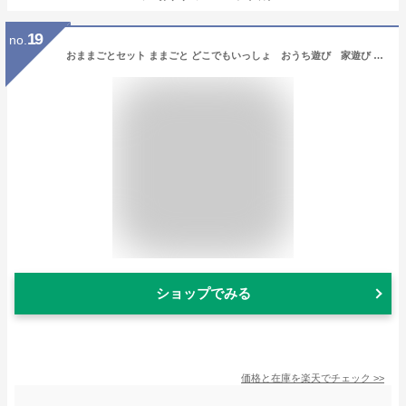
19
no.
おままごとセット ままごと どこでもいっしょ おうち遊び 家遊び ごっこ遊び コンパクト ピザ屋さん 持ち運び プレゼント 簡単 収納 人気 おでかけ 外遊び おもちゃ ごっこ遊び 子供 ベビー 赤ちゃん 乳幼児 女の子 男の子 1歳 2歳 3歳
ショップでみる
価格と在庫を
楽天
でチェック
>>