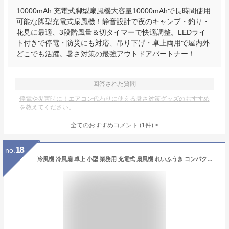
10000mAh 充電式脚型扇風機大容量10000mAhで長時間使用
可能な脚型充電式扇風機！静音設計で夜のキャンプ・釣り・
花見に最適、3段階風量＆切タイマーで快適調整。LEDライ
ト付きで停電・防災にも対応、吊り下げ・卓上両用で屋内外
どこでも活躍。暑さ対策の最強アウトドアパートナー！
回答された質問
停電や災害時に！エアコン代わりに使える暑さ対策グッズのおすすめ
を教えてください。
全てのおすすめコメント
(
1
件)
>
18
no.
冷風機 冷風扇 卓上 小型 業務用 充電式 扇風機 れいふうき コンパクト 氷 冷却 加湿 静音 6段階風量 タイマ一機能 USB給電 ポータブルエアコン 扇風機 ミニクーラー 強力冷風 1秒冷却 氷いれ可能 台所 キチン オフィス 静音 dc 涼しい 氷 冷却