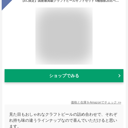
【EC限定】国産最高級クラフトビールギフトセット 6種類飲み比べセット（アワード受賞歴多数 こまいぬブリュワリー&(株)KYOSEIとのコラボ商品）［330ml×6本］IPA ホワイトエール ブラウンエール ケルシュスタイル ポーター ストロングブラウンエール
ショップでみる
価格と在庫を
Amazon
でチェック
>>
見た目もおしゃれなクラフトビールの詰め合わせで、それぞ
れ持ち味の違うラインナップなので喜んでいただけると思い
ます。