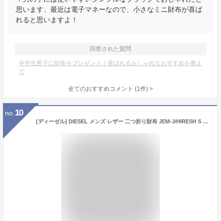
思います、最近は電子マネーなので、小さなミニ財布が喜ば
れると思いますよ！
回答された質問
中学生男子に財布をプレゼント！喜ばれるおしゃれなおすすめを教え
て
全てのおすすめコメント
(
1
件)
>
10
no.
[ディーゼル] DIESEL メンズ レザー 二つ折り財布 JEM-J/HIRESH S X03925 PR271 (ブラック (X03925 PR271 T8013)) [並行輸入品]