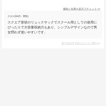
価格と在庫を
楽天
でチェック
>>
クロス(50代・男性)
スクエア形状のリュックサックでスクール用としての使用に
ぴったりで大容量収納力もあり、シンプルデザインなので男
女問わず使いやすいです。
全てのおすすめコメント
(
1
件)
>