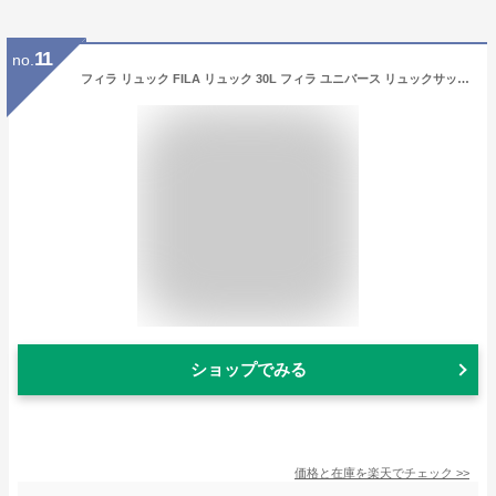
11
no.
フィラ リュック FILA リュック 30L フィラ ユニバース リュックサック BOX ボックス スクエア アウトドア メンズ 大容量 通学 通塾 学生 デイパック 白 黒 ブラック 撥水 人気 バッグ バック 入学祝い かっこいい
ショップでみる
価格と在庫を
楽天
でチェック
>>