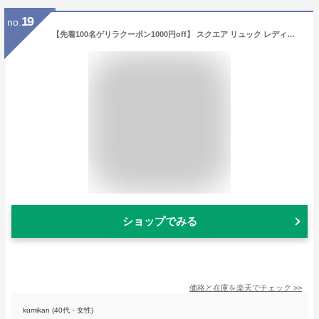
19
no.
【先着100名ゲリラクーポン1000円off】 スクエア リュック レディース ビジネス バッグ バック バックパック 15 20L 大容量 軽量 薄型 2 way おしゃれ 防水 PC ポケット 小さめ 旅行 手持ち デイパック 機能 内 カバン 大人 仕事 通勤 通学 出張 1 2 泊 カジュアル A4
ショップでみる
価格と在庫を
楽天
でチェック
>>
kumikan (40代・女性)