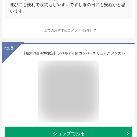
運びにも便利で収納もしやすいですし雨の日にも安心かと思
います。
全てのおすすめコメント（2件）
5
no.
【最大53倍 4/30限定】 ノベルティ付 コンバース リュック メンズ レディース 大容量 通学 スクエア 30 おしゃれ CONVERSE リュックサック カジュアル ブランド 男子 女子 中学生 高校生 黒 撥水 A3 B4 A4 SLIMTAPE LOGO スクエアリュック30L 20074
ショップでみる