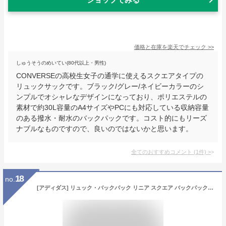
価格と在庫を
楽天
でチェック
>>
しゅうそうのめいてい(80代以上・男性)
CONVERSEの高校生女子の通学に使えるスクエアタイプの
リュックサックです。ブラック/グレー/ネイビーカラーのシ
ンプルでオシャレなデザインになっており、ポリエステルの
素材で約30L容量のA4サイズやPCにも対応している収納容量
のある撥水・耐水のバックパックです。コスト的にもリーズ
ナブルなものですので、良いのではないかと思います。
全てのおすすめコメント
(
1
件)
>
18
no.
[アディダス] リュック・バックパック リニア スクエア バックパック TC657 通勤 通学 ジム ユニセックス大人 ブラック/ブラック (KV3970) Free Size