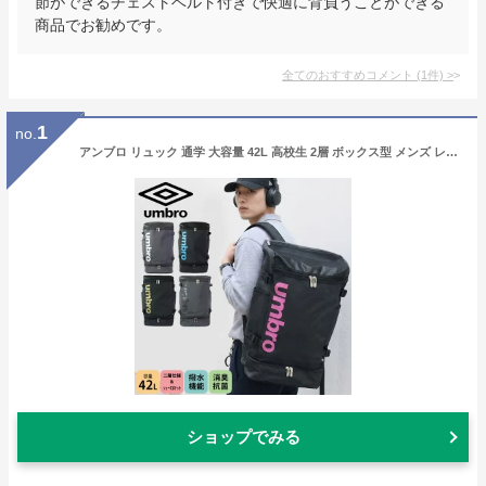
節ができるチェストベルト付きで快適に背負うことができる
商品でお勧めです。
全てのおすすめコメント
(
1
件)
>
1
no.
アンブロ リュック 通学 大容量 42L 高校生 2層 ボックス型 メンズ レディース UMBRO BESWICK スクエア 70571 バックパック リュックサック スポーツバッグ デイパック ブランド 通勤 部活 サッカー 旅行 クラブ 学生 男性 かっこいい 学校 合宿
ショップでみる