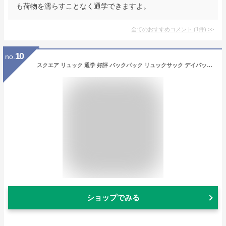
も荷物を濡らすことなく通学できますよ。
全てのおすすめコメント
(
1
件)
>
10
no.
スクエア リュック 通学 好評 バックパック リュックサック デイパック スポーツリュック 約 35l 33l 大容量 高校生 男子 女子 おしゃれ メンズ レディース 黒 ブラック ピンク パープル ネイビー 防災リュック BODY WOLF BW-37
ショップでみる