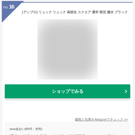
16
no.
[アンブロ] リュック リュック 高校生 スクエア 通学 部活 撥水 ブラック
ショップでみる
価格と在庫を
Amazon
でチェック
>>
soraあおい(60代・女性)