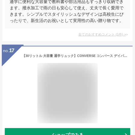
通学に便利な大容量で教科書や部活用品もすっきり収納でき
ます。撥水加工で雨の日も安心して使え、丈夫で長く愛用で
きます。シンプルでスタイリッシュなデザインは高校生にぴ
ったりで、新生活のお祝いとして実用性の高い贈り物です。
全てのおすすめコメント
(
1
件)
>
17
no.
【30リットル 大容量 通学リュック】CONVERSE コンバース デイパック バックパック メンズ 多機能 撥水 レディース 耐水 バッグ スクールバッグ かばん A4 軽量 PC 男子 女子 中学生 高校生 大学生 トラベル 20074
ショップでみる