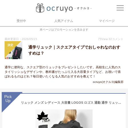
受付中
人気アイテム
マイページ
本ページはプロモーションを含みます
最終更新日：2026/05/15
75
View
32
コメント
決定
通学リュック｜スクエアタイプでおしゃれなのおす
すめは？
通学に便利な、スクエア型のリュックをプレゼントしたいです。高校生に人気のス
タイリッシュなデザインや、教科書がたっぷり入る大容量タイプなど、お祝いで喜
ばれるものはどれ？毎日使いたくなる人気のおすすめを教えて！
ocruyo(オクルヨ)編集部
Pick
Up
リュック メンズ レディース 大容量 LOGOS ロゴス 通勤 通学 リュックサック 2層式 リフレクター バックパック バッグ ボックスリュック スクエア 反射 丈夫 PC 35L A4 中学生 高校生 大学生 自転車 アウトドア 1泊 2泊 旅行 修学旅行 宿泊 ユニセックス 部活動 ブラック 黒