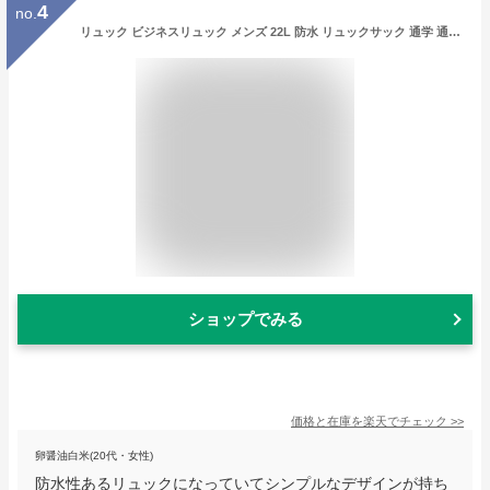
4
no.
リュック ビジネスリュック メンズ 22L 防水 リュックサック 通学 通勤 出張 旅行 カジュアル おしゃれ シンプル スクエア 大容量 A4 ブランド バックパック ビジネス レディース かっこいい FIRST DOWN ファーストダウン
ショップでみる
価格と在庫を
楽天
でチェック
>>
卵醤油白米(20代・女性)
防水性あるリュックになっていてシンプルなデザインが持ち