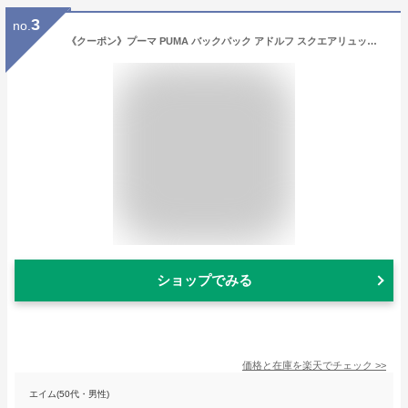
3
no.
《クーポン》プーマ PUMA バックパック アドルフ スクエアリュック キッズリュック ボックス型 ロゴ 20L キッズ ジュニア 各色 J20251 | ブランド [正規取扱店]【ノベルティ】
ショップでみる
価格と在庫を
楽天
でチェック
>>
エイム(50代・男性)