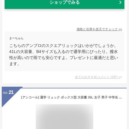
ショップでみる
価格と在庫を
楽天
でチェック
>>
まーちゅん
こちらのアンブロのスクエアリュックはいかがでしょうか。
41Lの大容量、B4サイズも入るので通学用にぴったり。撥水
性が高いので雨でも安心ですよ。プレゼントに最適だと思い
ます。
全てのおすすめコメント
(
2
件)
>
21
no.
[アンコール] 通学 リュック ボックス型 大容量 35L 女子 男子 中学生 高校生 部活 学生 スクール 大きめ スポーツ レディース メンズ 防災 おしゃれ かわいい B4 A4 撥水 (ブラック×パープル)