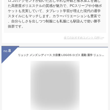
ロゴのアクセントが効いたおしゃれな外観と撥水加工を施し
た高密度ポリエステルの質感が魅力で、PCスリーブや小物ポ
ケットも充実していて、タブレット学習が増えた現代の通学
スタイルにもマッチします。カラーバリエーションも豊富で
、自分らしさを出しつつ制服にも私服にも馴染んで使い勝手
抜群です。
全てのおすすめコメント
(
1
件)
>
8
no.
リュック メンズ レディース 大容量 LOGOS ロゴス 通勤 通学 リュックサック 2層式 リフレクター バックパック バッグ ボックスリュック スクエア 反射 丈夫 PC 35L A4 中学生 高校生 大学生 自転車 アウトドア 1泊 2泊 旅行 修学旅行 宿泊 ユニセックス 部活動 ブラック 黒