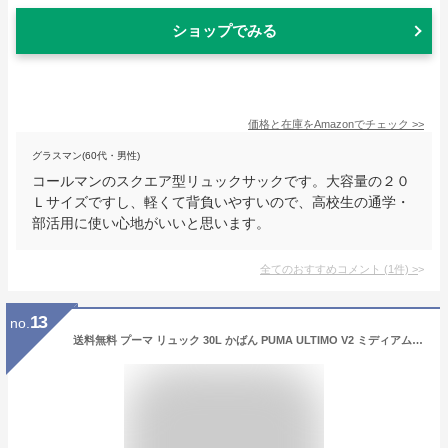
ショップでみる
価格と在庫を
Amazon
でチェック
>>
グラスマン(60代・男性)
コールマンのスクエア型リュックサックです。大容量の２０
Ｌサイズですし、軽くて背負いやすいので、高校生の通学・
部活用に使い心地がいいと思います。
全てのおすすめコメント
(
1
件)
>
13
no.
送料無料 プーマ リュック 30L かばん PUMA ULTIMO V2 ミディアム バックパック 30リットル ユニセックス スクエア型 スポーツバッグ トレーニング ジム 通勤 通学 旅行 鞄 デイパック メンズリュック 男性 女性 ブランド かばん シンプル/091700【ギフト不可】【pu22pd】