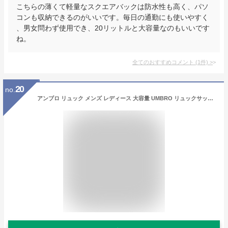
こちらの薄くて軽量なスクエアバックは防水性も高く、パソ
コンも収納できるのがいいです。毎日の通勤にも使いやすく
、男女問わず使用でき、20リットルと大容量なのもいいです
ね。
全てのおすすめコメント
(
1
件)
>
20
no.
アンブロ リュック メンズ レディース 大容量 UMBRO リュックサック バックパック デイパック スクエアリュック 通勤 通学 通勤用 通学用 中学生 高校生 学生 ノートPC タブレット 収納 二層式 撥水 はっ水 旅行 部活 アウトドア ブラック A4 B4 41L 70205