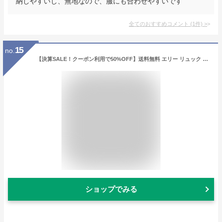
納しやすいし、無地なので、服にも合わせやすいです
全てのおすすめコメント
(
1
件)
>
15
no.
【決算SALE！クーポン利用で50%OFF】送料無料 エリー リュック リュックサック ボックス型 スクエア 撥水 ナイロン 大容量 a4 11L 黒 ロゴ 背面 ファスナー ポケットたくさん 大人 レディース メンズ 女子 高校生 女子高生 新生活 新学期 旅行 かわいい おしゃれ ブランド
ショップでみる