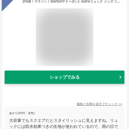
【P5倍！マラソン！300円OFFクーポン】AISFAリュック メンズ リュックサック スクエア バックパック サック防水 17インチPC ビジネスリュック bag ラップトップバック リュックラップ USB充電ポート付き アウトドア旅行 学生
ショップでみる
価格と在庫を
楽天
でチェック
>>
あかり(40代・女性)
大容量でもスクエアだとスタイリッシュに見えますね。リュ
ックには防水効果つきの生地が使われているので、雨の日で