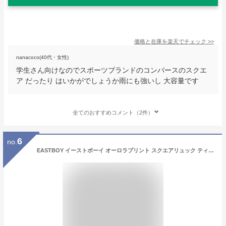
価格と在庫を
楽天
でチェック
>>
nanacoco(40代・女性)
学生さん向けなのでスポーツブランドのコンバースのスクエ
ア だったり はいかがでしょうか雨にも強いし 大容量です
全てのおすすめコメント（2件）
6
no.
EASTBOY イーストボーイ オーロラプリント スクエアリュック ティーンズ 女の子 ジュニア 大学生 高校生 中学生 通学 通勤 リュック リュックサック 鞄 かばん 通学鞄 通学リュック 学校 旅行 修学旅行 部活動 合宿