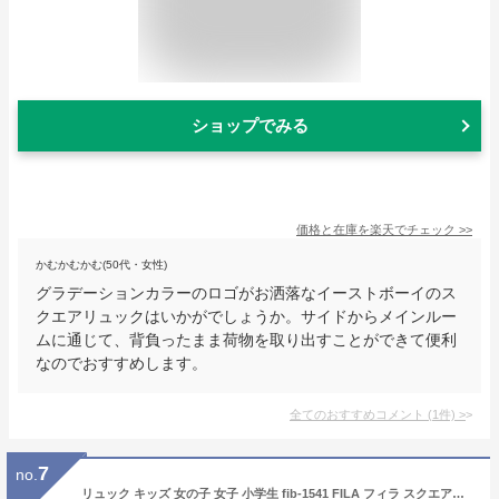
ショップでみる
価格と在庫を
楽天
でチェック
>>
かむかむかむ(50代・女性)
グラデーションカラーのロゴがお洒落なイーストボーイのス
クエアリュックはいかがでしょうか。サイドからメインルー
ムに通じて、背負ったまま荷物を取り出すことができて便利
なのでおすすめします。
全てのおすすめコメント
(
1
件)
>
7
no.
リュック キッズ 女の子 女子 小学生 fib-1541 FILA フィラ スクエアリュック 30L ボックスリュック バックパック リュックサック デイパック リュック A4クリアファイル A3対応 通学 通塾 部活 修学旅行 小学生 中学生 高校生 ガールズ 男の子 男子 ボーイズ 男女兼用