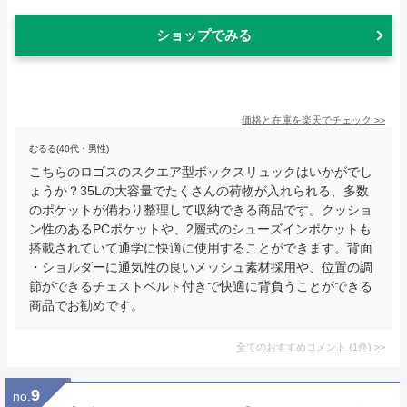
ショップでみる
価格と在庫を
楽天
でチェック
>>
むるる(40代・男性)
こちらのロゴスのスクエア型ボックスリュックはいかがでし
ょうか？35Lの大容量でたくさんの荷物が入れられる、多数
のポケットが備わり整理して収納できる商品です。クッショ
ン性のあるPCポケットや、2層式のシューズインポケットも
搭載されていて通学に快適に使用することができます。背面
・ショルダーに通気性の良いメッシュ素材採用や、位置の調
節ができるチェストベルト付きで快適に背負うことができる
商品でお勧めです。
全てのおすすめコメント
(
1
件)
>
9
no.