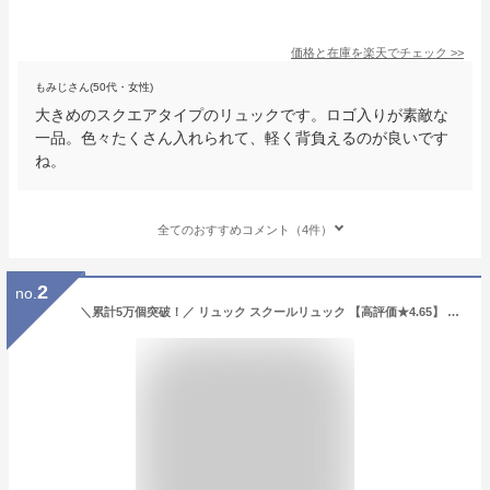
価格と在庫を
楽天
でチェック
>>
もみじさん(50代・女性)
大きめのスクエアタイプのリュックです。ロゴ入りが素敵な
一品。色々たくさん入れられて、軽く背負えるのが良いです
ね。
全てのおすすめコメント（4件）
2
no.
＼累計5万個突破！／ リュック スクールリュック 【高評価★4.65】 通学 女子 中学生 高校生 大容量 塾 35L 30L スクバ 通学リュック バケツ型 ボックス スクエア スポーツバッグ 男子 大学生 人気 推し活 オシ活 撥水 軽量 A4 A3 タブレット 防災リュック ギフト