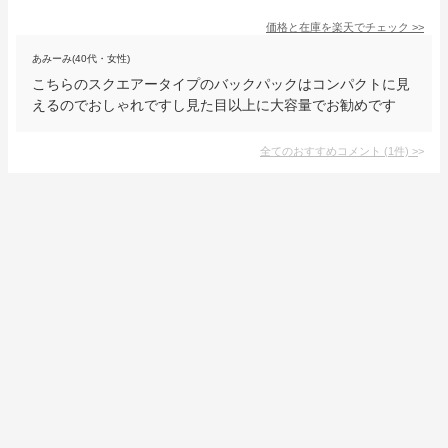
価格と在庫を
楽天
でチェック
>>
あみーみ(40代・女性)
こちらのスクエアータイプのバックパックはコンパクトに見
えるのでおしゃれですし見た目以上に大容量でお勧めです
全てのおすすめコメント
(
1
件)
>