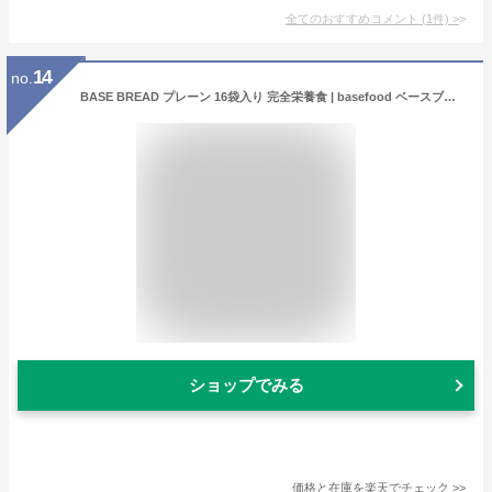
全てのおすすめコメント
(
1
件)
>
14
no.
BASE BREAD プレーン 16袋入り 完全栄養食 | basefood ベースブレッド 栄養食 置き換え ダイエット 食品 満腹感 低 糖質 制限 オフ パン 食物繊維 タンパク質 糖質 おやつ お菓子 亜鉛 葉酸 全粒粉 雑穀 送料無料 間食 ベースフード 糖質制限
ショップでみる
価格と在庫を
楽天
でチェック
>>