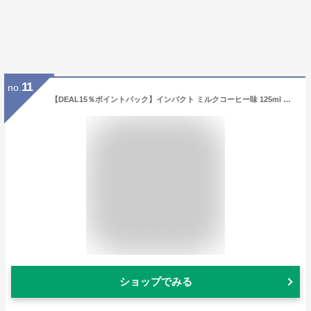
11
no.
【DEAL15％ポイントバック】インパクト ミルクコーヒー味 125ml 12本セット【送料無料】【濃厚流動食 流動食 完全栄養食 TF DHA EPA RNA たんぱく質 タンパク質 核酸 アルギニン 介護食】
ショップでみる