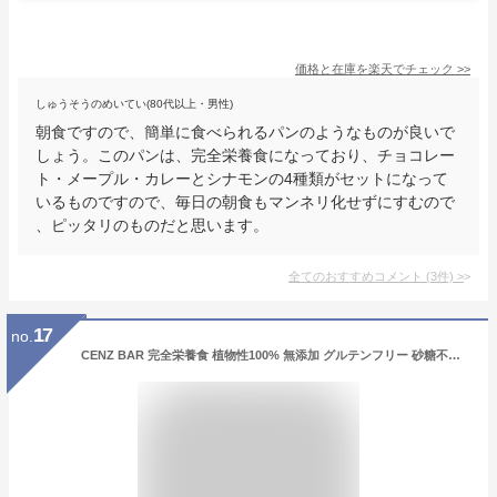
価格と在庫を
楽天
でチェック
>>
しゅうそうのめいてい(80代以上・男性)
朝食ですので、簡単に食べられるパンのようなものが良いで
しょう。このパンは、完全栄養食になっており、チョコレー
ト・メープル・カレーとシナモンの4種類がセットになって
いるものですので、毎日の朝食もマンネリ化せずにすむので
、ピッタリのものだと思います。
全てのおすすめコメント
(
3
件)
>
17
no.
CENZ BAR 完全栄養食 植物性100% 無添加 グルテンフリー 砂糖不使用 遺伝子組み換え不使用（10本/1箱）(ナチュラルカカオ味10本)