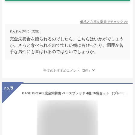
価格と在庫を
楽天
でチェック
>>
れんれん(40代・女性)
完全栄養食を贈られるのでしたら、こちらはいかがでしょう
か。さっと食べられるので忙しい朝にもぴったり。調理が苦
手な男性にも喜ばれるのではないでしょうか。
全てのおすすめコメント（2件）
5
no.
BASE BREAD 完全栄養食 ベースブレッド 4種 16袋セット （プレーン4袋・チョコレート4袋・メープル4袋・シナモン4袋）完全食 食物繊維 糖質オフ 高たんぱく質