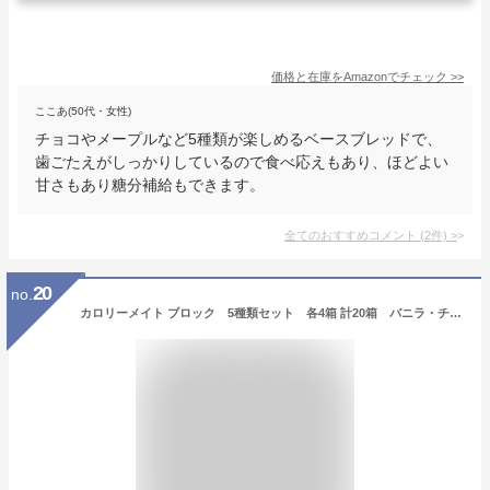
価格と在庫を
Amazon
でチェック
>>
ここあ(50代・女性)
チョコやメープルなど5種類が楽しめるベースブレッドで、
歯ごたえがしっかりしているので食べ応えもあり、ほどよい
甘さもあり糖分補給もできます。
全てのおすすめコメント
(
2
件)
>
20
no.
カロリーメイト ブロック 5種類セット 各4箱 計20箱 バニラ・チョコ・チーズ・フルーツ・メープル ポイント消化 送料無料 ダイエット 健康 栄養補助 朝食 勉強中 スポーツ時 大塚製薬