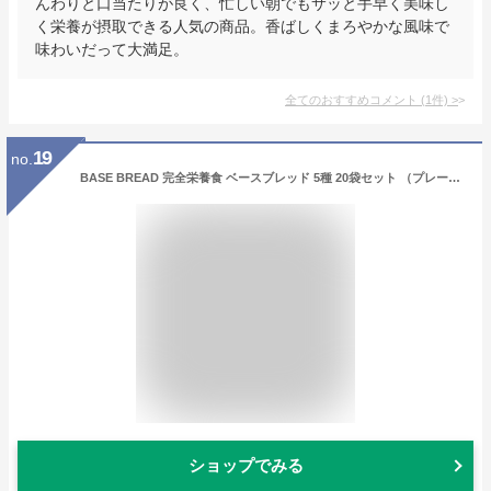
んわりと口当たりが良く、忙しい朝でもサッと手早く美味し
く栄養が摂取できる人気の商品。香ばしくまろやかな風味で
味わいだって大満足。
全てのおすすめコメント
(
1
件)
>
19
no.
BASE BREAD 完全栄養食 ベースブレッド 5種 20袋セット （プレーン4袋・チョコ4袋・メープル4袋・シナモン4袋・カレー4袋） 完全食 食物繊維 糖質オフ 高たんぱく質
ショップでみる