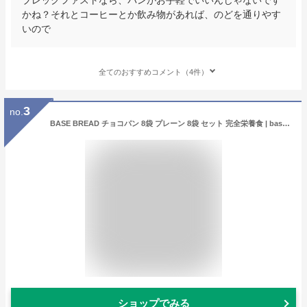
かね？それとコーヒーとか飲み物があれば、のどを通りやす
いので
全てのおすすめコメント（4件）
3
no.
BASE BREAD チョコパン 8袋 プレーン 8袋 セット 完全栄養食 | basefood 栄養食 置き換え ダイエット 食品 満腹感 糖質制限 糖質オフ タンパク質 低糖質 パン 食物繊維 お菓子 おやつ 全粒粉 雑穀 送料無料 間食 ギフト ベースブレッド ベースフード
ショップでみる