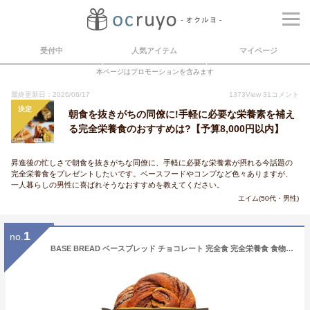
受付中
人気アイテム
マイページ
本ページはプロモーションを含みます
最終更新日：2026/06/17
1373
View
31
コメント
決定
朝食を抜きがちの同僚に!手軽に必要な栄養素を補え
る完全栄養食のおすすめは?【予算8,000円以内】
昇進後の忙しさで朝食を抜きがちな同僚に、手軽に必要な栄養素が摂れる今話題の
完全栄養食をプレゼントしたいです。ベースフードやコンプなど色々ありますが、
一人暮らしの男性に喜ばれそうなおすすめを教えてください。
エイム(50代・男性)
1
no.
BASE BREAD ベースブレッド チョコレート 完全食 完全栄養食 食物繊維 16袋セット