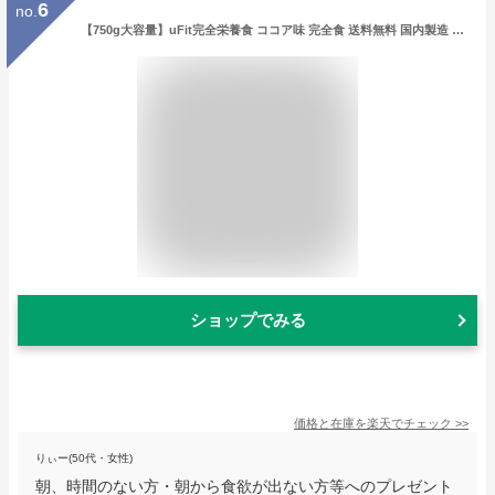
6
no.
【750g大容量】uFit完全栄養食 ココア味 完全食 送料無料 国内製造 栄養補助食品 ダイエット食品 食物繊維 乳酸菌 低糖質 たんぱく質 プロテイン MCTオイル 栄養ドリンク サプリメント 健康ドリンク
ショップでみる
価格と在庫を
楽天
でチェック
>>
りぃー(50代・女性)
朝、時間のない方・朝から食欲が出ない方等へのプレゼント