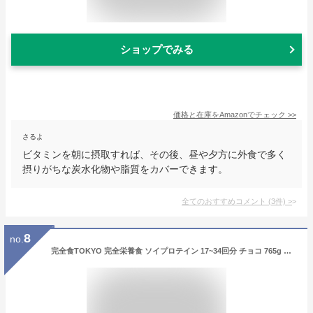
ショップでみる
価格と在庫を
Amazon
でチェック
>>
さるよ
ビタミンを朝に摂取すれば、その後、昼や夕方に外食で多く
摂りがちな炭水化物や脂質をカバーできます。
全てのおすすめコメント
(
3
件)
>
8
no.
完全食TOKYO 完全栄養食 ソイプロテイン 17~34回分 チョコ 765g ダイエット 無添加 たんぱく質24g 30種の栄養 1食分のビタミン/ミネラル26種 乳酸菌500億個 国内製造 MCTオイル 人工甘味料不使用