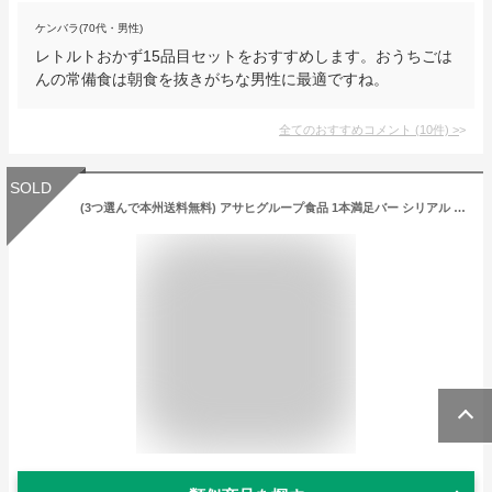
ケンバラ(70代・男性)
レトルトおかず15品目セットをおすすめします。おうちごは
んの常備食は朝食を抜きがちな男性に最適ですね。
全てのおすすめコメント
(
10
件)
>
SOLD
(3つ選んで本州送料無料) アサヒグループ食品 1本満足バー シリアル (9×3)27入 (Y60)