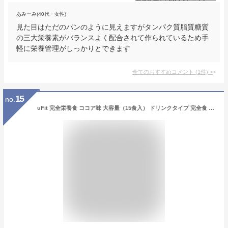
あみーみ(40代・女性)
見た目はただのパンのように見えますがタンパク質脂質糖質
の三大栄養素がバランスよく配合されて作られているため手
軽に栄養管理がしっかりとできます
全てのおすすめコメント
(
1
件)
>
15
no.
uFit 完全栄養食 ココア味 大容量（15食入） ドリンクタイプ 完全食 乳酸菌100億個 食物繊維 高たんぱく質 低糖質 国内製造