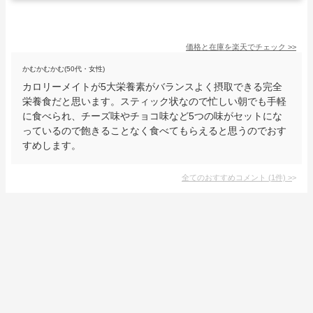
価格と在庫を
楽天
でチェック
>>
かむかむかむ(50代・女性)
カロリーメイトが5大栄養素がバランスよく摂取できる完全
栄養食だと思います。スティック状なので忙しい朝でも手軽
に食べられ、チーズ味やチョコ味など5つの味がセットにな
っているので飽きることなく食べてもらえると思うのでおす
すめします。
全てのおすすめコメント
(
1
件)
>