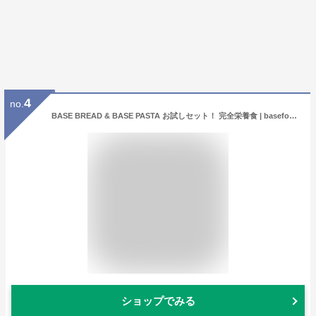
4
no.
BASE BREAD & BASE PASTA お試しセット！ 完全栄養食 | basefood 栄養食 ダイエット 置き換え 食品 満腹感 糖質制限 糖質オフ 低糖質 パン 食物繊維 全粒粉 雑穀 生パスタ 雑穀 送料無料 間食 糖質 おやつ ベースフード
ショップでみる