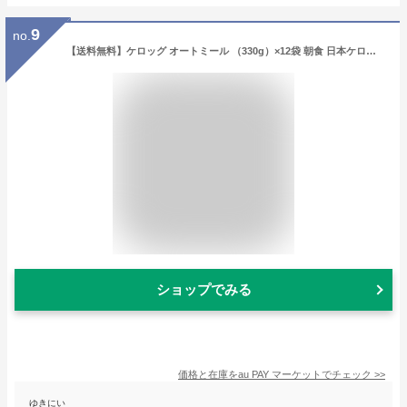
9
no.
【送料無料】ケロッグ オートミール （330g）×12袋 朝食 日本ケロッグ 低糖質 低カロリー ダイエット kellogg
ショップでみる
価格と在庫を
au PAY マーケット
でチェック
>>
ゆきにい