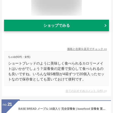
ショップでみる
価格と在庫を
楽天
でチェック
>>
ちゃゆ(50代・女性)
ショートブレッドのように美味しく食べられるカロリーメイ
トはいかがでしょう？栄養食の定番で安心して食べられるの
も良いですね。いろんな味5種類が4箱ずつで20個入ったセッ
トなので保存食としても置いておけて便利です。
全てのおすすめコメント
(
1
件)
>
21
no.
BASE BREAD メープル 16袋入り 完全栄養食 | basefood 栄養食 置き換え ダイエット 食品 満腹感 糖質制限 糖質オフ 低糖質 パン 食物繊維 タンパク質 糖質 おやつ お菓子 送料無料 間食 ベースブレッド ベースフード