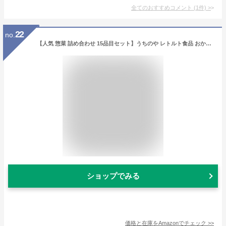
全てのおすすめコメント
(
1
件)
>
22
no.
【人気 惣菜 詰め合わせ 15品目セット】うちのや レトルト食品 おかず 弁当 国産 無添加 長期保存 常温保存【非常食 保存食 備蓄 防災 常備 ストック 仕送り】
ショップでみる
価格と在庫を
Amazon
でチェック
>>