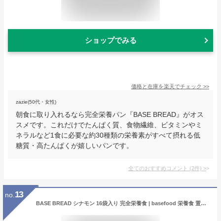
ショップでみる
価格と在庫を
楽天
でチェック
>>
zazie(50代・女性)
朝食に取り入れるなら完全栄養パン『BASE BREAD』がオス
スメです。これだけでたんぱく質、食物繊維、ビタミンやミ
ネラルなど1食に必要な約30種類の栄養素がすべて摂れる低
糖質・高たんぱくが嬉しいパンです。
全てのおすすめコメント
(
2
件)
>
13
no.
BASE BREAD シナモン 16袋入り 完全栄養食 | basefood 栄養食 置き換え ダイエット 食品 満腹感 糖質制限 糖質オフ 低糖質 パン 食物繊維 タンパク質 糖質 おやつ お菓子 送料無料 間食 ベースブレッド ベースフード シナモンロール