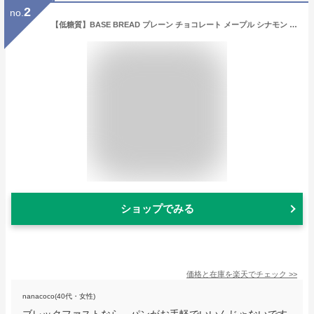
2
no.
【低糖質】BASE BREAD プレーン チョコレート メープル シナモン 各 パン 4袋 セット 完全栄養食 | basefood お試し 栄養 置き換え ダイエット 食 品 オフ タンパク質 葉酸 鉄分 カルシウム おやつ お菓子 間食 ベースブレッド ロール ベースフード 糖質 制限
ショップでみる
価格と在庫を
楽天
でチェック
>>
nanacoco(40代・女性)
ブレックファストなら、パンがお手軽でいいんじゃないです