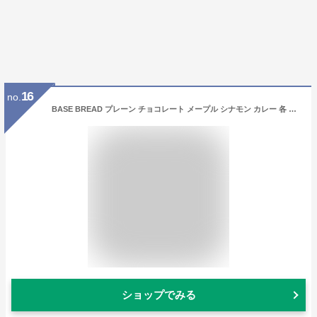
16
no.
BASE BREAD プレーン チョコレート メープル シナモン カレー 各 パン 4袋 セット 完全栄養食 | basefood お試し 栄養 置き換え ダイエット 食品 低糖質 オフ タンパク質 おやつ お菓子 間食 ベースブレッド ベースフード 糖質制限 クリスマス
ショップでみる