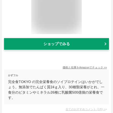
ショップでみる
価格と在庫を
Amazon
でチェック
>>
かずフル
完全食TOKYO の完全栄養食のソイプロテインはいかがでし
ょう。無添加でたんぱく質24ｇ入り、30種類栄養がとれ、一
食分のビタミンやミネラル26種に乳酸菌500億個の栄養食で
す。
全てのおすすめコメント
(
1
件)
>