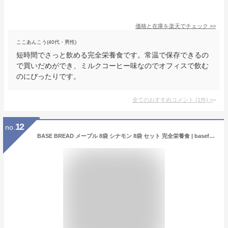
価格と在庫を
楽天
でチェック
>>
ここあんこう(40代・男性)
短時間でさっと飲める完全栄養食です。常温で保存できるの
で買いだめができ、ミルクコーヒー味なのでオフィスで飲む
のにぴったりです。
全てのおすすめコメント
(
1
件)
>
12
no.
BASE BREAD メープル 8袋 シナモン 8袋 セット 完全栄養食 | basefood 栄養食 置き換え ダイエット 食品 満腹感 糖質制限 糖質オフ 低糖質 パン タンパク質 糖質 おやつ お菓子 全粒粉 間食 ベースブレッド ベースフード