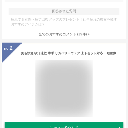
回答された質問
疲れてる女性へ疲労回復グッズのプレゼント！仕事疲れの彼女を癒す
おすすめアイテムは？
全てのおすすめコメント
(
19
件)
>
2
no.
夏も快適 吸汗速乾 薄手 リカバリーウェア 上下セット対応 一般医療機器 疲労回復 血行促進 遠赤外線 温活 エアコン 冷え対策 ルームウエア GratecShell グラテックシェル 男女兼用サイズ メンズ レディース プレゼント お盆の帰省ギフト 敬老の日 【まとめ買い送料無料】