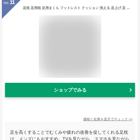
11
no.
足枕 足用枕 足用まくら フットレスト クッション 洗える 足上げ 足 枕 まくら 女性 男性 足 を 上げる 高くする 足置き 足置き枕 あしまくら 腰痛 フットピロー 快眠 安眠 足の疲れ 健康 リラックス 癒やし グッズ フットケア
ショップでみる
価格と在庫を
楽天
でチェック
>>
足を高くすることでむくみや疲れの改善を促してくれる足枕
は、メンズにもおすすめ。TVを見ながら、スマホを見ながら