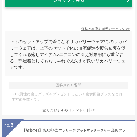
ショップでみる
価格と在庫を
楽天
でチェック
>>
上下のセットアップで着こなすリカバリーウェア!このリカバ
リーウェアは、上下のセットで体の血流促進や疲労回復を促
してくれる癒しアイテム♪エアコンの冷え対策用にも重宝す
る、部屋着としてもおしゃれで見栄えが良いリカバリーウェ
アです。
回答された質問
50代男性に癒しグッズをプレゼントしたい！疲労回復グッズなどお
すすめを教えて。
全てのおすすめコメント
(
1
件)
>
3
no.
【敬老の日】楽天第1位 マッサージ フットマッサージャー 足裏 フットマッサージ 小型 足先 腕・足・ふくらはぎ コンパクト ヒーター 足マッサージ ヒーター機能搭載 ホット 疲労解消 血行促進ス 美脚 健康器具 グッズ プレゼント 父の日 敬老の日