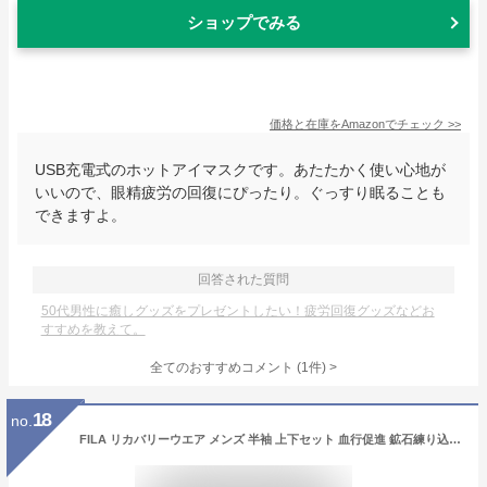
ショップでみる
価格と在庫を
Amazon
でチェック
>>
USB充電式のホットアイマスクです。あたたかく使い心地が
いいので、眼精疲労の回復にぴったり。ぐっすり眠ることも
できますよ。
回答された質問
50代男性に癒しグッズをプレゼントしたい！疲労回復グッズなどお
すすめを教えて。
全てのおすすめコメント
(
1
件)
>
18
no.
FILA リカバリーウエア メンズ 半袖 上下セット 血行促進 鉱石練り込みテープ ポリエステル100％ ルームウエア セットアップ パジャマ 半袖Tシャツ ハーフパンツ リカバリー ウエア 部屋着 リラックスウェア 疲労ケア 両サイドポケット付き フィラ 夏