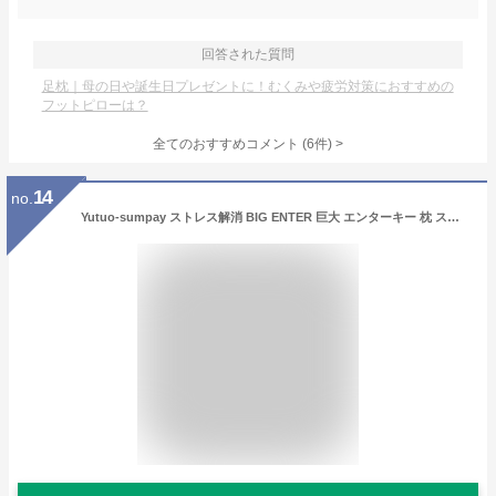
回答された質問
足枕｜母の日や誕生日プレゼントに！むくみや疲労対策におすすめの
フットピローは？
全てのおすすめコメント
(
6
件)
>
14
no.
Yutuo-sumpay ストレス解消 BIG ENTER 巨大 エンターキー 枕 ストレス緩和 癒し enterボタン パソコン PC BIG リターンキーボタン 約1700倍 USB おもしろグッズ ッション 贈り物 デカい枕 抱き枕 ストレス発散 誕生日プレゼント