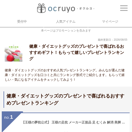
受付中
人気アイテム
マイページ
本ページはプロモーションを含みます
最終更新日：2026/08/05
健康・ダイエットグッズのプレゼントで喜ばれるお
すすめギフト！もらって嬉しいプレゼントランキン
グ
健康・ダイエットグッズのおすすめ人気プレゼントランキング。みんなが選んだ健
康・ダイエットグッズを口コミと共にランキング形式でご紹介します。もらって嬉
しい・気になるアイテムをチェックしてみよう！
健康・ダイエットグッズのプレゼントで喜ばれるおすす
めプレゼントランキング
1
no.
【王様の夢枕公式】 王様の足枕 メーカー正規品 足 むくみ 解消 美脚 ストレッチ マッサージ 腰枕 膝枕 プレゼント 両親 女性 癒し グッズ プレゼント 実用的 ビーズ クッション ミニ 可愛い 王様の枕 日本製人気 花以外 実用的 足枕 足まくら