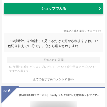
ショップでみる
価格と在庫を
楽天
でチェック
>>
LED砂時計。砂時計って見てるだけで癒やされますよね。17
色切り替えで15分です。心から癒やされますね。
回答された質問
50代男性に癒しグッズをプレゼントしたい！疲労回復グッズなどお
すすめを教えて。
全てのおすすめコメント
(
1
件)
>
6
no.
【MAX50%OFFクーポン】Smaly シルク100% 充電式ホットアイマスク アイピロー アイウォーマー リラックス 自動オフタイマー 2段階温度調節 目の疲れ アイケア 目元 ケア 疲れ目 安眠 遮光 快眠 就寝 グッズ 出張 旅行 母親 父親 プレゼント