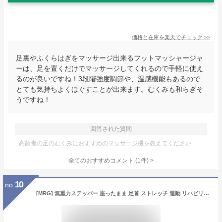
価格と在庫を
楽天
でチェック
>>
足裏やふくらはぎをマッサージ出来るフットマッシャージャ
ーは、足を置くだけでマッサージしてくれるので手軽に使え
るのが良いですね！3段階強度調節や、温感機能もあるので
とても気持ちよくほぐすことが出来ます。むくみも和らぎそ
うですね！
回答された質問
高齢者の足のむくみにおすすめのマッサージ機を教えてください
全てのおすすめコメント
(
1
件)
>
10
no.
[MRG] 無重力ステッパー 座ったまま 足首 ストレッチ 運動 リハビリ 足 健康ステッパー 健康器具 ステッパー トレーニング 足首を柔らかくする 高齢者 (ブラック)