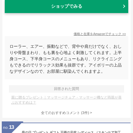
ショップでみる
価格と在庫を
Amazon
でチェック
>>
ローラー、エアー、振動などで、背中や肩だけでなく、おし
りや骨盤まわり、もも裏を心地よく刺激してくれます。上半
身コース、下半身コースのメニューもあり、リクライニング
もできるのでリラックス効果も抜群です。アイボリーの上品
なデザインなので、お部屋に馴染んでくれますよ。
回答された質問
親に贈るプレゼント｜マッサージチェア・マッサージ機など両親が喜
ぶおすすめは？
全てのおすすめコメント
(
3
件)
>
13
no.
母の日 プレゼント ギフト 王様の足枕 レディース （スキンケア加工のカバーが付いた女性向け足枕） 足用まくら 足置き枕 足の枕 お母さん 義母 妻 彼女 ビーズ リラックス 健康 フットピロー 癒し 誕生日 ピンク ラベンダー 母の日ギフト2026