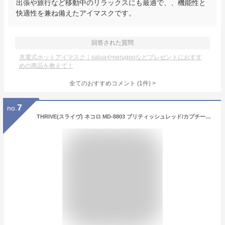
出張や旅行など移動中のリラックスにも最適で、、機能性と
快適性を兼ね備えたアイマスクです。
回答された質問
充電式ホットアイマスク｜saluaやnerugooなどプレゼントにおすす
めの商品を教えて！
全てのおすすめコメント
(
1
件)
>
7
no.
THRIVE(スライヴ) ネコロ MD-8803 ブリティッシュレッド/カプチーノブラウン 【 マッサージャー マッサージ マッサージ器 座り型マッサージャー 太もも お尻 骨盤まわり 医療機器 THRIVE スライヴプレミアム スライブ 指圧 加圧 】