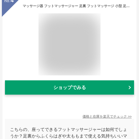
4
no.
マッサージ器 フットマッサージャー 足裏 フットマッサージ 小型 足先 腕・足・ふくらはぎ コンパクト ヒーター 足マッサージ器 ヒーター機能搭載 ストレス解消 美脚 健康器具 プレゼント 足マッサージ 健康 グッズ 両親 敬老の日 お中元 ギフト
ショップでみる
価格と在庫を
楽天
でチェック
>>
こちらの、座ってできるフットマッサージャーは如何でしょ
うか？足裏からふくらはぎや太ももまで使える気持ちいいマ