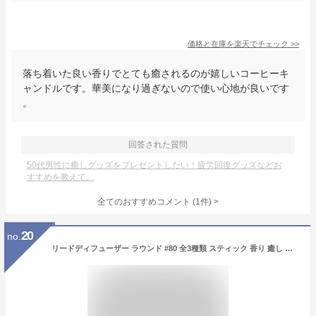
価格と在庫を
楽天
でチェック
>>
落ち着いた良い香りでとても癒されるのが嬉しいコーヒーキ
ャンドルです。華美になり過ぎないので使い心地が良いです
。
回答された質問
50代男性に癒しグッズをプレゼントしたい！疲労回復グッズなどお
すすめを教えて。
全てのおすすめコメント
(
1
件)
>
20
no.
リードディフューザー ラウンド #80 全3種類 スティック 香り 癒し 上品 高級感 北欧 長持ち 可愛い かわいい おしゃれ 部屋 寝室 玄関 リビング オフィス 会社 サロン 芳香剤 女性 男性 母の日 父の日 クリスマス ギフト プレゼント アロマディフューザー