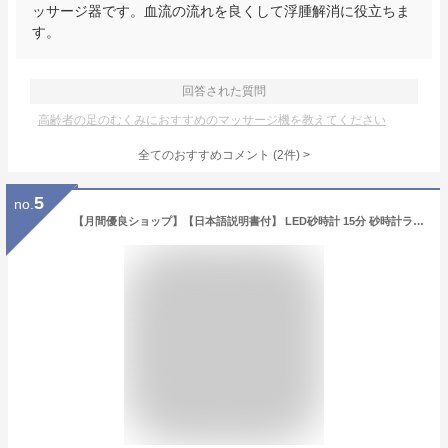
ッサージ器です。血流の流れを良くして浮腫解消に役立ちま
す。
回答された質問
高齢者の足のむくみにおすすめのマッサージ機を教えてください
全てのおすすめコメント
(
2
件)
>
5
no.
【月間優良ショップ】【日本語説明書付】 LED砂時計 15分 砂時計ライト 17色切替 砂時計 15分 誕生日プレゼント女性 人気 女性プレゼント 誕生日 プレゼント 癒しグッズ 男性 インテリア おしゃれ 記念日 30代 40代 50代 退職祝い インテリア雑貨