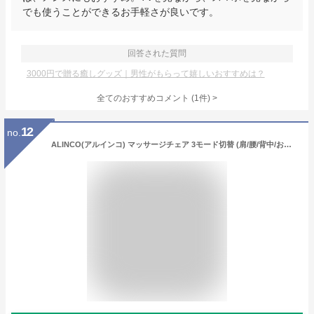
でも使うことができるお手軽さが良いです。
回答された質問
3000円で贈る癒しグッズ｜男性がもらって嬉しいおすすめは？
全てのおすすめコメント
(
1
件)
>
12
no.
ALINCO(アルインコ) マッサージチェア 3モード切替 (肩/腰/背中/おしり/もも裏/ふくらはぎ) リクライニング機能搭載 ココン アイボリー MSC2118C