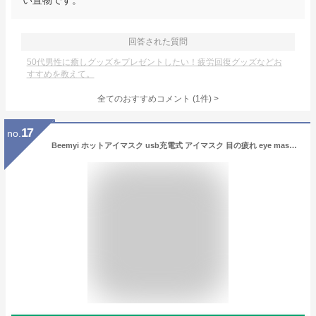
い置物です。
回答された質問
50代男性に癒しグッズをプレゼントしたい！疲労回復グッズなどお
すすめを教えて。
全てのおすすめコメント
(
1
件)
>
17
no.
Beemyi ホットアイマスク usb充電式 アイマスク 目の疲れ eye mask 眼精疲労 睡眠用 アイマスクホット ランキング 目元 あたためホットアイマスク 充電式コードレス 睡眠用 プレゼント癒しグッズ ホットアイマスク 繰り返し 母の日 温冷アイマスク 人気 コードレス 父の日 誕生日 (Dark blue, 11.9*27.6cm)