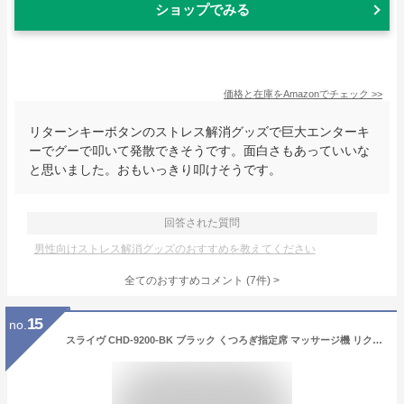
ショップでみる
価格と在庫を
Amazon
でチェック
>>
リターンキーボタンのストレス解消グッズで巨大エンターキ
ーでグーで叩いて発散できそうです。面白さもあっていいな
と思いました。おもいっきり叩けそうです。
回答された質問
男性向けストレス解消グッズのおすすめを教えてください
全てのおすすめコメント
(
7
件)
>
15
no.
スライヴ CHD-9200-BK ブラック くつろぎ指定席 マッサージ機 リクライニング コンパクト マッサージ器 疲労 筋肉疲労 首 腰 腕 脚 土踏まず マッサージチェア【代引き不可】