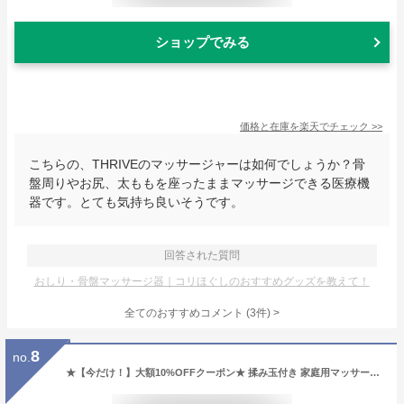
ショップでみる
価格と在庫を
楽天
でチェック
>>
こちらの、THRIVEのマッサージャーは如何でしょうか？骨
盤周りやお尻、太ももを座ったままマッサージできる医療機
器です。とても気持ち良いそうです。
回答された質問
おしり・骨盤マッサージ器｜コリほぐしのおすすめグッズを教えて！
全てのおすすめコメント
(
3
件)
>
8
no.
★【今だけ！】大額10%OFFクーポン★ 揉み玉付き 家庭用マッサージ 足マッサージ器 正転 反転 3レベル 温熱機能 ふくらはぎ フットマッサージャー マッサージ機 ふくらはぎ 足マッサージ 足マッサージ機 20つもみ玉 指圧 タイマー プレゼント 実用 敬老の日 ギフト