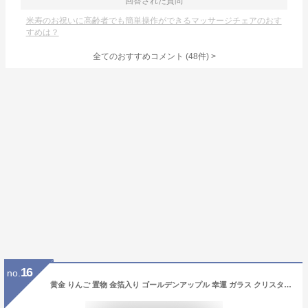
回答された質問
米寿のお祝いに高齢者でも簡単操作ができるマッサージチェアのおす
すめは？
全てのおすすめコメント
(
48
件)
>
16
no.
黄金 りんご 置物 金箔入り ゴールデンアップル 幸運 ガラス クリスタル 置き物 かわいい おしゃれ お祝い 正月 縁起物 Gold Apple 記念日 誕生日 プレゼント ギフト 贈り物 喜ばれる 新生活 引っ越し祝い 新築祝い 結婚祝い ラッピング対応 送料無料 父の日