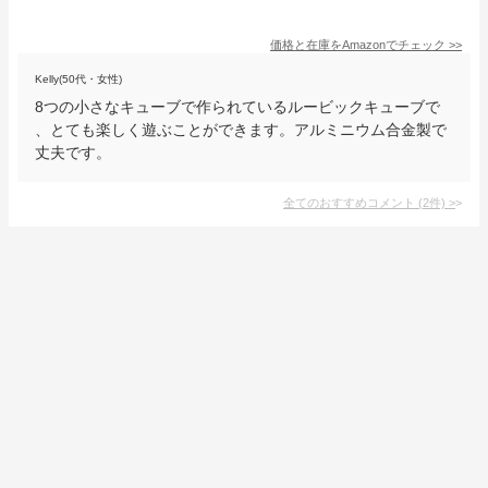
価格と在庫を
Amazon
でチェック
>>
Kelly(50代・女性)
8つの小さなキューブで作られているルービックキューブで
、とても楽しく遊ぶことができます。アルミニウム合金製で
丈夫です。
全てのおすすめコメント
(
2
件)
>