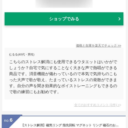
ショップでみる
価格と在庫を
楽天
でチェック
>>
むるる(40代・男性)
こちらのストレス解消にも使用できるウタエットはいかがで
しょうか？自宅で気にすることなく大きな声で熱唱ができる
商品です。消音機能が備わっているので本気で気持ちのこも
った大声で歌が歌え、たまっているストレスの発散ができま
す。自分の声を聞き効果的なボイストレーニングもできるの
で歌の練習にもお勧めです。
全てのおすすめコメント
(
1
件)
>
6
no.
【ストレス解消】磁気リング 指先回転 マグネット リング 磁石のおもちゃ ジャグリング ペン回し 気分転換 指先の運動で集中力を向上 脳トレ 脳活 (ブラック)