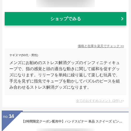
ショップでみる
価格と在庫を
楽天
でチェック
>>
ヤギヌマ(50代・男性)
メンズにお勧めのストレス解消グッズのインフィニティキュ
ーブで、指の感覚と頭の適当な動きに関して緩和を促すグッ
ズになります。リリーフを単純に繰り返して楽しむ玩具で、
手元を見ずに指先でキューブを動かしてパズルのピースを組
み合わせるストレス解消グッズになります。
全てのおすすめコメント
(
2
件)
>
14
no.
【2時間限定クーポン配布中】ハンドスピナー 単品 スクイーズ ピンク ブルー グラデーション