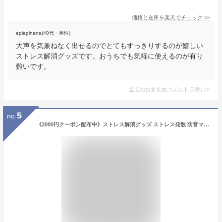
価格と在庫を
楽天
でチェック
>>
epiepinana(40代・男性)
大声を気兼ねなく出せるのでとてもすっきりするのが嬉しい
ストレス解消グッズです。おうちでも気軽に使えるのが有り
難いです。
全てのおすすめコメント
(
1
件)
>
5
no.
《2000円クーポン配布中》ストレス解消グッズ ストレス発散 防音マイク UTAET ウタエット 熱唱エクササイズ 発声練習 自宅カラオケ 一人カラオケ ホームカラオケ ボイストレーニング グッズ うたえっと メガホン