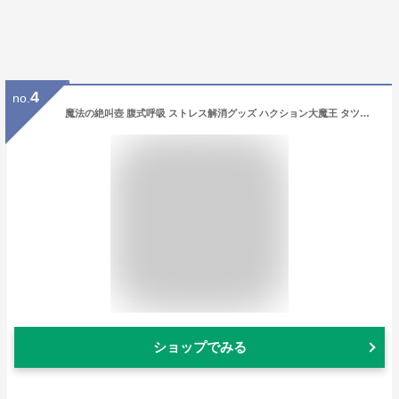
4
no.
魔法の絶叫壺 腹式呼吸 ストレス解消グッズ ハクション大魔王 タツノコプロ 絶叫ツボ 発声練習 カラオケ練習 ストレス解消 ストレス発散 絶叫つぼ 絶叫ツボ 叫ぶ壺 さけぶ 壺 つぼ さけび 魔法の壺 魔法のツボ 発声練習 大声 歌 ボイストレーニング
ショップでみる