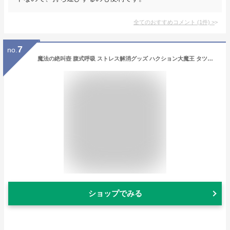
全てのおすすめコメント
(
1
件)
>
7
no.
魔法の絶叫壺 腹式呼吸 ストレス解消グッズ ハクション大魔王 タツノコプロ 絶叫ツボ 発声練習 カラオケ練習 ストレス解消 ストレス発散 絶叫つぼ 絶叫ツボ 叫ぶ壺 さけぶ 壺 つぼ さけび 魔法の壺 魔法のツボ 発声練習 大声 歌 ボイストレーニング
ショップでみる