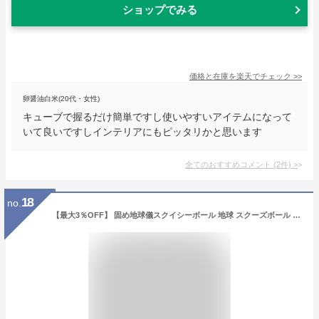
ショップでみる
価格と在庫を
楽天
でチェック
>>
卵醤油白米(20代・女性)
キューブで握るだけ簡単ですし使いやすいアイテムになって
いて良いですしインテリアにもピッタリかと思います
全てのおすすめコメント
(
2
件)
>
18
no.
【最大3％OFF】 固め地球儀スクイシーボール 地球 スクーズボール 約10cm おもちゃ スクイーズ 握る ストレス解消 手が寂しい もちもち 手持ち無沙汰 世界地図 発泡スチロール 新品 送料無料