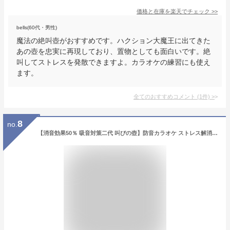
価格と在庫を
楽天
でチェック
>>
bells(60代・男性)
魔法の絶叫壺がおすすめです。ハクション大魔王に出てきた
あの壺を忠実に再現しており、置物としても面白いです。絶
叫してストレスを発散できますよ。カラオケの練習にも使え
ます。
全てのおすすめコメント
(
1
件)
>
8
no.
【消音効果50％ 吸音対策二代 叫びの壺】防音カラオケ ストレス解消 ぐちの壺 叫ぶ ベントイライラや苦情 不満 圧力 叫びポット 通気苦情を（つぼ） これでスッキリ 叫びの壺, 青い