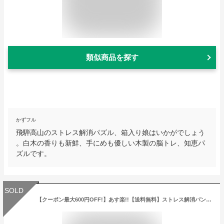
類似商品を探す
かずフル
飛騨高山のストレス解消パズル、箱入り娘はいかがでしょう
。白木の香りも新鮮、手にめも優しい木製の脳トレ、知恵パ
ズルです。
SOLD
【クーポン最大600円OFF!】あす楽!!【送料無料】ストレス解消パンチバッグ ゴールド パンチ キック 起き上がり 運動 ストレス イライラ 解消道具 運動不足 エクササイズ ダイエット 金