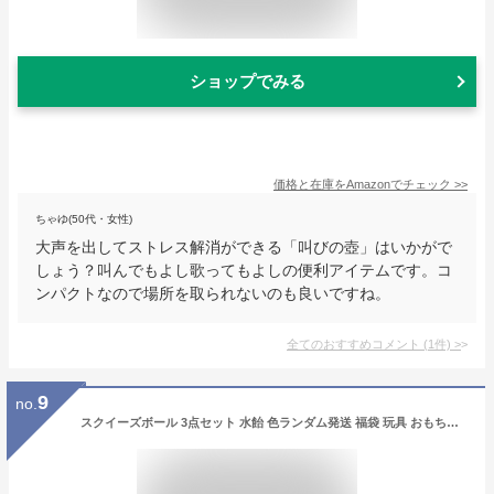
ショップでみる
価格と在庫を
Amazon
でチェック
>>
ちゃゆ(50代・女性)
大声を出してストレス解消ができる「叫びの壺」はいかがで
しょう？叫んでもよし歌ってもよしの便利アイテムです。コ
ンパクトなので場所を取られないのも良いですね。
全てのおすすめコメント
(
1
件)
>
9
no.
スクイーズボール 3点セット 水飴 色ランダム発送 福袋 玩具 おもちゃ fidget toy ストレス解消 発散 グッズ 知育 景品 かわいい おもしろ プレゼント 殴る 握る 触感 可愛い キット ギフト 減圧 面白いデザイン 低反発 イライラ解消グッズ 子供 大人兼用 メール便送料無料