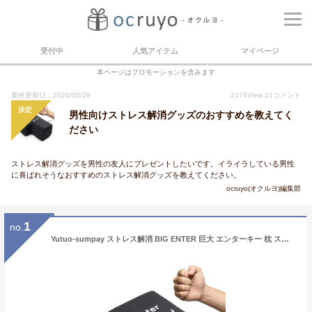
受付中
人気アイテム
マイページ
本ページはプロモーションを含みます
最終更新日：2026/05/29
2176
View
21
コメント
決定
男性向けストレス解消グッズのおすすめを教えてく
ださい
ストレス解消グッズを男性の友人にプレゼントしたいです。イライラしている男性
に喜ばれそうなおすすめのストレス解消グッズを教えてください。
ocruyo(オクルヨ)編集部
1
no.
Yutuo-sumpay ストレス解消 BIG ENTER 巨大 エンターキー 枕 ストレス緩和 癒し enterボタン パソコン PC BIG リターンキーボタン 約1700倍 USB おもしろグッズ ッション 贈り物 デカい枕 抱き枕 ストレス発散 誕生日プレゼント