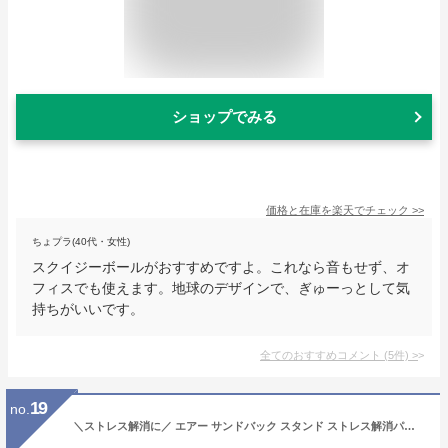
ショップでみる
価格と在庫を
楽天
でチェック
>>
ちょプラ(40代・女性)
スクイジーボールがおすすめですよ。これなら音もせず、オ
フィスでも使えます。地球のデザインで、ぎゅーっとして気
持ちがいいです。
全てのおすすめコメント
(
5
件)
>
19
no.
＼ストレス解消に／ エアー サンドバック スタンド ストレス解消パンチバッグ 家庭用 パンチングバック スタンディング バッグ 自宅 運動不足