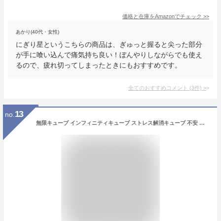
価格と在庫を
Amazon
でチェック
>>
あかり(40代・女性)
にぎり星というこちらの商品は、ぎゅっと握ると尖った部分
が手に喰い込んで痛気持ち良い！ぼんやりしながらでも使え
るので、疲れ切ってしまったときにもおすすめです。
全てのおすすめコメント
(
3
件)
>
13
no.
無限キューブ インフィニティキューブ ストレス解消キューブ 不安 緊張 眠気覚まし リリーフ玩具 アルミニウム合金 送料無料 メール便