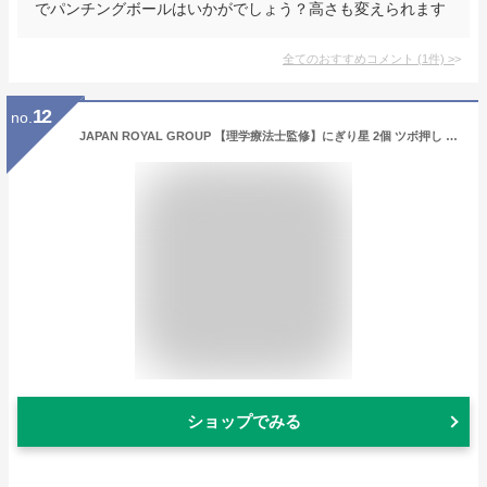
でパンチングボールはいかがでしょう？高さも変えられます
全てのおすすめコメント
(
1
件)
>
12
no.
JAPAN ROYAL GROUP 【理学療法士監修】にぎり星 2個 ツボ押し 手のひら 足ツボ 足裏マッサージ リフレクソロジー ストレス解消グッズ 取扱説明書付き
ショップでみる