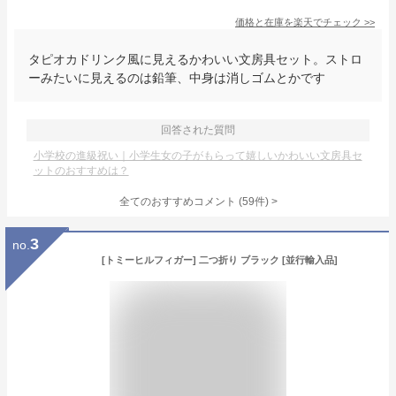
価格と在庫を
楽天
でチェック
>>
タピオカドリンク風に見えるかわいい文房具セット。ストロ
ーみたいに見えるのは鉛筆、中身は消しゴムとかです
回答された質問
小学校の進級祝い｜小学生女の子がもらって嬉しいかわいい文房具セ
ットのおすすめは？
全てのおすすめコメント
(
59
件)
>
3
no.
[トミーヒルフィガー] 二つ折り ブラック [並行輸入品]