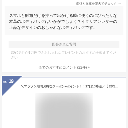
価格と在庫を
楽天
でチェック
>>
スマホと財布だけを持って出かける時に使うのにぴったりな
本革のボディバッグはいかがでしょう？イタリアンレザーの
上品なデザインのおしゃれなボディバッグです。
回答された質問
30代男性が1万円でぶおしゃれなプレゼントのおすすめを教えてくだ
さい
全てのおすすめコメント
(
22
件)
>
19
no.
＼マラソン期間お得なクーポン+ポイント！！17日10時迄／【 財布を開かず小銭が出せる】《ランキング1位受賞！》スリム ブライドルレザー 二つ折り財布 メンズ 本革 GRACIA グラシア 大容量 BOX型小銭入れ 二つ折り 財布 プレゼント 人気 新生活 革 サイフ ギフト 送料無料