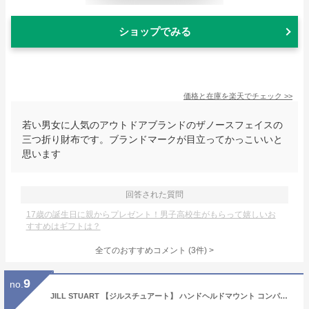
ショップでみる
価格と在庫を
楽天
でチェック
>>
若い男女に人気のアウトドアブランドのザノースフェイスの
三つ折り財布です。ブランドマークが目立ってかっこいいと
思います
回答された質問
17歳の誕生日に親からプレゼント！男子高校生がもらって嬉しいお
すすめはギフトは？
全てのおすすめコメント
(
3
件)
>
9
no.
JILL STUART 【ジルスチュアート】 ハンドヘルドマウント コンパクトミラーII