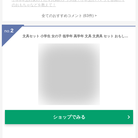
のおもちゃなどを教えて！
全てのおすすめコメント
(
63
件)
>
2
no.
文具セット 小学生 女の子 低学年 高学年 文具 文房具 セット おもしろ 大量 子供会 イベント 景品 ビンゴ くじ引き 詰め合わせ 発表会 1000 円 子供 子ども こども 女子 プチギフト ギフト プレゼント 誕生日 お菓子 縁日 夏祭り 韓国 卒園 タピオカ 学童 塾 クリスマス
ショップでみる