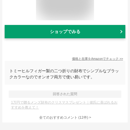
ショップでみる
価格と在庫を
Amazon
でチェック
>>
トミーヒルフィガー製の二つ折りの財布でシンプルなブラッ
クカラーなのでオンオフ両方で使い易いです。
回答された質問
1万円で贈るメンズ財布のクリスマスプレゼント｜彼氏に喜ばれるお
すすめを教えて！
全てのおすすめコメント
(
12
件)
>