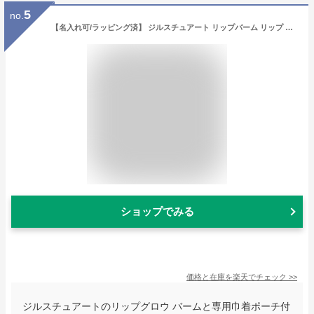
5
no.
【名入れ可/ラッピング済】 ジルスチュアート リップバーム リップ バーム セット キット リップクリーム JILLSTUART 鏡 ミラー ギフト リップグロウ リップスティック リップバーム プレゼント 女性 女友達 ブランド ギフトセット 化粧品 コスメ 美容 新品
ショップでみる
価格と在庫を
楽天
でチェック
>>
ジルスチュアートのリップグロウ バームと専用巾着ポーチ付