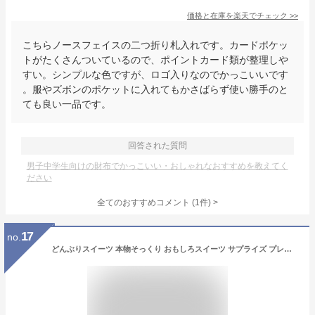
価格と在庫を
楽天
でチェック
>>
こちらノースフェイスの二つ折り札入れです。カードポケッ
トがたくさんついているので、ポイントカード類が整理しや
すい。シンプルな色ですが、ロゴ入りなのでかっこいいです
。服やズボンのポケットに入れてもかさばらず使い勝手のと
ても良い一品です。
回答された質問
男子中学生向けの財布でかっこいい・おしゃれなおすすめを教えてく
ださい
全てのおすすめコメント
(
1
件)
>
17
no.
どんぶりスイーツ 本物そっくり おもしろスイーツ サプライズ プレゼント (6個セット)