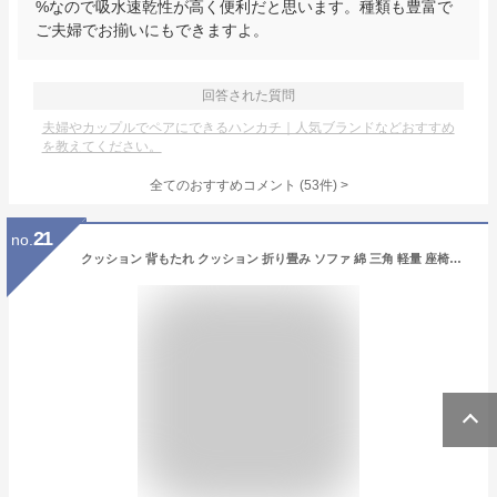
%なので吸水速乾性が高く便利だと思います。種類も豊富で
ご夫婦でお揃いにもできますよ。
回答された質問
夫婦やカップルでペアにできるハンカチ｜人気ブランドなどおすすめ
を教えてください。
全てのおすすめコメント
(
53
件)
>
21
no.
クッション 背もたれ クッション 折り畳み ソファ 綿 三角 軽量 座椅子 コンパクト ビーズ ソファー 布地 一人掛け 1人用 おしゃれ 床 リビング 父の日 宿泊施設 ホテル 旅館 柔軟な生心地 ゆったり 人をダメにする 豆袋 座布団