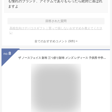
も憧れのブランド、アイテムでありもらったら絶対に喜ばれ
ますよ
回答された質問
高校生向けデパコスギフト｜買って損しないおすすめを教えてくださ
い
全てのおすすめコメント
(
9
件)
>
8
no.
ザ ノースフェイス 財布 三つ折り財布 メンズ レディース 子供用 中学生 高校生 男女兼用 小銭入れ ブラック イエロー サイフ バリバリ財布 ブランド 誕生日プレゼント お祝い ギフト ベースキャンプ マジックテープ 財布 ウォレット 成人 卒業 入学