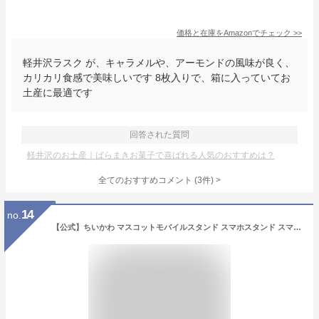
価格と在庫を
Amazon
でチェック
>>
軽井沢ラスク が、キャラメルや、アーモンドの風味が良く、
カリカリ食感で美味しいです 8枚入りで、箱に入っていてお
土産に最適です
回答された質問
軽井沢のお土産｜ばらまきお菓子で喜ばれる人気のおすすめは？
全てのおすすめコメント
(
3
件)
>
14
no.
【公式】ちいかわ マスコットモバイルスタンド スマホスタンド スマホアクセサリ フィギュア ハチワレ うさぎ モモンガ シリコン スマホ立て グッズ かわいい ナガノ インテリア 雑貨 プレゼント iPhone Android スマートフォン スタンド