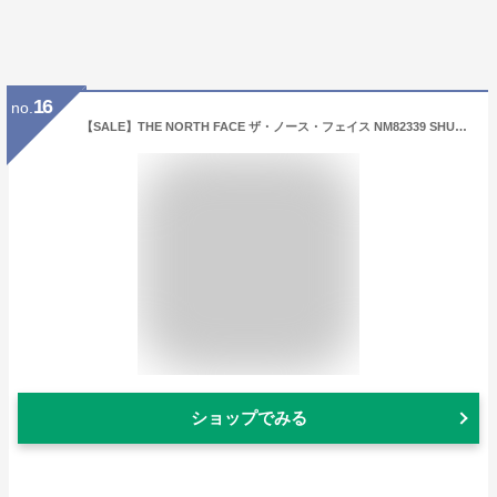
16
no.
【SALE】THE NORTH FACE ザ・ノース・フェイス NM82339 SHUTTLE CARD WALLET シャトルカードワレット ウォレット 財布 二つ折り 札入れ カード ホルダー 小銭入れ無し コーデュラ ナイロン アウトドア ビジネス メンズ レディース 2カラー 国内正規 2024AW 10%OFF
ショップでみる