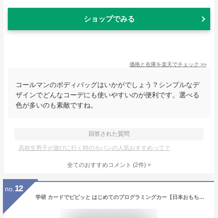
ショップでみる
価格と在庫を
楽天
でチェック
>>
コールマンのボディバッグはいかがでしょう？シンプルなデ
ザインでどんなコーデにも使いやすいのが便利です。選べる
色が多いのも素敵ですね。
回答された質問
高校生男子が遊びに行く時のカバンの人気おすすめって？
全てのおすすめコメント
(
2
件)
>
12
no.
学研 カードでピピッと はじめてのプログラミングカー【日本おもちゃ大賞2018エデュケーショナル・トイ部門 大賞】(対象年齢:3歳以上)83008