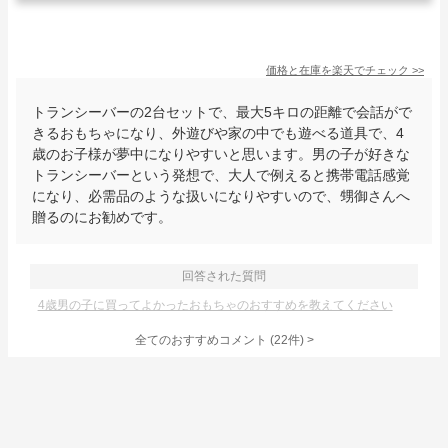
価格と在庫を
楽天
でチェック
>>
トランシーバーの2台セットで、最大5キロの距離で会話がで
きるおもちゃになり、外遊びや家の中でも遊べる道具で、4
歳のお子様が夢中になりやすいと思います。男の子が好きな
トランシーバーという発想で、大人で例えると携帯電話感覚
になり、必需品のような扱いになりやすいので、甥御さんへ
贈るのにお勧めです。
回答された質問
4歳男の子に買ってよかったおもちゃのおすすめを教えてください
全てのおすすめコメント
(
22
件)
>