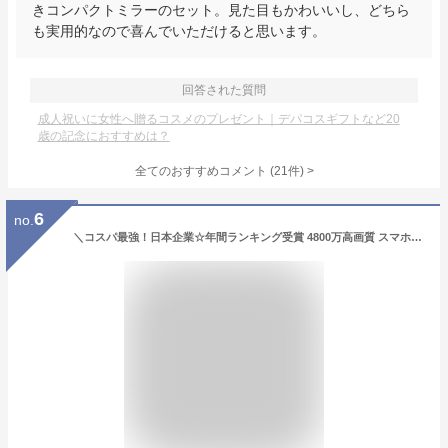
きコンパクトミラーのセット。見た目もかわいいし、どちら
も実用的なので喜んでいただけると思います。
回答された質問
成人祝いに女性へ贈るコスメのプレゼント｜デパコスギフトなど20
歳の記念におすすめは？
全てのおすすめコメント
(
21
件)
>
6
no.
＼コスパ最強！日本企業☆年間ランキング受賞 4800万高画質 スマホ転送可／ 子供用 カメラ デジタルカメラ 1080p録画 32GB キッズカメラ トイカメラ おもちゃ 男の子 女の子 プレゼント 2歳 3歳 4歳 5歳 キッズ 知育玩具 子供 誕生日プレゼント クリスマス プレゼント ギフト