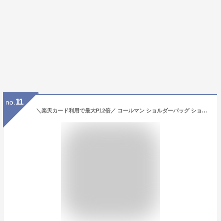
11
no.
＼楽天カード利用で最大P12倍／ コールマン ショルダーバッグ ショルダー ボディバッグ ウエストバッグ Coleman WALKER ウォーカー スリング バッグ メンズ レディース キッズ ポイント10倍 送料無料 最強配送 誕生日プレゼント ギフト ラッピング無料 ネコポス不可