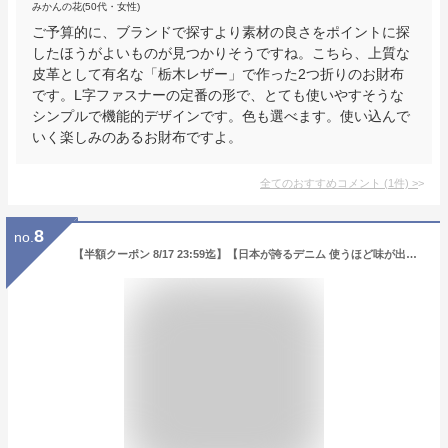
みかんの花(50代・女性)
ご予算的に、ブランドで探すより素材の良さをポイントに探
したほうがよいものが見つかりそうですね。こちら、上質な
皮革として有名な「栃木レザー」で作った2つ折りのお財布
です。L字ファスナーの定番の形で、とても使いやすそうな
シンプルで機能的デザインです。色も選べます。使い込んで
いく楽しみのあるお財布ですよ。
全てのおすすめコメント
(
1
件)
>
8
no.
【半額クーポン 8/17 23:59迄】【日本が誇るデニム 使うほど味が出る】 財布 メンズ 二つ折り box型小銭入れ 二つ折り財布 二つ折 ラウンドファスナー ボックス型 大容量 小さい財布 ふたつ折り コンパクト 薄型 メンズ財布 ミニ財布 ブランド プレゼント ミニウォレット