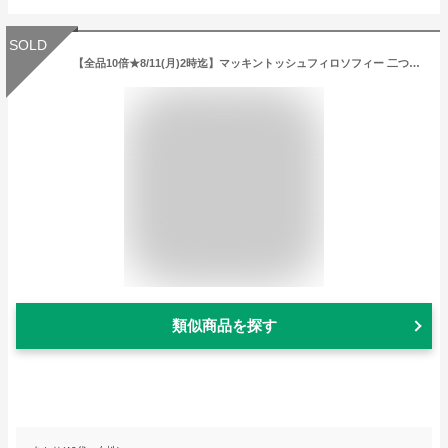
SOLD
【全品10倍★8/11(月)2時迄】マッキントッシュフィロソフィー 二つ折り財布 本革 メンズ MAP3120122 日本製 MACKINTOSH PHILOSOPHY バッキンガムベアモノグラム 牛革 レザー 型押し エンボス 熊[DL10][即日発送]
類似商品を探す