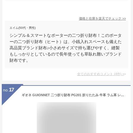
価格と在庫を
楽天
でチェック
>>
エイム(50代・男性)
シンプル＆スマートなポーターの二つ折り財布！このポータ
ーの二つ折り財布（ヒート）は、小銭入れスペースも備えた
高品質ブランド財布♪小さめサイズで持ち運びやすく、縫製
もしっかりとしているので長年使っても草臥れ難いブランド
財布です。
全てのおすすめコメント
(
4
件)
>
17
no.
ギオネ GUIONNET 二つ折り財布 PG201 折りたたみ 牛革 ラム革 レザー メンズ レディース 財布 ウォレット