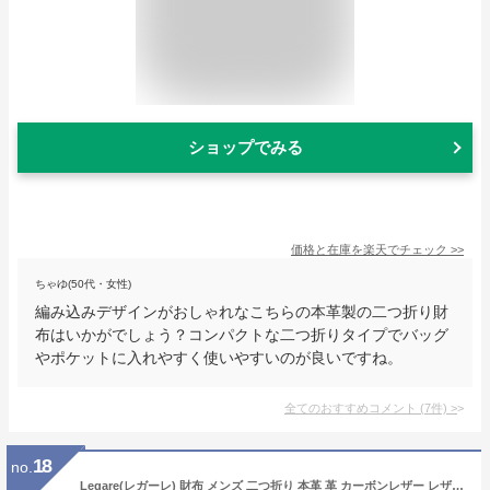
ショップでみる
価格と在庫を
楽天
でチェック
>>
ちゃゆ(50代・女性)
編み込みデザインがおしゃれなこちらの本革製の二つ折り財
布はいかがでしょう？コンパクトな二つ折りタイプでバッグ
やポケットに入れやすく使いやすいのが良いですね。
全てのおすすめコメント
(
7
件)
>
18
no.
Legare(レガーレ) 財布 メンズ 二つ折り 本革 革 カーボンレザー レザー ブランド 大容量 カード入れ 多い カードたくさん入る 二つ折り財布 2つ折り レディース 化粧箱入り ギフト