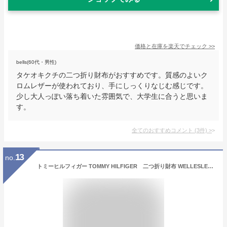
価格と在庫を
楽天
でチェック
>>
bells(60代・男性)
タケオキクチの二つ折り財布がおすすめです。質感のよいク
ロムレザーが使われており、手にしっくりなじむ感じです。
少し大人っぽい落ち着いた雰囲気で、大学生に合うと思いま
す。
全てのおすすめコメント
(
3
件)
>
13
no.
トミーヒルフィガー TOMMY HILFIGER 二つ折り財布 WELLESLEY レザー メンズ 31TL25X005 51962 51963 プレゼント ギフト ブランド ラッピング BOX付