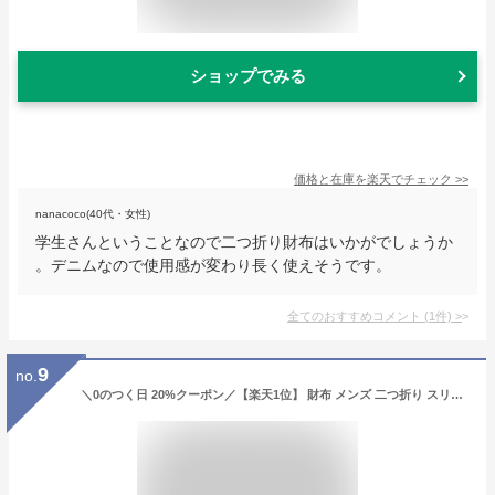
ショップでみる
価格と在庫を
楽天
でチェック
>>
nanacoco(40代・女性)
学生さんということなので二つ折り財布はいかがでしょうか
。デニムなので使用感が変わり長く使えそうです。
全てのおすすめコメント
(
1
件)
>
9
no.
＼0のつく日 20%クーポン／【楽天1位】 財布 メンズ 二つ折り スリム オールインワン 本革 Le sourire box型小銭入れ ボックス型小銭入れ レザー 革 牛革 二つ折り財布 ブランド カード 小銭入れ 2つ折り プレゼント ギフト メンズ財布 コンパクト 父の日