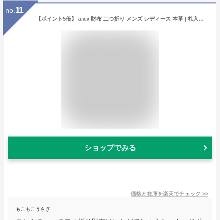
11
no.
【ポイント5倍】 a.v.v 財布 二つ折り メンズ レディース 本革 | 札入れ 牛革 蛇腹 カード 小銭入れ 多機能 大容量 ブランド ブラック ダークブラウン ブルー グリーン ギフト プレゼント じゃばら ビジネス カジュアル ICカード カードがたくさん入る さいふ ssaifu
ショップでみる
価格と在庫を
楽天
でチェック
>>
もこもこうさぎ