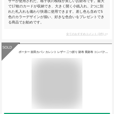
ザーが使用された、格子状の模様が美しいお財布です。最大
で17枚のカードが収納でき、大きく開く小銭入れ、2つに別
れた札入れも備わり快適に使用できます。差し色も含めて5
色のカラーデザインが揃い、好きな色合いをプレゼントでき
る商品でお勧めです。
全てのおすすめコメント
(
3
件)
>
SOLD
ポーター 吉田カバン カレント レザー 二つ折り 財布 長財布 コンパクト ウォレット ラウンドファスナー ブラック 黒 メンズ ECE CK1-2