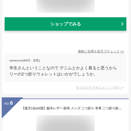
ショップでみる
価格と在庫を
楽天
でチェック
>>
nanacoco(40代・女性)
学生さんということなので デニムとかよく着ると思うから
リーの2つ折りウォレットはいかがでしょうか。
全てのおすすめコメント
(
1
件)
>
6
no.
【楽天1位&6冠】栃木レザー 財布 メンズ 二つ折り 本革 二つ折り財布 革 牛革 レザー 父の日 おすすめ 人気 ギフト おしゃれ 折りたたみ 財布メンズ ウォレット 男性 紳士用 さいふ プレゼント 日本製 メンズ財布 ブランド 黒 茶 緑 グリーン ネイビー