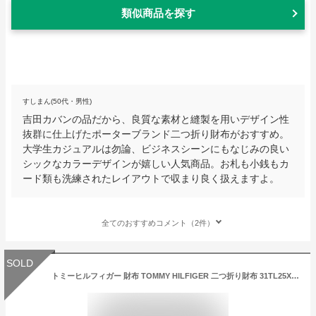
類似商品を探す
すしまん(50代・男性)
吉田カバンの品だから、良質な素材と縫製を用いデザイン性
抜群に仕上げたポーターブランド二つ折り財布がおすすめ。
大学生カジュアルは勿論、ビジネスシーンにもなじみの良い
シックなカラーデザインが嬉しい人気商品。お札も小銭もカ
ード類も洗練されたレイアウトで収まり良く扱えますよ。
全てのおすすめコメント（2件）
SOLD
トミーヒルフィガー 財布 TOMMY HILFIGER 二つ折り財布 31TL25X016-001（0096-5475/01） ブラック （小銭入れ有） 折り財布 ウォレット レザー（革） トミー シンプル メンズ 男性 夫 彼氏 息子 新社会人 フレッシャーズ ビジネス プレゼント 新社会人 プレゼント