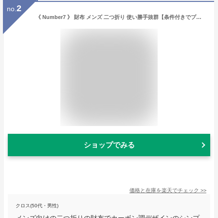
2
no.
《 Number7 》 財布 メンズ 二つ折り 使い勝手抜群【条件付きでプレゼント有り】人気 の カーボン レザー ウォレット ブランド ちょうどいい 革 サイフ 一粒万倍日 天赦日 人気 【送料無料！】 ギフト プレゼント
ショップでみる
価格と在庫を
楽天
でチェック
>>
クロス(50代・男性)
メンズ向けの二つ折りの財布でカーボン調デザインのシンプ