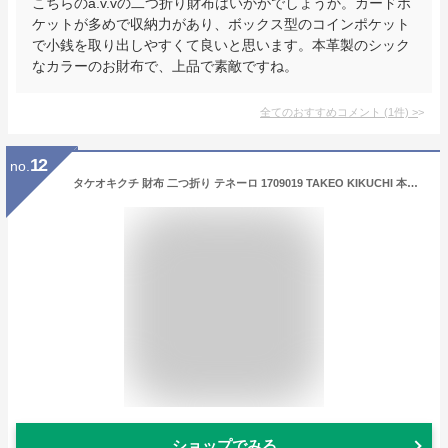
こちらのa.v.vの二つ折り財布はいかがでしょうか。カードポ
ケットが多めで収納力があり、ボックス型のコインポケット
で小銭を取り出しやすくて良いと思います。本革製のシック
なカラーのお財布で、上品で素敵ですね。
全てのおすすめコメント
(
1
件)
>
12
no.
タケオキクチ 財布 二つ折り テネーロ 1709019 TAKEO KIKUCHI 本革 牛革 クロムレザー ギフト プレゼント ブランド専用BOX付き ビジネス[即日発送]
ショップでみる