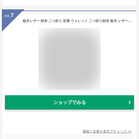
7
no.
栃木レザー 財布 二つ折り 定番 ウォレット 二つ折り財布 栃木 レザー 革財布 皮サイフ 2つ折り財布 さいふ サイフ 折りたたみ財布 L字ファスナー 小銭入れ コインケース メンズ レディース 本革 牛革 おしゃれ シンプル メンズ財布
ショップでみる
価格と在庫を
楽天
でチェック
>>