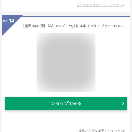
全てのおすすめコメント
(
3
件)
>
14
no.
【楽天1位&6冠】 財布 メンズ 二つ折り 本革 イタリア ブッテーロ レザー 日本製 ブランド 二つ折り財布 小銭入れ 仕切り 革 牛革 ヌメ革 人気 おしゃれ 折りたたみ 財布メンズ 大容量 カード お札 男性 紳士用 さいふ メンズ財布 黒 茶 緑 グリーン ネイビー
ショップでみる
価格と在庫を
楽天
でチェック
>>