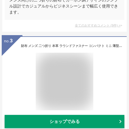
ル設計でカジュアルからビジネスシーンまで幅広く使用でき
ます。
全てのおすすめコメント
(
9
件)
>
3
no.
財布 メンズ 二つ折り 本革 ラウンドファスナー コンパクト ミニ 薄型 大容量 折りたたみ 男性 ICカード対応 高級感 上品 カード 小銭入れ とりやすい たくさん入る 大きく開く 膨らまない ギフト プレゼント 30代 40代 50代 60代 エクスビータ Xviita
ショップでみる