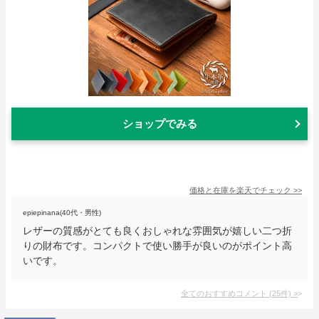
ショップでみる
価格と在庫を
楽天
でチェック
>>
epiepinana(40代・男性)
レザーの質感がとても良くおしゃれな雰囲気が嬉しい二つ折
りの財布です。コンパクトで使い勝手が良いのがポイント高
いです。
全てのおすすめコメント
(
25
件)
>