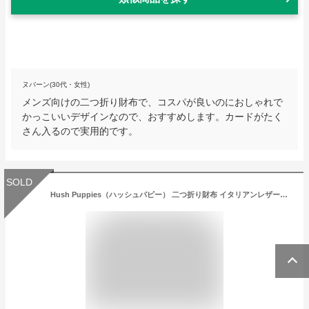
ヌバーン(30代・女性)
メンズ向けの二つ折り財布で、コスパが良いのにおしゃれで
かっこいいデザインなので、おすすめします。カードがたく
さん入るので実用的です。
SOLD
Hush Puppies（ハッシュパピー） 二つ折り財布 イタリアンレザー【Hush Puppies 財布 ハッシュパピー 財布 メンズ 二つ折り 本革 二つ折り財布 メンズ 二つ折 小銭入れあり 革 TAMPONATO ギフト 誕生日プレゼント 男性 実用的 本革 財布 メンズ 財布 二つ折り men's】