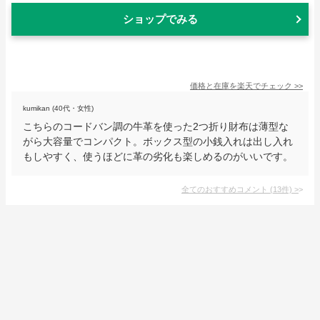
ショップでみる
価格と在庫を
楽天
でチェック
>>
kumikan (40代・女性)
こちらのコードバン調の牛革を使った2つ折り財布は薄型な
がら大容量でコンパクト。ボックス型の小銭入れは出し入れ
もしやすく、使うほどに革の劣化も楽しめるのがいいです。
全てのおすすめコメント
(
13
件)
>