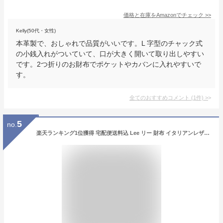
価格と在庫を
Amazon
でチェック
>>
Kelly(50代・女性)
本革製で、おしゃれで品質がいいです。L 字型のチャック式
の小銭入れがついていて、口が大きく開いて取り出しやすい
です。2つ折りのお財布でポケットやカバンに入れやすいで
す。
全てのおすすめコメント
(
1
件)
>
5
no.
楽天ランキング1位獲得 宅配便送料込 Lee リー 財布 イタリアンレザー折財布 ブック型二つ折り財布 0520266 全8色 メンズ財布 ミドルウォレット 天赦日 一粒万倍日