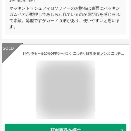
あかり(40代・女性)
マッキントッシュフィロソフィーのお財布は表面にバッキン
ガムベアが型押しであしらわれているのが遊び心を感じられ
て素敵。薄型ですがカード収納があり、使いやすいと思いま
す。
SOLD
【ゲリラセール20%OFFクーポン】二つ折り財布 財布 メンズ 二つ折 本革 折りたたみ カード入れ 小銭入れ 軽量 革財布 レザー ウォレット 革 カードがたくさん入る ブラック ビジネス シンプル 折り財布 薄型 軽いカード 誕生日 ギフト 黒 プレゼント 実用的 男性 Raffinato
類似商品を探す