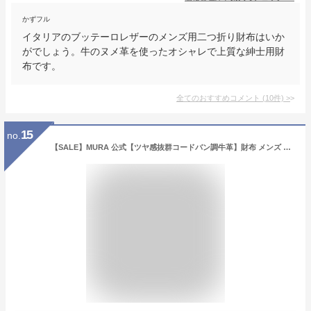
かずフル
イタリアのブッテーロレザーのメンズ用二つ折り財布はいか
がでしょう。牛のヌメ革を使ったオシャレで上質な紳士用財
布です。
全てのおすすめコメント
(
10
件)
>
15
no.
【SALE】MURA 公式【ツヤ感抜群コードバン調牛革】財布 メンズ 二つ折り 本革 薄型 大容量 ポケット レザー カーボンレザー レディース 革 牛革 コンパクト 二つ折り財布 折りたたみ カード 黒 軽量 コードバン 送料無料 大容量 2つ折り box型小銭入れ 薄い 牛革 ブランド