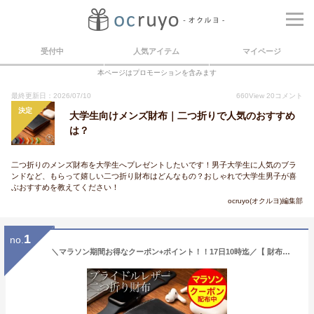
受付中
人気アイテム
マイページ
本ページはプロモーションを含みます
最終更新日：2026/07/10
660
View
20
コメント
決定
大学生向けメンズ財布｜二つ折りで人気のおすすめ
は？
二つ折りのメンズ財布を大学生へプレゼントしたいです！男子大学生に人気のブラ
ンドなど、もらって嬉しい二つ折り財布はどんなもの？おしゃれで大学生男子が喜
ぶおすすめを教えてください！
ocruyo(オクルヨ)編集部
1
no.
＼マラソン期間お得なクーポン+ポイント！！17日10時迄／【 財布を開かず小銭が出せる】《ランキング1位受賞！》スリム ブライドルレザー 二つ折り財布 メンズ 本革 GRACIA グラシア 大容量 BOX型小銭入れ 二つ折り 財布 プレゼント 人気 新生活 革 サイフ ギフト 送料無料