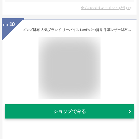
全てのおすすめコメント
(
3
件)
>
10
no.
メンズ財布 人気ブランド リーバイス Levi's 2つ折り 牛革レザー財布 スキミング防止機能 アメリカ USA直輸入モデル メンズ ギフト 31LV130028 送料無料
ショップでみる