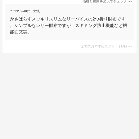
価格と在庫を
楽天
でチェック
>>
ニジマル(40代・女性)
かさばらずスッキリスリムなリーバイスの2つ折り財布です
。シンプルなレザー財布ですが、スキミング防止機能など機
能面充実。
全てのおすすめコメント
(
1
件)
>