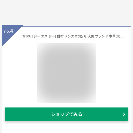
4
no.
[GSG] [ジー エス ジー] 財布 メンズ 2つ折り 人気 ブランド 本革 大容量 ふたつおり さいふ カードケース 小銭入れ 男性 紳士用 プレゼント ギフトにも
ショップでみる