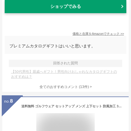
ショップでみる
価格と在庫を
Amazon
でチェック
>>
プレミアムカタログギフトはいいと思います。
回答された質問
【50代男性】親戚へギフト！男性向けおしゃれなカタログギフトの
おすすめは？
全てのおすすめコメント
(
13
件)
>
8
no.
送料無料 ゴルフウェア セットアップ メンズ 上下セット 防風加工 3層構造素材 裏起毛フリース ストレッチ ジップアップ 止水ファスナー スウェット パーカー ブルゾン ジョガーパンツ スポーツウェア 秋冬 通販 新作 おすすめ 秋 冬 服 おしゃれ MC