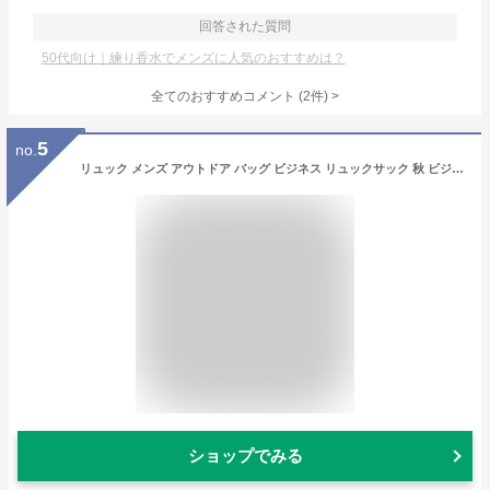
回答された質問
50代向け｜練り香水でメンズに人気のおすすめは？
全てのおすすめコメント
(
2
件)
>
5
no.
リュック メンズ アウトドア バッグ ビジネス リュックサック 秋 ビジネスバッグ スポーツ 通勤 冬 大容量 40L 通学 革 ビジネスリュック おしゃれ 軽量 撥水 ブランド 大学生 夏 PC パソコン レザー 2WAY 40代 カジュアル 10代 小さめ 春 ブランド ランキング bag-867
ショップでみる