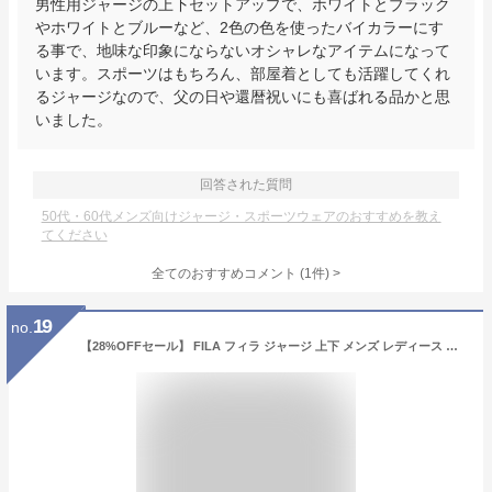
男性用ジャージの上下セットアップで、ホワイトとブラック
やホワイトとブルーなど、2色の色を使ったバイカラーにす
る事で、地味な印象にならないオシャレなアイテムになって
います。スポーツはもちろん、部屋着としても活躍してくれ
るジャージなので、父の日や還暦祝いにも喜ばれる品かと思
いました。
回答された質問
50代・60代メンズ向けジャージ・スポーツウェアのおすすめを教え
てください
全てのおすすめコメント
(
1
件)
>
19
no.
【28%OFFセール】 FILA フィラ ジャージ 上下 メンズ レディース セットアップ ストレッチ 伸縮性 速乾 ブランド ロゴ 刺繍 春 秋 冬 ゆったり 大きいサイズ 3L 4L 中学生 高校生 部活 2025fw karlas別注