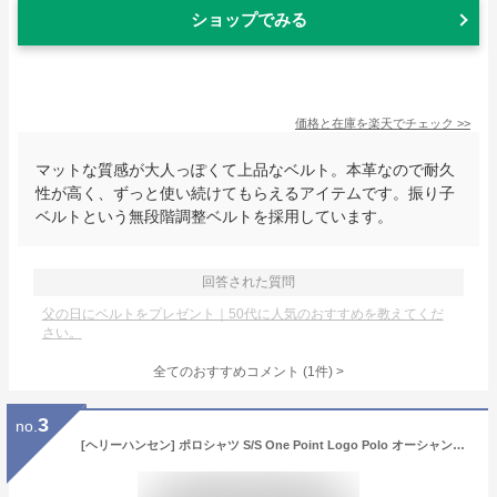
ショップでみる
価格と在庫を
楽天
でチェック
>>
マットな質感が大人っぽくて上品なベルト。本革なので耐久
性が高く、ずっと使い続けてもらえるアイテムです。振り子
ベルトという無段階調整ベルトを採用しています。
回答された質問
父の日にベルトをプレゼント｜50代に人気のおすすめを教えてくだ
さい。
全てのおすすめコメント
(
1
件)
>
3
no.
[ヘリーハンセン] ポロシャツ S/S One Point Logo Polo オーシャンネイビー M