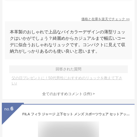
価格と在庫を
楽天
でチェック
>>
本革製のおしゃれで上品なバイカラーデザインの薄型リュッ
クはいかがでしょう？綺麗めからカジュアルまで幅広いコー
デに似合うおしゃれなリュックです。コンパクトに見えて収
納力がしっかりあるのも使い良いと思います。
回答された質問
父の日プレゼントに！50代男性におすすめのリュックを教えて下さ
い♪
全てのおすすめコメント
(
1
件)
>
6
no.
FILA フィラ ジャージ 上下セット メンズ スポーツウェア セットアップ トレーニングウェア スムースジャージ 春夏秋 ジョギング ランニング ジム ルームウェア