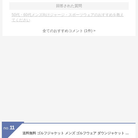
回答された質問
50代・60代メンズ向けジャージ・スポーツウェアのおすすめを教え
てください
全てのおすすめコメント
(
1
件)
>
11
no.
送料無料 ゴルフジャケット メンズ ゴルフウェア ダウンジャケット 暖か裏起毛ボアフリース アウター ブルゾン ストレッチ ジャージ スタンド パーカー ジップアップ スポーツウェア 秋冬 通販 新作 おしゃれ おすすめ 人気 秋 冬 服 MOSTSHOP