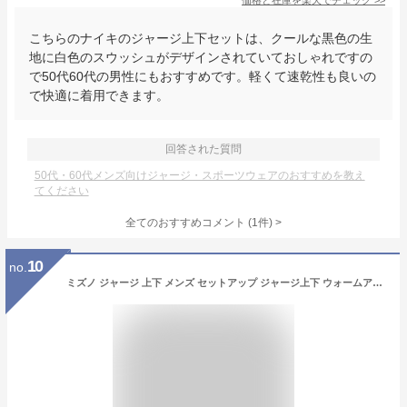
価格と在庫を
楽天
でチェック
>>
こちらのナイキのジャージ上下セットは、クールな黒色の生
地に白色のスウッシュがデザインされていておしゃれですの
で50代60代の男性にもおすすめです。軽くて速乾性も良いの
で快適に着用できます。
回答された質問
50代・60代メンズ向けジャージ・スポーツウェアのおすすめを教え
てください
全てのおすすめコメント
(
1
件)
>
10
no.
ミズノ ジャージ 上下 メンズ セットアップ ジャージ上下 ウォームアップシャツ パンツ フルジップ 吸汗 速乾 サッカー フットサル ブランド Mizuno P2MCB090 黒 紺 上下セット 大きいサイズ 有 スポーツウェア トレーニングウェア ドライ スポーツ おしゃれ