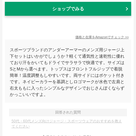
ショップでみる
価格と在庫を
Amazon
でチェック
>>
スポーツブランドのアンダーアーマーのメンズ用ジャージ上
下セットはいかがでしょうか？軽くて通気性と速乾性に優れ
ており汗をかいてもドライでサラサラで快適です。サイズは
SとMから選べます。トップスはフロントフルジップで着脱
簡単！温度調整もしやすいです。両サイドにはポケット付き
です。ネイビーカラーを基調としロゴマークが水色で左肩と
右太ももに入ったシンプルなデザインでおじさんぽくならず
かっこいいですよ。
回答された質問
50代・60代メンズ向けジャージ・スポーツウェアのおすすめを教え
てください