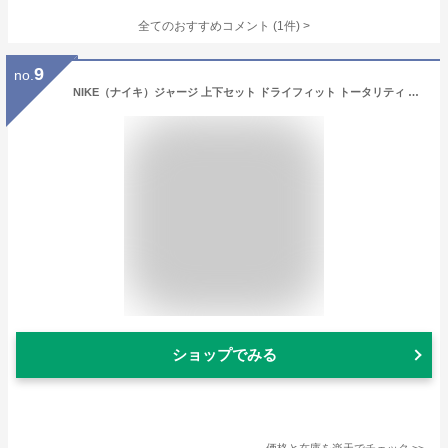
全てのおすすめコメント
(
1
件)
>
9
no.
NIKE（ナイキ）ジャージ 上下セット ドライフィット トータリティ ニット ジャケット パンツ（FV8963/FB7508）（スポーツウェア/シンプル/トレーニング/カジュアル/ランニング/フィットネス/上下組/セットアップ/吸汗速乾/ドライ/男性用/メンズ）
ショップでみる