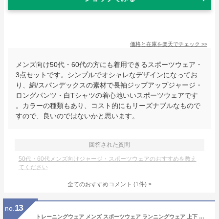
価格と在庫を
楽天
でチェック
>>
メンズ向け50代・60代の方にも着用できるスポーツウェア・
3点セットです。シンプルでオシャレなデザインになってお
り、綿/スパンデックスの素材で長袖ジップアップジャージ・
ロングパンツ・白Tシャツの着心地いいスポーツウェアです
。カラーの種類もあり、コスト的にもリーズナブルなもので
すので、良いのではないかと思います。
回答された質問
50代・60代メンズ向けジャージ・スポーツウェアのおすすめを教え
てください
全てのおすすめコメント
(
1
件)
>
13
no.
トレーニングウェア メンズ スポーツウェア ランニングウェア 上下 セット コンプレッションウェア ジムウェア ウォーキング ウェア 春 夏 秋 冬 五点セット パーカー 長袖 半袖トップス メッシュ 黒 おしゃれ