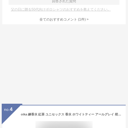
回答された質問
父の日に贈る50代向けポロシャツのおすすめを教えてください。
全てのおすすめコメント
(
1
件)
>
4
no.
oika 練香水 紅茶 ユニセックス 香水 ホワイトティー アールグレイ 柑橘系 ローズ 爽やか フローラル フルーティー 甘い レディース メンズ (ブラックティー)