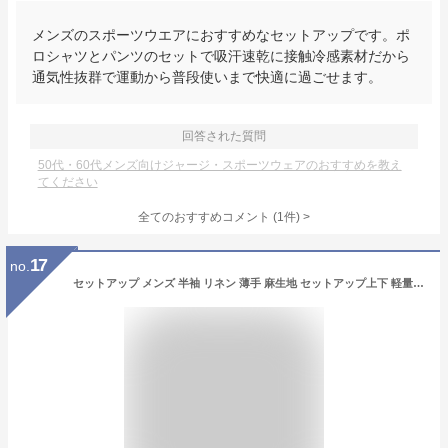
メンズのスポーツウエアにおすすめなセットアップです。ポ
ロシャツとパンツのセットで吸汗速乾に接触冷感素材だから
通気性抜群で運動から普段使いまで快適に過ごせます。
回答された質問
50代・60代メンズ向けジャージ・スポーツウェアのおすすめを教え
てください
全てのおすすめコメント
(
1
件)
>
17
no.
セットアップ メンズ 半袖 リネン 薄手 麻生地 セットアップ上下 軽量 スタンドカラー 半袖シャツ リネンパンツ ゆったり トレーニング カジュアル ランニングウェア スポーツウェア 通気性 お出かけ 春夏服 吸湿 涼しい トレーナー 誕生日 父の日 プレゼント 特典あり