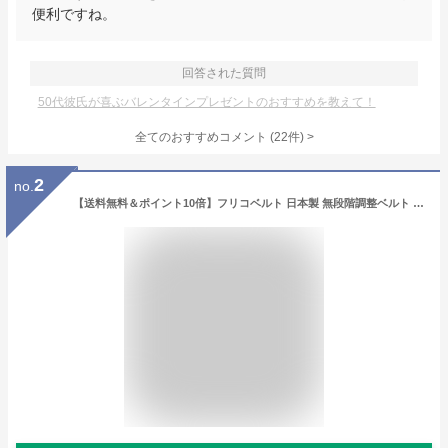
便利ですね。
回答された質問
50代彼氏が喜ぶバレンタインプレゼントのおすすめを教えて！
全てのおすすめコメント
(
22
件)
>
2
no.
【送料無料＆ポイント10倍】フリコベルト 日本製 無段階調整ベルト ベルト メンズ 父の日 本革 本革ベルト 革 レザー メンズ ふりこベルト 振り子ベルト イタリアンレザー スライドバックルベルト 30代 40代 50代 誕生日 ギフト プレゼント 【STK】【在庫一掃SALE】