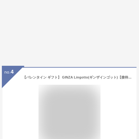
4
no.
【バレンタイン ギフト】 GINZA Lingotto(ギンザインゴット)【接待の手土産セレクション2021特選】バーチディダーマとチョコレートフィナンシェそれぞれに金箔と銀箔をあしらったゴージャスな逸品 秘書が選ぶ接待の手土産