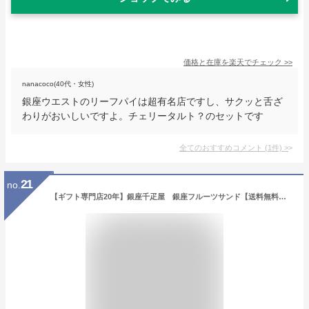
価格と在庫を
楽天
でチェック
>>
nanacoco(40代・女性)
銀座ウエストのリーフパイは超有名店ですし、サクッと舌ざ
わりがおいしいですよ。チェリータルト？のセットです
全てのおすすめコメント
(
1
件)
>
21
no.
【ギフト専門店20年】銀座千疋屋 銀座フルーツサンド【送料無料※600円相当】,スイーツ,ギフト,贈り物