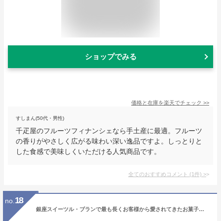
ショップでみる
価格と在庫を
楽天
でチェック
>>
すしまん(50代・男性)
千疋屋のフルーツフィナンシェなら手土産に最適。フルーツ
の香りがやさしく広がる味わい深い逸品ですよ。しっとりと
した食感で美味しくいただける人気商品です。
全てのおすすめコメント
(
1
件)
>
18
no.
銀座スイーツル・ブランで最も長くお客様から愛されてきたお菓子『フロランティー』16個入り【内祝い】