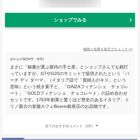
ショップでみる
価格と在庫を
楽天
でチェック
>>
みかんの花(50代・女性)
まさに「秘書が選ぶ接待の手土産」とショップさんでも銘打
っていますが、G7やG20のサミットで提供されたという「バ
ーチ ディ ダーマ」（イタリア語で「貴婦人のキス」という
意味）という焼き菓子と、「GINZAフィナンシェ チョコレ
ート」「GOLDフィナンシェ チョコレート」の詰め合わせ
セットです。1763年創業と驚くほど歴史のあるイタリア、ト
リノ最古の老舗カフェBicerin銀座店のお品物です。
全てのおすすめコメント（2件）