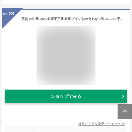
23
no.
早割 お中元 2026 銀座千疋屋 銀座プリン 詰め合わせ 8個 SK1232 千疋屋 プリン フルーツプリン スイーツ ギフト 洋菓子 フルーツ セット 瓶 冷凍 お菓子 お祝い 内祝い 御礼 快気内祝 誕生日 出産内祝い 結婚内祝い 送料無料 個包装 御中元
ショップでみる
価格と在庫を
楽天
でチェック
>>