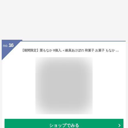
16
no.
【期間限定】栗もなか 8個入.＜銀座あけぼの 和菓子 お菓子 もなか 栗 小倉あん 白あん 詰合せ 手土産 ギフト プレゼント 詰め合わせ 個包装 お取り寄せ 自宅用 内祝い お祝い お返し お彼岸 お供え のし＞
ショップでみる