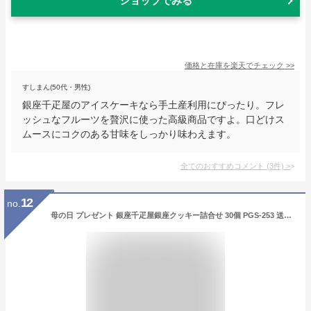
ショップでみる
価格と在庫を
楽天
でチェック
>>
すしまん(50代・男性)
銀座千疋屋のアイスケーキなら手土産利用にぴったり。フレ
ッシュなフルーツを贅沢に使った高級商品ですよ。口どけス
ムースにコクのある甘味をしっかり味わえます。
全てのおすすめコメント
(
3
件)
>
12
no.
母の日 プレゼント 銀座千疋屋銀座クッキー詰合せ 30個 PGS-253 送料無料 メーカー直送 内祝い 出産内祝い 結婚内祝い お返し お菓子 ギフト