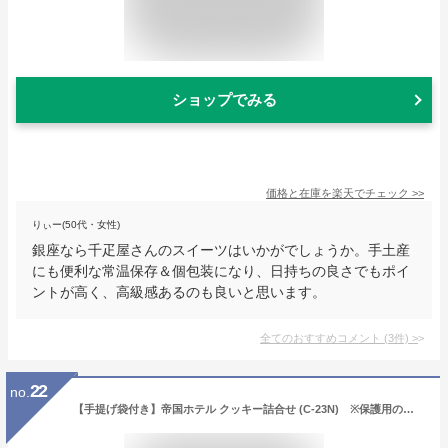
ショップでみる
価格と在庫を
楽天
でチェック
>>
りぃー(50代・女性)
銀座なら千疋屋さんのスイーツはいかがでしょうか。手土産
にも便利な常温保存＆個包装になり、日持ちの良さでもポイ
ントが高く、高級感あるのも良いと思います。
全てのおすすめコメント
(
3
件)
>
22
no.
【手提げ袋付き】帝国ホテル クッキー詰合せ (C-23N) ※保護用の白箱に入れてお届け