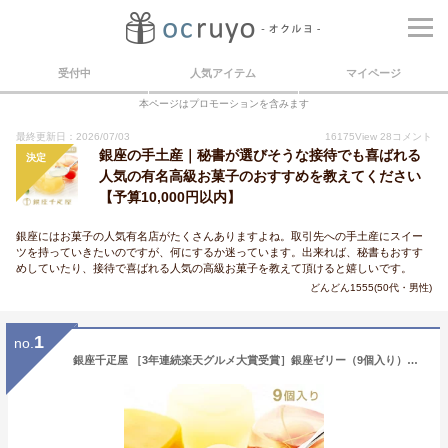
受付中
人気アイテム
マイページ
本ページはプロモーションを含みます
最終更新日：2026/07/03
16175
View
28
コメント
銀座の手土産｜秘書が選びそうな接待でも喜ばれる
決定
人気の有名高級お菓子のおすすめを教えてください
【予算10,000円以内】
銀座にはお菓子の人気有名店がたくさんありますよね。取引先への手土産にスイー
ツを持っていきたいのですが、何にするか迷っています。出来れば、秘書もおすす
めしていたり、接待で喜ばれる人気の高級お菓子を教えて頂けると嬉しいです。
どんどん1555(50代・男性)
1
no.
銀座千疋屋 ［3年連続楽天グルメ大賞受賞］銀座ゼリー（9個入り）［［送料無料］［ポイント2倍］～ お中元 御中元 父の日 母の日 ゼリー ギフト 詰め合わせ 贈り物 フルーツ スイーツ プレゼント お菓子 内祝い 誕生日 お祝い 御礼 快気内祝 千疋屋 ～