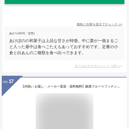
価格と在庫を
楽天
でチェック
>>
あかり(40代・女性)
あけぼのの和菓子は上品な甘さが特徴。中に栗が一個まるご
と入った最中は食べごたえもあっておすすめです。定番の小
倉と白あんの二種類を食べ比べできます。
全てのおすすめコメント
(
1
件)
>
17
no.
【内祝い お返し・メーカー直送・送料無料】銀座フルーツフィナンシェ 12個 PGS-167【代引き後払い対応不可品※沖縄・離島送料別】 スィーツ＜※【入園内祝 初節句 出産内祝い 食品 出産祝い 出産 ギフト 結婚内祝い 香典返し 結婚式引き出物 法事 快気祝い 千疋屋 】＞