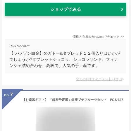
ショップでみる
価格と在庫を
Amazon
でチェック
>>
ひなひなみゅー
【ラ•メゾン白金】のガトー&タブレット１２個入りはいかが
でしょうか?タブレットショコラ、ショコラサンド、フィナ
ンシェ詰め合わせ。高級で、人気の手土産です。
全てのおすすめコメント
(
1
件)
>
7
no.
【お歳暮ギフト】 「銀座千疋屋」銀座プチフルーツタルト PGS-327