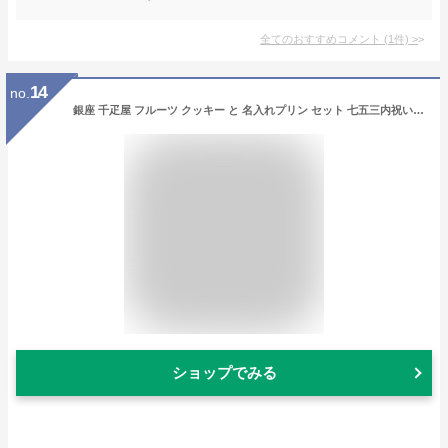
全てのおすすめコメント
(
1
件)
>
14
no.
銀座 千疋屋 フルーツ クッキー と 名入れプリン セット 七五三内祝い 七五三お返し k結婚内祝い 七五三 結婚 内祝い 入学祝い 1歳誕生日 初節句 結婚祝い お返し 七五三 写真付き 千疋屋ギフトセット スイーツギフト セットSweets gift (AD) [名入れB]軽 成人式 桃の節句
ショップでみる