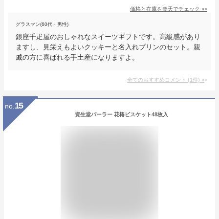
価格と在庫を
楽天
でチェック
>>
グラスマン(60代・男性)
銀座千疋屋のおしゃれなスイーツギフトです。高級感があり
ますし、見栄えもよいクッキーと名入れプリンのセット。親
戚の方に喜ばれる手土産になりますよ。
全てのおすすめコメント
(
1
件)
>
15
no.
資生堂パーラー 花椿ビスケット48枚入