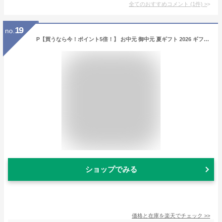
全てのおすすめコメント
(
1
件)
>
19
no.
P【買うなら今！ポイント5倍！】 お中元 御中元 夏ギフト 2026 ギフト プレゼント スイーツ お菓子 実用的 送料無料 誕生日プレゼント 御菓子 食べ物 銀座千疋屋 銀座フルーツクーヘンB 16個入り PGS-164 内祝い セール
ショップでみる
価格と在庫を
楽天
でチェック
>>