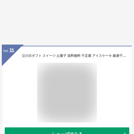
11
no.
父の日ギフト スイーツ お菓子 送料無料 千疋屋 アイスケーキ 銀座千疋屋 銀座フルーツタルトアイス 10個 PGS-154. メーカー直送 /内祝い お返し 内祝い 出産 結婚 お返し お取り寄せグルメ 高級