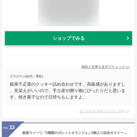
ショップでみる
価格と在庫を
楽天
でチェック
>>
グラスマン(60代・男性)
銀座千疋屋のクッキー詰め合わせです。高級感がありますし
、見栄えがいいので、手土産や贈り物にぴったりだと思いま
す。焼き菓子なので日持ちもしますよ。
全てのおすすめコメント
(
1
件)
>
13
no.
銀座スイーツ『2種類のガレットオランジェ』8個入り詰合せスイートチョコとホワイトチョコを食べ比べてみて下さい【内祝い】