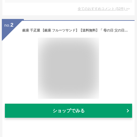
全てのおすすめコメント
(
52
件)
>
2
no.
銀座 千疋屋 【銀座 フルーツサンド】【送料無料】「 母の日 父の日お菓子 銀座千疋屋 スイーツ ギフト お祝い お礼 内祝い 焼き菓子 出産内祝い 結婚内祝い 快気内祝い 新築内祝い 香典返し お返し 手土産 お供え お引越し 詰め合わせ 人気 個包装 母の日 」
ショップでみる