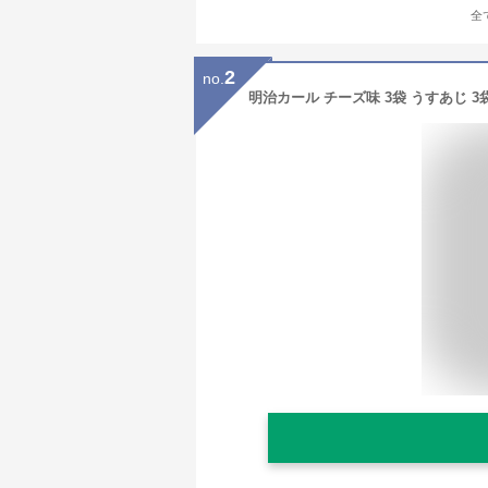
全
2
no.
明治カール チーズ味 3袋 うすあじ 3