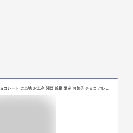
京都限定 宇治抹茶 ポッキー 13袋入 チョコレート ご当地 お土産 関西 近畿 限定 お菓子 チョコ バレンタインデー