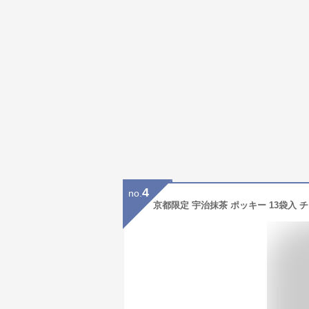
4
no.