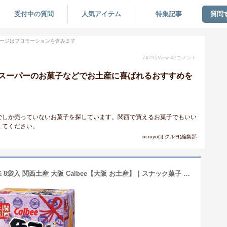
受付中の質問
人気アイテム
特集記事
質問
ージはプロモーションを含みます
74295
View
42
コメント
スーパーのお菓子などでお土産に喜ばれるおすすめを
でしか売っていないお菓子を探しています。関西で買えるお菓子でもいい
えてください。
ocruyo(オクルヨ)編集部
カルビー 堅あげポテト 串かつソース味 8袋入 関西土産 大阪 Calbee【大阪 お土産】｜スナック菓子 関西 食品 大阪土産 おみやげ お菓子 手土産 帰省土産 お取り寄せ 贈り物 ギフト お取り寄せグルメ