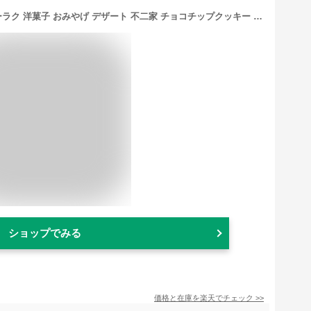
カントリーマアム 神戸プリン風味 トーラク 洋菓子 おみやげ デザート 不二家 チョコチップクッキー 神戸土産 帰省土産 販売店 賞味期限 美味しい 人気 ランキング スイーツ 常温 詰め合せ お取り寄せ プレゼント 個包装 関西限定 ご当地グルメ 通販 お菓子
ショップでみる
価格と在庫を
楽天
でチェック
>>