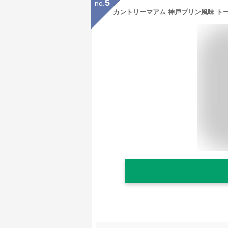
5
no.