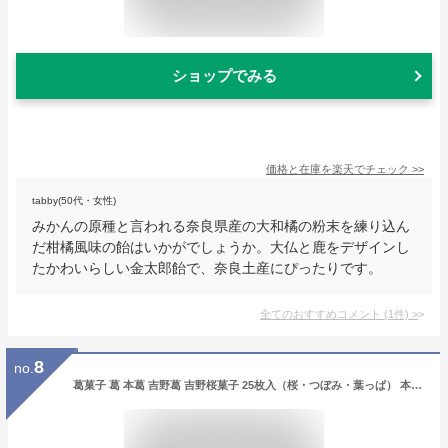
ショップでみる
価格と在庫を
楽天
でチェック
>>
tabby(50代・女性)
みかんの原種と言われる奈良県産の大和橘の粉末を練り込ん
だ柑橘風味の飴はいかがでしょうか。大仏と鹿をデザインし
たかわいらしい金太郎飴で、奈良土産にぴったりです。
全てのおすすめコメント
(
1
件)
>
8
no.
葛菓子 葛 本葛 吉野葛 吉野桜菓子 25枚入（桜・つぼみ・葉っぱ） 本家 舟形家 抹茶 国産 奈良 吉野 手土産 御供 日持ち 常温 お供え 人気 仏事 法事 粗供養ギフト母の日 ギフト 花以外 プレゼント お返し 母の日 父の日