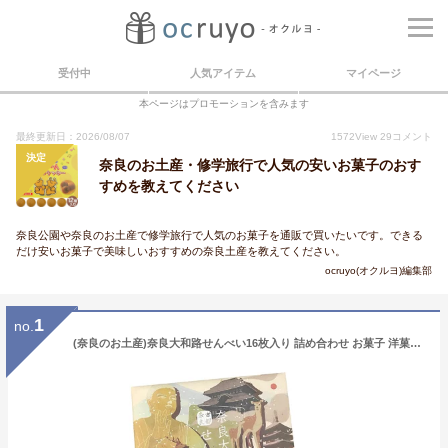
受付中
人気アイテム
マイページ
本ページはプロモーションを含みます
最終更新日：2026/08/07
1572
View
29
コメント
決定
奈良のお土産・修学旅行で人気の安いお菓子のおす
すめを教えてください
奈良公園や奈良のお土産で修学旅行で人気のお菓子を通販で買いたいです。できる
だけ安いお菓子で美味しいおすすめの奈良土産を教えてください。
ocruyo(オクルヨ)編集部
1
no.
(奈良のお土産)奈良大和路せんべい16枚入り 詰め合わせ お菓子 洋菓子 焼き菓子 ギフト プレゼント かわいい しか 修学旅行 奈良限定