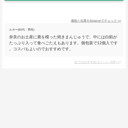
価格と在庫を
Amazon
でチェック
>>
ルガー(60代・男性)
奈良のお土産に鹿を模った焼きまんじゅうで、中には白餡が
たっぷり入って食べごたえもあります。個包装で12個入です
。コスパもよいのでおすすめです。
全てのおすすめコメント
(
1
件)
>