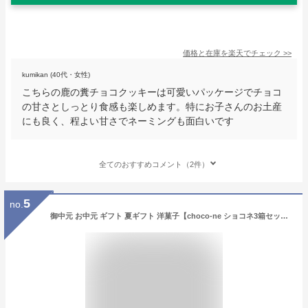
価格と在庫を
楽天
でチェック
>>
kumikan (40代・女性)
こちらの鹿の糞チョコクッキーは可愛いパッケージでチョコ
の甘さとしっとり食感も楽しめます。特にお子さんのお土産
にも良く、程よい甘さでネーミングも面白いです
全てのおすすめコメント（2件）
5
no.
御中元 お中元 ギフト 夏ギフト 洋菓子【choco-ne ショコネ3箱セットA いちご レモン 抹茶 リリオンテ】手土産 ラムネ チョコレート 送料無料 お取り寄せ お返し ユニーク ばらまき 個包装 詰合わせ 奈良 土産 ラムネ菓子 お配り用 箱入 御礼 挨拶 退職 転勤 お祝