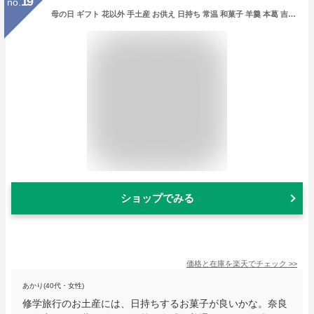
19
no.
母の日 ギフト 花以外 手土産 お供え 日持ち 常温 和菓子 羊羹 本葛 吉野葛 葛菓子 葛ようかん 葛羊羹 小倉 柿 抹茶 ゆず 桜 栗 練 10個入 本家 舟形家 送料無料 お取り寄せ お返し 内祝 初盆 詰合せ 人気 御供 奈良土産 お返し 母の日 父の日
ショップでみる
価格と在庫を
楽天
でチェック
>>
あかり(40代・女性)
修学旅行のお土産には、日持ちするお菓子が良いかな。奈良