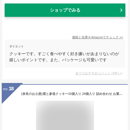
ショップでみる
価格と在庫を
Amazon
でチェック
>>
ダイエット
クッキーです。すごく食べやすく好き嫌いがあまりないのが
嬉しいポイントです。また、パッケージも可愛いです
全てのおすすめコメント
(
4
件)
>
18
no.
(奈良のお土産)鹿と参道クッキー15個入り 24個入り 詰め合わせ お菓子 洋菓子 焼き菓子 ギフト プレゼント かわいい しか 修学旅行 奈良限定