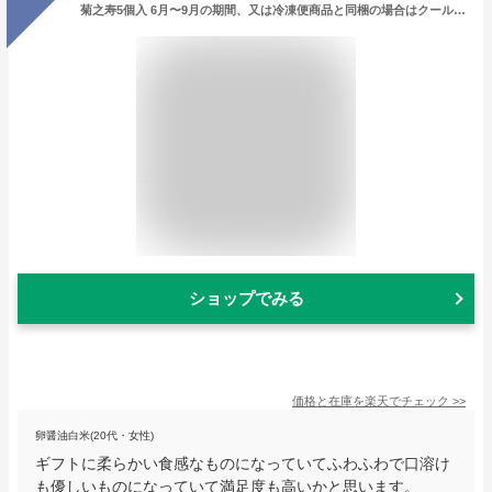
菊之寿5個入 6月〜9月の期間、又は冷凍便商品と同梱の場合はクール便代金220円かかります！【楽ギフ_包装】 【楽ギフ_のし宛書】(お菓子/和菓子/老舗/ギフト/お饅頭/本家菊屋/お返し/焼き菓子/和スイーツ/おかし/お土産/奈良/贈り物/おまんじゅう/御菓子/焼菓子)
ショップでみる
価格と在庫を
楽天
でチェック
>>
卵醤油白米(20代・女性)
ギフトに柔らかい食感なものになっていてふわふわで口溶け
も優しいものになっていて満足度も高いかと思います。