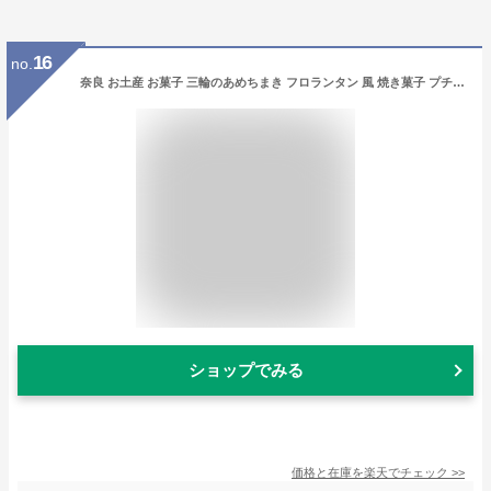
16
no.
奈良 お土産 お菓子 三輪のあめちまき フロランタン 風 焼き菓子 プチギフト 三輪素麺 酒粕 修学旅行 おみやげ
ショップでみる
価格と在庫を
楽天
でチェック
>>