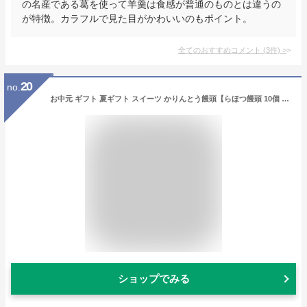
の名産である葛を使って羊羹は食感が普通のものとは違うの
が特徴。カラフルで見た目がかわいいのもポイント。
全てのおすすめコメント
(
3
件)
>
20
no.
お中元 ギフト 夏ギフト スイーツ かりんとう饅頭【らほつ饅頭 10個 詰め合わせ 各2個入り 奈良祥樂 】プレゼント 和菓子 奈良 手土産 お菓子 常温 日持ち 個包装 送料無料 お取り寄せ お返し お礼 黒糖 まんじゅう 内祝 お彼岸 お供え お祝い 人気 贈答品 贈り物
ショップでみる