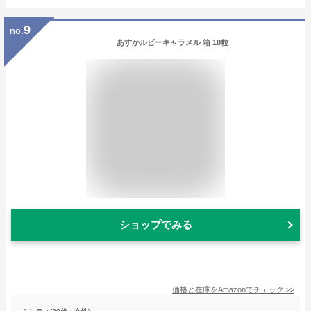
9
no.
あすかルビーキャラメル 箱 18粒
ショップでみる
価格と在庫を
Amazon
でチェック
>>