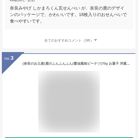
Kelly(50代・女性)
奈良みやげ しかまろくん瓦せんべい が、奈良の鹿のデザイ
ンのパッケージで、かわいいです。18枚入りのおせんべいで
食べやすいです。
全てのおすすめコメント（3件）
3
no.
(奈良のお土産)鹿のふんふんふん(醤油風味ピーナツ)70g お菓子 洋菓子 豆菓子 ギフト プレゼント かわいい しか 修学旅行 奈良限定