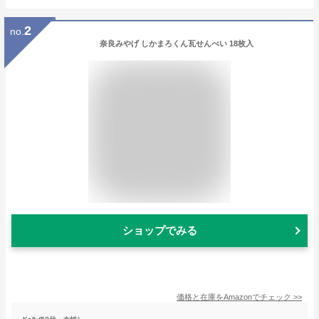
2
no.
奈良みやげ しかまろくん瓦せんべい 18枚入
ショップでみる
価格と在庫を
Amazon
でチェック
>>