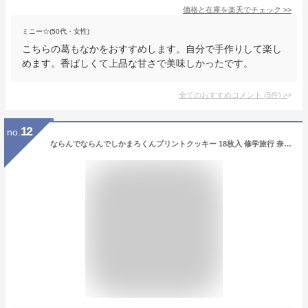
価格と在庫を
楽天
でチェック
>>
ミニー☆(50代・女性)
こちらの葛もなかをおすすめします。自分で手作りして楽し
めます。香ばしくて上品な甘さで美味しかったです。
全てのおすすめコメント
(
5
件)
>
12
no.
ならんでならんでしかまろくんプリントクッキー 18枚入 修学旅行 奈良土産 ならみやげ