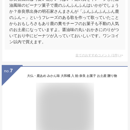
油風味のピーナツ菓子で鹿のふんふんふんはいかがでしょう
か？奈良県出身の明石家さんまさんが「ふんふんふんふん鹿
のふん～」というフレーズのある歌を作って歌っていたこと
からおもしろさもあり鹿の糞モチーフのお菓子も不動の人気
のお土産になっていますよ。醤油味の丸いおかきにのりがつ
いており中にピーナツが入っていておいしいです。ワンコイ
ン以内で買えます。
全てのおすすめコメント
(
1
件)
>
7
no.
大仏・鹿あめ みかん味 大和橘 入 飴 奈良 お菓子 お土産 贈り物