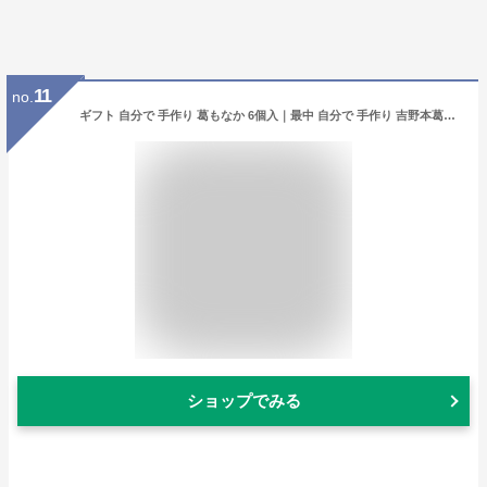
11
no.
ギフト 自分で 手作り 葛もなか 6個入｜最中 自分で 手作り 吉野本葛入りあん もなか 吉野葛 葛 本葛 和菓子 葛菓子｜帰省土産 お土産 土産 奈良 天極堂
ショップでみる