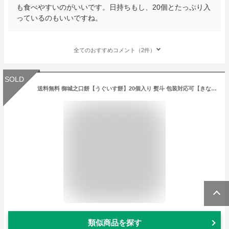
も食べやすいのがいいです。日持ちもし、20個とたっぷり入
っているのもいいですね。
全てのおすすめコメント（2件）
SOLD
送料無料 御城之口餅【うぐいす餅】20個入り 熨斗 包装対応可【きな粉餅 和菓子 奈良 お土産 お菓子 名物 つぶ 粒あん あんこ 餡子 鶯餅 銘菓 名物 老舗 おみやげ お返し お供え物 伝統菓子 きなこ もち 菓子 内祝い おもち 贈り物 本家菊屋 ギフト 手土産 お礼 御菓子】
類似商品を探す