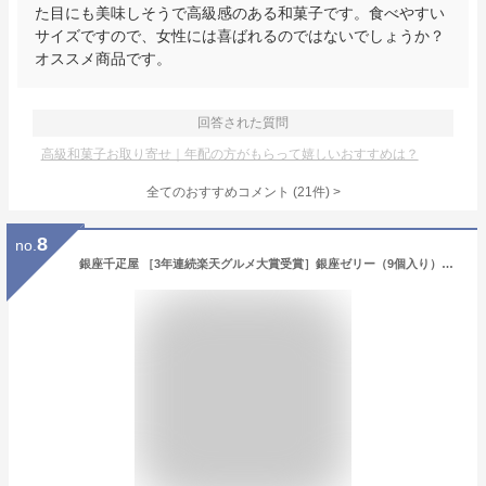
た目にも美味しそうで高級感のある和菓子です。食べやすい
サイズですので、女性には喜ばれるのではないでしょうか？
オススメ商品です。
回答された質問
高級和菓子お取り寄せ｜年配の方がもらって嬉しいおすすめは？
全てのおすすめコメント
(
21
件)
>
8
no.
銀座千疋屋 ［3年連続楽天グルメ大賞受賞］銀座ゼリー（9個入り）［［送料無料］［ポイント2倍］～ お中元 御中元 父の日 母の日 ゼリー ギフト 詰め合わせ 贈り物 フルーツ スイーツ プレゼント お菓子 内祝い 誕生日 お祝い 御礼 快気内祝 千疋屋 ～