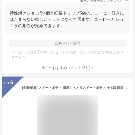
価格と在庫を
楽天
でチェック
>>
特性焼きショコラ4個と紅椿ドリップ5袋の、コーヒー好きに
はたまらない嬉しいセットになって居ます。コーヒーとショ
コラの相性が実感できます。
回答された質問
コーヒーとお菓子のギフトセットで高級・おしゃれなおすすめはあり
ますか？
全てのおすすめコメント
(
6
件)
>
6
no.
[創味菓庵] スイートポテト 濃厚しっとりスイートポテト 小 6個 国産 [包装紙済] 全国送料なし