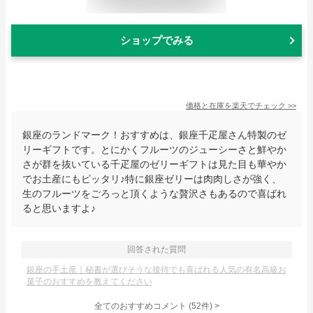
ショップでみる
価格と在庫を
楽天
でチェック
>>
銀座のランドマーク！おすすめは、銀座千疋屋さん特製のゼ
リーギフトです。とにかくフルーツのジューシーさと鮮やか
さが群を抜いている千疋屋のゼリーギフトは見た目も華やか
でお土産にもピッタリ♪特に銀座ゼリーは肉肉しさが強く、
生のフルーツをごろっと頂くような贅沢さもあるので喜ばれ
ると思いますよ♪
回答された質問
銀座の手土産｜秘書が選びそうな接待でも喜ばれる人気の有名高級お
菓子のおすすめを教えてください
全てのおすすめコメント
(
52
件)
>