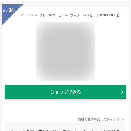
14
no.
Cafe Etoile ドトールコーヒー&バウムクーヘンセット B2080085 |お中元 御中元 バームクーヘン クッキー スイーツ 洋菓子 お菓子 詰め合わせ ドリップ コーヒー 紅茶 珈琲 プレゼント 3000円以下 お返し 香典返し お見舞い返し 内祝い ギフト コーヒー 退職祝い
ショップでみる
価格と在庫を
楽天
でチェック
>>