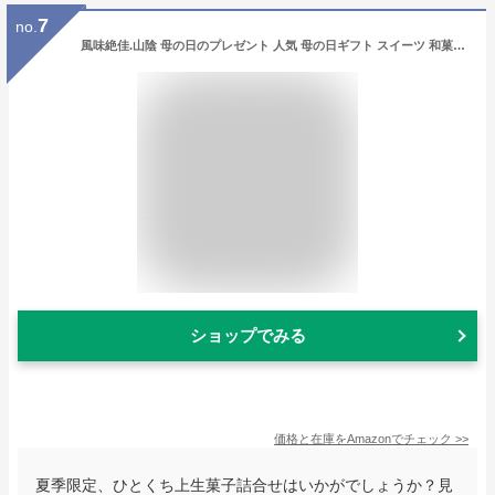
7
no.
風味絶佳.山陰 母の日のプレゼント 人気 母の日ギフト スイーツ 和菓子 四季の十二撰 ひとくち上生菓子詰合せ（風呂敷包み） 春季限定 お菓子 高級 食べ物 50代 60代 70代 80代
ショップでみる
価格と在庫を
Amazon
でチェック
>>
夏季限定、ひとくち上生菓子詰合せはいかがでしょうか？見