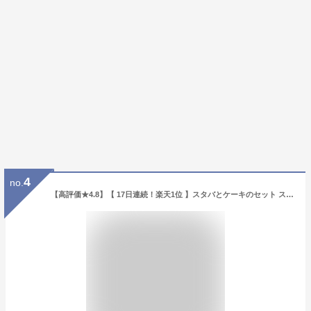
4
no.
【高評価★4.8】【 17日連続！楽天1位 】スタバとケーキのセット スタバ ギフト スターバックス パウンドケーキ セット オリガミ コーヒー 珈琲【送料無料】内祝い 出産内祝い 出産祝い 結婚祝い 香典返し 個包装 お菓子 プチギフト チョコ 2026 お中元