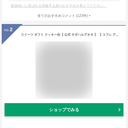
新築祝いに喜ばれる高級手土産のおすすめを教えてください。
全てのおすすめコメント
(
123
件)
>
2
no.
スイーツ ギフト クッキー缶【 公式 サダハルアオキ 】 【 コフレ アソーティモン ドゥ ビスキュイ モワイヤン 】クッキー サブレ 缶入り 人気 高級 おしゃれ かわいい パリ 焼き菓子 洋菓子 お菓子 プレゼント プチギフト 詰め合わせ お礼 誕生日 内祝い(モワイヤン) お中元
ショップでみる