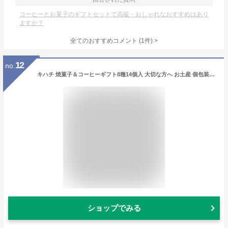
コーヒーとお菓子のギフトセットで高級・おしゃれなおすすめはあり
ますか？
全てのおすすめコメント
(
1
件)
>
12
no.
キハチ 焼菓子＆コーヒーギフト8種14個入 大切な方へ お土産 個包装 プレゼント お祝い お菓子 お返し 内祝い バームクーヘン フィナンシェ マドレーヌ パウンドケーキ クッキー コーヒー 詰め合わせ 贈り物 ギフト 御挨拶 結婚祝い 引っ越し祝い 入学祝い 卒業祝い
ショップでみる