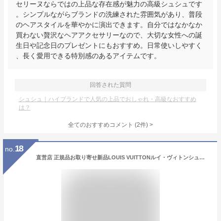
セリーヌならではの上品な存在感が魅力の高級シュシュです
。シンプルながらブランドの洗練された雰囲気があり、普段
のヘアスタイルを華やかに演出できます。自分ではなかなか
買わない贅沢なヘアアクセサリーなので、大切な女性への誕
生日や記念日のプレゼントにもおすすめ。日常使いしやすく
、長く愛用できる特別感のあるアイテムです。
回答された質問
シュシュ｜ハイブランドで人気の上品でおしゃれ・高級なおすすめ
は？
全てのおすすめコメント
(
2
件)
>
18
no.
直営店 正規品お取り寄せ新品LOUIS VUITTONルイ・ヴィトンシュシュ セット・LVサファリ