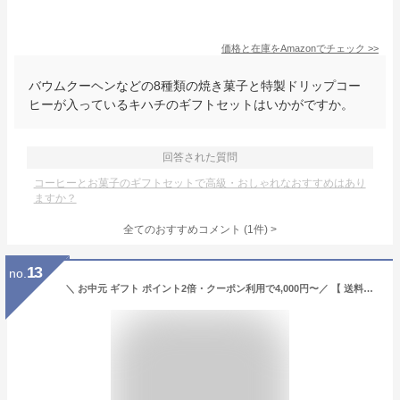
価格と在庫を
Amazon
でチェック
>>
バウムクーヘンなどの8種類の焼き菓子と特製ドリップコー
ヒーが入っているキハチのギフトセットはいかがですか。
回答された質問
コーヒーとお菓子のギフトセットで高級・おしゃれなおすすめはあり
ますか？
全てのおすすめコメント
(
1
件)
>
13
no.
＼ お中元 ギフト ポイント2倍・クーポン利用で4,000円〜／ 【 送料無料 】焼き菓子 と アイスコーヒー ・ カフェオレ ベース 選べる ギフト コーヒー お菓子 スイーツ プレゼント 高級 贈り物 コーヒー お中元ギフト 御中元 2026