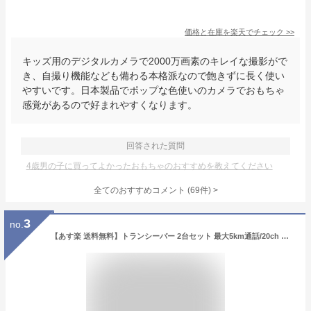
価格と在庫を
楽天
でチェック
>>
キッズ用のデジタルカメラで2000万画素のキレイな撮影がで
き、自撮り機能なども備わる本格派なので飽きずに長く使い
やすいです。日本製品でポップな色使いのカメラでおもちゃ
感覚があるので好まれやすくなります。
回答された質問
4歳男の子に買ってよかったおもちゃのおすすめを教えてください
全てのおすすめコメント
(
69
件)
>
3
no.
【あす楽 送料無料】トランシーバー 2台セット 最大5km通話/20ch アウトドア お年玉 ハンディトランシーバー プレゼント 玩具 おもちゃ 小学生 男の子 女の子 3歳 4歳 5歳 クリスマス クリスマスプレゼント