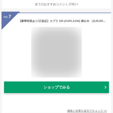
全てのおすすめコメント
(
7
件)
>
7
no.
【豪華特典あり/正規品】カプラ 100 (KAPLA100) 積み木 （白木100枚） 遊び方ガイドブック付き 【積み木/積木/知育玩具/ブロック遊び/木の板】
ショップでみる
価格と在庫を
楽天
でチェック
>>