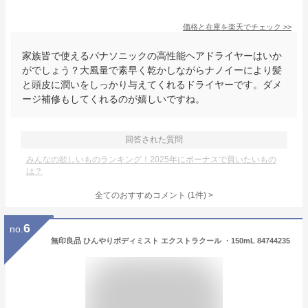
価格と在庫を
楽天
でチェック
>>
家族皆で使えるパナソニックの高性能ヘアドライヤーはいか
がでしょう？大風量で素早く乾かしながらナノイーにより髪
と頭皮に潤いをしっかり与えてくれるドライヤーです。ダメ
ージ補修もしてくれるのが嬉しいですね。
回答された質問
みんなの欲しいものランキング！2025年にボーナスで買いたいもの
は？
全てのおすすめコメント
(
1
件)
>
6
no.
無印良品 ひんやりボディミスト エクストラクール ・150mL 84744235