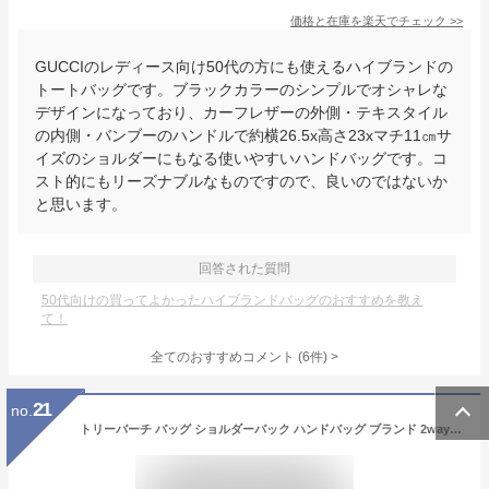
価格と在庫を
楽天
でチェック
>>
GUCCIのレディース向け50代の方にも使えるハイブランドの
トートバッグです。ブラックカラーのシンプルでオシャレな
デザインになっており、カーフレザーの外側・テキスタイル
の内側・バンブーのハンドルで約横26.5x高さ23xマチ11㎝サ
イズのショルダーにもなる使いやすいハンドバッグです。コ
スト的にもリーズナブルなものですので、良いのではないか
と思います。
回答された質問
50代向けの買ってよかったハイブランドバッグのおすすめを教え
て！
全てのおすすめコメント
(
6
件)
>
21
no.
トリーバーチ バッグ ショルダーバック ハンドバッグ ブランド 2way レディース ミニバッグ 黒 Tory Burch