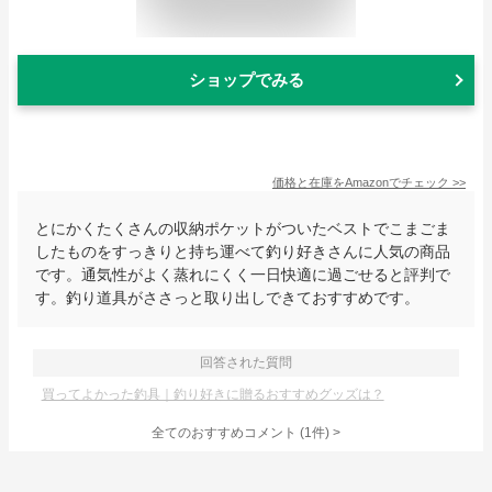
ショップでみる
価格と在庫を
Amazon
でチェック
>>
とにかくたくさんの収納ポケットがついたベストでこまごま
したものをすっきりと持ち運べて釣り好きさんに人気の商品
です。通気性がよく蒸れにくく一日快適に過ごせると評判で
す。釣り道具がささっと取り出しできておすすめです。
回答された質問
買ってよかった釣具｜釣り好きに贈るおすすめグッズは？
全てのおすすめコメント
(
1
件)
>