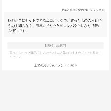
価格と在庫を
Amazon
でチェック
>>
レジかごにセットできるエコバックで、買ったものの入れ替
えの手間もなく、簡単に折りたためコンパクトになり携帯に
も便利です。
回答された質問
買ってよかった日用品｜プレゼントに人気のおすすめギフトを教えて
ください
全てのおすすめコメント
(
5
件)
>