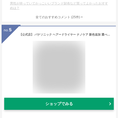
男性が持っていてかっこいいブランド財布など買ってよかったおすす
めは？
全てのおすすめコメント
(
25
件)
>
5
no.
【公式店】 パナソニック ヘアードライヤー ナノケア 新色追加 選べる2色 EH-NC50 無料ギフトラッピング nanocare ULTIMATE ナノイー イオン 速乾 温冷リズム 毛先集中ケア スカルプ スキン 髪質 送料無料 クリスマス
ショップでみる