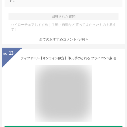
回答された質問
ハイローチェアおすすめ｜手動・自動など買ってよかったものを教え
て！
全てのおすすめコメント
(
3
件)
>
13
no.
ティファール【オンライン限定】 取っ手のとれる フライパン 5点 セット ガス火対応 「インジニオ・ネオ フレーズグレー ベーシック セット5」 こびりつきにくい グレー L16190 ブラック