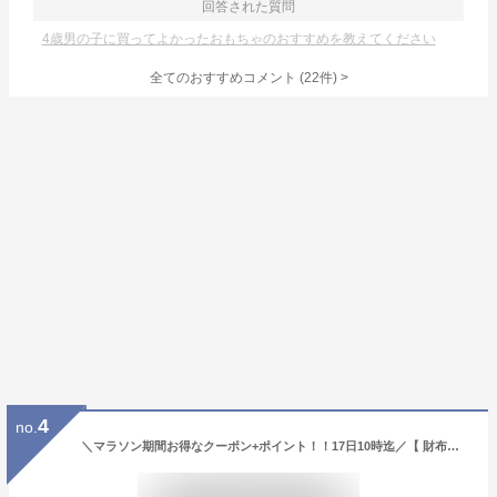
回答された質問
4歳男の子に買ってよかったおもちゃのおすすめを教えてください
全てのおすすめコメント
(
22
件)
>
4
no.
＼マラソン期間お得なクーポン+ポイント！！17日10時迄／【 財布を開かず小銭が出せる】《ランキング1位受賞！》スリム ブライドルレザー 二つ折り財布 メンズ 本革 GRACIA グラシア 大容量 BOX型小銭入れ 二つ折り 財布 プレゼント 人気 新生活 革 サイフ ギフト 送料無料