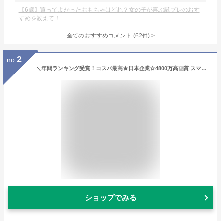
【6歳】買ってよかったおもちゃはどれ？女の子が喜ぶ誕プレのおす
すめを教えて！
全てのおすすめコメント
(
62
件)
>
2
no.
＼年間ランキング受賞！コスパ最高★日本企業☆4800万高画質 スマホ転送／ 子供用 カメラ デジタルカメラ 1080p録画 32GB キッズカメラ トイカメラ おもちゃ 男の子 女の子 プレゼント 2歳 3歳 4歳 5歳 キッズ 知育玩具 子供 誕生日プレゼント クリスマス プレゼント ギフト
ショップでみる