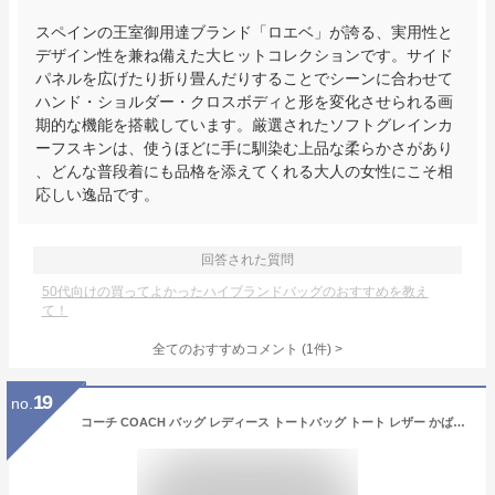
スペインの王室御用達ブランド「ロエベ」が誇る、実用性と
デザイン性を兼ね備えた大ヒットコレクションです。サイド
パネルを広げたり折り畳んだりすることでシーンに合わせて
ハンド・ショルダー・クロスボディと形を変化させられる画
期的な機能を搭載しています。厳選されたソフトグレインカ
ーフスキンは、使うほどに手に馴染む上品な柔らかさがあり
、どんな普段着にも品格を添えてくれる大人の女性にこそ相
応しい逸品です。
回答された質問
50代向けの買ってよかったハイブランドバッグのおすすめを教え
て！
全てのおすすめコメント
(
1
件)
>
19
no.
コーチ COACH バッグ レディース トートバッグ トート レザー かばん 鞄 【送料無料】 ブランド コーチ正規品販売店 直営アウトレット店より直輸入