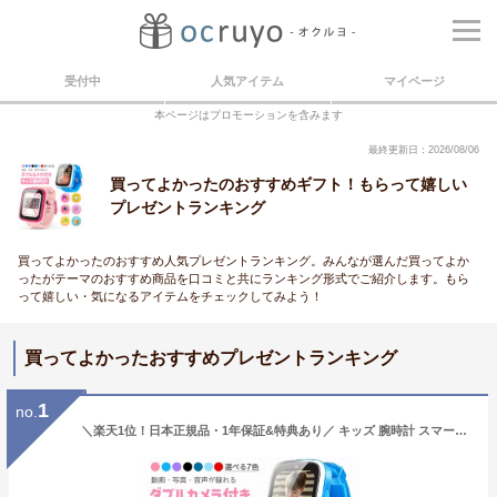
受付中
人気アイテム
マイページ
本ページはプロモーションを含みます
最終更新日：2026/08/06
買ってよかったのおすすめギフト！もらって嬉しい
プレゼントランキング
買ってよかったのおすすめ人気プレゼントランキング。みんなが選んだ買ってよか
ったがテーマのおすすめ商品を口コミと共にランキング形式でご紹介します。もら
って嬉しい・気になるアイテムをチェックしてみよう！
買ってよかったおすすめプレゼントランキング
1
no.
＼楽天1位！日本正規品・1年保証&特典あり／ キッズ 腕時計 スマートウォッチ 子供 腕時計 32GB 35万画素 カメラ 大画面 録画録音 ゲーム 音楽 アラーム 歩数計 知育玩具 4歳 5歳 6歳 7歳 8歳 9歳 10歳 男の子 女の子 おもちゃ 小学生 子供 誕生日 クリスマスプレゼント 人気