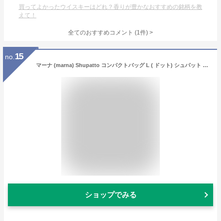
買ってよかったウイスキーはどれ？香りが豊かなおすすめの銘柄を教
えて！
全てのおすすめコメント
(
1
件)
>
15
no.
マーナ (marna) Shupatto コンパクトバッグ L ( ドット) シュパット 一気にたためる エコバッグ 折りたたみ ( 大容量 / 丈夫 ) S419C
ショップでみる