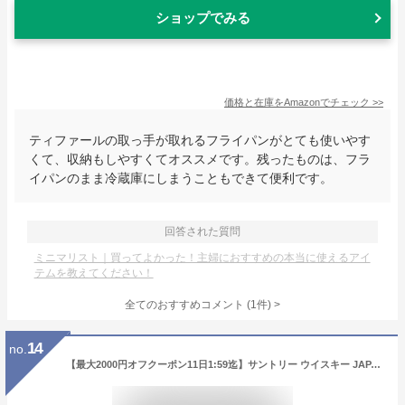
ショップでみる
価格と在庫を
Amazon
でチェック
>>
ティファールの取っ手が取れるフライパンがとても使いやす
くて、収納もしやすくてオススメです。残ったものは、フラ
イパンのまま冷蔵庫にしまうこともできて便利です。
回答された質問
ミニマリスト｜買ってよかった！主婦におすすめの本当に使えるアイ
テムを教えてください！
全てのおすすめコメント
(
1
件)
>
14
no.
【最大2000円オフクーポン11日1:59迄】サントリー ウイスキー JAPANESE HARMONY 響 43度 700ml (ギフト対応可能)