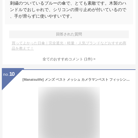
刺繍のついているブルーの傘で、とても素敵です。木製のハ
ンドルでおしゃれで、シリコンの滑り止めが付いているので
、手が滑らずに使いやすいです。
回答された質問
買ってよかった日傘｜完全遮光・軽量・人気ブランドなどおすすめ商
品を教えて！
全てのおすすめコメント
(
1
件)
>
10
no.
[Manatsulife] メンズ ベスト メッシュ カメラマンベスト フィッシング 作業用 多ポケット 多機能 通気 アウトドア 登山 7868 (L, ブラック)