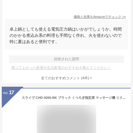
価格と在庫を
Amazon
でチェック
>>
卓上鍋としても使える電気圧力鍋はいかがでしょうか。時間
のかかる煮込み系の料理も手間なく作れ、火を使わないので
特に夏はあると便利です。
回答された質問
買ってよかった家電や生活家電のおすすめを教えてください！
全てのおすすめコメント
(
4
件)
>
17
no.
スライヴ CHD-9200-BK ブラック くつろぎ指定席 マッサージ機 リクライニング コンパクト マッサージ器 疲労 筋肉疲労 首 腰 腕 脚 土踏まず マッサージチェア【代引き不可】