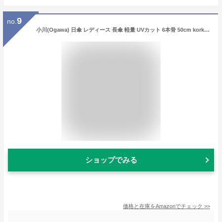
9
no.
小川(Ogawa) 日傘 レディース 長傘 軽量 UVカット 6本骨 50cm korko コルコ ウルリクスダール城の庭園 ショートスライド 晴雨兼用 刺繍 手開き 安全カバー付き はっ水 木の手元 シリコンの滑り止め付 81234
ショップでみる
価格と在庫を
Amazon
でチェック
>>