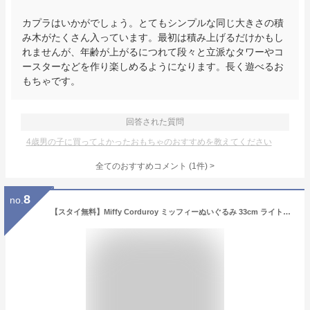
カプラはいかがでしょう。とてもシンプルな同じ大きさの積
み木がたくさん入っています。最初は積み上げるだけかもし
れませんが、年齢が上がるにつれて段々と立派なタワーやコ
ースターなどを作り楽しめるようになります。長く遊べるお
もちゃです。
回答された質問
4歳男の子に買ってよかったおもちゃのおすすめを教えてください
全てのおすすめコメント
(
1
件)
>
8
no.
【スタイ無料】Miffy Corduroy ミッフィーぬいぐるみ 33cm ライトストーン（オリジナル 出産祝い 誕生日 ハーフバースデー メモリアル クリスマス ベビーギフト プレゼント 贈り物 人気 かわいい スタイ 特典 無料プレゼント 0歳 1歳 2歳 3歳）