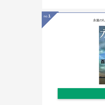
1
no.
永遠の0