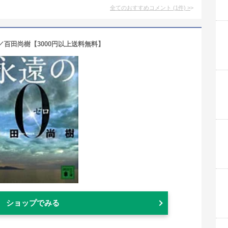
全てのおすすめコメント
(
1
件)
>
／百田尚樹【3000円以上送料無料】
ショップでみる