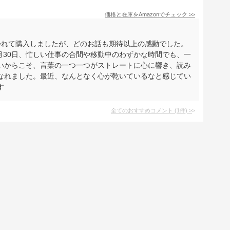
価格と在庫を
Amazon
でチェック
>>
かれて購入しましたが、どのお話も期待以上の感動でした。
4月30日、忙しい仕事の合間や移動中のわずかな時間でも、一
いからこそ、言葉の一つ一つがストレートに心に響き、読み
なれました。最近、なんとなく心が乾いているなと感じてい
す
全てのおすすめコメント
(
1
件)
>