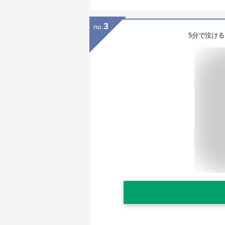
3
no.
5分で泣ける