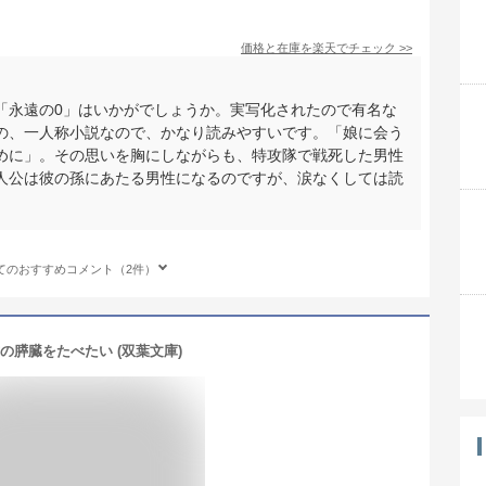
価格と在庫を
楽天
でチェック
>>
「永遠の0」はいかがでしょうか。実写化されたので有名な
の、一人称小説なので、かなり読みやすいです。「娘に会う
めに」。その思いを胸にしながらも、特攻隊で戦死した男性
人公は彼の孫にあたる男性になるのですが、涙なくしては読
てのおすすめコメント（2件）
の膵臓をたべたい (双葉文庫)