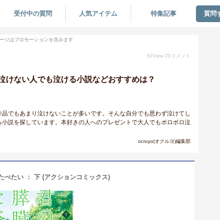
受付中の質問
人気アイテム
特集記事
質問
ージはプロモーションを含みます
62
View
20
コメント
泣けない人でも泣ける小説などおすすめは？
作品でもあまり泣けないことが多いです。そんな自分でも思わず泣けてし
る小説を探しています。本好きの人へのプレゼントで大人でもボロボロ泣
ocruyo(オクルヨ)編集部
べたい ： 下 (アクションコミックス)