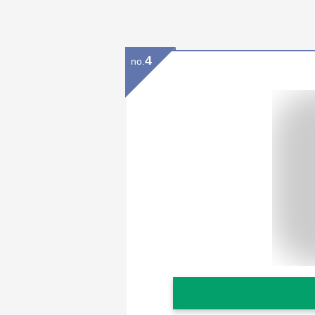
4
no.