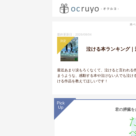
本ペ
最終更新日：2026/08/04
決定
泣ける本ランキング｜
最近あまり涙もろくなくて、泣けると言われる
まうような、感動する本や泣けない人でも泣け
ける作品を教えてほしいです！
Pick
Up
君の膵臓をた