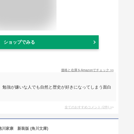
ショップでみる
価格と在庫を
Amazon
でチェック
>>
。勉強が嫌いな人でも自然と歴史が好きになってしまう面白
全てのおすすめコメント
(
2
件)
>
徳川家康 新装版 (角川文庫)