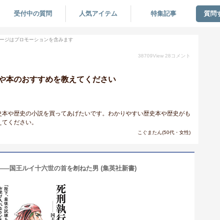
受付中の質問
人気アイテム
特集記事
質問
ージはプロモーションを含みます
38709
View
28
コメント
や本のおすすめを教えてください
史本や歴史の小説を買ってあげたいです。わかりやすい歴史本や歴史がも
えてください。
こぐまたん(50代・女性)
―国王ルイ十六世の首を刎ねた男 (集英社新書)