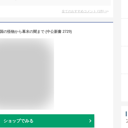
全てのおすすめコメント
(
1
件)
>
国の怪物から幕末の闇まで (中公新書 2729)
ショップでみる