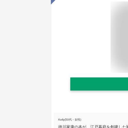
Kelly(50代・女性)
徳川家康の本が、江戸幕府を創建した