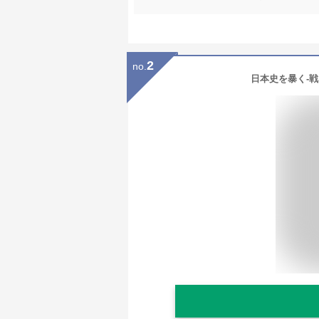
2
no.
日本史を暴く-戦