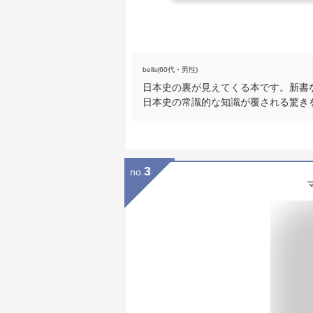
bells(60代・男性)
日本史の裏が見えてくる本です。新書
日本史の常識的な知識が覆される驚き
3
no.