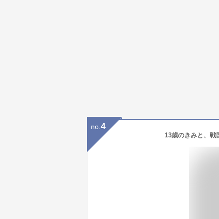
4
no.
13歳のきみと、戦