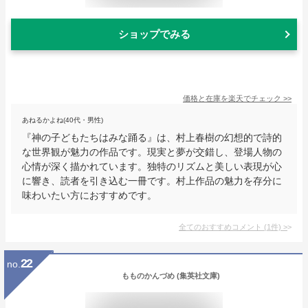
ショップでみる
価格と在庫を
楽天
でチェック
>>
あねるかよね(40代・男性)
『神の子どもたちはみな踊る』は、村上春樹の幻想的で詩的
な世界観が魅力の作品です。現実と夢が交錯し、登場人物の
心情が深く描かれています。独特のリズムと美しい表現が心
に響き、読者を引き込む一冊です。村上作品の魅力を存分に
味わいたい方におすすめです。
全てのおすすめコメント
(
1
件)
>
22
no.
もものかんづめ (集英社文庫)