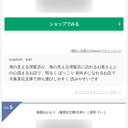
ショップでみる
価格と在庫を
Amazon
でチェック
>>
Kelly(50代・女性)
海の見える理髪店が、海の見える理髪店に訪れるお客さんと
の心温まるお話で、明るく ほっこり 前向きになれるお話で
す集英社文庫で持ち運びしやすく 読みやすいです
全てのおすすめコメント
(
1
件)
>
5
no.
旅屋おかえり （集英社文庫(日本)） [ 原田 マハ ]