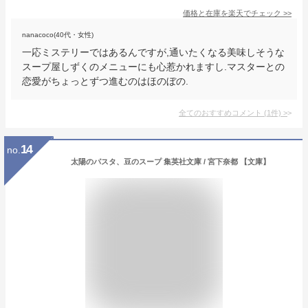
価格と在庫を
楽天
でチェック
>>
nanacoco(40代・女性)
一応ミステリーではあるんですが,通いたくなる美味しそうな
スープ屋しずくのメニューにも心惹かれますし.マスターとの
恋愛がちょっとずつ進むのはほのぼの.
全てのおすすめコメント
(
1
件)
>
14
no.
太陽のパスタ、豆のスープ 集英社文庫 / 宮下奈都 【文庫】