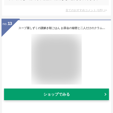
全てのおすすめコメント
(
1
件)
>
13
no.
スープ屋しずくの謎解き朝ごはん お茶会の秘密と二人だけのクラムチャウダー （宝島社文庫） [ 友井 羊 ]
ショップでみる