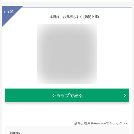
2
no.
本日は、お日柄もよく (徳間文庫)
ショップでみる
価格と在庫を
Amazon
でチェック
>>
Turckey