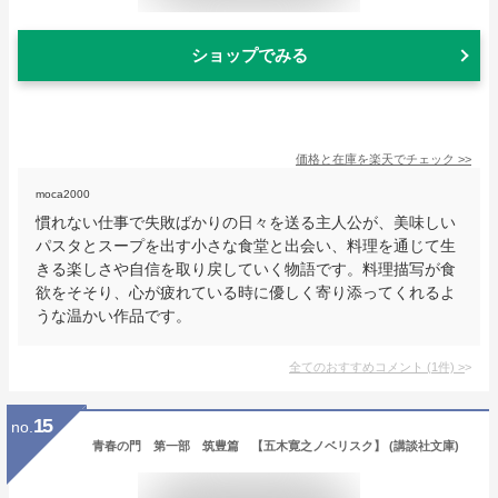
ショップでみる
価格と在庫を
楽天
でチェック
>>
moca2000
慣れない仕事で失敗ばかりの日々を送る主人公が、美味しい
パスタとスープを出す小さな食堂と出会い、料理を通じて生
きる楽しさや自信を取り戻していく物語です。料理描写が食
欲をそそり、心が疲れている時に優しく寄り添ってくれるよ
うな温かい作品です。
全てのおすすめコメント
(
1
件)
>
15
no.
青春の門 第一部 筑豊篇 【五木寛之ノベリスク】 (講談社文庫)