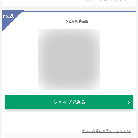
20
no.
つるかめ助産院
ショップでみる
価格と在庫を
楽天
でチェック
>>