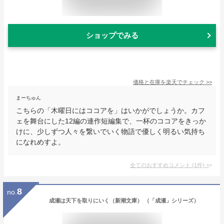
ショップでみる
価格と在庫を
楽天
でチェック
>>
まーちゅん
こちらの「木曜日にはココアを」はいかがでしょうか。カフ
ェを舞台にした12編の連作短編集で、一杯のココアをきっか
けに、少しずつ人々を繋いでいく物語で優しく明るい気持ち
になれめすよ。
全てのおすすめコメント
(
1
件)
>
8
no.
成瀬は天下を取りにいく（新潮文庫） （「成瀬」シリーズ）