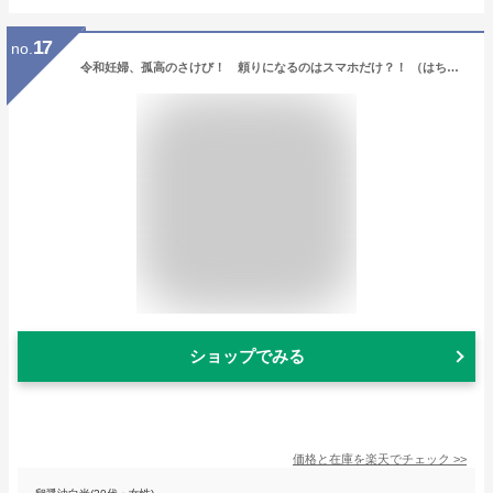
17
no.
令和妊婦、孤高のさけび！ 頼りになるのはスマホだけ？！ （はちみつコミックエッセイ） [ 真船佳奈 ]
ショップでみる
価格と在庫を
楽天
でチェック
>>