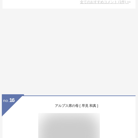
全てのおすすめコメント
(
1
件)
>
16
no.
アルプス席の母 [ 早見 和真 ]