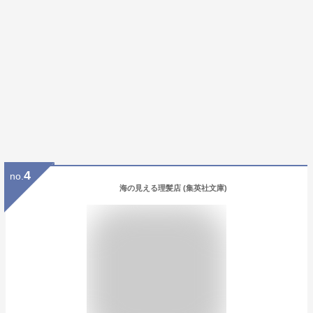
4
no.
海の見える理髪店 (集英社文庫)