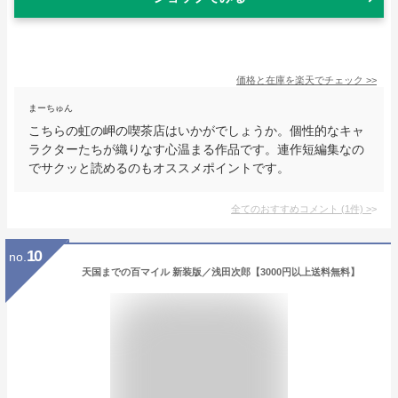
価格と在庫を
楽天
でチェック
>>
まーちゅん
こちらの虹の岬の喫茶店はいかがでしょうか。個性的なキャ
ラクターたちが織りなす心温まる作品です。連作短編集なの
でサクッと読めるのもオススメポイントです。
全てのおすすめコメント
(
1
件)
>
10
no.
天国までの百マイル 新装版／浅田次郎【3000円以上送料無料】