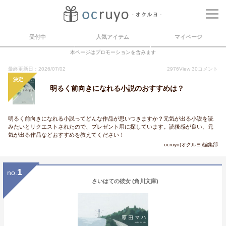
受付中
人気アイテム
マイページ
本ページはプロモーションを含みます
最終更新日：2026/07/02
2976
View
30
コメント
決定
明るく前向きになれる小説のおすすめは？
明るく前向きになれる小説ってどんな作品が思いつきますか？元気が出る小説を読
みたいとリクエストされたので、プレゼント用に探しています。読後感が良い、元
気が出る作品などおすすめを教えてください！
ocruyo(オクルヨ)編集部
1
no.
さいはての彼女 (角川文庫)