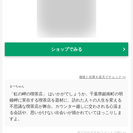
ショップでみる
価格と在庫を
楽天
でチェック
>>
まーちゅん
「虹の岬の喫茶店」 はいかがでしょうか。千葉県鋸南町の明
鐘岬に実在する喫茶店を題材に、訪れた人々の人生を変える
不思議な喫茶店が舞台。カウンター越しに交わされる心温ま
る会話や、思いがけない出会いが描かれていてほっこりしま
すよ。
全てのおすすめコメント
(
1
件)
>