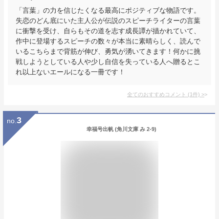
「言葉」の力を信じたくなる最高にポジティブな物語です。
失恋のどん底にいた主人公が伝説のスピーチライターの言葉
に衝撃を受け、自らもその道を志す成長譚が描かれていて、
作中に登場するスピーチの数々が本当に素晴らしく、読んで
いるこちらまで背筋が伸び、勇気が湧いてきます！何かに挑
戦しようとしている人や少し自信を失っている人へ贈るとこ
れ以上ないエールになる一冊です！
全てのおすすめコメント
(
1
件)
>
3
no.
幸福号出帆 (角川文庫 み 2-9)