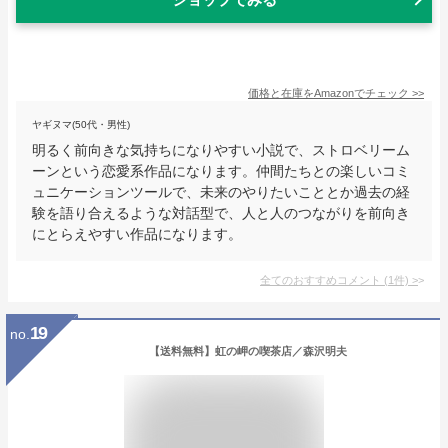
価格と在庫を
Amazon
でチェック
>>
ヤギヌマ(50代・男性)
明るく前向きな気持ちになりやすい小説で、ストロベリーム
ーンという恋愛系作品になります。仲間たちとの楽しいコミ
ュニケーションツールで、未来のやりたいこととか過去の経
験を語り合えるような対話型で、人と人のつながりを前向き
にとらえやすい作品になります。
全てのおすすめコメント
(
1
件)
>
19
no.
【送料無料】虹の岬の喫茶店／森沢明夫