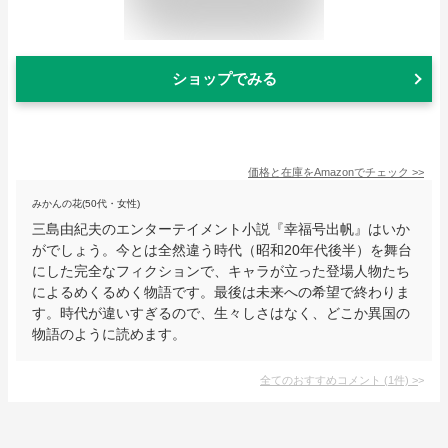
ショップでみる
価格と在庫を
Amazon
でチェック
>>
みかんの花(50代・女性)
三島由紀夫のエンターテイメント小説『幸福号出帆』はいか
がでしょう。今とは全然違う時代（昭和20年代後半）を舞台
にした完全なフィクションで、キャラが立った登場人物たち
によるめくるめく物語です。最後は未来への希望で終わりま
す。時代が違いすぎるので、生々しさはなく、どこか異国の
物語のように読めます。
全てのおすすめコメント
(
1
件)
>