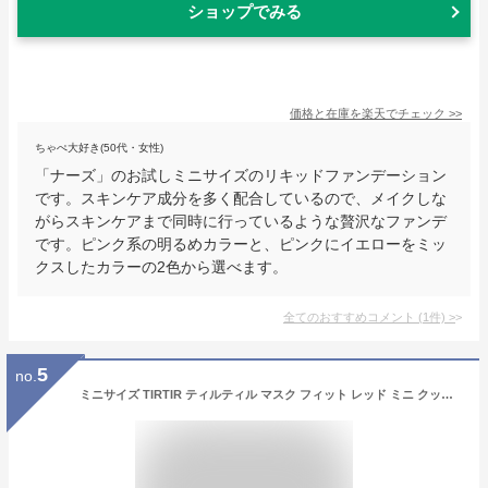
ショップでみる
価格と在庫を
楽天
でチェック
>>
ちゃぺ大好き(50代・女性)
「ナーズ」のお試しミニサイズのリキッドファンデーション
です。スキンケア成分を多く配合しているので、メイクしな
がらスキンケアまで同時に行っているような贅沢なファンデ
です。ピンク系の明るめカラーと、ピンクにイエローをミッ
クスしたカラーの2色から選べます。
全てのおすすめコメント
(
1
件)
>
5
no.
ミニサイズ TIRTIR ティルティル マスク フィット レッド ミニ クッション MASK FIT RED MINI CUSHION クッション ファンデーション 赤ティルティル