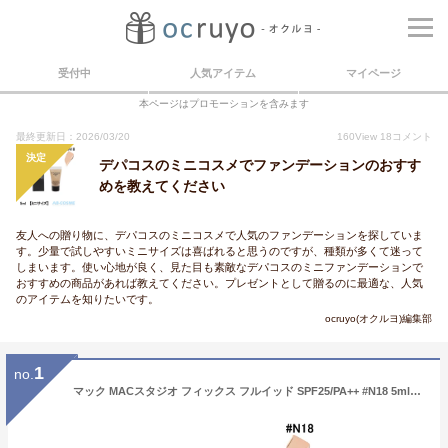
受付中
人気アイテム
マイページ
本ページはプロモーションを含みます
最終更新日：2026/03/20
160
View
18
コメント
決定
デパコスのミニコスメでファンデーションのおすす
めを教えてください
友人への贈り物に、デパコスのミニコスメで人気のファンデーションを探していま
す。少量で試しやすいミニサイズは喜ばれると思うのですが、種類が多くて迷って
しまいます。使い心地が良く、見た目も素敵なデパコスのミニファンデーションで
おすすめの商品があれば教えてください。プレゼントとして贈るのに最適な、人気
のアイテムを知りたいです。
ocruyo(オクルヨ)編集部
1
no.
マック MACスタジオ フィックス フルイッド SPF25/PA++ #N18 5ml【ミニサイズ】お試し[ リキッドファンデーション ]