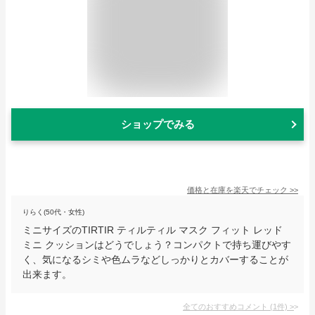
ショップでみる
価格と在庫を
楽天
でチェック
>>
りらく(50代・女性)
ミニサイズのTIRTIR ティルティル マスク フィット レッド
ミニ クッションはどうでしょう？コンパクトで持ち運びやす
く、気になるシミや色ムラなどしっかりとカバーすることが
出来ます。
全てのおすすめコメント
(
1
件)
>