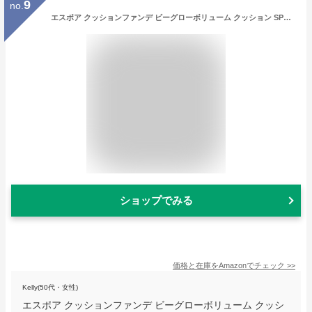
9
no.
エスポア クッションファンデ ビーグローボリューム クッション SPF42 PA+++ (ミニサイズ) 21 アイボリー 携帯用 ハイパーグロー ツヤ肌 塗るほど華やかに 水分ボリューム 長時間 透明感 肌キメ均一 ムラなく薄いカバー 低刺激 ヴィーガン espoir 公式
ショップでみる
価格と在庫を
Amazon
でチェック
>>
Kelly(50代・女性)
エスポア クッションファンデ ビーグローボリューム クッシ