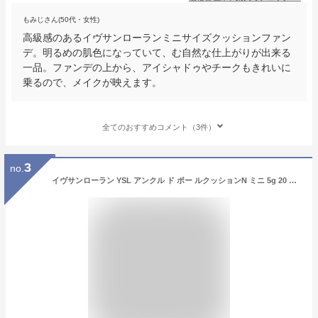
もみじさん(50代・女性)
高級感のあるイヴサンローランミニサイズクッションファン
デ。明るめの肌色になっていて、む自然な仕上がりが出来る
一品。ファンデの上から、アイシャドゥやチークもきれいに
乗るので、メイクが映えます。
全てのおすすめコメント（3件）
3
no.
イヴサンローラン YSL アンクル ド ポー ルクッションN ミニ 5g 20 やや明るめの肌色 SPF23 PA++ YVES SAINT LAURENT ファンデーション [4181] メール便無料[C][BP5] 【ミニサイズ】 クッションファンデ