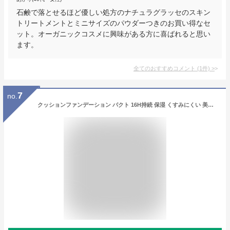
石鹸で落とせるほど優しい処方のナチュラグラッセのスキン
トリートメントとミニサイズのパウダーつきのお買い得なセ
ット。オーガニックコスメに興味がある方に喜ばれると思い
ます。
全てのおすすめコメント
(
1
件)
>
7
no.
クッションファンデーション パクト 16H持続 保湿 くすみにくい 美容液66％配合 植物エッセンス ナチュラルカバー ツヤ肌 マット肌 軽やか 密着 カラバリ3色 通常版＆ミニサイズ ギフトにも最適 TIMAGE ティメージ 公式 正規品