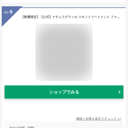
6
no.
【数量限定】【公式】ナチュラグラッセ スキントリートメント ファンデーションN セット NO2 ナチュラルオークル2 | ミニパウダー付き 保湿 石けんで落とせる 紫外線 UV ブルーライト オーガニック ノンケミカル 日本 国産 ナチュラル ナチュラルグラッセ naturaglace
ショップでみる
価格と在庫を
楽天
でチェック
>>
あかり(40代・女性)