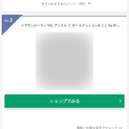
全てのおすすめコメント（5件）
2
no.
イヴサンローラン YSL アンクル ド ポー ルクッションN ミニ 5g 20 やや明るめの肌色 SPF23 PA++ YVES SAINT LAURENT ファンデーション [4181] メール便無料[C][BP5] 【ミニサイズ】 クッションファンデ
ショップでみる
価格と在庫を
楽天
でチェック
>>