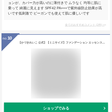
ョンが、カバー力が高いのに薄付きで ムラなく 均等に肌に
乗って 綺麗に見えます SPF42 PA+++で紫外線防止効果が高
いです低刺激で ビーガンでも使えて肌に優しいです
全てのおすすめコメント
(
2
件)
>
10
no.
【かづきれいこ 公式】【ミニサイズ】ファンデーション エッセンスファンデーション ミニ [4.6g] イエローベージュ＜2＞ 標準〜健康的な肌色 | クリーム ファンデ お試し 美容液ファンデ 高保湿 乾燥肌 うるおい ツヤ 色ムラ シミ くすみ カバー力 薄づき 崩れにくい
ショップでみる