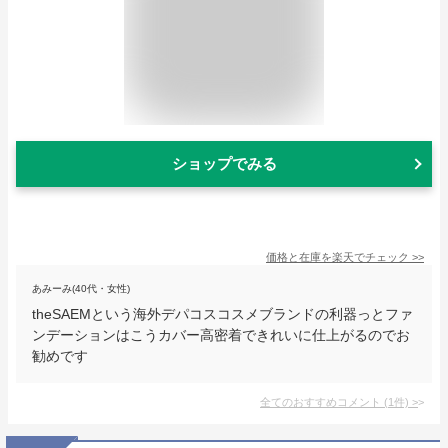
ショップでみる
価格と在庫を
楽天
でチェック
>>
あみーみ(40代・女性)
theSAEMという海外デパコスコスメブランドの利器っとファ
ンデーションはこうカバー高密着できれいに仕上がるのでお
勧めです
全てのおすすめコメント
(
1
件)
>