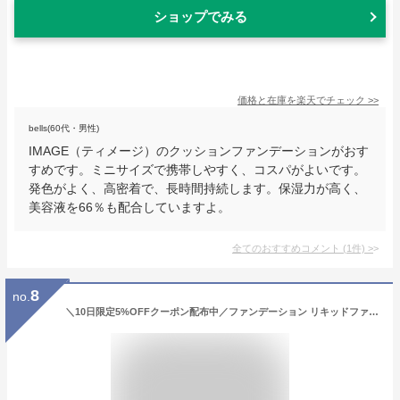
ショップでみる
価格と在庫を
楽天
でチェック
>>
bells(60代・男性)
IMAGE（ティメージ）のクッションファンデーションがおす
すめです。ミニサイズで携帯しやすく、コスパがよいです。
発色がよく、高密着で、長時間持続します。保湿力が高く、
美容液を66％も配合していますよ。
全てのおすすめコメント
(
1
件)
>
8
no.
＼10日限定5%OFFクーポン配布中／ファンデーション リキッドファンデーション 高カバー セミマット ミニサイズ【公式】ザセム カバーパーフェクション コンシーラー ファンデーション ミニ theSAEM/正規輸入品/国内発送