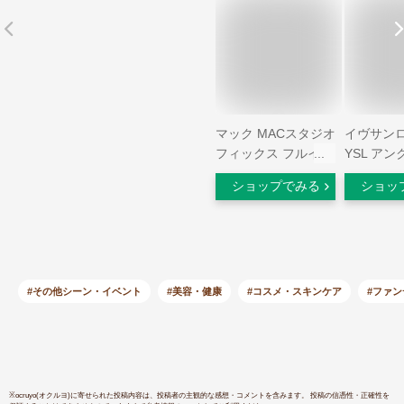
マック MACスタジオ
イヴサン
フィックス フルイッ
YSL アン
ド SPF25/PA++
ー ルクッ
ショップでみる
ショッ
#N18 5ml【ミニサイ
ニ 5g 2
ズ】お試し[ リキッ
の肌色 SPF
ドファンデーション
YVES SAI
]
LAUREN
ーション [4
ル便無料[C]
#その他シーン・イベント
#美容・健康
#コスメ・スキンケア
#ファ
【ミニサイ
ションフ
※
ocruyo(オクルヨ)
に寄せられた投稿内容は、投稿者の主観的な感想・コメントを含みます。 投稿の信憑性・正確性を