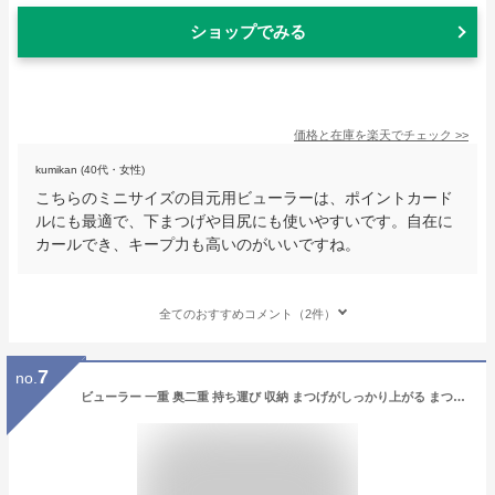
ショップでみる
価格と在庫を
楽天
でチェック
>>
kumikan (40代・女性)
こちらのミニサイズの目元用ビューラーは、ポイントカード
ルにも最適で、下まつげや目尻にも使いやすいです。自在に
カールでき、キープ力も高いのがいいですね。
全てのおすすめコメント（2件）
7
no.
ビューラー 一重 奥二重 持ち運び 収納 まつげがしっかり上がる まつ毛カール 小さい ミニ ビューラー アイラッシュカーラー 携帯用 プッシュ カーラー 下まつ毛 おすすめ 人気 コンパクト