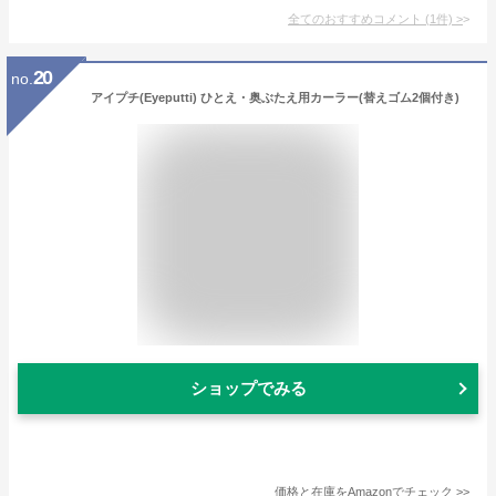
全てのおすすめコメント
(
1
件)
>
20
no.
アイプチ(Eyeputti) ひとえ・奥ぶたえ用カーラー(替えゴム2個付き)
ショップでみる
価格と在庫を
Amazon
でチェック
>>