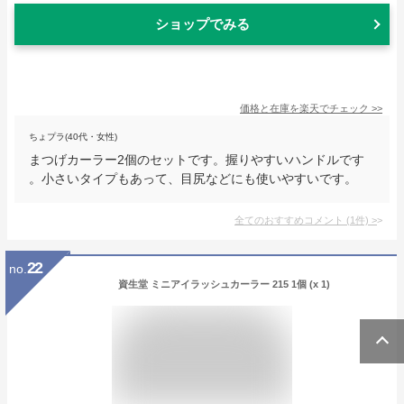
ショップでみる
価格と在庫を
楽天
でチェック
>>
ちょプラ(40代・女性)
まつげカーラー2個のセットです。握りやすいハンドルです
。小さいタイプもあって、目尻などにも使いやすいです。
全てのおすすめコメント
(
1
件)
>
22
no.
資生堂 ミニアイラッシュカーラー 215 1個 (x 1)