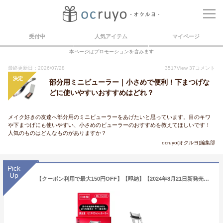
受付中
人気アイテム
マイページ
本ページはプロモーションを含みます
最終更新日：2026/07/28
3517
View
37
コメント
決定
部分用ミニビューラー｜小さめで便利！下まつげな
どに使いやすいおすすめはどれ？
メイク好きの友達へ部分用のミニビューラーをあげたいと思っています。目のキワ
や下まつげにも使いやすい、小さめのビューラーのおすすめを教えてほしいです！
人気のものはどんなものがありますか？
ocruyo(オクルヨ)編集部
Pick
Up
【クーポン利用で最大150円OFF】【即納】【2024年8月21日新発売・リニューアル・メール便発送】資生堂 化粧用具 匠の技 ミニアイラッシュカーラー 替えゴム1個付き ポイントカール用 まつ毛専用カーラー（部分用） ビューラー (旧215) 【4909978215446】