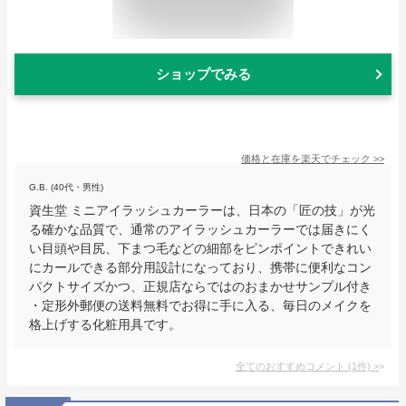
ショップでみる
価格と在庫を
楽天
でチェック
>>
G.B. (40代・男性)
資生堂 ミニアイラッシュカーラーは、日本の「匠の技」が光
る確かな品質で、通常のアイラッシュカーラーでは届きにく
い目頭や目尻、下まつ毛などの細部をピンポイントできれい
にカールできる部分用設計になっており、携帯に便利なコン
パクトサイズかつ、正規店ならではのおまかせサンプル付き
・定形外郵便の送料無料でお得に手に入る、毎日のメイクを
格上げする化粧用具です。
全てのおすすめコメント
(
1
件)
>