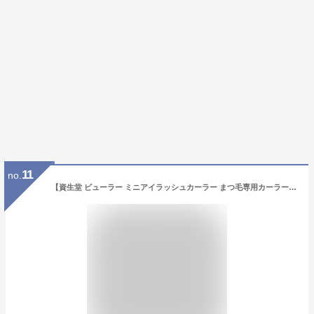
11
no.
【資生堂 ビューラー ミニアイラッシュカーラー まつ毛専用カーラー（部分用）匠の技きれいにカール 日本製 化粧用具 】【資生堂正規店 おまかせサンプル付き 定形外郵便配送費込み】