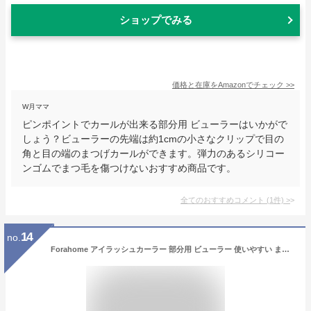
ショップでみる
価格と在庫を
Amazon
でチェック
>>
W月ママ
ピンポイントでカールが出来る部分用 ビューラーはいかがで
しょう？ビューラーの先端は約1cmの小さなクリップで目の
角と目の端のまつげカールができます。弾力のあるシリコー
ンゴムでまつ毛を傷つけないおすすめ商品です。
全てのおすすめコメント
(
1
件)
>
14
no.
Forahome アイラッシュカーラー 部分用 ビューラー 使いやすい まつげカーラー 持ち運び便利 しっかりカール ステンレス製 ビューラー 耐用性 ナチュラルなカーブ メイク用品 (シルバー)