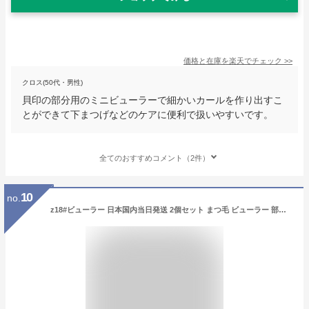
価格と在庫を
楽天
でチェック
>>
クロス(50代・男性)
貝印の部分用のミニビューラーで細かいカールを作り出すこ
とができて下まつげなどのケアに便利で扱いやすいです。
全てのおすすめコメント（2件）
10
no.
z18#ビューラー 日本国内当日発送 2個セット まつ毛 ビューラー 部分用 ゴム アイラッシュカーラー 目尻 目頭 下まつげ メイク用品 化粧道具 携帯用 コンパクト 可愛い プッシュアップ カール