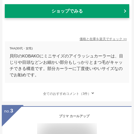
ショップでみる
価格と在庫を
楽天
でチェック
>>
TAA(30代・女性)
貝印のKOBAKOにミニサイズのアイラッシュカーラーは、目
じりや目頭などンお細かい部分もしっかりとまつ毛がキャッ
チできる構造です。部分カーラーに丁度使いやいサイズなの
でお勧めです。
全てのおすすめコメント（3件）
3
no.
プリマ カールアップ