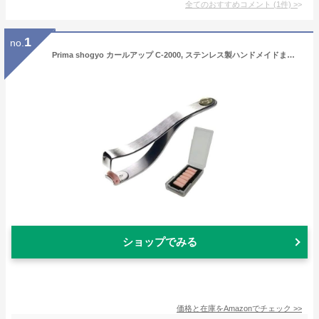
全てのおすすめコメント
(
1
件)
>
1
no.
Prima shogyo カールアップ C-2000, ステンレス製ハンドメイドまつ毛用カーラー, 替えゴム6個付き
ショップでみる
価格と在庫を
Amazon
でチェック
>>