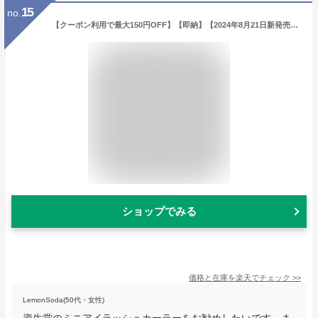
15
no.
【クーポン利用で最大150円OFF】【即納】【2024年8月21日新発売・リニューアル・メール便発送】資生堂 化粧用具 匠の技 ミニアイラッシュカーラー 替えゴム1個付き ポイントカール用 まつ毛専用カーラー（部分用） ビューラー (旧215) 【4909978215446】
ショップでみる
価格と在庫を
楽天
でチェック
>>
LemonSoda(50代・女性)
資生堂のミニアイラッシュカーラーをお勧めしたいです。ま