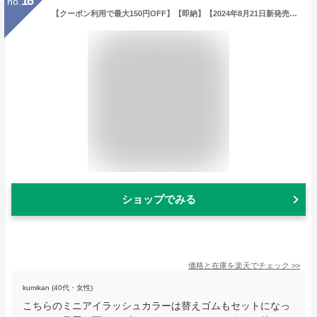
16
no.
【クーポン利用で最大150円OFF】【即納】【2024年8月21日新発売・リニューアル・メール便発送】資生堂 化粧用具 匠の技 ミニアイラッシュカーラー 替えゴム1個付き ポイントカール用 まつ毛専用カーラー（部分用） ビューラー (旧215) 【4909978215446】
ショップでみる
価格と在庫を
楽天
でチェック
>>
kumikan (40代・女性)
こちらのミニアイラッシュカラーは替えゴムもセットになっ