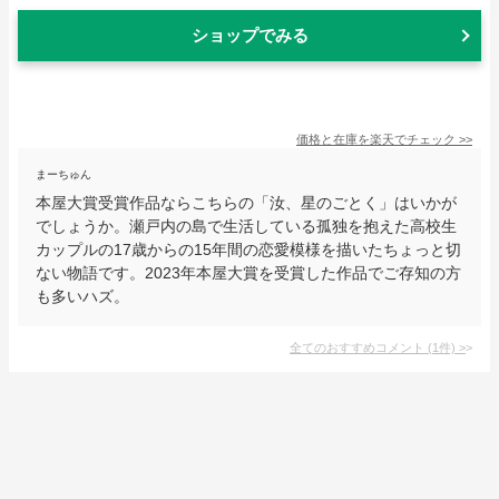
ショップでみる
価格と在庫を
楽天
でチェック
>>
まーちゅん
本屋大賞受賞作品ならこちらの「汝、星のごとく」はいかが
でしょうか。瀬戸内の島で生活している孤独を抱えた高校生
カップルの17歳からの15年間の恋愛模様を描いたちょっと切
ない物語です。2023年本屋大賞を受賞した作品でご存知の方
も多いハズ。
全てのおすすめコメント
(
1
件)
>