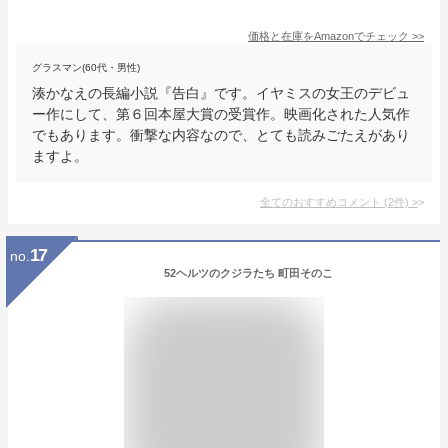
価格と在庫を
Amazon
でチェック
>>
グラスマン(60代・男性)
湊かなえの長編小説『告白』です。イヤミスの女王のデビュ
ー作にして、第６回本屋大賞の受賞作。映画化された人気作
でもあります。衝撃な内容なので、とても読みごたえがあり
ますよ。
全てのおすすめコメント
(
2
件)
>
17
no.
52ヘルツのクジラたち 町田そのこ