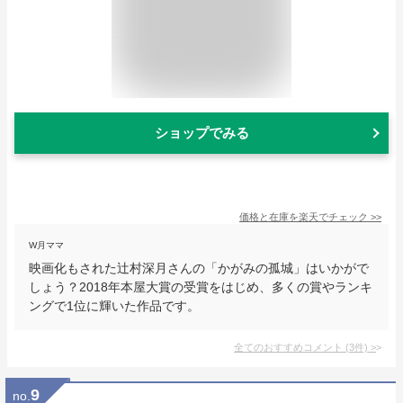
ショップでみる
価格と在庫を
楽天
でチェック
>>
W月ママ
映画化もされた辻村深月さんの「かがみの孤城」はいかがで
しょう？2018年本屋大賞の受賞をはじめ、多くの賞やランキ
ングで1位に輝いた作品です。
全てのおすすめコメント
(
3
件)
>
9
no.