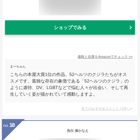
ショップでみる
価格と在庫を
Amazon
でチェック
>>
まーちゅん
こちらの本屋大賞1位の作品。52ヘルツのクジラたちがオス
スメです。孤独な存在の象徴である「52ヘルツのクジラ」の
ように虐待、DV、LGBTなどで悩む人々が出会い、そして再
生していく姿が描かれていて感動しますよ。
全てのおすすめコメント
(
1
件)
>
18
no.
告白 湊かなえ