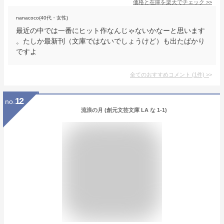
価格と在庫を
楽天
でチェック
>>
nanacoco(40代・女性)
最近の中では一番にヒット作なんじゃないかなーと思います
。たしか最新刊（文庫ではないでしょうけど）も出たばかり
ですよ
全てのおすすめコメント
(
1
件)
>
12
no.
流浪の月 (創元文芸文庫 LA な 1-1)