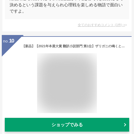
決めるという課題を与えられ心理戦を楽しめる物語で面白い
ですよ。
全てのおすすめコメント
(
1
件)
>
10
no.
【新品】【2021年本屋大賞 翻訳小説部門 第1位】ザリガニの鳴くところ [単行本（ソフトカバー）] ディーリア・オーエンズ; 友廣純
ショップでみる