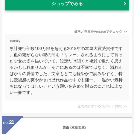
ショップでみる
価格と在庫を
Amazon
でチェック
>>
Turckey
累計発行部数100万部を超える2019年の本屋大賞受賞作です
。血の繋がらない親の間を「リレー」されるようにして育っ
た少女の姿を描いていて、設定だけ聞くと複雑で重たく思え
るかもしれませんが、そこにあるのは不幸ではなく、溢れん
ばかりの愛情でした。文章もとても軽やかで読みやすく、特
に読後感の爽やかさは歴代作品の中でも随一。「温かい気持
ちになってほしい」という願いを込めて贈るのにこれ以上な
い一冊です。
全てのおすすめコメント
(
3
件)
>
21
no.
告白 (双葉文庫)