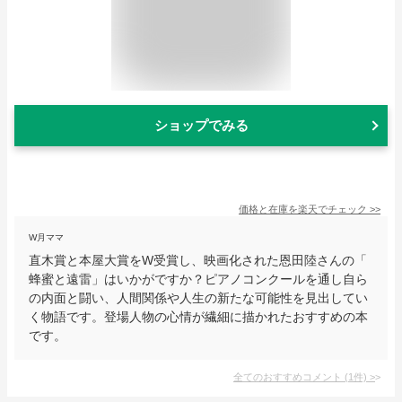
ショップでみる
価格と在庫を
楽天
でチェック
>>
W月ママ
直木賞と本屋大賞をW受賞し、映画化された恩田陸さんの「
蜂蜜と遠雷」はいかがですか？ピアノコンクールを通し自ら
の内面と闘い、人間関係や人生の新たな可能性を見出してい
く物語です。登場人物の心情が繊細に描かれたおすすめの本
です。
全てのおすすめコメント
(
1
件)
>