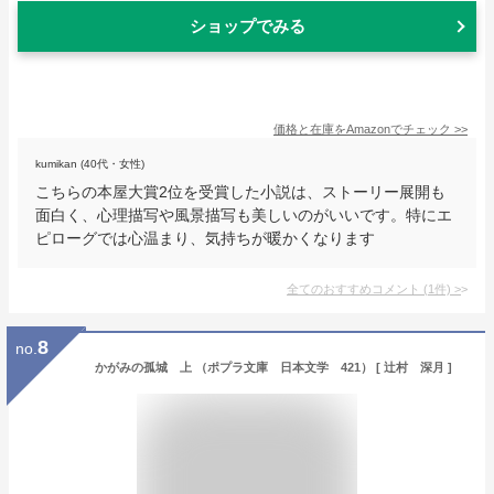
ショップでみる
価格と在庫を
Amazon
でチェック
>>
kumikan (40代・女性)
こちらの本屋大賞2位を受賞した小説は、ストーリー展開も
面白く、心理描写や風景描写も美しいのがいいです。特にエ
ピローグでは心温まり、気持ちが暖かくなります
全てのおすすめコメント
(
1
件)
>
8
no.
かがみの孤城 上 （ポプラ文庫 日本文学 421） [ 辻村 深月 ]