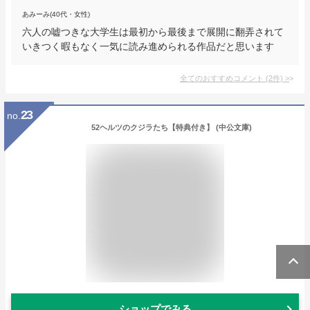
あみーみ(40代・女性)
六人の嘘つきな大学生は最初から最後まで展開に翻弄されて
いきつく暇もなく一気に読み進められる作品だと思います
全てのおすすめコメント
(
2
件)
>
23
no.
52ヘルツのクジラたち【特典付き】 (中公文庫)
ショップでみる