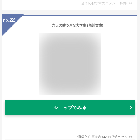
全てのおすすめコメント
(
6
件)
>
22
no.
六人の嘘つきな大学生 (角川文庫)
ショップでみる
価格と在庫を
Amazon
でチェック
>>