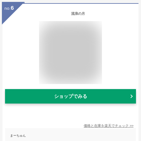
6
no.
流浪の月
ショップでみる
価格と在庫を
楽天
でチェック
>>
まーちゅん