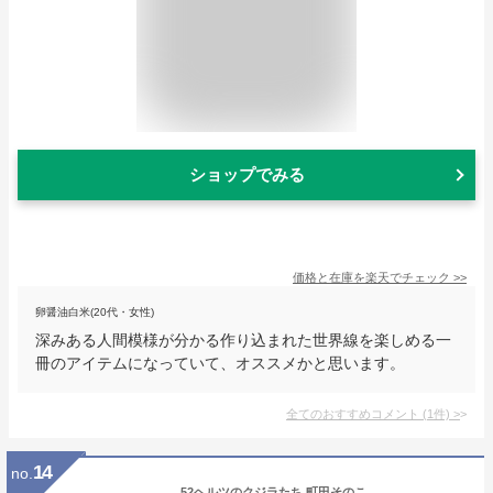
ショップでみる
価格と在庫を
楽天
でチェック
>>
卵醤油白米(20代・女性)
深みある人間模様が分かる作り込まれた世界線を楽しめる一
冊のアイテムになっていて、オススメかと思います。
全てのおすすめコメント
(
1
件)
>
14
no.
52ヘルツのクジラたち 町田そのこ