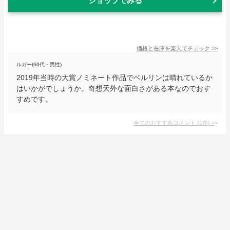
ショップでみる
価格と在庫を
楽天
でチェック
>>
ルガー(60代・男性)
2019年当時の大賞ノミネート作品でベルリンは晴れているか
はいかがでしょうか。奇想天外な面白さがある本なのでおす
すめです。
全てのおすすめコメント
(
1
件)
>