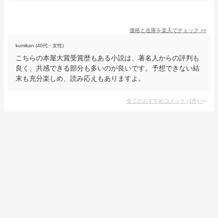
価格と在庫を
楽天
でチェック
>>
kumikan (40代・女性)
こちらの本屋大賞受賞歴もある小説は、著名人からの評判も
良く、共感できる部分も多いのが良いです。予想できない結
末も充分楽しめ、読み応えもありますよ。
全てのおすすめコメント
(
1
件)
>