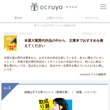
受付中
人気アイテム
マイページ
本ページはプロモーションを含みます
最終更新日：2026/07/03
1050
View
27
コメント
決定
本屋大賞歴代作品の中から、文庫本でおすすめを教
えてください
本屋大賞の歴代文庫本から、おすすめの作品を探しています。友人に贈るプレゼン
トとして、本屋大賞の歴代作品やノミネートされた作品の中から、特に心に残る一
冊を選びたいです。読み応えがあり、読みやすい文庫本を教えていただけると嬉し
いです。
ocruyo(オクルヨ)編集部
1
no.
成瀬は天下を取りにいく（新潮文庫） （「成瀬」シリーズ）