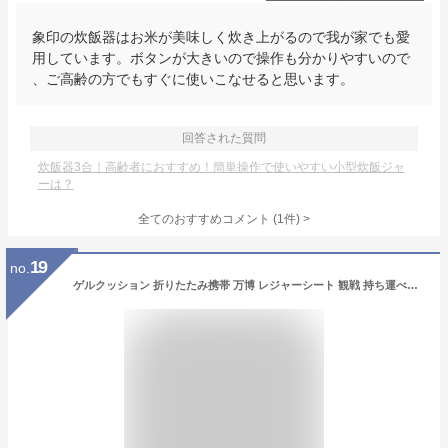
象印の炊飯器はお米が美味しく炊き上がるので我が家でも愛
用しています。ボタンが大きいので操作も分かりやすいので
、ご高齢の方でもすぐに使いこなせると思います。
回答された質問
炊飯器3合｜高齢者におすすめ！簡単操作で使いやすい小型炊飯ジャ
ーは？
全てのおすすめコメント
(
1
件)
>
19
no.
ゲルクッション 折りたたみ携帯 万博 レジャーシート 観戦 持ち運べる ハニカム構造 高弾性ゲル 衝撃 吸収 座骨 保護 座布団 快適 デスクワーク/行楽/スポーツ観戦/アウトドア/移動車 折りたためる ウレタン ネイビー ブラウン