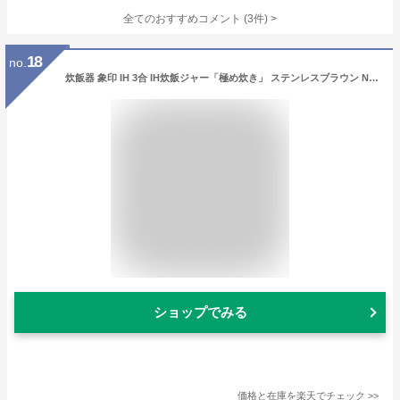
全てのおすすめコメント
(
3
件)
>
18
no.
炊飯器 象印 IH 3合 IH炊飯ジャー「極め炊き」 ステンレスブラウン NP-GK05-XT 送料無料 炊飯ジャー IH炊飯器 IH 3合炊き 3合 極め炊き 豪熱沸とうIH NPGK05 NP-GK05 NPGJ05 NP-GJ05 ZOJIRUSHI 【D】
ショップでみる
価格と在庫を
楽天
でチェック
>>