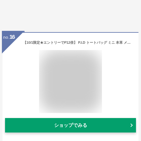
16
no.
【10/1限定★エントリーでP12倍】 P.I.D トートバッグ ミニ 本革 メンズ ピーアイディー 撥水 エクリール ミニトートバッグ ドライビングトート 通勤 通学 ビジネス レザー 革 ブランド カジュアル PID ピー・アイ・ディー PAZ106
ショップでみる