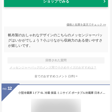
ショップでみる
価格と在庫を
楽天
でチェック
>>
帆布製のおしゃれなデザインのこちらのメッセンジャーバッ
グはいかがでしょう？小ぶりながら収納力のある使いやすさ
が嬉しいです。
回答された質問
メッセンジャーバッグのメンズ用で小さめサイズのおすすめは？
全てのおすすめコメント
(
1
件)
>
12
no.
小型冷蔵庫 1ドア 6L 冷蔵 保温 ミニサイズ ポータブル冷蔵庫 日本メーカー製 静音設計 省エネ設計 コンパクト 一人暮らし用 自分専用おとしずか冷温庫 サンコー SMHCSMSWH 【送料無料】 【最強翌日配送】