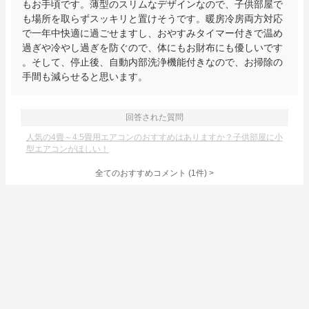
もお手頃です。薄型のスリムなデザインなので、子供部屋で
も場所を取らずスッキリと置けそうです。暖房冷房両方対応
で一年中快適に過ごせますし、おやすみタイマー付きで温め
過ぎや冷やし過ぎを防ぐので、体にもお財布にも優しいです
。そして、停止後、自動内部洗浄機能付きなので、お掃除の
手間も減らせると思います。
回答された質問
人気の4畳～4.5畳用エアコンのおすすめはありますか？子供部屋に小
型エアコンがほしい！
全てのおすすめコメント
(
1
件)
>