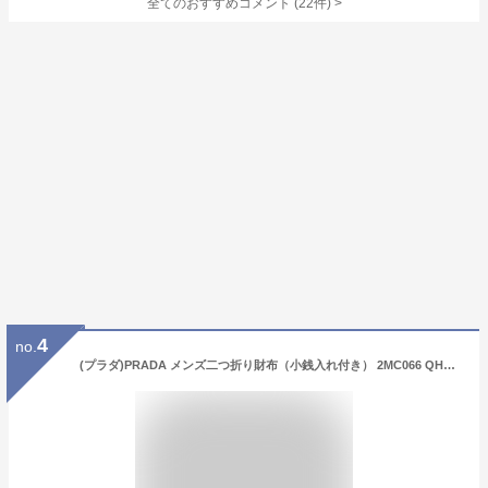
全てのおすすめコメント
(
22
件)
>
4
no.
(プラダ)PRADA メンズ二つ折り財布（小銭入れ付き） 2MC066 QHH / SAFFIANO TRIANG ブラック