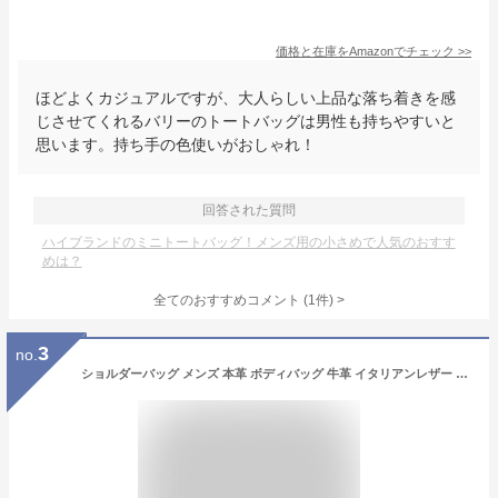
価格と在庫を
Amazon
でチェック
>>
ほどよくカジュアルですが、大人らしい上品な落ち着きを感
じさせてくれるバリーのトートバッグは男性も持ちやすいと
思います。持ち手の色使いがおしゃれ！
回答された質問
ハイブランドのミニトートバッグ！メンズ用の小さめで人気のおすす
めは？
全てのおすすめコメント
(
1
件)
>
3
no.
ショルダーバッグ メンズ 本革 ボディバッグ 牛革 イタリアンレザー L字ファスナー 2WAY レザー 小さめ コンパクト ショルダーバック バッグ 横型 斜めがけバッグ 斜めがけ ミニショルダーバッグ DomTeporna Italy ブランド シンプル 送料無料