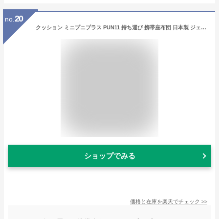
20
no.
クッション ミニプニプラス PUN11 持ち運び 携帯座布団 日本製 ジェルクッション 携帯用 折りたたみ 折りたたみクッション スポーツ観戦 携帯 飛行機 新幹線 尻 体圧分散 車椅子 グッドデザイン賞受賞 おしゃれ ファッション エクスジェル exgel
ショップでみる
価格と在庫を
楽天
でチェック
>>