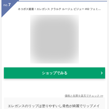
7
no.
ネコポス速達！エレガンス クラルテ ルージュ ビジュー #02 フェミニンで愛らしいピンクベージュ 1.7g ミニサイズ 特製サイズ サンプル 外箱付き リップカラー リクイッドルージュ 輝き 鮮やかなツヤ色 うるおい 保湿 Elegance elegance
ショップでみる
価格と在庫を
楽天
でチェック
>>
エレガンスのリップは塗りやすいし発色が綺麗でリップメイ