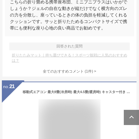
こちらの折り畳める携帯座布団、ミニプニプラスはいかがで
しょうか？ジェルの自在な動きが縦だけでなく横方向のズレ
の力を分散し、座っているときの体の負担を軽減してくれる
クッションです。サッと折りたためるコンパクトサイズで携
帯にも便利な座り心地の良い商品でお勧めです。
回答された質問
折りたたみマット｜持ち運びできる！スポーツ観戦に人気のおすすめ
は？
全てのおすすめコメント
(
1
件)
>
21
no.
移動式エアコン 最大8畳(冷房時) 最大4.5畳(暖房時) キャスター付き MAC-22CH エアコン クーラー 除湿機 大型 移動式 据付工事不要 リモコン付き スポットクーラー スポットエアコン スイング タイマー ナカトミ NAKATOMI 【送料無料】