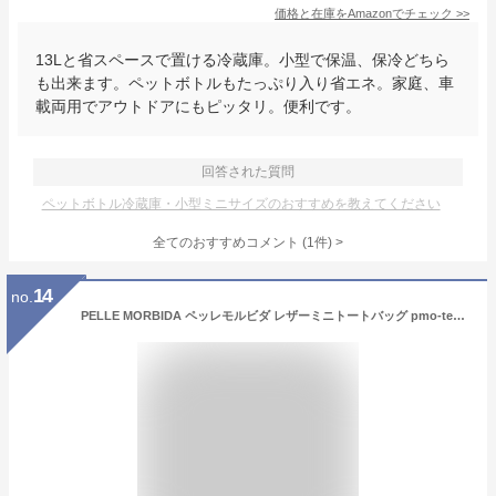
価格と在庫を
Amazon
でチェック
>>
13Lと省スペースで置ける冷蔵庫。小型で保温、保冷どちら
も出来ます。ペットボトルもたっぷり入り省エネ。家庭、車
載両用でアウトドアにもピッタリ。便利です。
回答された質問
ペットボトル冷蔵庫・小型ミニサイズのおすすめを教えてください
全てのおすすめコメント
(
1
件)
>
14
no.
PELLE MORBIDA ペッレモルビダ レザーミニトートバッグ pmo-te007sl / ペッレ モルビダ Tela Marina テーラマリーナ トートバッグ ユニセックス 小さめ ミニ カジュアル 高級 干場義雅 高級 日本製 姫路レザー 国産 ブランド シンプル 大人 ミニトート メンズ お洒落