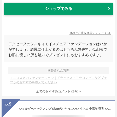
ショップでみる
価格と在庫を
楽天
でチェック
>>
アクセーヌのシルキィモイスチュアファンデーションはいか
がでしょう。綺麗に仕上がるのはもちろん無香料、低刺激で
お肌に優しい所も魅力でプレゼントにもおすすめですよ。
回答された質問
ミニコスメのファンデーション｜ドラックストアやコンビニなどプチ
プラのおすすめを教えてください
全てのおすすめコメント
(
2
件)
>
9
no.
ショルダーバッグ メンズ 斜めがけ かっこいい 小さめ 中高年 薄型 シンプル 40代 メッセンジャーバッグ メンズ 1273 サブバッグ プレゼント キャプテンスタッグ CAPTAIN STAG 軽量 スポーツブランド