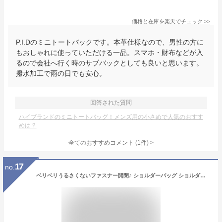
価格と在庫を
楽天
でチェック
>>
P.I.Dのミニトートバックです。本革仕様なので、男性の方に
もおしゃれに使っていただける一品。スマホ・財布などが入
るので会社へ行く時のサブバックとしても良いと思います。
撥水加工で雨の日でも安心。
回答された質問
ハイブランドのミニトートバッグ！メンズ用の小さめで人気のおすす
めは？
全てのおすすめコメント
(
1
件)
>
17
no.
ベリベリうるさくないファスナー開閉♪ ショルダーバッグ ショルダーバック 斜めがけ スポーティー レディース メンズ 大人 ポリキャンバスメッセンジャーバッグ 小さめ 大きめ ミニ 無地 フェス アウトドア 通勤 軽量 旅行 かわいい チャック 軽い 大容量 メール便