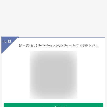
11
no.
【クーポンあり】Perfectbag メッセンジャーバッグ 小さめ ショルダーバッグ 上質キャンバス 帆布 ズック メンズ 男性用 斜めがけ ipad収納 高校生 大学生 通学 通勤鞄 小物収納ポケット付き 自転車かばん 父の日ギフト