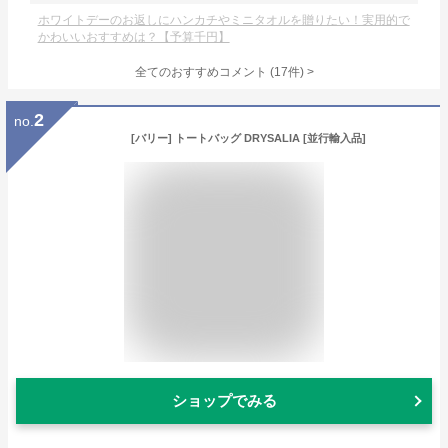
ホワイトデーのお返しにハンカチやミニタオルを贈りたい！実用的で
かわいいおすすめは？【予算千円】
全てのおすすめコメント
(
17
件)
>
2
no.
[バリー] トートバッグ DRYSALIA [並行輸入品]
ショップでみる