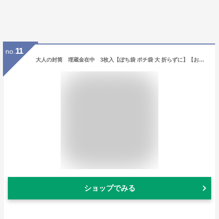
11
no.
大人の封筒 埋蔵金在中 3枚入【ぽち袋 ポチ袋 大 折らずに】【お年玉 お年玉袋 正月】
ショップでみる