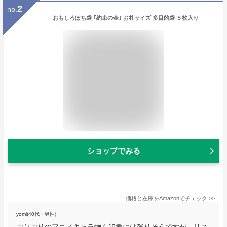
2
no.
おもしろぽち袋 ｢約束の金｣ お札サイズ 多目的袋 ５枚入り
ショップでみる
価格と在庫を
Amazon
でチェック
>>
yomi(40代・男性)
ごりごりのアニメキャラ物も印象には残りそうですが、リス