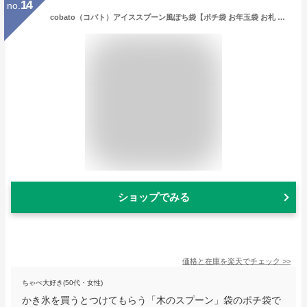
14
no.
cobato（コバト）アイススプーン風ぽち袋【ポチ袋 お年玉袋 お札 かわいい おしゃれ】【おもしろ雑貨 面白い 楽しい】
ショップでみる
価格と在庫を
楽天
でチェック
>>
ちゃぺ大好き(50代・女性)
かき氷を買うとつけてもらう「木のスプーン」袋のポチ袋で