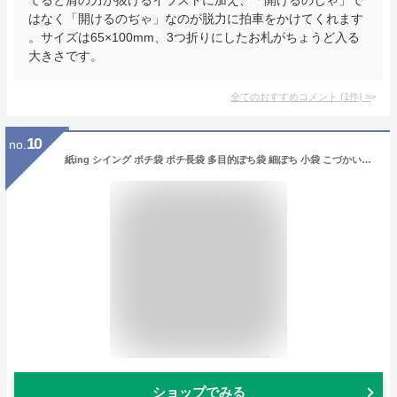
はなく「開けるのぢゃ」なのが脱力に拍車をかけてくれます
。サイズは65×100mm、3つ折りにしたお札がちょうど入る
大きさです。
全てのおすすめコメント
(
1
件)
>
10
no.
紙ing シイング ポチ袋 ポチ長袋 多目的ぽち袋 細ぽち 小袋 こづかい袋 気持ち お祝い お礼 感謝 チップイン ママにはなしょ お小遣い おだちん 封筒 ダジャレ (チップイン)
ショップでみる