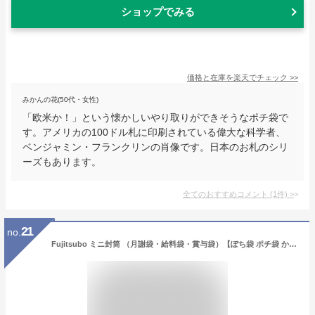
ショップでみる
価格と在庫を
楽天
でチェック
>>
みかんの花(50代・女性)
「欧米か！」という懐かしいやり取りができそうなポチ袋で
す。アメリカの100ドル札に印刷されている偉大な科学者、
ベンジャミン・フランクリンの肖像です。日本のお札のシリ
ーズもあります。
全てのおすすめコメント
(
1
件)
>
21
no.
Fujitsubo ミニ封筒 （月謝袋・給料袋・賞与袋）【ぽち袋 ポチ袋 かわいい おしゃれ】