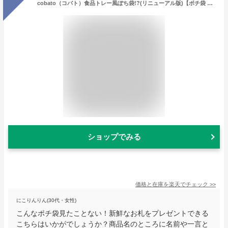
cobato（コバト）食品トレー風ぽち袋!?(リニューアル版)【ポチ袋 お年玉袋 お札 かわいい おしゃれ おもしろ雑貨 面白い 楽しい】
ショップでみる
価格と在庫を
楽天
でチェック
>>
にこりんりん(30代・女性)
こんなポチ袋見たことない！新鮮なお札をプレゼントできる
こちらはいかがでしょうか？商品名のところに名前や一言と