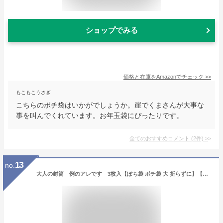
ショップでみる
価格と在庫を
Amazon
でチェック
>>
もこもこうさぎ
こちらのポチ袋はいかがでしょうか。崖でくまさんが大事な
事を叫んでくれています。お年玉袋にぴったりです。
全てのおすすめコメント
(
2
件)
>
13
no.
大人の封筒 例のアレです 3枚入【ぽち袋 ポチ袋 大 折らずに】【お年玉 お年玉袋 正月】