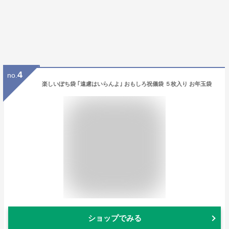
4
no.
楽しいぽち袋 ｢遠慮はいらんよ｣ おもしろ祝儀袋 ５枚入り お年玉袋
ショップでみる