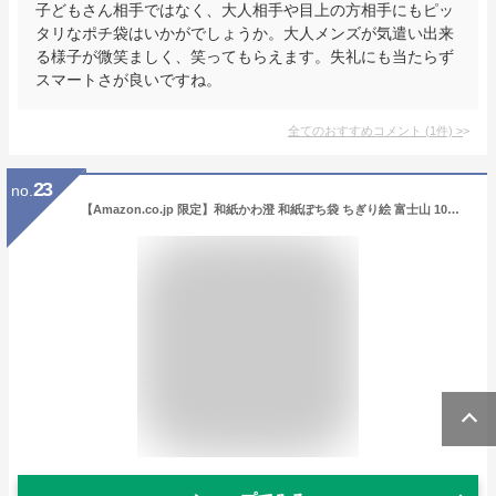
子どもさん相手ではなく、大人相手や目上の方相手にもピッ
タリなポチ袋はいかがでしょうか。大人メンズが気遣い出来
る様子が微笑ましく、笑ってもらえます。失礼にも当たらず
スマートさが良いですね。
全てのおすすめコメント
(
1
件)
>
23
no.
【Amazon.co.jp 限定】和紙かわ澄 和紙ぽち袋 ちぎり絵 富士山 10枚入