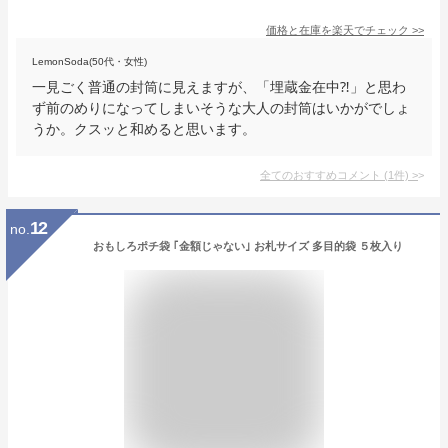
価格と在庫を
楽天
でチェック
>>
LemonSoda(50代・女性)
一見ごく普通の封筒に見えますが、「埋蔵金在中⁈」と思わ
ず前のめりになってしまいそうな大人の封筒はいかがでしょ
うか。クスッと和めると思います。
全てのおすすめコメント
(
1
件)
>
12
no.
おもしろポチ袋 ｢金額じゃない｣ お札サイズ 多目的袋 ５枚入り