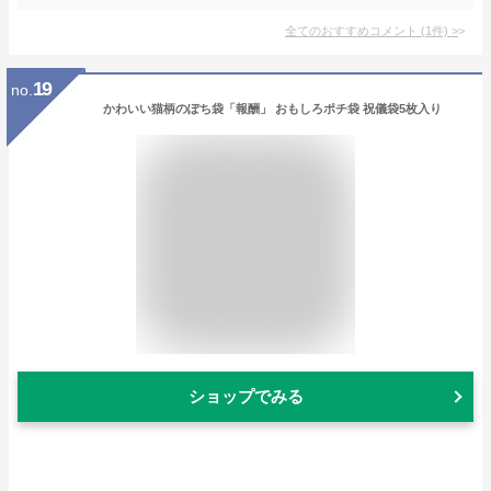
全てのおすすめコメント
(
1
件)
>
19
no.
かわいい猫柄のぽち袋「報酬」 おもしろポチ袋 祝儀袋5枚入り
ショップでみる