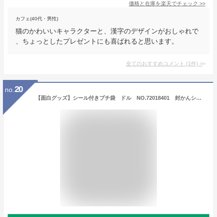
価格と在庫を
楽天
でチェック
>>
カフェ(40代・男性)
猫のかわいいキャラクターと、漢字のデザインがおしゃれで
、ちょっとしたプレゼントにも喜ばれると思います。
全てのおすすめコメント
(
1
件)
>
20
no.
【面白グッズ】シール付きプチ袋 ドル NO.72018401 封かんシール付き 5枚セット★どっきりびっくり面白ぽち袋おとし玉袋お小遣い/お札を折って入れるタイプおとしだま袋パロディグッズ米ドル札柄ドル紙幣柄★【3cmメール便OK】