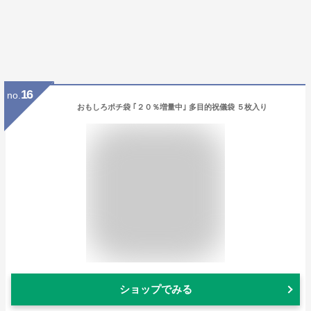
16
no.
おもしろポチ袋 ｢２０％増量中｣ 多目的祝儀袋 ５枚入り
ショップでみる