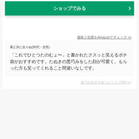
ショップでみる
価格と在庫を
Amazon
でチェック
>>
風と共に去りぬ(30代・女性)
「これでひとつたのむょ〜」と書かれたクスッと笑えるポチ
袋がおすすめです。たぬきの悪巧みをした顔が可愛く、もら
った方も笑ってくれること間違いなしです。
全てのおすすめコメント
(
1
件)
>