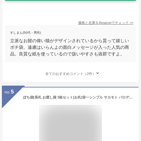
価格と在庫を
Amazon
でチェック
>>
すしまん(50代・男性)
立派なお髭の偉い猫がデザインされているから貰って嬉しい
ポチ袋。遠慮はいらんよの面白メッセージが入った人気の商
品。良質な紙を使っているので扱いやすさも抜群ですよ。
全てのおすすめコメント（2件）
5
no.
ぽち袋[長札 お渡し袋 3枚セット]お札/栄一シンプル サカモト パロディ金封 お年玉袋 グッズ 通販