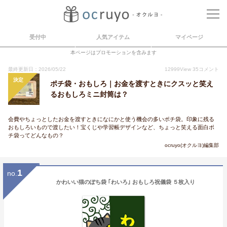
受付中
人気アイテム
マイページ
本ページはプロモーションを含みます
最終更新日：2026/05/22
12999
View
35
コメント
決定
ポチ袋・おもしろ｜お金を渡すときにクスッと笑え
るおもしろミニ封筒は？
会費やちょっとしたお金を渡すときになにかと使う機会の多いポチ袋。印象に残る
おもしろいもので渡したい！宝くじや学習帳デザインなど、ちょっと笑える面白ポ
チ袋ってどんなもの？
ocruyo(オクルヨ)編集部
1
no.
かわいい猫のぽち袋 ｢わいろ｣ おもしろ祝儀袋 ５枚入り