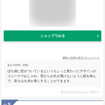
ショップでみる
価格と在庫を
楽天
でチェック
>>
あかり(40代・女性)
ぽち袋に窓がついているというちょっと変わったデザインが
ユニークでおしゃれ。窓からお札が透けないように紙を挟ん
で、富士山を赤か青にすることができます。
全てのおすすめコメント
(
1
件)
>
9
no.