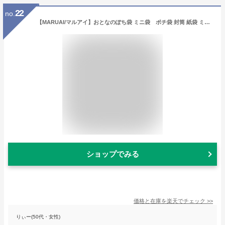
22
no.
【MARUAI/マルアイ】おとなのぽち袋 ミニ袋 ポチ袋 封筒 紙袋 ミニ封筒 小 大人 ぽち袋 お年玉袋 お年玉 金封 ご祝儀袋 お祝い袋 祝儀袋 プレゼント ギフト 贈り物 お礼 お返し 挨拶 心づけ 心付け お車代 大人のポチ袋
ショップでみる
価格と在庫を
楽天
でチェック
>>
りぃー(50代・女性)