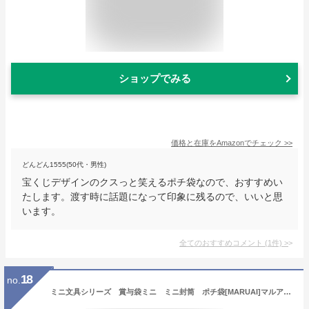
ショップでみる
価格と在庫を
Amazon
でチェック
>>
どんどん1555(50代・男性)
宝くじデザインのクスっと笑えるポチ袋なので、おすすめい
たします。渡す時に話題になって印象に残るので、いいと思
います。
全てのおすすめコメント
(
1
件)
>
18
no.
ミニ文具シリーズ 賞与袋ミニ ミニ封筒 ポチ袋[MARUAI]マルアイポチ袋・お年玉袋・お小遣い・小物入れ・ボーナス