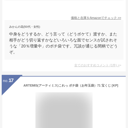
価格と在庫を
Amazon
でチェック
>>
みかんの花(50代・女性)
中身をどうするか、どう言って（どうボケて）渡すか、また
相手がどう切り返すかなどいろいろな面でセンスが試されそ
うな「20％増量中」のポチ袋です。冗談が通じる間柄でどう
ぞ。
全てのおすすめコメント
(
1
件)
>
17
no.
ARTEMIS(アーティミス)これっ ポチ袋（お年玉袋）71 宝くじ [KP]