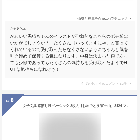
価格と在庫を
Amazon
でチェック
>>
シャボン玉
かわいい黒猫ちゃんのイラストが印象的なこちらのポチ袋は
いかがでしょうか？「たくさんはいってますにゃ」と言って
くれているので受け取ったらなくさないようにちゃんと気を
引き締めて保管する気になります。中身は決まった額であっ
ても少額であってもたくさんの気持ちを受け取れたようでH
OTな気持ちになれそう！
全てのおすすめコメント
(
1
件)
>
8
no.
女子文具 窓ぽち袋 ベーシック 3枚入【おめでとう/富士山】3424 マルアイ ノ-MD1B