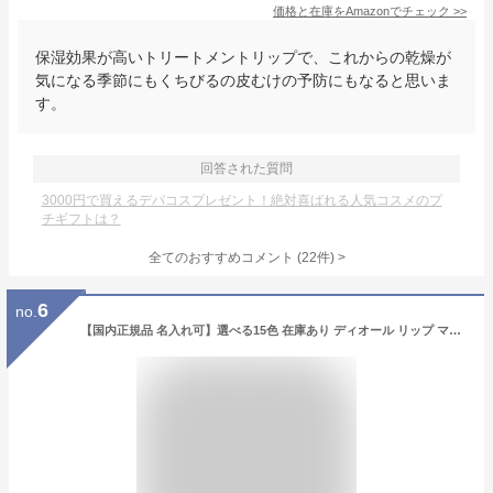
価格と在庫を
Amazon
でチェック
>>
保湿効果が高いトリートメントリップで、これからの乾燥が
気になる季節にもくちびるの皮むけの予防にもなると思いま
す。
回答された質問
3000円で買えるデパコスプレゼント！絶対喜ばれる人気コスメのプ
チギフトは？
全てのおすすめコメント
(
22
件)
>
6
no.
【国内正規品 名入れ可】選べる15色 在庫あり ディオール リップ マキシマイザー Dior アディクト リップグロス リップケア コスメ 化粧品 ブランド 女性 誕生日 プレゼント ギフト 人気 2025年新色