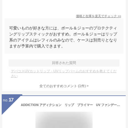
価格と在庫を
楽天
でチェック
>>
可愛いものが好きな方には、ポール＆ジョーのプロテクティ
ングリップスティックがおすすめ。ポール＆ジョーはリップ
系のアイテムはレフィルのみなので、ケースは別売りとなり
ますが予算内で購入できます。
回答された質問
デパコスUVカットリップ・UVリップバームのおすすめを教えてくだ
さい
全てのおすすめコメント
(
1
件)
>
17
no.
ADDICTION アディクション リップ プライマー UV ファンデーション用スポンジ