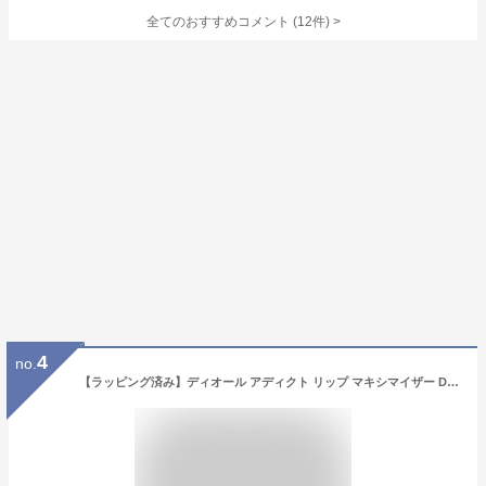
全てのおすすめコメント
(
12
件)
>
4
no.
【ラッピング済み】ディオール アディクト リップ マキシマイザー DIOR リップクリーム リップケア ティント ティントリップ コスメ 下地 010/ホロピンク 母の日 1個 (x 1)