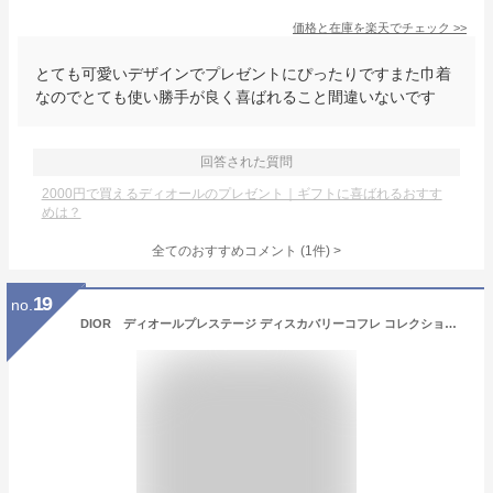
価格と在庫を
楽天
でチェック
>>
とても可愛いデザインでプレゼントにぴったりですまた巾着
なのでとても使い勝手が良く喜ばれること間違いないです
回答された質問
2000円で買えるディオールのプレゼント｜ギフトに喜ばれるおすす
めは？
全てのおすすめコメント
(
1
件)
>
19
no.
DIOR ディオールプレステージ ディスカバリーコフレ コレクション cd-gift-pre-2023 2024 数量限定品 ホリデー コスメ ビューティ化粧ギフト セット プレゼント