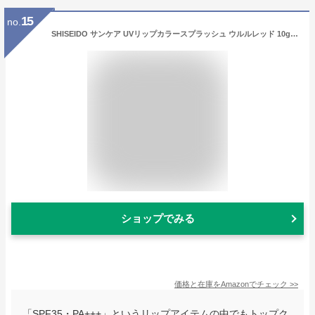
15
no.
SHISEIDO サンケア UVリップカラースプラッシュ ウルルレッド 10g SPF35 PA+++ | 口紅 ・ リップグロス | チューブタイプ | 無香料 | 紫外線カット | 資生堂
ショップでみる
価格と在庫を
Amazon
でチェック
>>
「SPF35・PA+++」というリップアイテムの中でもトップク