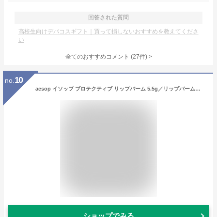
回答された質問
高校生向けデパコスギフト｜買って損しないおすすめを教えてくださ
い
全てのおすすめコメント
(
27
件)
>
10
no.
aesop イソップ プロテクティブ リップバーム 5.5g／リップバーム（SPF30 PA++） 正規品 敏感肌 リップケア デイリーケア リップクリーム
ショップでみる