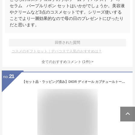
セラム パープルリボン セットはいかがでしょうか。美容液
やクリームなど3点のコスメセットです。シリーズ使いする
ことでより一層効果的なので母の日のプレゼントにぴったり
だと思います。
回答された質問
コスメのギフトセット｜デパコスで人気のおすすめは？
全てのおすすめコメント
(
1
件)
>
21
no.
【セット品・ラッピング済み】DIOR ディオール カプチュールトータル ENGY トラベルセット(洗顔・美容液・乳液・アイクリーム) ＋ポーチ プレゼント ギフト【ショッパー フラワー ギフトボックス付き】