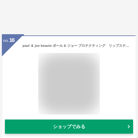
16
no.
paul ＆ joe beaute ポール & ジョー プロテクティング リップスティック 01＜レフィル＞2.6g／SPF25・PA++／リップケア・リップクリーム・ベース正規品 2025年1月5日 発売
ショップでみる