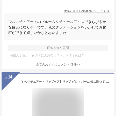
価格と在庫を
Amazon
でチェック
>>
ジルスチュアートのブルームクチュールアイズできらびやか
な目元になりそうです。色のグラデーションをいかしてお化
粧ができて嬉しいかなと思いました。
回答された質問
高校入学祝い！女の子に人気のコスメ、おすすめは？
全てのおすすめコメント
(
1
件)
>
14
no.
【ジルスチュアート リップケア】リップ グロウ バーム 01 1個 (x 1) [並行輸入品]