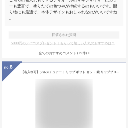
こちらの名入れもできるディオールのマキシマイザーはカラ
ーも豊富で、塗りたての色つやが持続するのもいいです。贈
り物にも最適で、本体デザインもおしゃれなのがいいですね
。
回答された質問
5000円のデパコスプレゼント｜もらって嬉しい人気のおすすめは？
全てのおすすめコメント
(
19
件)
>
8
no.
【名入れ可】ジルスチュアート リップ ギフト セット 鏡 リップブロッサム バーム 01＆コンパクトミラー 2 刻印 化粧品 コスメ ギフトセット ポーチ JILLSTUART レディース ブランド 正規品 新品 ホワイトデー お返し プレゼント 女性 誕生日 実用的 デパコス