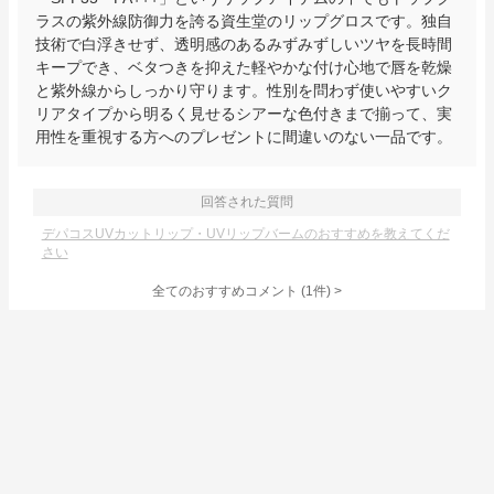
ラスの紫外線防御力を誇る資生堂のリップグロスです。独自
技術で白浮きせず、透明感のあるみずみずしいツヤを長時間
キープでき、ベタつきを抑えた軽やかな付け心地で唇を乾燥
と紫外線からしっかり守ります。性別を問わず使いやすいク
リアタイプから明るく見せるシアーな色付きまで揃って、実
用性を重視する方へのプレゼントに間違いのない一品です。
回答された質問
デパコスUVカットリップ・UVリップバームのおすすめを教えてくだ
さい
全てのおすすめコメント
(
1
件)
>