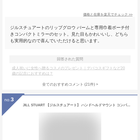
価格と在庫を
楽天
でチェック
>>
ジルスチュアートのリップグロウ バームと専用巾着ポーチ付
きコンパクトミラーのセット。見た目もかわいいし、どちら
も実用的なので喜んでいただけると思います。
回答された質問
成人祝いに女性へ贈るコスメのプレゼント｜デパコスギフトなど20
歳の記念におすすめは？
全てのおすすめコメント
(
21
件)
>
3
no.
JILL STUART 【ジルスチュアート】 ハンドヘルドマウント コンパクトミラーII