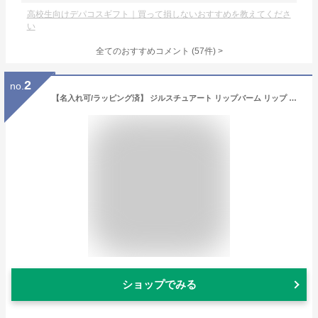
高校生向けデパコスギフト｜買って損しないおすすめを教えてくださ
い
全てのおすすめコメント
(
57
件)
>
2
no.
【名入れ可/ラッピング済】 ジルスチュアート リップバーム リップ バーム セット キット リップクリーム JILLSTUART 鏡 ミラー ギフト リップグロウ リップスティック リップバーム プレゼント 女性 女友達 ブランド ギフトセット 化粧品 コスメ 美容 新品
ショップでみる