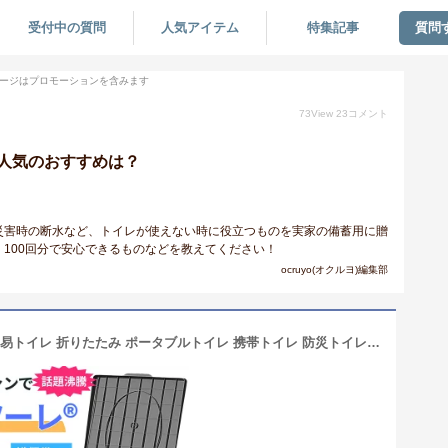
受付中の質問
人気アイテム
特集記事
質問
ージはプロモーションを含みます
73
View
23
コメント
人気のおすすめは？
災害時の断水など、トイレが使えない時に役立つものを実家の備蓄用に贈
100回分で安心できるものなどを教えてください！
ocruyo(オクルヨ)編集部
【防災グッズ大賞受賞】 スツーレ® 簡易トイレ 折りたたみ ポータブルトイレ 携帯トイレ 防災トイレ 災害用 非常用 防災グッズ 耐荷重100kg 排便袋＆凝固剤つき