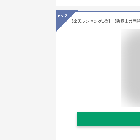
2
no.