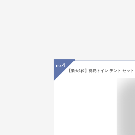
4
no.