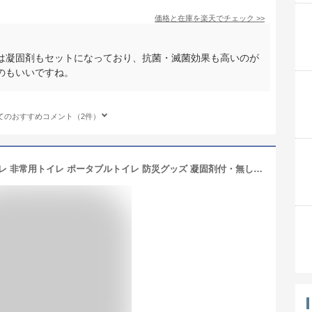
価格と在庫を
楽天
でチェック
>>
は凝固剤もセットになっており、抗菌・滅菌効果も高いのが
のもいいですね。
てのおすすめコメント（2件）
＼楽天 1位／★防災士推奨★ 簡易トイレ 非常用トイレ ポータブルトイレ 防災グッズ 凝固剤付・無し 2タイプ 排便袋付 12回分 防災トイレ 折りたたみ 持ち運び 携帯トイレ 災害用トイレ