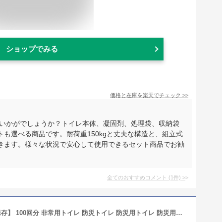
ショップでみる
価格と在庫を
楽天
でチェック
>>
はいかがでしょうか？トイレ本体、凝固剤、処理袋、収納袋
も選べる商品です。耐荷重150kgと丈夫な構造と、組立式
きます。様々な状況で安心して使用できるセット商品でお勧
全てのおすすめコメント
(
1
件)
>
【楽天1位】【最新の炭入り・半永久保存】 100回分 非常用トイレ 防災トイレ 防災用トイレ 防災用品 防災セット 防災グッズ 災害用トイレ 災害トイレ 非常トイレ 簡易トイレ 携帯トイレ 非常用持ち出し袋 大便 小便 災害 備蓄 地震 震災 避難 凝固剤 保存食 非常食 防災食