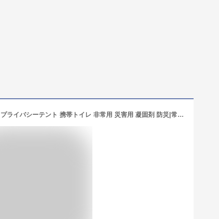
【楽天1位】簡易トイレ テント セット プライバシーテント 携帯トイレ 非常用 災害用 凝固剤 防災|常備 ポップアップテント ポータブルトイレ 処理袋付き プライベートテント トイレ 折りたたみ キャンプ 車中泊 着替えテント 避難用 地震 蓋付