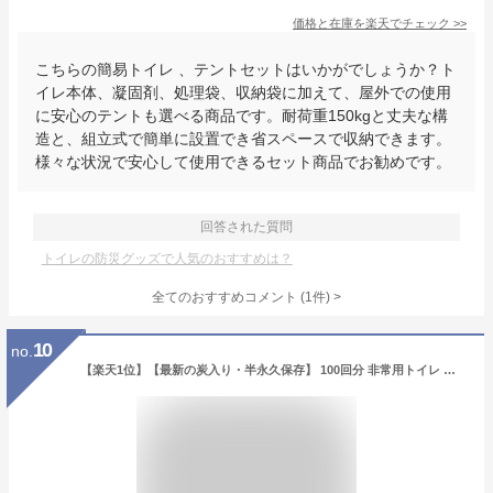
価格と在庫を
楽天
でチェック
>>
こちらの簡易トイレ 、テントセットはいかがでしょうか？ト
イレ本体、凝固剤、処理袋、収納袋に加えて、屋外での使用
に安心のテントも選べる商品です。耐荷重150kgと丈夫な構
造と、組立式で簡単に設置でき省スペースで収納できます。
様々な状況で安心して使用できるセット商品でお勧めです。
回答された質問
トイレの防災グッズで人気のおすすめは？
全てのおすすめコメント
(
1
件)
>
10
no.
【楽天1位】【最新の炭入り・半永久保存】 100回分 非常用トイレ 防災トイレ 防災用トイレ 防災用品 防災セット 防災グッズ 災害用トイレ 災害トイレ 非常トイレ 簡易トイレ 携帯トイレ 非常用持ち出し袋 大便 小便 災害 備蓄 地震 震災 避難 凝固剤 保存食 非常食 防災食