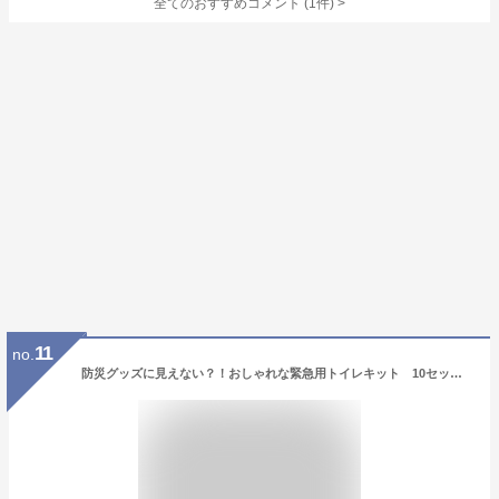
全てのおすすめコメント
(
1
件)
>
11
no.
防災グッズに見えない？！おしゃれな緊急用トイレキット 10セット 10年保証 ETK-01【沖縄離島等は別途確認】