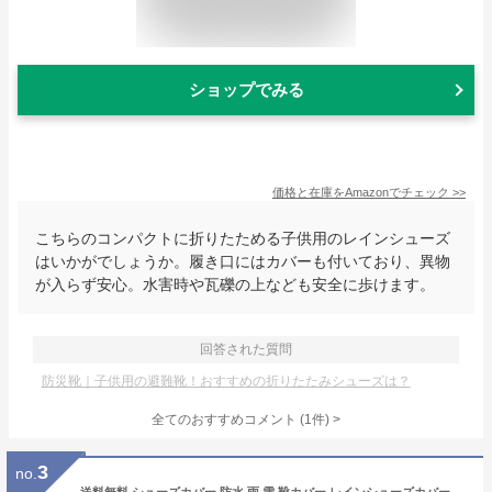
ショップでみる
価格と在庫を
Amazon
でチェック
>>
こちらのコンパクトに折りたためる子供用のレインシューズ
はいかがでしょうか。履き口にはカバーも付いており、異物
が入らず安心。水害時や瓦礫の上なども安全に歩けます。
回答された質問
防災靴｜子供用の避難靴！おすすめの折りたたみシューズは？
全てのおすすめコメント
(
1
件)
>
3
no.