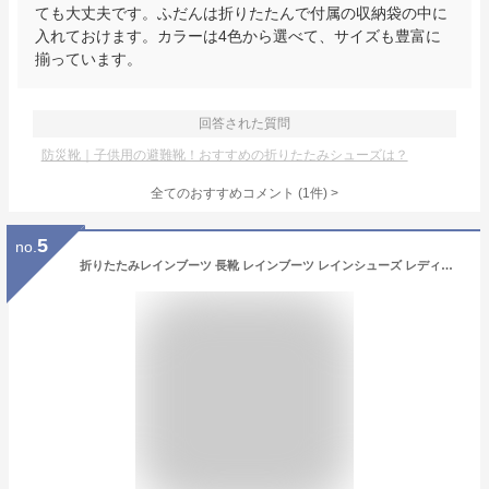
ても大丈夫です。ふだんは折りたたんで付属の収納袋の中に
入れておけます。カラーは4色から選べて、サイズも豊富に
揃っています。
回答された質問
防災靴｜子供用の避難靴！おすすめの折りたたみシューズは？
全てのおすすめコメント
(
1
件)
>
5
no.
折りたたみレインブーツ 長靴 レインブーツ レインシューズ レディース 大人 長靴 靴 防水 完全防水 パッカブルレインブーツ 収納袋付き ゲリラ豪雨 大雨 台風 オシャレ 雨靴 通園 通学 雨 台風対策 親子 お揃い 防災 災害用 キッズ 子供 emoka