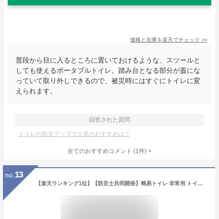
価格と在庫を
楽天
でチェック
>>
普段から目に入るところに置いておけるような、スツールと
しても使えるポータブルトイレ。踏み台となる部分が蓋にな
っていて取り外しできるので、被災時にはすぐにトイレに変
えられます。
回答された質問
トイレの防災グッズで人気のおすすめは？
全てのおすすめコメント
(
1
件)
>
13
no.
【楽天ランキング1位】【防災士共同開発】簡易トイレ 非常用 トイレ 非常用トイレ 凝固剤 持ち出し袋 50回 100回 緊急簡易トイレ消臭 非常用簡易トイレ 抗菌 滅菌 清潔 臭わない 抗菌消臭簡易トイレ 災害用トイレ 日本製 防災 防災グッズ 防災用品 地震 地震対策 災害