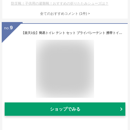
防災靴｜子供用の避難靴！おすすめの折りたたみシューズは？
全てのおすすめコメント
(
1
件)
>
9
no.
【楽天1位】簡易トイレ テント セット プライバシーテント 携帯トイレ 非常用 災害用 凝固剤 防災|常備 ポップアップテント ポータブルトイレ 処理袋付き プライベートテント トイレ 折りたたみ キャンプ 車中泊 着替えテント 避難用 地震 蓋付
ショップでみる