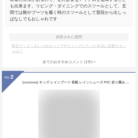
も出来ます。リビング・ダイニングでのスツールとして、玄
関では靴やブーツを履く時のスツールとして普段から出しっ
ぱなしでもおしゃれです
回答された質問
防災グッズ｜おしゃれなバッグやリュックに入った本当に必要なセッ
トは？
全てのおすすめコメント
(
1
件)
>
2
no.
[cnstone] キッズ レインブーツ 長靴 レインシューズ PVC 折り畳み 収納可能 ポケッタブル 防水 雨靴 子供用 柔らかい ノンスリップソール ガーデニング キャンプ 通学（ブラウン，22cm）