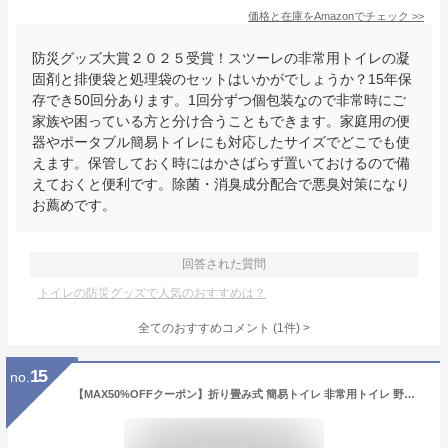
価格と在庫を
Amazon
でチェック
>>
防災グッズ大賞２０２５受賞！スツーレの非常用トイレの凝
固剤と排便袋と処理袋のセットはいかがでしょうか？15年保
存でき50回分あります。1回分ずつ個包装なので非常時にご
家族や困っている方と分け合うこともできます。家庭用の便
器やポータブル簡易トイレにも対応したサイズでどこでも使
えます。保管しておく時にはかさばらず置いておけるので備
えておくと便利です。除菌・消臭成分配合で悪臭対策になり
お薦めです。
回答された質問
トイレの防災グッズで人気のおすすめは？
全てのおすすめコメント
(
1
件)
>
15
no.
【MAX50%OFFクーポン】折り畳み式 簡易トイレ 非常用トイレ 野外用トイレ 車載トイレ 携帯トイレ 便器 簡単 防災グッズ 防災用品 キャンプ アウトドア ポータブル ゴミ袋 持ち運び U字型 収納 水洗い 屋外 耐荷重200kg