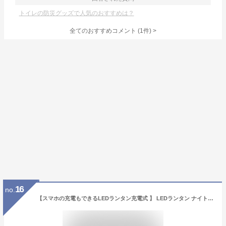
トイレの防災グッズで人気のおすすめは？
全てのおすすめコメント
(
1
件)
>
16
no.
【スマホの充電もできるLEDランタン充電式 】 LEDランタン ナイトライト 防災ライト テーブルライト デスクランプ テーブルランプ デスクライト 照明器具 LED リビング 明るい おしゃれ LED照明 アンティーク ランタン 防災グッズ 釣り 充電器 アウトドア 懐中電灯 キャンプ