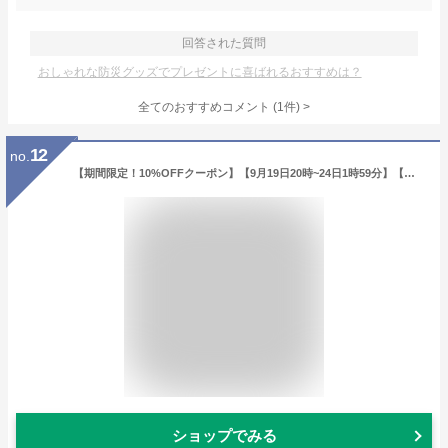
回答された質問
おしゃれな防災グッズでプレゼントに喜ばれるおすすめは？
全てのおすすめコメント
(
1
件)
>
12
no.
【期間限定！10%OFFクーポン】【9月19日20時~24日1時59分】【防災グッズ大賞受賞】 スツーレ® Step 簡易トイレ 折りたたみ ポータブルトイレ 携帯トイレ 防災トイレ 災害用 非常用 防災グッズ 耐荷重150kg 排便袋&凝固剤つき
ショップでみる