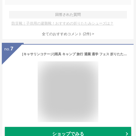
回答された質問
防災靴｜子供用の避難靴！おすすめの折りたたみシューズは？
全てのおすすめコメント
(
2
件)
>
7
no.
[キャサリンコテージ]雨具 キャンプ 旅行 通園 通学 フェス 折りたたみ レインブーツ DE003 男女兼用 23cm サックス[SAX] TAK
ショップでみる