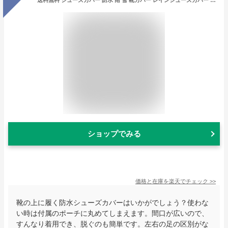
送料無料 シューズカバー 防水 雨 雪 靴カバー レインシューズカバー レインシューズ 伸縮性 軽量 耐摩耗 耐久性 泥除け 砂遊び 持ち運び 折り畳み 滑り止め 梅雨対策 アウトドア 自転車 登山 旅行 レインカバー 長靴 防水カバー 雨靴 雨具 大人 子供 男女兼用
ショップでみる
価格と在庫を
楽天
でチェック
>>
靴の上に履く防水シューズカバーはいかがでしょう？使わな
い時は付属のポーチに丸めてしまえます。間口が広いので、
すんなり着用でき、脱ぐのも簡単です。左右の足の区別がな