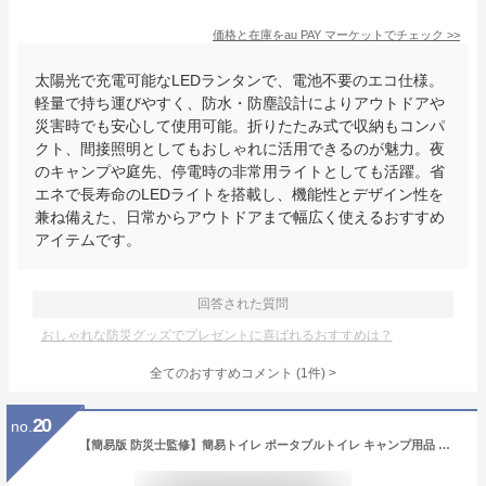
価格と在庫を
au PAY マーケット
でチェック
>>
太陽光で充電可能なLEDランタンで、電池不要のエコ仕様。
軽量で持ち運びやすく、防水・防塵設計によりアウトドアや
災害時でも安心して使用可能。折りたたみ式で収納もコンパ
クト、間接照明としてもおしゃれに活用できるのが魅力。夜
のキャンプや庭先、停電時の非常用ライトとしても活躍。省
エネで長寿命のLEDライトを搭載し、機能性とデザイン性を
兼ね備えた、日常からアウトドアまで幅広く使えるおすすめ
アイテムです。
回答された質問
おしゃれな防災グッズでプレゼントに喜ばれるおすすめは？
全てのおすすめコメント
(
1
件)
>
20
no.
【簡易版 防災士監修】簡易トイレ ポータブルトイレ キャンプ用品 携帯トイレ 耐荷重150㎏ 非常用トイレ 防災グッズ 折りたたみ式 緊急トイレ 持ち運び易い 組み立て簡単 多用途 15年長期保管可能 地震/災害/アウトドア/介護用 収納袋&排便袋x12＆凝固剤x12付き