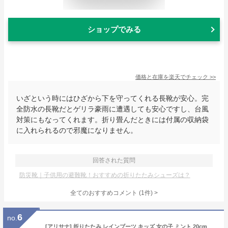
ショップでみる
価格と在庫を
楽天
でチェック
>>
いざという時にはひざから下を守ってくれる長靴が安心。完
全防水の長靴だとゲリラ豪雨に遭遇しても安心ですし、台風
対策にもなってくれます。折り畳んだときには付属の収納袋
に入れられるので邪魔になりません。
回答された質問
防災靴｜子供用の避難靴！おすすめの折りたたみシューズは？
全てのおすすめコメント
(
1
件)
>
6
no.
[アリサナ] 折りたたみ レインブーツ キッズ 女の子 ミント 20cm