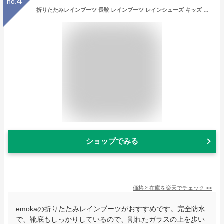
4
no.
折りたたみレインブーツ 長靴 レインブーツ レインシューズ キッズ 子供 長靴 靴 防水 完全防水 収納袋付き 台風 ゲリラ豪雨 大雨 おとなシック オシャレ 雨靴 通園 通学 雨 台風対策 親子 姉妹 兄弟 お揃い 防災 災害用 レディース emoka
ショップでみる
価格と在庫を
楽天
でチェック
>>
emokaの折りたたみレインブーツがおすすめです。完全防水
で、靴底もしっかりしているので、割れたガラスの上を歩い