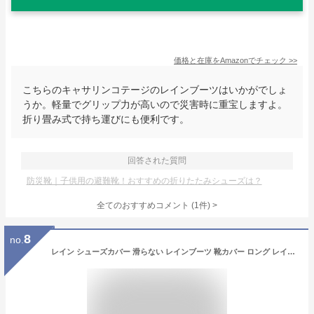
価格と在庫を
Amazon
でチェック
>>
こちらのキャサリンコテージのレインブーツはいかがでしょ
うか。軽量でグリップ力が高いので災害時に重宝しますよ。
折り畳み式で持ち運びにも便利です。
回答された質問
防災靴｜子供用の避難靴！おすすめの折りたたみシューズは？
全てのおすすめコメント
(
1
件)
>
8
no.
レイン シューズカバー 滑らない レインブーツ 靴カバー ロング レインブーツカバー レイングッズ 雨用 防水 アウトドア 折りたたみ 折り畳み 長靴 持ち運び 雨 防災 災害 通学 ゲリラ 雨対策 梅雨 キッズ こども 子供用 メンズ レディース 男女兼用