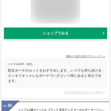
ショップでみる
価格と在庫を
楽天
でチェック
>>
ニジマル(40代・女性)
防災ポーチのセットをおすすめします。いつでも持ち歩ける
スッキリオシャレなポーチでいざという時にあると安心でき
ます。
全てのおすすめコメント
(
1
件)
>
15
no.
シンプル2連ホイッスル ブラック 防災グッズ キーホルダー キーリング 笛 防犯グッズ 護身 防災用品 災害時 小型 ファッション SOS 緊急時 合図 防犯用品 防衛用 自己防衛 コンパクト 災害時 アウトドア 防災関連グッズ 警告 指示 救援要請【ゆうパケット送料無料】