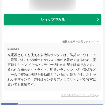
ショップでみる
価格と在庫を
楽天
でチェック
>>
moca2000
充電器としても使える多機能ランタンは、防災やアウトドア
に最適です。USBポートからスマホの充電ができるため、災
害時やキャンプでのバッテリー切れの心配を軽減できます。
柔らかな光のナイトライト、明るいランタン、懐中電灯など
、一台で複数の機能を兼ね備えているのも魅力です。おしゃ
れなデザインで、普段はインテリアとしてリビングや寝室に
置いても素敵です。
全てのおすすめコメント
(
1
件)
>