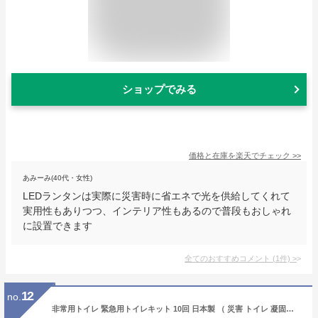
ショップでみる
価格と在庫を
楽天
でチェック
>>
あみーみ(40代・女性)
LEDランタンは実際に災害時に省エネで光を供給してくれて
実用性もありつつ、インテリア性もあるので普段もおしゃれ
に設置できます
全てのおすすめコメント
(
1
件)
>
12
no.
非常用トイレ 緊急用トイレキット 10回 日本製 （ 災害 トイレ 凝固剤 防災セット 防災グッズ おしゃれ 非常時 簡易トイレ 介護 断水 防災 緊急用 簡易 キャンプ 持ち運び 携帯トイレ 非常トイレ 使い捨て 災害時 避難時 緊急時 ）【3980円以上送料無料】