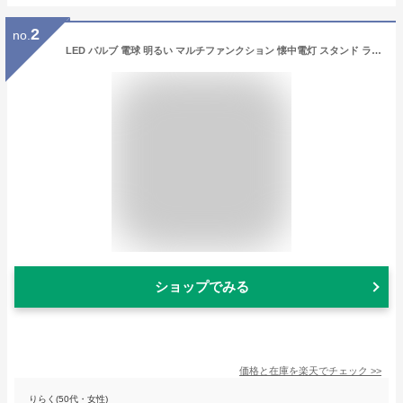
2
no.
LED バルブ 電球 明るい マルチファンクション 懐中電灯 スタンド ライト ランプ 口金 E27 ホワイト ゴールド 電球色 充電式 リモコン付 屋内用 停電 防災 非常灯 スタンドライト スタンドランプ 高輝度ライト 電飾 飾付け ハンディ 持ち運び 防災グッズ かわいい おしゃれ
ショップでみる
価格と在庫を
楽天
でチェック
>>
りらく(50代・女性)