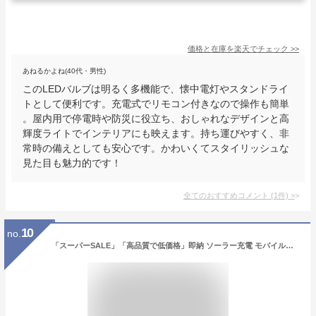
価格と在庫を
楽天
でチェック
>>
あねるかよね(40代・男性)
このLEDバルブは明るく多機能で、懐中電灯やスタンドライ
トとして便利です。充電式でリモコン付きなので操作も簡単
。屋内用で停電時や防災に役立ち、おしゃれなデザインと高
輝度ライトでインテリアにも映えます。持ち運びやすく、非
常時の備えとしても安心です。かわいくてスタイリッシュな
見た目も魅力的です！
全てのおすすめコメント
(
1
件)
>
10
no.
「スーパーSALE」「高品質で低価格」即納 ソーラー充電 モバイルバッテリー ソーラー 大容量 小型 高速充電 スマホ充電器 20000mAh 軽量 薄型 モバ充 機内持ち込み 同時充電 LED照明機能 iPhone/Android対応 PSE認証済 3in1ケーブル 非常用 緊急用