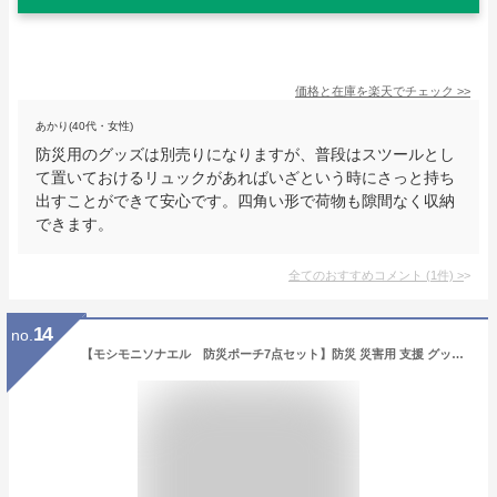
価格と在庫を
楽天
でチェック
>>
あかり(40代・女性)
防災用のグッズは別売りになりますが、普段はスツールとし
て置いておけるリュックがあればいざという時にさっと持ち
出すことができて安心です。四角い形で荷物も隙間なく収納
できます。
全てのおすすめコメント
(
1
件)
>
14
no.
【モシモニソナエル 防災ポーチ7点セット】防災 災害用 支援 グッズ ポーチ 備蓄 ホイッスル アルミシート 景品 粗品 ギフト イベント プレゼント 店舗 病院施設 老人ホーム 介護施設 かわいい オシャレ 町内会 大人 便利