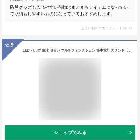
防災グッズも入れやすい荷物のまとまるアイテムになってい
て収納もしやすいものになっていておすすめします。
全てのおすすめコメント
(
1
件)
>
9
no.
LED バルブ 電球 明るい マルチファンクション 懐中電灯 スタンド ライト ランプ 口金 E27 ホワイト ゴールド 電球色 充電式 リモコン付 屋内用 停電 防災 非常灯 スタンドライト スタンドランプ 高輝度ライト 電飾 飾付け ハンディ 持ち運び 防災グッズ かわいい おしゃれ
ショップでみる