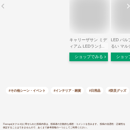
キャリーザサン ミデ
LED バル
ィアム LEDランタン
るい マル
充電式 ライト 太陽
ション 懐
ショップでみる
ショッ
光 ソーラーパネル
タンド ラ
軽量 防水 防塵 キャ
プ 口金 E
ンプ 登山 Mサイズ
ト ゴール
旧ソーラーパフ おし
充電式 リ
ゃれ 人気 災害 防災
屋内用 停
グッズ 間接照明 折
常灯 スタ
#その他シーン・イベント
#インテリア・雑貨
#日用品
#防災グッズ
りたたみ 携帯用 持
スタンドラ
ち運び メール便
度ライト 
け ハンデ
び 防災グ
いい おし
※
ocruyo(オクルヨ)
に寄せられた投稿内容は、投稿者の主観的な感想・コメントを含みます。 投稿の信憑性・正確性を
保証することはできませんので、あくまで参考情報の一つとしてご利用ください。