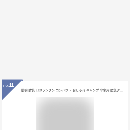
11
no.
照明 防災 LEDランタン コンパクト おしゃれ キャンプ 非常用 防災グッズ 地震対策用品 LEDライト 懐中電灯 ハンディライト ランプ 小型 吊り下げフック付