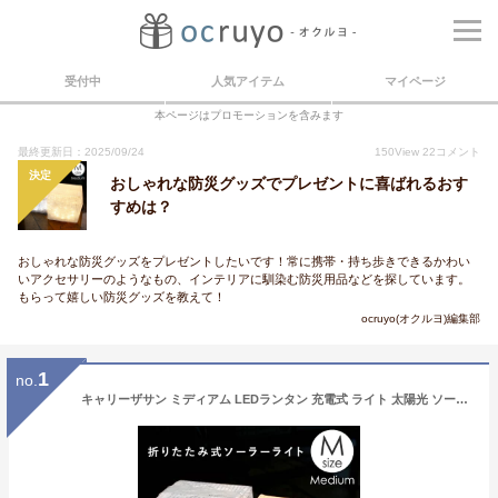
受付中
人気アイテム
マイページ
本ページはプロモーションを含みます
最終更新日：2025/09/24
150
View
22
コメント
決定
おしゃれな防災グッズでプレゼントに喜ばれるおす
すめは？
おしゃれな防災グッズをプレゼントしたいです！常に携帯・持ち歩きできるかわい
いアクセサリーのようなもの、インテリアに馴染む防災用品などを探しています。
もらって嬉しい防災グッズを教えて！
ocruyo(オクルヨ)編集部
1
no.
キャリーザサン ミディアム LEDランタン 充電式 ライト 太陽光 ソーラーパネル 軽量 防水 防塵 キャンプ 登山 Mサイズ 旧ソーラーパフ おしゃれ 人気 災害 防災グッズ 間接照明 折りたたみ 携帯用 持ち運び メール便