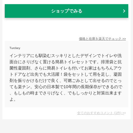
ショップでみる
価格と在庫を
楽天
でチェック
>>
Turckey
インテリアにも馴染むスッキリとしたデザインでトイレや洗
面台にさりげなく置ける簡易トイレセットです。排泄袋と抗
菌性凝固剤、さらに簡易トイレも付いてお家はもちろんアウ
トドアなど出先でも大活躍！袋をセットして用を足し、凝固
剤を振りかけるだけで良く、可燃ごみとして出せるのでとっ
ても楽チン。安心の日本製で10年間の長期保存ができるので
、もしもの時までさりげなく、でもしっかりと対策出来ます
よ。
全てのおすすめコメント
(
1
件)
>