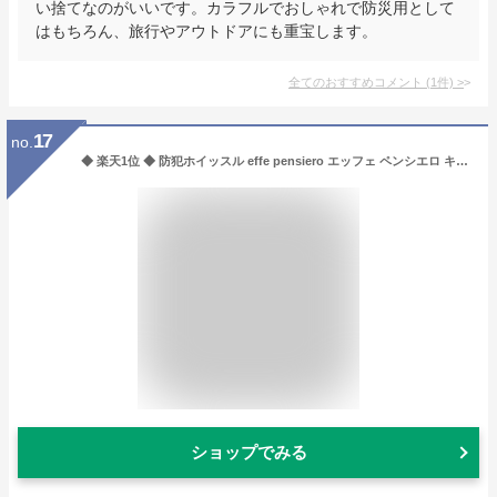
い捨てなのがいいです。カラフルでおしゃれで防災用として
はもちろん、旅行やアウトドアにも重宝します。
全てのおすすめコメント
(
1
件)
>
17
no.
◆ 楽天1位 ◆ 防犯ホイッスル effe pensiero エッフェ ペンシエロ キーリング 全8種 笛 ホイッスル 防災 護身用 防災グッズ 子ども 防犯 鯖江 おしゃれ 日本製 プレゼント プチギフト Made in Japan 動物 パンダ ハリネズミ ヒツジ ネコ ペンギン
ショップでみる