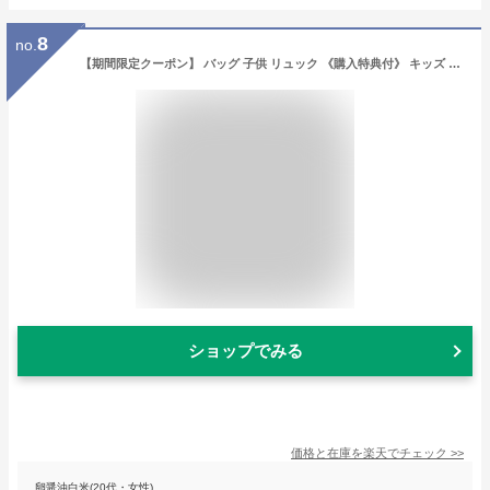
8
no.
【期間限定クーポン】 バッグ 子供 リュック 《購入特典付》 キッズ 男の子 女の子 くまリュック 保育園 幼稚園 カバン お出かけ かわいい おしゃれ くま パンダ こども 子ども キャラクター 誕生日 TURN OVER ☆ プレゼント ギフト 熱中症対策 防災グッズ 敬老の日
ショップでみる
価格と在庫を
楽天
でチェック
>>
卵醤油白米(20代・女性)