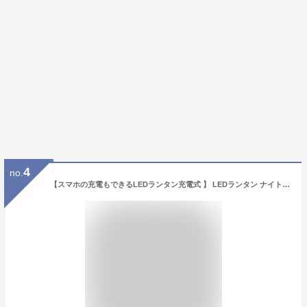
4
no.
【スマホの充電もできるLEDランタン充電式 】 LEDランタン ナイトライト 防災ライト テーブルライト デスクランプ テーブルランプ デスクライト 照明器具 LED リビング 明るい おしゃれ LED照明 アンティーク ランタン 防災グッズ 釣り 充電器 アウトドア 懐中電灯 キャンプ