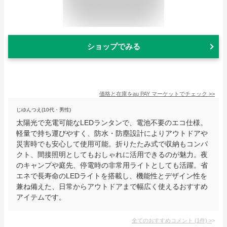
ショップでみる
価格と在庫を
au PAY マーケット
でチェック
>>
じゆんつえ(10代・男性)
太陽光で充電可能なLEDランタンで、電池不要のエコ仕様。
軽量で持ち運びやすく、防水・防塵設計によりアウトドアや
災害時でも安心して使用可能。折りたたみ式で収納もコンパ
クト、間接照明としてもおしゃれに活用できるのが魅力。夜
のキャンプや庭先、停電時の非常用ライトとしても活躍。省
エネで長寿命のLEDライトを搭載し、機能性とデザイン性を
兼ね備えた、日常からアウトドアまで幅広く使えるおすすめ
アイテムです。
全てのおすすめコメント
(
1
件)
>