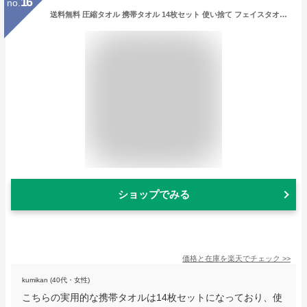
16
no.
送料無料 圧縮タオル 携帯タオル 14枚セット 使い捨て フェイスタオル コンパクト 旅行 携帯 防災グッズ 便利 おしぼり 雑巾 布巾 アウトドアタオル 使い捨てタオル 個包装 カラフル おしゃれ 持ち運び 予備 14個
ショップでみる
価格と在庫を
楽天
でチェック
>>
kumikan (40代・女性)
こちらの実用的な携帯タオルは14枚セットになっており、使