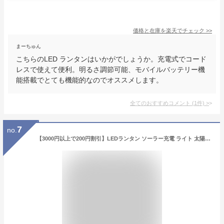
価格と在庫を
楽天
でチェック
>>
まーちゅん
こちらのLED ランタンはいかがでしょうか。充電式でコード
レスで使えて便利。明るさ調節可能、モバイルバッテリー機
能搭載でとても機能的なのでオススメします。
全てのおすすめコメント
(
1
件)
>
7
no.
【3000円以上で200円割引】LEDランタン ソーラー充電 ライト 太陽光 ソーラーパネル 軽量 防水 防塵 おしゃれ 防災グッズ 間接照明 折り