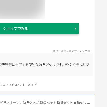
ショップでみる
価格と在庫を
楽天
でチェック
>>
で災害時に重宝する便利な防災グッズです。軽くて持ち運び
てのおすすめコメント（2件）
【防災士監修】 防災リュック 1人用 アイリスオーヤマ 防災グッズ 33点 セット 防災セット 食品なし 災害グッズ リュック 大容量 防災 災害 トイレ 給水 ウォータータンク 非常用持ち出し袋 避難グッズ 防災用品 BRS-33 *