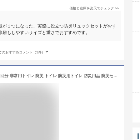
価格と在庫を
楽天
でチェック
>>
限が１つになった、実際に役立つ防災リュックセットがおす
非難もしやすいサイズと重さでおすすめです。
てのおすすめコメント（3件）
【楽天1位】【最新の半永久保存】 100回分 非常用トイレ 防災 トイレ 防災用トイレ 防災用品 防災セット 防災グッズ 災害用トイレ 災害トイレ 非常トイレ 簡易トイレ 携帯トイレ 携帯用トイレ 非常用持ち出し袋 大便 小便 災害 備蓄 地震 震災 凝固剤 保存食 非常食 防災食