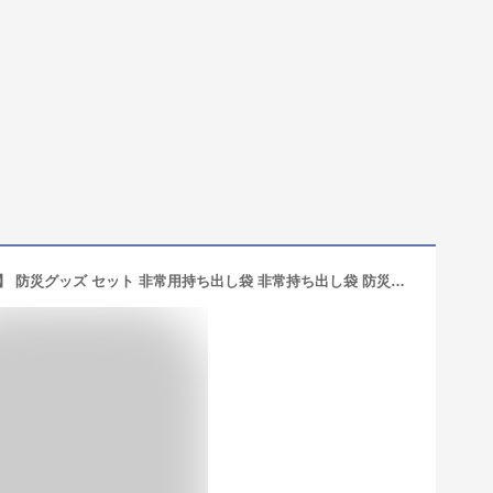
防災セット 家族 1人用【スタンダード】 防災グッズ セット 非常用持ち出し袋 非常持ち出し袋 防災用品 避難セット 防災グッツ 子供用 女性用 災害 グッズ 防災リュック 結婚祝い 地震 避難袋 保存食 災害用品 災害グッズ 非常用品RN