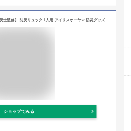
《ポイント10倍★18日10時まで》【防災士監修】 防災リュック 1人用 アイリスオーヤマ 防災グッズ 33点 セット 防災セット 食品なし 災害グッズ リュック 大容量 防災 災害 トイレ 給水 ウォータータンク 非常用持ち出し袋 避難グッズ 防災用品 BRS-33 *
ショップでみる