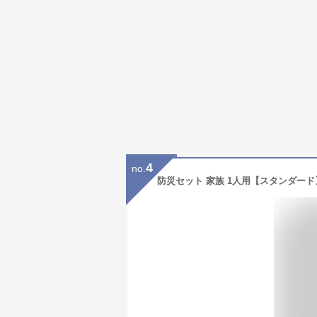
4
no.