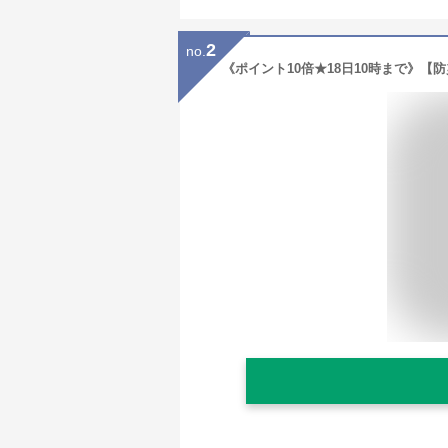
2
no.