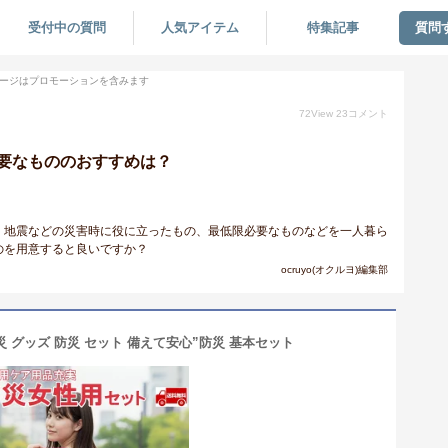
受付中の質問
人気アイテム
特集記事
質問
ージはプロモーションを含みます
72
View
23
コメント
要なもののおすすめは？
。地震などの災害時に役に立ったもの、最低限必要なものなどを一人暮ら
のを用意すると良いですか？
ocruyo(オクルヨ)編集部
 グッズ 防災 セット 備えて安心”防災 基本セット