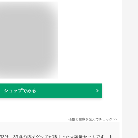
ショップでみる
価格と在庫を
楽天
でチェック
>>
-33は、33点の防災グッズが詰まった大容量セットです。ト