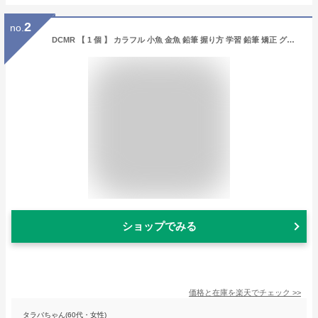
2
no.
DCMR 【 1 個 】 カラフル 小魚 金魚 鉛筆 握り方 学習 鉛筆 矯正 グリップ ペン 豆 防止 お楽しみカラー
ショップでみる
価格と在庫を
楽天
でチェック
>>
タラバちゃん(60代・女性)