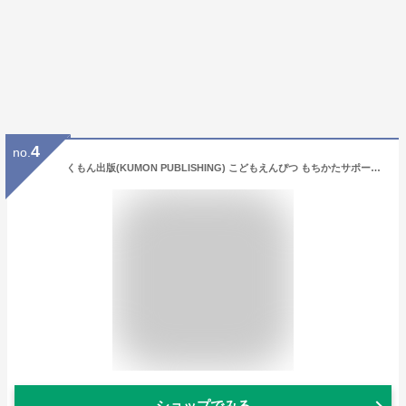
4
no.
くもん出版(KUMON PUBLISHING) こどもえんぴつ もちかたサポーター ES-10 (２セット)
ショップでみる