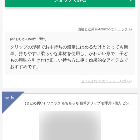
価格と在庫を
Amazon
でチェック
>>
panおじさん(50代・男性)
クリップの形状でお手持ちの鉛筆にはめるだけととっても簡
単、持ちやすい柔らかな素材を使用し、かわいい形で、子ど
もの興味を引き付け正しい持ち方に導く効果的なアイテムで
おすすめです。
全てのおすすめコメント
(
1
件)
>
5
no.
（まとめ買い）ソニック もちもっち 鉛筆グリップ 右手用 2個入 ピンク SK-6417-P 【×5】