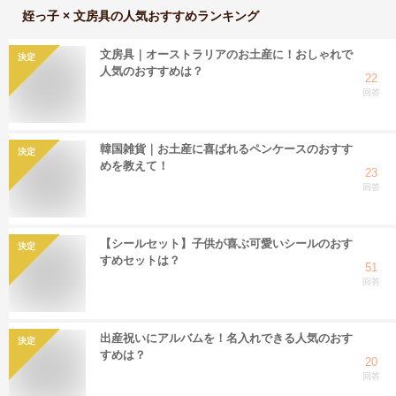
姪っ子 × 文房具
の人気おすすめランキング
文房具｜オーストラリアのお土産に！おしゃれで
決定
人気のおすすめは？
22
回答
韓国雑貨｜お土産に喜ばれるペンケースのおすす
決定
めを教えて！
23
回答
【シールセット】子供が喜ぶ可愛いシールのおす
決定
すめセットは？
51
回答
出産祝いにアルバムを！名入れできる人気のおす
決定
すめは？
20
回答