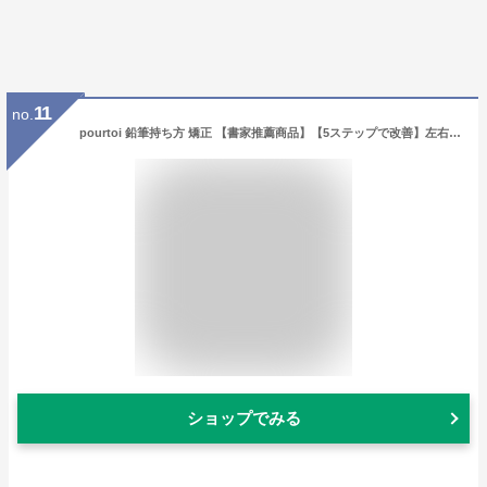
11
no.
pourtoi 鉛筆持ち方 矯正 【書家推薦商品】【5ステップで改善】左右兼用 日本語説明書付 16個セット 子供 疲労軽減 5本指持ち グリップ ペン はじめて くもん クリア
ショップでみる