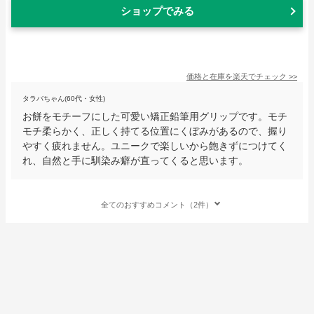
ショップでみる
価格と在庫を
楽天
でチェック
>>
タラバちゃん(60代・女性)
お餅をモチーフにした可愛い矯正鉛筆用グリップです。モチ
モチ柔らかく、正しく持てる位置にくぼみがあるので、握り
やすく疲れません。ユニークで楽しいから飽きずにつけてく
れ、自然と手に馴染み癖が直ってくると思います。
全てのおすすめコメント（2件）