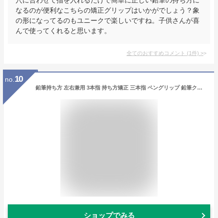
なるのが便利なこちらの矯正グリップはいかがでしょう？象
の形になってるのもユニークで楽しいですね。子供さんが喜
んで使ってくれると思います。
全てのおすすめコメント
(
1
件)
>
10
no.
鉛筆持ち方 左右兼用 3本指 持ち方矯正 三本指 ペングリップ 鉛筆クリップ 握り方矯正 鉛筆もちかた 子供用 鉛筆セット サポーター 小学生 子供勉強 10個セット 送料無料
ショップでみる