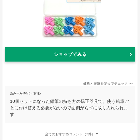
ショップでみる
価格と在庫を
楽天
でチェック
>>
あみーみ(40代・女性)
10個セットになった鉛筆の持ち方の矯正器具で、使う鉛筆ご
とに付け替える必要がないので面倒がらずに取り入れられま
す
全てのおすすめコメント（2件）