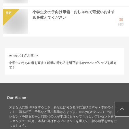
小学生女の子向け筆箱｜おしゃれで可愛いおすす
決定
めを教えてください
36
回答
ocruyo(オクルヨ)
小学生のうちに癖を直す！鉛筆の持ち方を矯正するかわいいグリップを教え
て！
Our Vision
大切な人に贈り物をするとき、あなたは何を基準に選びますか？季節のイベ
ント、贈る相手、予算など選ぶ基準はさまざま。ocruyo(オクルヨ）では、プ
レゼントを贈る相手と同世代の人が本当にもらってうれしいプレゼントをラ
ンキングでご紹介。本当に喜ばれるプレゼントを選んで、贈る相手を幸せに
しましょう。