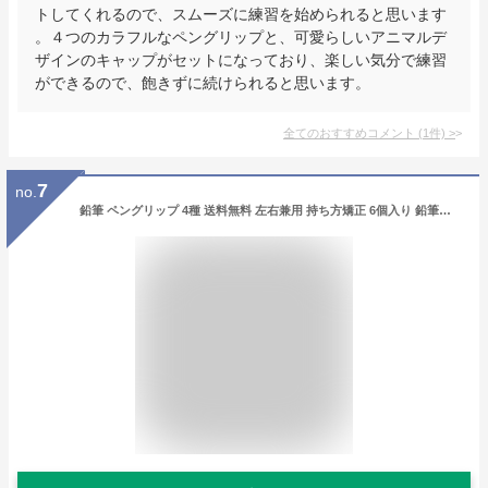
トしてくれるので、スムーズに練習を始められると思います
。４つのカラフルなペングリップと、可愛らしいアニマルデ
ザインのキャップがセットになっており、楽しい気分で練習
ができるので、飽きずに続けられると思います。
全てのおすすめコメント
(
1
件)
>
7
no.
鉛筆 ペングリップ 4種 送料無料 左右兼用 持ち方矯正 6個入り 鉛筆グリップ 持ち方矯正グリップ 握り方矯正 シリコン ソフト 固定 シンプル 幼児 子供用 小学生 勉強 学習