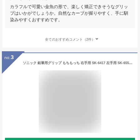
カラフルで可愛い金魚の形で、楽しく矯正できそうなグリッ
プはいかがでしょうか。自然なカーブが握りやすく、手に馴
染みやすくおすすめです。
全てのおすすめコメント（2件）
3
no.
ソニック 鉛筆用グリップ もちもっち 右手用 SK-6417 左手用 SK-6552 【ネコポスもOK】 鉛筆 補助 グリップ サポート 矯正