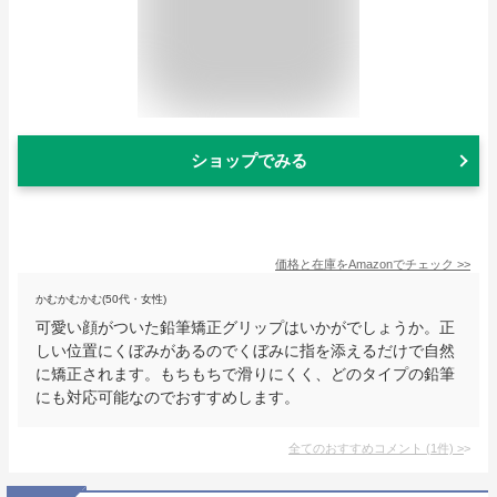
ショップでみる
価格と在庫を
Amazon
でチェック
>>
かむかむかむ(50代・女性)
可愛い顔がついた鉛筆矯正グリップはいかがでしょうか。正
しい位置にくぼみがあるのでくぼみに指を添えるだけで自然
に矯正されます。もちもちで滑りにくく、どのタイプの鉛筆
にも対応可能なのでおすすめします。
全てのおすすめコメント
(
1
件)
>