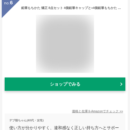
6
no.
鉛筆もちかた 矯正 8点セット 4個鉛筆キャップと+4個鉛筆もちかた 左右手兼用 鉛筆持ち方 子供 ペングリップ 鉛筆持ち方サポーター 疲労を軽減 握り方正しい持ち方 柔らかいシリコン
ショップでみる
価格と在庫を
Amazon
でチェック
>>
デブ猫ちゃん(40代・女性)
使い方が分かりやすく、違和感なく正しい持ち方へとサポー