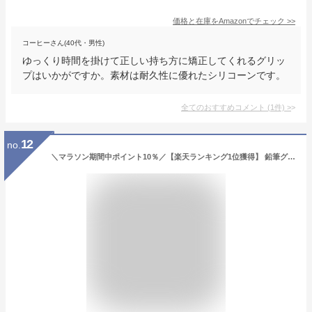
価格と在庫を
Amazon
でチェック
>>
コーヒーさん(40代・男性)
ゆっくり時間を掛けて正しい持ち方に矯正してくれるグリッ
プはいかがですか。素材は耐久性に優れたシリコーンです。
全てのおすすめコメント
(
1
件)
>
12
no.
＼マラソン期間中ポイント10％／【楽天ランキング1位獲得】 鉛筆グリップ 鉛筆 持ち方 矯正 子供 児童 幼児 練習 上手 上達 向上 サポート 鉛筆持ち方 ペングリップ 握り方矯正 子供用 小学生 左右兼用 勉強 学習 サポーター 6個入り セット ステップ1〜4まで