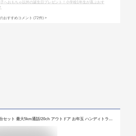
の子へおもちゃ以外の誕生日プレゼント！小学校1年生が喜ぶおす
？
のおすすめコメント
(
72
件)
>
【あす楽 送料無料】トランシーバー 2台セット 最大5km通話/20ch アウトドア お年玉 ハンディトランシーバー プレゼント 玩具 おもちゃ 小学生 男の子 女の子 3歳 4歳 5歳 クリスマス クリスマスプレゼント