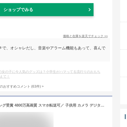
ショップでみる
価格と在庫を
楽天
でチェック
>>
チで、オシャレだし、音楽やアラーム機能もあって、喜んで
の女の子に今人気のグッズは？小学生がハマってる流行りのおもち
えて！
のおすすめコメント
(
63
件)
>
＼コスパ最強！日本企業☆年間ランキング受賞 4800万高画質 スマホ転送可／ 子供用 カメラ デジタルカメラ 1080p録画 32GB キッズカメラ トイカメラ おもちゃ 男の子 女の子 プレゼント 2歳 3歳 4歳 5歳 キッズ 知育玩具 子供 誕生日プレゼント クリスマス プレゼント ギフト