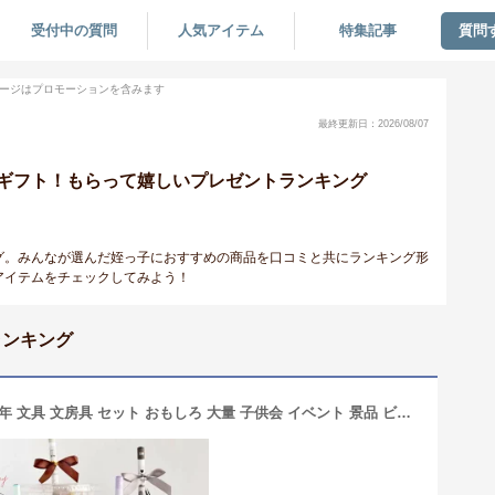
受付中の質問
人気アイテム
特集記事
質問
ージはプロモーションを含みます
最終更新日：2026/08/07
ギフト！もらって嬉しいプレゼントランキング
グ。みんなが選んだ姪っ子におすすめの商品を口コミと共にランキング形
アイテムをチェックしてみよう！
ランキング
文具セット 小学生 女の子 低学年 高学年 文具 文房具 セット おもしろ 大量 子供会 イベント 景品 ビンゴ くじ引き 詰め合わせ 発表会 1000 円 子供 子ども こども 女子 プチギフト ギフト プレゼント 誕生日 お菓子 縁日 夏祭り 韓国 卒園 タピオカ 学童 塾 クリスマス