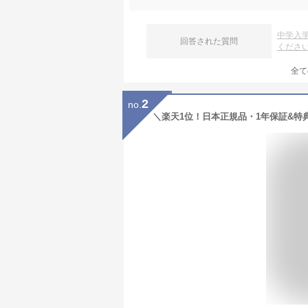
中学入
回答された質問
くださ
全て
2
no.