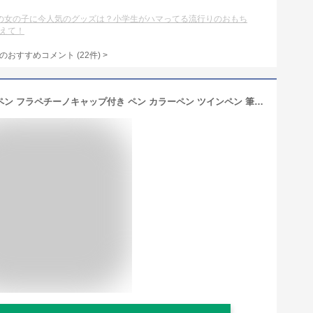
の女の子に今人気のグッズは？小学生がハマってる流行りのおもち
えて！
のおすすめコメント
(
22
件)
>
【6本セット】 メルティカフェツインペン フラペチーノキャップ付き ペン カラーペン ツインペン 筆記具 文房具 女の子 かわいい ホワイトデー 筆記具 子供 こども 文具 文具セット 小学生 中学生 女子 文房具セット 子供会 誕生日 プレゼント お返し 入学 クリスマス