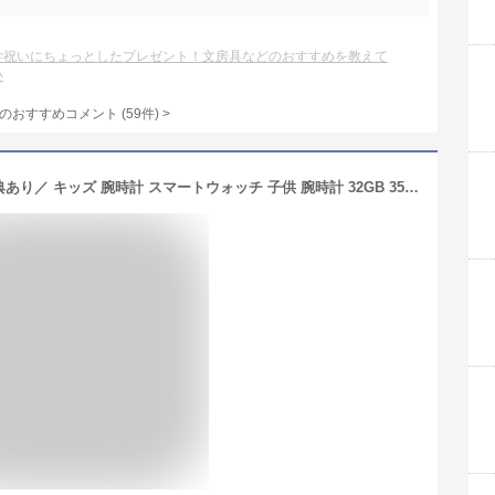
学祝いにちょっとしたプレゼント！文房具などのおすすめを教えて
い
のおすすめコメント
(
59
件)
>
＼楽天1位！日本正規品・1年保証&特典あり／ キッズ 腕時計 スマートウォッチ 子供 腕時計 32GB 35万画素 カメラ 大画面 録画録音 ゲーム 音楽 アラーム 歩数計 知育玩具 4歳 5歳 6歳 7歳 8歳 9歳 10歳 男の子 女の子 おもちゃ 小学生 子供 誕生日 クリスマスプレゼント 人気