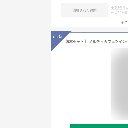
小学3年生
回答された質問
ゃなどを教
全て
5
no.