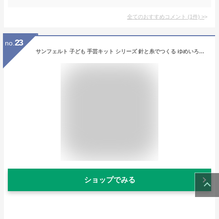
全てのおすすめコメント
(
1
件)
>
23
no.
サンフェルト 子ども 手芸キット シリーズ 針と糸でつくる ゆめいろマスコット ネコ SFKSK-5
ショップでみる