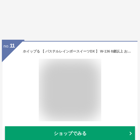
11
no.
ホイップる 【 パステルレインボースイーツDX 】 W-136 8歳以上 おもちゃ デコレーション パティシエ メイキングトイ Whipple エポック社 EPOCH
ショップでみる