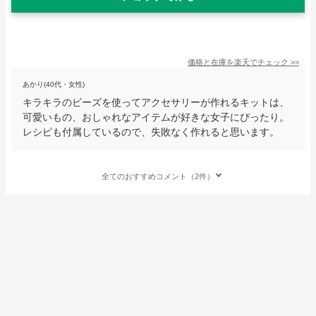
価格と在庫を
楽天
でチェック
>>
あかり(40代・女性)
キラキラのビーズを使ってアクセサリーが作れるキットは、
可愛いもの、おしゃれなアイテムが好きな女子にぴったり。
レシピも付属しているので、失敗なく作れると思います。
全てのおすすめコメント（2件）