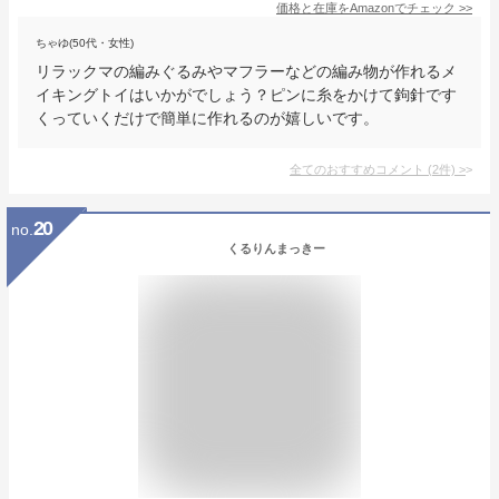
価格と在庫を
Amazon
でチェック
>>
ちゃゆ(50代・女性)
リラックマの編みぐるみやマフラーなどの編み物が作れるメ
イキングトイはいかがでしょう？ピンに糸をかけて鉤針です
くっていくだけで簡単に作れるのが嬉しいです。
全てのおすすめコメント
(
2
件)
>
20
no.
くるりんまっきー