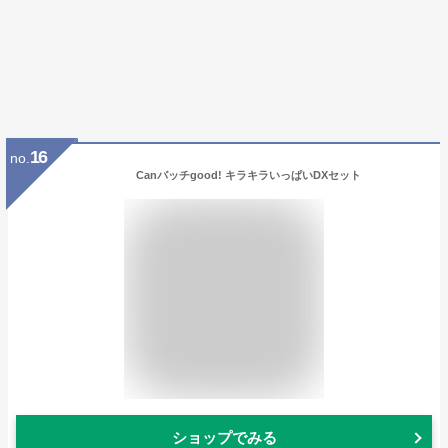
16
no.
Canバッチgood! キラキラいっぱいDXセット
ショップでみる