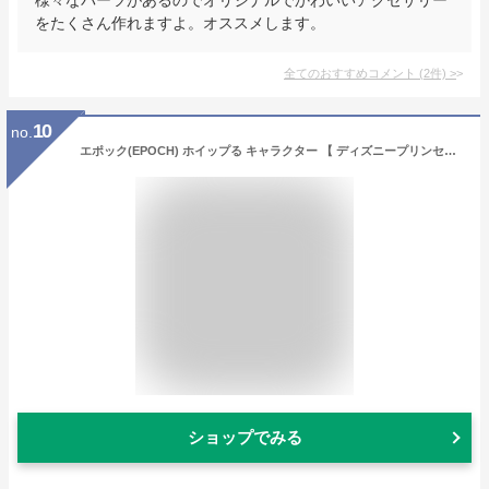
をたくさん作れますよ。オススメします。
全てのおすすめコメント
(
2
件)
>
10
no.
エポック(EPOCH) ホイップる キャラクター 【 ディズニープリンセス パールスイーツセット <ベル> 】 W-155 STマーク認証 8歳以上 おもちゃ デコレーション パティシエ メイキングトイ Whipple
ショップでみる