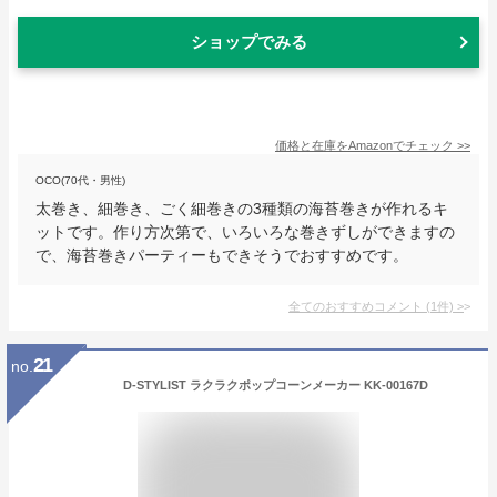
ショップでみる
価格と在庫を
Amazon
でチェック
>>
OCO(70代・男性)
太巻き、細巻き、ごく細巻きの3種類の海苔巻きが作れるキ
ットです。作り方次第で、いろいろな巻きずしができますの
で、海苔巻きパーティーもできそうでおすすめです。
全てのおすすめコメント
(
1
件)
>
21
no.
D-STYLIST ラクラクポップコーンメーカー KK-00167D