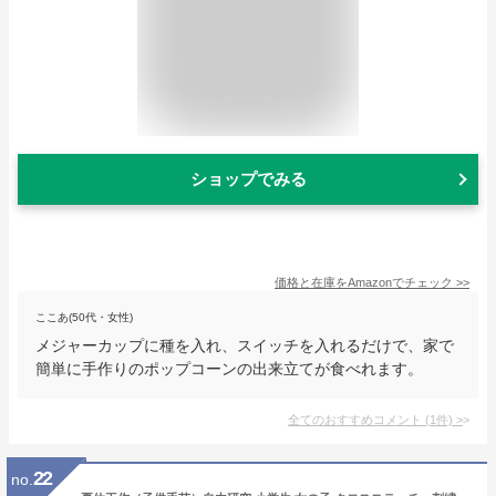
ショップでみる
価格と在庫を
Amazon
でチェック
>>
ここあ(50代・女性)
メジャーカップに種を入れ、スイッチを入れるだけで、家で
簡単に手作りのポップコーンの出来立てが食べれます。
全てのおすすめコメント
(
1
件)
>
22
no.