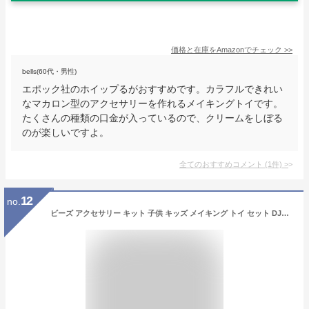
価格と在庫を
Amazon
でチェック
>>
bells(60代・男性)
エポック社のホイップるがおすすめです。カラフルできれい
なマカロン型のアクセサリーを作れるメイキングトイです。
たくさんの種類の口金が入っているので、クリームをしぼる
のが楽しいですよ。
全てのおすすめコメント
(
1
件)
>
12
no.
ビーズ アクセサリー キット 子供 キッズ メイキング トイ セット DJECO ジェコ ビーズ アンド フィギュアリネス ひも通し ひもとおし おもちゃ 女の子 知育玩具 おしゃれ遊び 誕生日 クリスマス プレゼント 玩具 お家遊び ギフト 巧緻性 8歳 9歳 10歳 11歳 人気 おすすめ