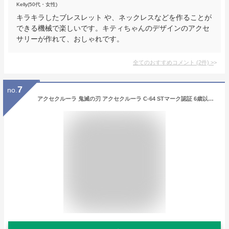
Kelly(50代・女性)
キラキラしたブレスレット や、ネックレスなどを作ることが
できる機械で楽しいです。キティちゃんのデザインのアクセ
サリーが作れて、おしゃれです。
全てのおすすめコメント
(
2
件)
>
7
no.
アクセクルーラ 鬼滅の刃 アクセクルーラ C-64 STマーク認証 6歳以上 おもちゃ アクセサリー ビーズアクセサリー メイキングトイ A