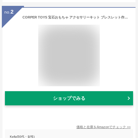
2
no.
CORPER TOYS 宝石おもちゃ アクセサリーキット ブレスレット作り 64点 キラキラ チャーム ビーズ遊び ビーズおもちゃ 手作りキットメイキングトイ おしゃれ 紐通しおもちゃ ひもとおしおもちゃ 女の子 アクセサリーケース付き クリスマス プレゼント
ショップでみる
価格と在庫を
Amazon
でチェック
>>
Kelly(50代・女性)