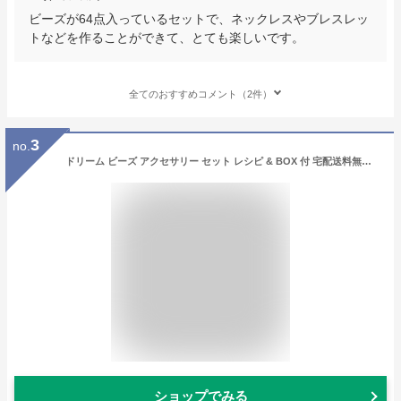
ビーズが64点入っているセットで、ネックレスやブレスレッ
トなどを作ることができて、とても楽しいです。
全てのおすすめコメント（2件）
3
no.
ドリーム ビーズ アクセサリー セット レシピ & BOX 付 宅配送料無料 ■ 知育 知育玩具 おもちゃ 女の子 キッズ 子供 ネックレス ドレッサー 誕生日 4歳 5歳 6歳 DIY メイキングトイ クリスマス X'mas プレゼント Xmas gift ■
ショップでみる