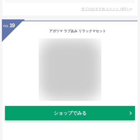
全てのおすすめコメント
(
4
件)
>
19
no.
アガツマ ラブあみ リラックマセット
ショップでみる