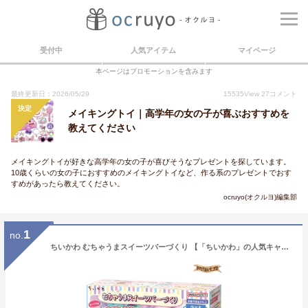
受付中
人気アイテム
マイページ
本ページはプロモーションを含みます
最終更新日：2026/05/29
15535
View
27
コメント
決定
メイキングトイ｜高学年の女の子が喜ぶおすすめを
教えてください
メイキングトイが好きな高学年の女の子が喜びそうなプレゼントを探しています。
10歳くらいの女の子におすすめのメイキングトイなど、作る系のプレゼントでおす
すめがあったら教えてください。
ocruyo(オクルヨ)編集部
1
no.
ちいかわ むちゃうまスイーツバーづくり 【「ちいかわ」の人気キャラクターたちが、かわいいスイーツに大変身！アイスバー、チョコバー、グミゼリーなど、“むちゃうま”スイーツバーが自分で作れちゃうスペシャルセット】