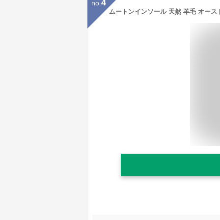
4
no.