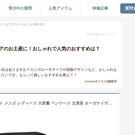
受付中の質問
人気アイテム
特集記事
質問
ージはプロモーションを含みます
1587
View
22
コメント
アのお土産に！おしゃれで人気のおすすめは？
すめはありますか？カンガルーモチーフや国旗デザインなど、おしゃれな
したいです。もらって嬉しいおすすめを教えて！
ocruyo(オクルヨ)編集部
JGHHOUN オーストラリア国旗プリント メンズ レディース 大容量 ペンケース 文房具 オーガナイザー ポーチ オフィス 在宅勤務