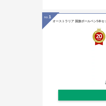
1
no.