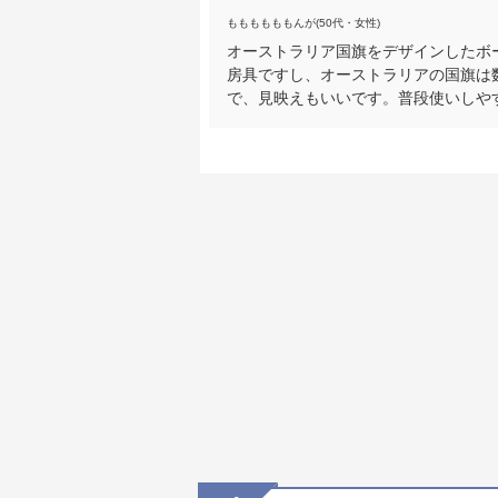
ももももももんが(50代・女性)
オーストラリア国旗をデザインしたボ
房具ですし、オーストラリアの国旗は
で、見映えもいいです。普段使いしや