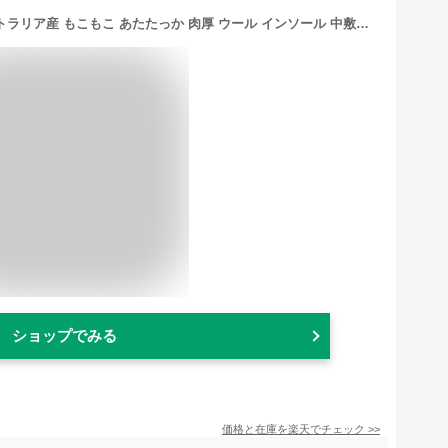
ムートンインソール 天然 羊毛 オーストラリア産 もこもこ あたたっか 肉厚 ウール インソール 中敷き ム ートン レディース メンズ 防寒 保温 蒸れない 長靴 スニーカー ブーツ
ショップでみる
価格と在庫を
楽天
でチェック
>>