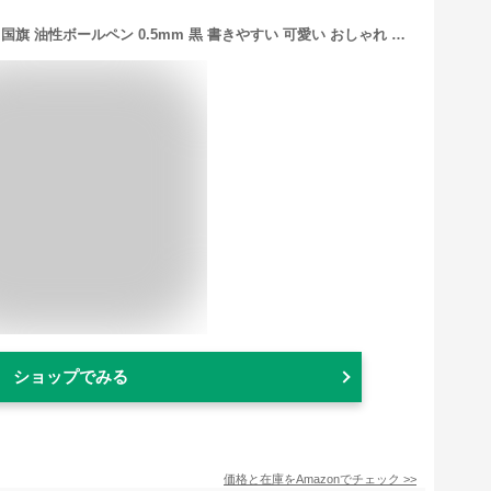
ボールペン 1本セット オーストラリア 国旗 油性ボールペン 0.5mm 黒 書きやすい 可愛い おしゃれ 筆記具 文房具 軽量 学生用 手帳 ノート 業務用 オフィス 学校 自宅用 誕生日 入学お祝い プレゼント
ショップでみる
価格と在庫を
Amazon
でチェック
>>