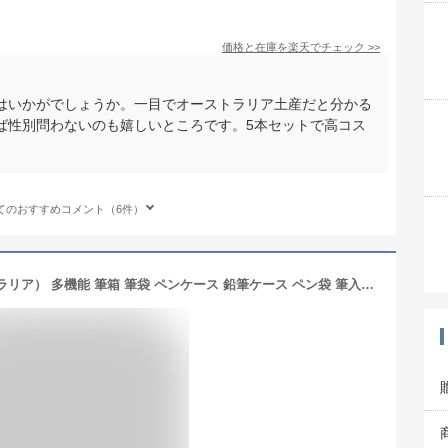
価格と在庫を
楽天
でチェック
>>
はいかがでしょうか。一目でオーストラリア土産だと分かる
ば性別問わないのも嬉しいところです。5本セットで高コス
てのおすすめコメント（6件）
かわいいコアラの動物たち（オーストラリア） 多機能 筆箱 筆袋 ペンケース 鉛筆ケース ペン袋 筆入れ 文房具箱 化粧ポーチ 筆入れ 小物収納