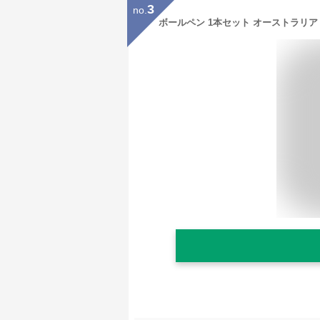
3
no.