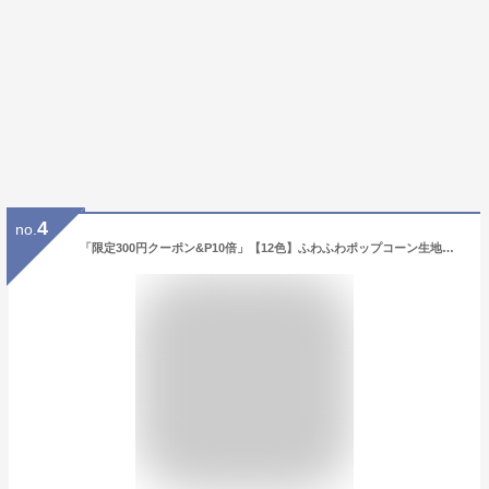
4
no.
「限定300円クーポン&P10倍」【12色】ふわふわポップコーン生地ペンケース かわいい ペンケース 高校生 女子 シンプル 文具 韓国 おしゃれ 可愛い 大学生 中学生 ブラシケース ぽこぽこ 子供 レディース 誕生日プレゼント 新学期 入学 進学祝い