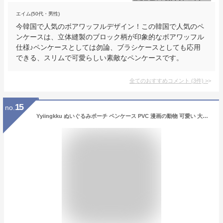
エイム(50代・男性)
今韓国で人気のボアワッフルデザイン！この韓国で人気のペ
ンケースは、立体縫製のブロック柄が印象的なボアワッフル
仕様♪ペンケースとしては勿論、ブラシケースとしても応用
できる、スリムで可愛らしい素敵なペンケースです。
全てのおすすめコメント
(
3
件)
>
15
no.
Yyiingkku ぬいぐるみポーチ ペンケース PVC 漫画の動物 可愛い 大容量 韓国 ins もこもこ ペンポーチ 筆箱 学生文房具バッグ 文具ケース 小銭入れ 文房具 収納袋 ファッション 軽量 便利 人気 ギフト 小学生 中学生 女の子 男の子 (ピンク)