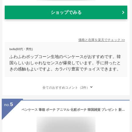
ショップでみる
価格と在庫を
楽天
でチェック
>>
bells(60代・男性)
ふわふわポップコーン生地のペンケースがおすすめです。韓
国らしいおしゃれなセンスが爆発しています。手に持ったと
きの感触もよいですよ。カラバリ豊富でチョイスできます。
全てのおすすめコメント（2件）
5
no.
ペンケース 筆箱 ポーチ アニマル 化粧ポーチ 韓国雑貨 プレゼント 新入学 鉛筆 ボールペン 小物入れ 誕生日 学用品 かわいい 学用品 女の子 おしゃれ うさぎ ねこ コアラ キリン 文房具 おもしろい 韓国っぽ オフィス用品