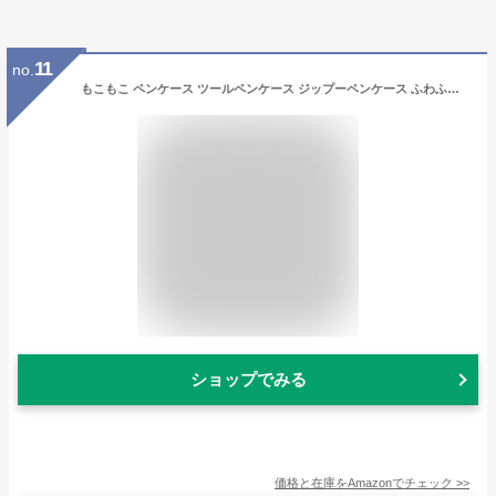
11
no.
もこもこ ペンケース ツールペンケース ジップーペンケース ふわふわ 大容量 多機能 筆箱 筆入れ 女性化粧ポーチ おしゃれ シンプル 可愛い 韓国 ペンケース ペンポーチ 塩の女の子 人気 ins映え 中小学生 高校生 大学生 子供 小物入れ 化粧品バック 携帯便利 プレゼント グレー
ショップでみる
価格と在庫を
Amazon
でチェック
>>