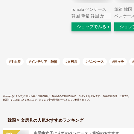
ronsila ペンケース
筆箱 韓国
韓国 筆箱 韓国 かわ
ペンケース
いい おしゃれ 大容
おしゃれ 
ショップでみる
ショッ
量 高校生 女子 中学
入れ 大容
生 ボアワッフルペン
学生 中学
ケース（ピンク）
男の子 女
期 入学祝
ント かわ
無料
#手土産
#インテリア・雑貨
#文房具
#ペンケース
#姪っ子
※
ocruyo(オクルヨ)
に寄せられた投稿内容は、投稿者の主観的な感想・コメントを含みます。 投稿の信憑性・正確性を
保証することはできませんので、あくまで参考情報の一つとしてご利用ください。
韓国 × 文房具
の人気おすすめランキング
中学生女子に人気のペンケース・筆箱のおすすめ