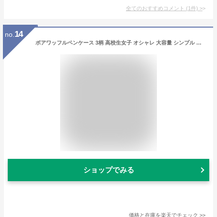
全てのおすすめコメント
(
1
件)
>
14
no.
ボアワッフルペンケース 3柄 高校生女子 オシャレ 大容量 シンプル ブロック チェック柄 文具 韓国 おしゃれ 可愛い 小学生 筆箱 女の子 ボアペンケース 小物 ギフト プレゼント 新学期 入学 進学祝い
ショップでみる
価格と在庫を
楽天
でチェック
>>