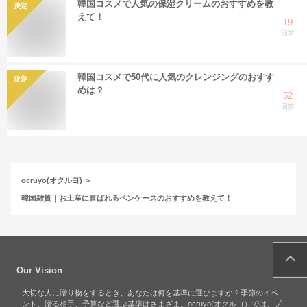
韓国コスメで人気の保湿クリームのおすすめを教
決定
えて！
19
回答
韓国コスメで50代に人気のクレンジングのおすす
決定
めは？
52
回答
ocruyo(オクルヨ)
韓国雑貨｜お土産に喜ばれるペンケースのおすすめを教えて！
Our Vision
大切な人に贈り物をするとき、あなたは何を基準に選びますか？季節のイベ
ント、贈る相手、予算など選ぶ基準はさまざま。ocruyo(オクルヨ）では、プ