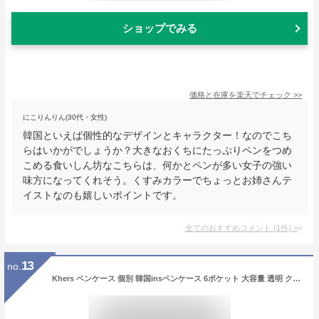
ショップでみる
価格と在庫を
楽天
でチェック
>>
にこりんりん(30代・女性)
韓国といえば個性的なデザインとキャラクター！なのでこち
らはいかがでしょうか？大きなおくちにたっぷりペンをつめ
こめる食いしん坊なこちらは、何かとペンが多い女子の強い
味方になってくれそう。くすみカラーでちょっとお姉さんテ
イストなのも嬉しいポイントです。
全てのおすすめコメント
(
1
件)
>
13
no.
Khers ペンケース 個別 韓国insペンケース 6ポケット 大容量 透明 クリア 韓国ins透明ペンケース (パープル)