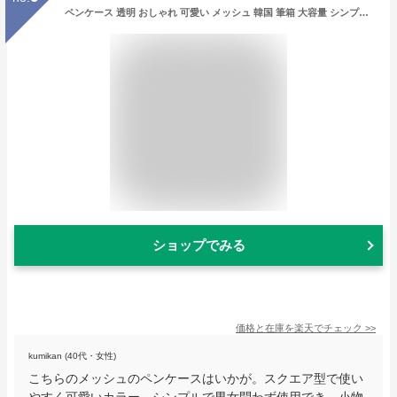
ペンケース 透明 おしゃれ 可愛い メッシュ 韓国 筆箱 大容量 シンプル 薄型 無地 クリア ペンケース かわいい 学生 小物入れ 男の子 女の子 収納 収納ポーチ 入学祝い 中学生 小学生 高校生 大学生 男性用 女性用 メンズ レディース プレゼント
ショップでみる
価格と在庫を
楽天
でチェック
>>
kumikan (40代・女性)
こちらのメッシュのペンケースはいかが。スクエア型で使い
やすく可愛いカラー。シンプルで男女問わず使用でき、小物