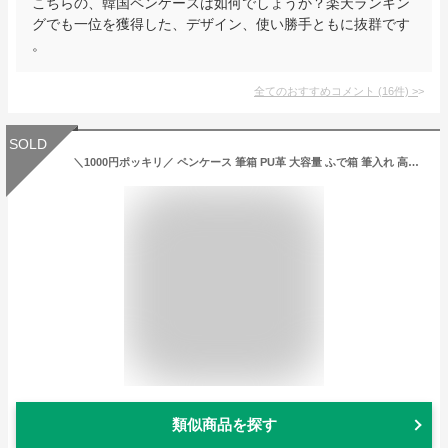
こちらの、韓国ペンケースは如何でしょうか？楽天ランキン
グでも一位を獲得した、デザイン、使い勝手ともに抜群です
。
全てのおすすめコメント
(
16
件)
>
SOLD
＼1000円ポッキリ／ ペンケース 筆箱 PU革 大容量 ふで箱 筆入れ 高校生 大学生 中学生 小学生 おしゃれ シンプル かわいい 韓国 女子 小物入れ 収納ポーチ 多機能 子供 大きめ小物入れ 子供 韓国風 あす楽 送料無料
類似商品を探す