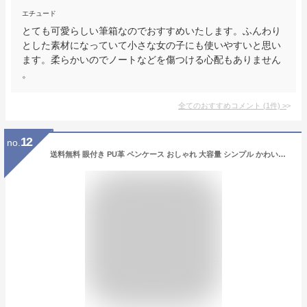
エチュード
とても可愛らしい筆箱なのでおすすめいたします。ふんわり
とした素材になっていて小さな女の子にも使いやすいと思い
ます。柔らかいのでノートなどを傷つける心配もありません
。
全てのおすすめコメント
(
1
件)
>
12
no.
送料無料 眼付き PU革 ペンケース おしゃれ 大容量 シンプル かわいい 中学生 筆箱ペンケース 筆箱 小学生 女の子 高校生 韓国 筆入れ 収小物入れ 収納ポーチ 4色選択 男子 女子 多機能 大人 三角 がま口 大学生 大きめ ピンク 白 可愛い