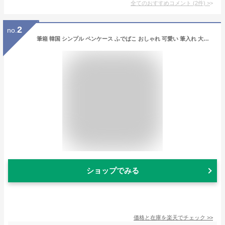
全てのおすすめコメント
(
2
件)
>
2
no.
筆箱 韓国 シンプル ペンケース ふでばこ おしゃれ 可愛い 筆入れ 大容量 人気 小学生 中学生 高校生 男の子 女の子 新学期 入学祝い プレゼント かわいい 送料無料
ショップでみる
価格と在庫を
楽天
でチェック
>>