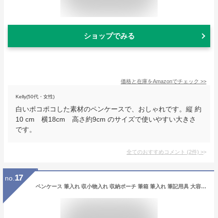
ショップでみる
価格と在庫を
Amazon
でチェック
>>
Kelly(50代・女性)
白いポコポコした素材のペンケースで、おしゃれです。縦 約
10 cm 横18cm 高さ約9cm のサイズで使いやすい大きさ
です。
全てのおすすめコメント
(
2
件)
>
17
no.
ペンケース 筆入れ 収小物入れ 収納ポーチ 筆箱 筆入れ 筆記用具 大容量 多収納 仕切り 女子 おしゃれ かわいい プリンセス シンプル 韓国 男女兼用 小学生 大学生 高校生 中学生 ギフト プレゼント お祝い 母の日 4色選択 ママの化粧ポーチにも