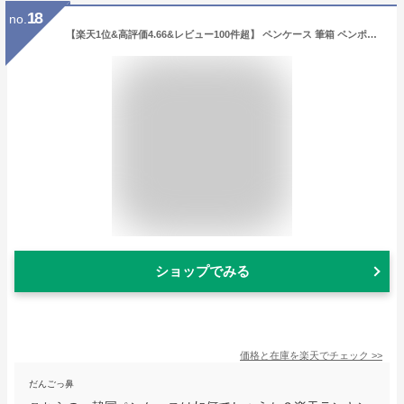
18
no.
【楽天1位&高評価4.66&レビュー100件超】 ペンケース 筆箱 ペンポーチ 大容量 おしゃれ &studium ガバッと開く 小学生 中学生 高校生 大学生 大人女子 大人 女性 多機能 かわいい シンプル 人気 新学期 入学 スリム 仕切り プレゼント くすみカラー PEN CASE gap
ショップでみる
価格と在庫を
楽天
でチェック
>>
だんごっ鼻