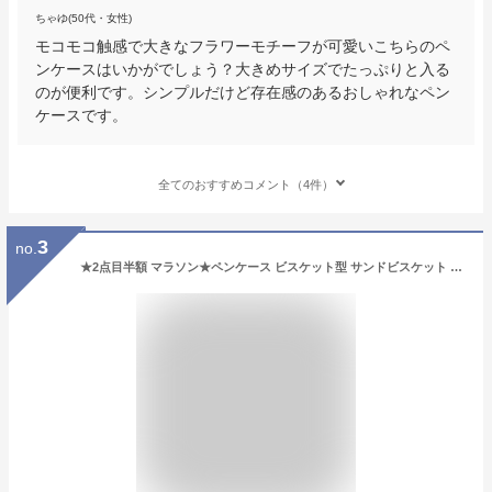
ちゃゆ(50代・女性)
モコモコ触感で大きなフラワーモチーフが可愛いこちらのペ
ンケースはいかがでしょう？大きめサイズでたっぷりと入る
のが便利です。シンプルだけど存在感のあるおしゃれなペン
ケースです。
全てのおすすめコメント（4件）
3
no.
★2点目半額 マラソン★ペンケース ビスケット型 サンドビスケット 韓国 ペンポーチ 筆箱 文房具 可愛い 大容量 超大容量 鉛筆バッグ 文房具バッグ 高校生 女子 おしゃれ 便利 シンプル プレゼント 多機能 小物入れポーチ リアル 筆収納 送料無料