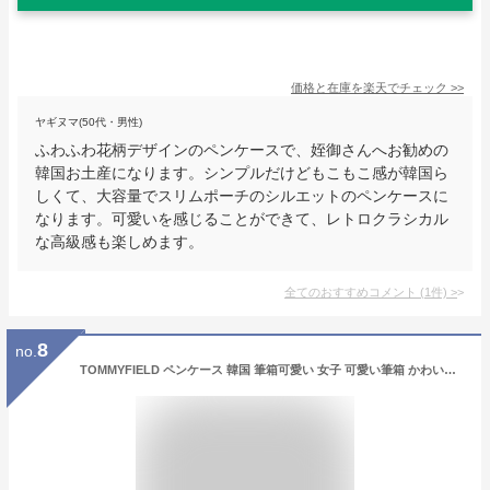
価格と在庫を
楽天
でチェック
>>
ヤギヌマ(50代・男性)
ふわふわ花柄デザインのペンケースで、姪御さんへお勧めの
韓国お土産になります。シンプルだけどもこもこ感が韓国ら
しくて、大容量でスリムポーチのシルエットのペンケースに
なります。可愛いを感じることができて、レトロクラシカル
な高級感も楽しめます。
全てのおすすめコメント
(
1
件)
>
8
no.
TOMMYFIELD ペンケース 韓国 筆箱可愛い 女子 可愛い筆箱 かわいい シンプル おしゃれ (白)