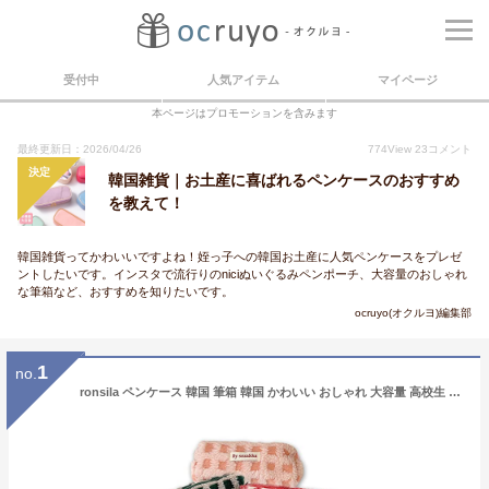
受付中
人気アイテム
マイページ
本ページはプロモーションを含みます
最終更新日：2026/04/26
774
View
23
コメント
決定
韓国雑貨｜お土産に喜ばれるペンケースのおすすめ
を教えて！
韓国雑貨ってかわいいですよね！姪っ子への韓国お土産に人気ペンケースをプレゼ
ントしたいです。インスタで流行りのniciぬいぐるみペンポーチ、大容量のおしゃれ
な筆箱など、おすすめを知りたいです。
ocruyo(オクルヨ)編集部
1
no.
ronsila ペンケース 韓国 筆箱 韓国 かわいい おしゃれ 大容量 高校生 女子 中学生 ボアワッフルペンケース（ピンク）