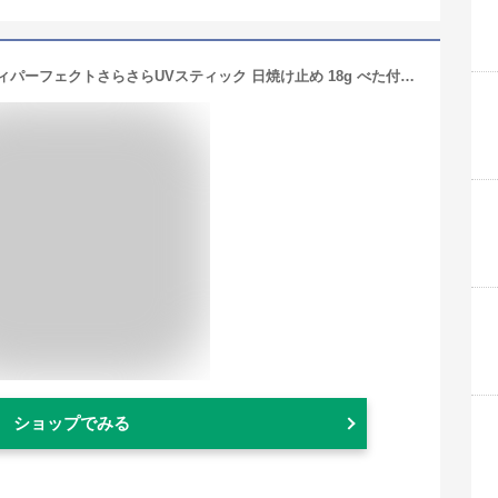
【UIQ公式】ユイク バイオームレメディパーフェクトさらさらUVスティック 日焼け止め 18g べた付きゼロ 快適肌 ボディUVケア 毛穴ケアUVスティック デイリー 韓国コスメ
ショップでみる