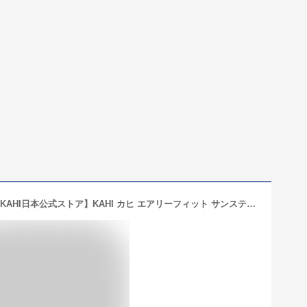
【お買い物マラソン ポイント20倍】【KAHI日本公式ストア】KAHI カヒ エアリーフィット サンスティック 14g 日焼け止め スティック 韓国コスメ 顔 敏感肌 市販 SPF50+ PA++++ ウォータープルーフ ギフト 顔 下地 隠し 改善 韓国 紫外線