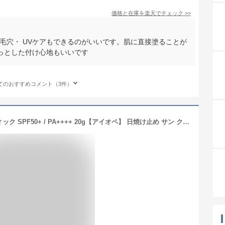
価格と在庫を
楽天
でチェック
>>
毛穴・ UVケアもできるのがいいです。肌に直接塗ることが
っとした付け心地もいいです
てのおすすめコメント（3件）
【IOPE 公式】UV シールド サンスティック SPF50+ / PA++++ 20g【アイオペ】 日焼け止め サン クリーム スティック タイプ UVカット 対策 ウォーター プルーフ ビタミン スキンケア 韓国 コスメ アモーレパシフィック 美容 アウトドア