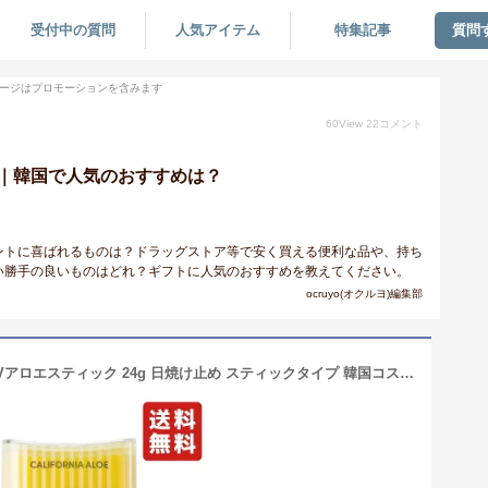
受付中の質問
人気アイテム
特集記事
質問
ージはプロモーションを含みます
60
View
22
コメント
｜韓国で人気のおすすめは？
ントに喜ばれるものは？ドラッグストア等で安く買える便利な品や、持ち
い勝手の良いものはどれ？ギフトに人気のおすすめを教えてください。
ocruyo(オクルヨ)編集部
ネイチャーリパブリック パウダリーUVアロエスティック 24g 日焼け止め スティックタイプ 韓国コスメ UV SPF50＋ PA＋＋＋＋ コスメ 化粧品 手を汚さずに塗れる 石鹸でOFF 顔 全身 アロエエキス配合