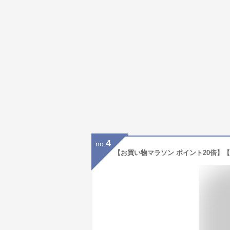
4
no.