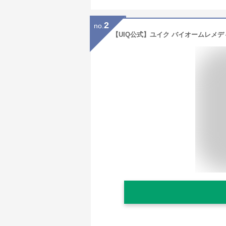
2
no.