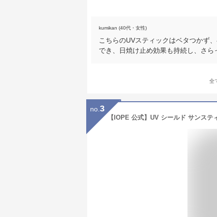
kumikan (40代・女性)
こちらのUVスティックはベタつかず、
でき、日焼け止め効果も持続し、さら
全
3
no.