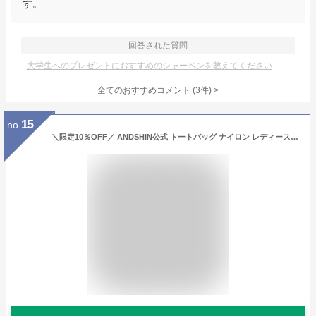
す。
回答された質問
大学生へのプレゼントにおすすめのシャーペンを教えてください
全てのおすすめコメント
(
3
件)
>
15
no.
＼限定10％OFF／ ANDSHIN公式 トートバッグ ナイロン レディース 旅行 撥水 バッグ 軽量 通勤用 a4 自立 ファスナー開閉 仕事 軽い 雨の日 おしゃれ シンプル 人気 トラベル