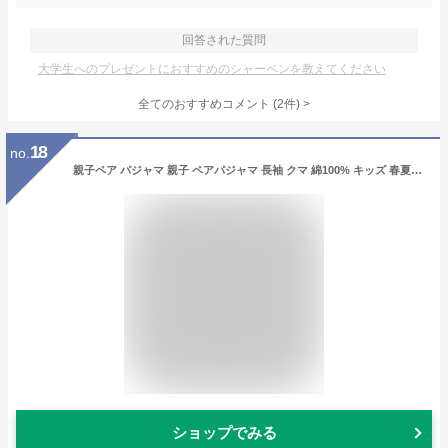
回答された質問
大学生へのプレゼントにおすすめのシャーペンを教えてください
全てのおすすめコメント
(
2
件)
>
18
no.
親子ペア パジャマ 親子 ペアパジャマ 長袖 クマ 綿100% キッズ 春夏 秋 ルームウェア ママ 家族お揃い ペアパジャマ ゆったり おそろい親子服 子供用 大きいサイズ お揃い セットアップ ルームウェア ユニセックス ペア パジャマ 可愛い 寝巻 着心地良い
ショップでみる