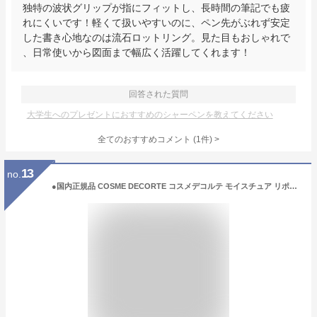
独特の波状グリップが指にフィットし、長時間の筆記でも疲
れにくいです！軽くて扱いやすいのに、ペン先がぶれず安定
した書き心地なのは流石ロットリング。見た目もおしゃれで
、日常使いから図面まで幅広く活躍してくれます！
回答された質問
大学生へのプレゼントにおすすめのシャーペンを教えてください
全てのおすすめコメント
(
1
件)
>
13
no.
●国内正規品 COSME DECORTE コスメデコルテ モイスチュア リポソーム マスク / 20ml×6枚入 化粧品 スキンケア コスメ メイク 誕生日 記念日 母の日 プレゼント ギフト 彼女 妻 母 女性 人気 ご褒美 忘年会 20代 30代 40代 50代 クリスマス