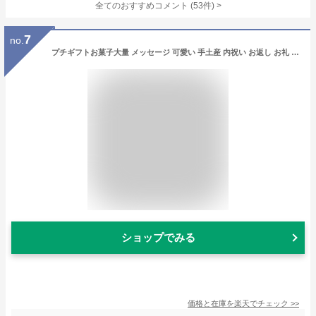
全てのおすすめコメント
(
53
件)
>
7
no.
プチギフトお菓子大量 メッセージ 可愛い 手土産 内祝い お返し お礼 個包装 焼き菓子 スイーツ プレゼント ギフト お配り 記念品 300円台HF-3EC フィナンシェ 2個入 ※オンラインショップ限定
ショップでみる
価格と在庫を
楽天
でチェック
>>