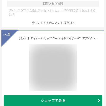
回答された質問
デパコスを20代女性にプレゼントしたい！5000円で買えるおすすめ
は？
全てのおすすめコメント
(
57
件)
>
2
no.
【名入れ】ディオール リップ Dior マキシマイザー 001 アディクト リップ リップティント リップケア プランパー リッププランパー グロス コスメ 化粧品 レディース ブランド 新品 ギフト スキンケア ホワイトデー お返し プレゼント 女性 誕生日 実用的 女友達
ショップでみる