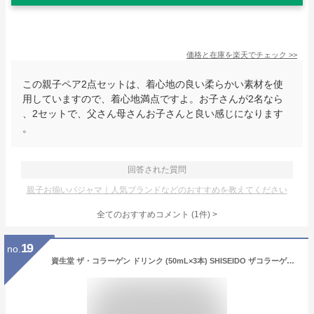
価格と在庫を
楽天
でチェック
>>
この親子ペア2点セットは、着心地の良い柔らかい素材を使
用していますので、着心地満点ですよ。お子さんが2名なら
、2セットで、父さん母さんお子さんと良い感じになります
。
回答された質問
親子お揃いパジャマ｜人気ブランドなどのおすすめを教えてください
全てのおすすめコメント
(
1
件)
>
19
no.
資生堂 ザ・コラーゲン ドリンク (50mL×3本) SHISEIDO ザコラーゲン 美容ドリンク ※軽減税率対象商品