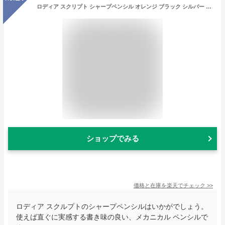
ロディア スクリプト シャープペンシル オレンジ ブラック シルバー cf9298 cf9299 cf9291 RHODIA シャーペン メカニカルペンシル scRipt ギフト プレゼント 贈り物 数量 文具 卒業 入学 進級 お祝い 筆記用具 アルミ 金属 ペン おしゃれ かっこいい 中学生
ショップでみる
価格と在庫を
楽天
でチェック
>>
ロディア スクルプトのシャープペンシルはいかがでしょう。
使えば直ぐに実感する書き味の良い、メカニカル ペンシルで