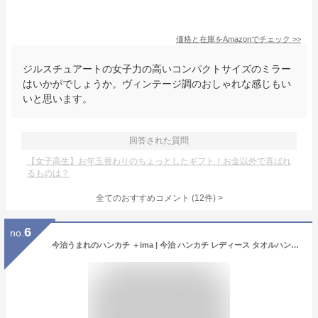
価格と在庫を
Amazon
でチェック
>>
ジルスチュアートの女子力の高いコンパクトサイズのミラー
はいかがでしょうか。ヴィンテージ調のおしゃれな感じもい
いと思います。
回答された質問
【女子高生】お年玉替わりのちょっとしたギフト！お金以外で喜ばれ
るものは？
全てのおすすめコメント
(
12
件)
>
6
no.
今治うまれのハンカチ ＋ima | 今治 ハンカチ レディース タオルハンカチ プレゼント 女性 プチギフト おしゃれ ギフト かわいい ミニタオル 今治タオル お礼 ミニハンカチ 子供 ミニ お祝い 母の日 ハンドタオル 小物 実用的 ハンカチタオル