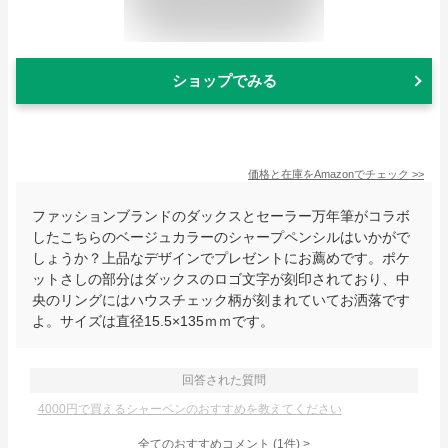
ショップでみる
価格と在庫を
Amazon
でチェック
>>
ファッションブランドのダックスとセーラー万年筆がコラボ
したこちらのベージュカラーのシャープペンシルはいかがで
しょうか？上品なデザインでプレゼントにお薦めです。ポケ
ットさしの部分はダックスのロゴ文字が刻印されており、中
央のリングにはハウスチェック柄が刻まれていてお洒落です
よ。サイズは直径15.5×135ｍｍです。
回答された質問
4000円で買えるシャーペンのおすすめを教えてください
全てのおすすめコメント
(
1
件)
>