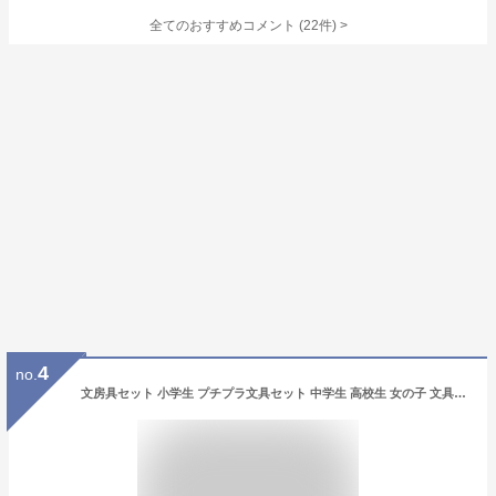
全てのおすすめコメント
(
22
件)
>
4
no.
文房具セット 小学生 プチプラ文具セット 中学生 高校生 女の子 文具セット かわいい 小学校 女子 文房具 文具 筆記具 高学年 低学年 こども 誕生日 プレゼント 筆記用具 ステーショナリーセット 子供 子ども 子供会 ギフト プレゼント クリスマス