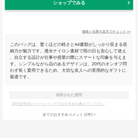
ショップでみる
価格と在庫を
楽天
でチェック
>>
このバッグは、驚くほどの軽さとA4書類がしっかり収まる収
納力が魅力です。撥水ナイロン素材で雨の日も安心して使え
、自立する設計が仕事や授業の際にスマートな印象を与えま
す。シンプルながら品のあるデザインは、20代のオンオフ問
わず長く愛用できるため、大切な友人への実用的なギフトに
最適です。
回答された質問
20代女性向けトートバッグでおすすめを教えてください
全てのおすすめコメント
(
2
件)
>