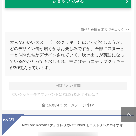
ショップでみる
価格と在庫を
楽天
でチェック
>>
大人かわいいスヌーピーのクッキー缶はいかがでしょうか。
どのデザイン缶が届くかはお楽しみですが、全部にスヌーピ
ーと仲間たちがデザインされていて、吹き出しが英語になっ
ているのがとってもおしゃれ。中にはチョコチップクッキー
が20枚入っています。
回答された質問
安いクッキー缶でプレゼントに喜ばれるおすすめは？
全てのおすすめコメント
(
1
件)
>
21
no.
Natuore Recover ナチュレリカバー NMN モイストリペアバイオセルロースマスク (フェイスマスク) 4枚入り