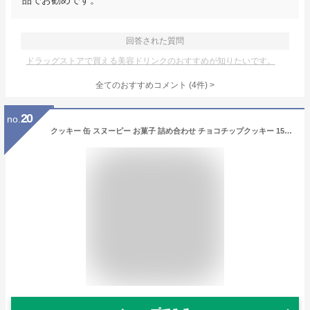
品でお勧めです。
回答された質問
ドラッグストアで買える美容ドリンクのおすすめが知りたいです。
全てのおすすめコメント
(
4
件)
>
20
no.
クッキー 缶 スヌーピー お菓子 詰め合わせ チョコチップクッキー 150g ラウンドティン PEANUTS ギフト プレゼント バレンタイン ホワイトデー 子供会 卒業 卒園 入学 お返し プチギフト 景品 挨拶 手土産 キャラクター 缶入り かわいい