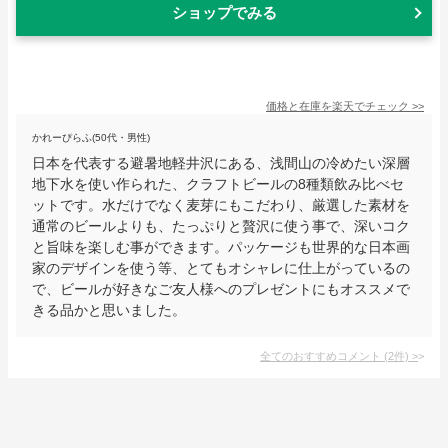
ショップでみる
価格と在庫を
楽天
でチェック
>>
かれーぴらふ(50代・男性)
日本を代表する避暑地軽井沢にある、浅間山の冷めたい深層
地下水を使い作られた、クラフトビールの8種類飲み比べセ
ットです。水だけでなく麦芽にもこだわり、厳選した素材を
通常のビールよりも、たっぷりと贅沢に使う事で、深いコク
と旨味を楽しむ事ができます。パッケージも世界的な日本画
家のデザインを使う等、とてもオシャレに仕上がっているの
で、ビールが好きなご友人様へのプレゼントにもオススメで
きる品かと思いました。
全てのおすすめコメント
(
2
件)
>