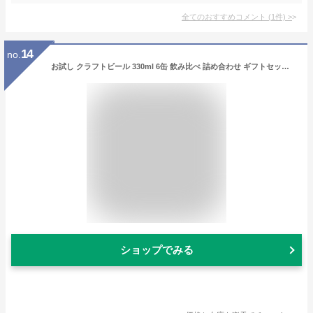
全てのおすすめコメント
(
1
件)
>
14
no.
お試し クラフトビール 330ml 6缶 飲み比べ 詰め合わせ ギフトセット クラフト ビール 地ビール ギフト プレゼント 母の日 内祝い お返し 缶ビール 国産 宮城 川崎 ビール缶 クラフトビールギフト クラフトビール飲み比べセット 誕生日 ビール6本 フォレストブルーイング
ショップでみる