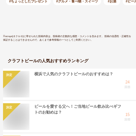
贈り物
#ちょっとしたプレゼント
#グルメ・食べ物・スイーツ
#お酒
#ビー
※
ocruyo(オクルヨ)
に寄せられた投稿内容は、投稿者の主観的な感想・コメントを含みます。 投稿の信憑性・正確性を
保証することはできませんので、あくまで参考情報の一つとしてご利用ください。
クラフトビール
の人気おすすめランキング
横浜で人気のクラフトビールのおすすめは？
決定
24
回答
ビールを愛する父へ！ご当地ビール飲み比べギフ
決定
トのお勧めは？
15
回答