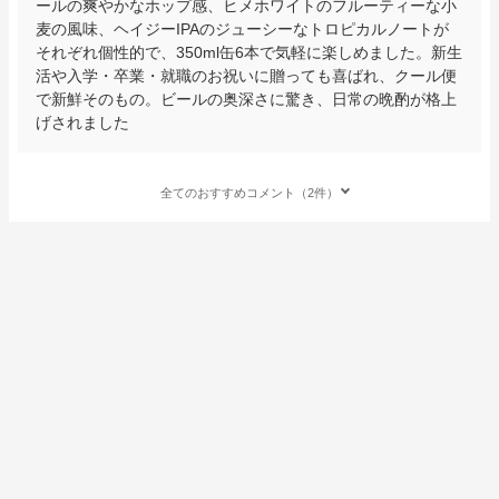
ールの爽やかなホップ感、ヒメホワイトのフルーティーな小
麦の風味、ヘイジーIPAのジューシーなトロピカルノートが
それぞれ個性的で、350ml缶6本で気軽に楽しめました。新生
活や入学・卒業・就職のお祝いに贈っても喜ばれ、クール便
で新鮮そのもの。ビールの奥深さに驚き、日常の晩酌が格上
げされました
全てのおすすめコメント（2件）