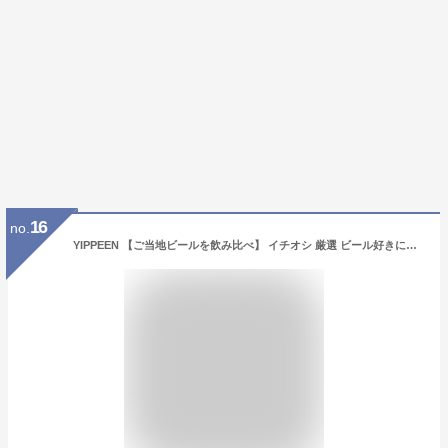
16
no.
YIPPEEN 【ご当地ビールを飲み比べ】 イチオシ 厳選 ビール好きにはたまらない ! クラフトビール 10本 ギフトセット [350ml×10本]