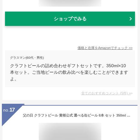
ショップでみる
価格と在庫を
Amazon
でチェック
>>
グラスマン(60代・男性)
クラフトビールの詰め合わせギフトセットです。350ml×10
本セット。ご当地ビールの飲み比べを楽しむことができます
よ。
全てのおすすめコメント
(
5
件)
>
17
no.
父の日 クラフトビール 黄桜公式 選べる缶ビール 6本 セット 350ml 送料無料 詰め合わせ 飲み比べ 誕生日 プレゼント ギフト 地ビール ご当地ビール お酒 内祝い 出産内祝い 結婚内祝い お祝い お誕生日 プレゼント 2026