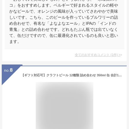
コ」をおすすめします。ベルギーで好まれるスタイルの軽や
かなビールで、オレンジの風味が入っていてさわやかで美味
しいです。こちら、このビールを作っているブルワリーの詰
め合わせで、有名な「よなよなエール」とIPAの「インドの
青鬼」との詰め合わせです。どれもたぶん瓶では出ていなく
て、缶だけですので、缶に最適化されているのも良いと思い
ます。
全てのおすすめコメント
(
1
件)
>
8
no.
【ギフト対応可】クラフトビール 12種類 詰め合わせ 350ml 缶 合計12本セット 地域別 送料無料 ビール お酒 ギフト プレゼント 飲み比べ 母の日 父の日