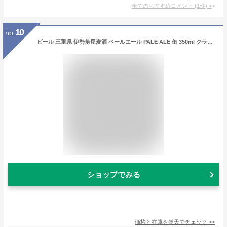
全てのおすすめコメント
(
1
件)
>
10
no.
ビール 三重県 伊勢角屋麦酒 ペールエール PALE ALE 缶 350ml クラフトビール お試し6本 お酒 新生活 入学祝い 卒業祝い 就職祝い 進学祝い
ショップでみる
価格と在庫を
楽天
でチェック
>>