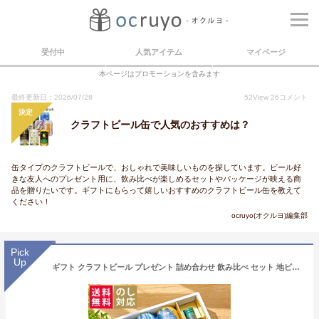
受付中
人気アイテム
マイページ
本ページはプロモーションを含みます
最終更新日：2026/07/28
52
View
26
コメント
決定
クラフトビール缶で人気のおすすめは？
缶タイプのクラフトビールで、おしゃれで美味しいものを探しています。ビール好
きな友人へのプレゼント用に、飲み比べが楽しめるセットやパッケージが映える商
品を贈りたいです。ギフトにもらって嬉しいおすすめのクラフトビール缶を教えて
ください！
ocruyo(オクルヨ)編集部
Pick
Up
ギフト クラフトビール プレゼント 詰め合わせ 飲み比べ セット 地ビール 内祝い お返し 誕生日 結婚 出産内祝 御礼 おしゃれ 高級 お酒 送料無料 THE軽井沢ビール 330ml瓶×2本 350ml缶×6本 G-RI