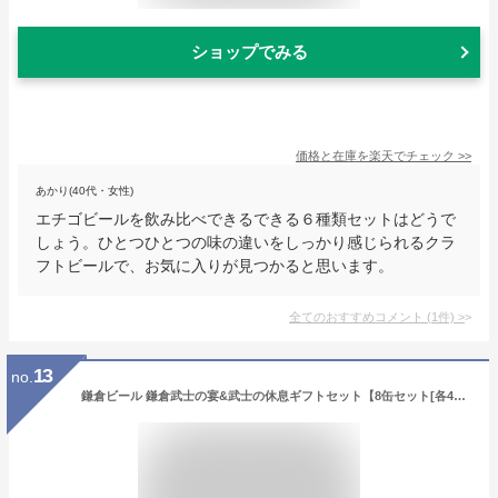
ショップでみる
価格と在庫を
楽天
でチェック
>>
あかり(40代・女性)
エチゴビールを飲み比べできるできる６種類セットはどうで
しょう。ひとつひとつの味の違いをしっかり感じられるクラ
フトビールで、お気に入りが見つかると思います。
全てのおすすめコメント
(
1
件)
>
13
no.
鎌倉ビール 鎌倉武士の宴&武士の休息ギフトセット【8缶セット[各4缶]】クラフトビール 地ビール IPA ホワイトエール 詰め合わせ 飲み比べ 包装紙 包装紙 熨斗 ギフト 公式 神奈川 高級ビール