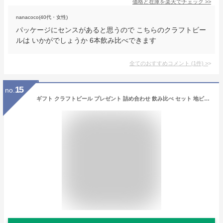
価格と在庫を
楽天
でチェック
>>
nanacoco(40代・女性)
パッケージにセンスがあると思うので こちらのクラフトビー
ルは いかがでしょうか 6本飲み比べできます
全てのおすすめコメント
(
1
件)
>
15
no.
ギフト クラフトビール プレゼント 詰め合わせ 飲み比べ セット 地ビール 内祝い お返し 誕生日 結婚 出産内祝 御礼 おしゃれ 高級 お酒 送料無料 THE軽井沢ビール 330ml瓶×2本 350ml缶×6本 G-RI