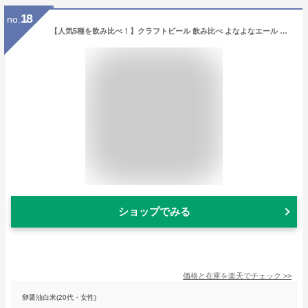
18
no.
【人気5種を飲み比べ！】クラフトビール 飲み比べ よなよなエール ビール ギフト 詰め合わせ IPA 送料無料 お酒 プレゼント セット おしゃれ ヤッホーブルーイング 缶ビール お試し 地ビール インドの青鬼 水曜日のネコ
ショップでみる
価格と在庫を
楽天
でチェック
>>
卵醤油白米(20代・女性)