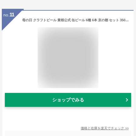
11
no.
母の日 クラフトビール 黄桜公式 缶ビール 6種 6本 京の都 セット 350ml 送料無料 詰め合わせ 飲み比べ 飲み比べセット 誕生日 プレゼント ギフト 地ビール ご当地ビール お酒 内祝い 出産内祝い 結婚内祝い お祝い お誕生日 プレゼント
ショップでみる
価格と在庫を
楽天
でチェック
>>