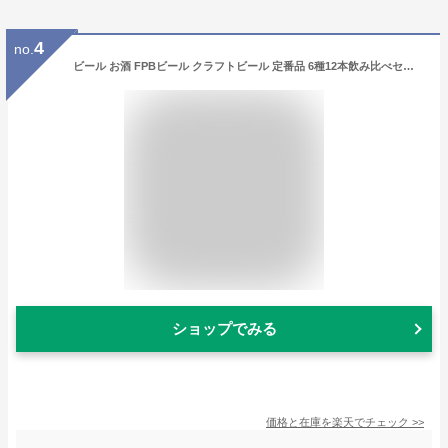
4
no.
ビール お酒 FPBビール クラフトビール 定番品 6種12本飲み比べセット 缶350ml お酒 旧DHCビール お酒 新生活 入学祝い 卒業祝い 就職祝い 進学祝い
ショップでみる
価格と在庫を
楽天
でチェック
>>