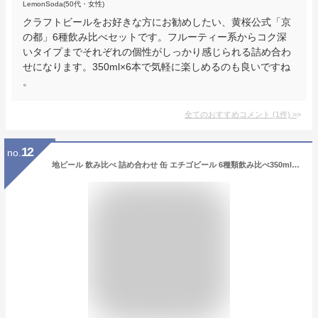
LemonSoda(50代・女性)
クラフトビールをお好きな方にお勧めしたい、黄桜公式「京
の都」6種飲み比べセットです。フルーティー系からコク深
いタイプまでそれぞれの個性がしっかり感じられる詰め合わ
せになります。350ml×6本で気軽に楽しめるのも良いですね
。
全てのおすすめコメント
(
1
件)
>
12
no.
地ビール 飲み比べ 詰め合わせ 缶 エチゴビール 6種類飲み比べ350ml 12本セット 送料無料 地ビール 人気 クラフトビール お酒 プレゼント