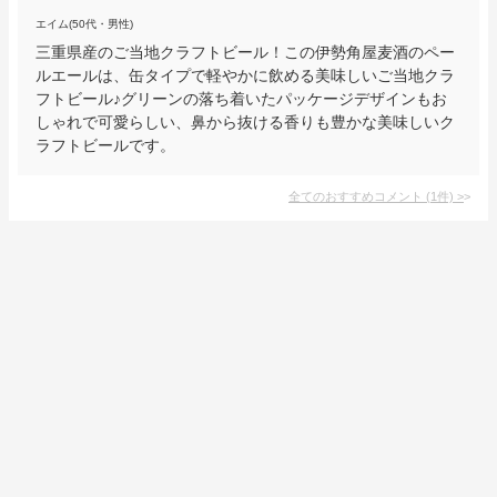
エイム(50代・男性)
三重県産のご当地クラフトビール！この伊勢角屋麦酒のペー
ルエールは、缶タイプで軽やかに飲める美味しいご当地クラ
フトビール♪グリーンの落ち着いたパッケージデザインもお
しゃれで可愛らしい、鼻から抜ける香りも豊かな美味しいク
ラフトビールです。
全てのおすすめコメント
(
1
件)
>