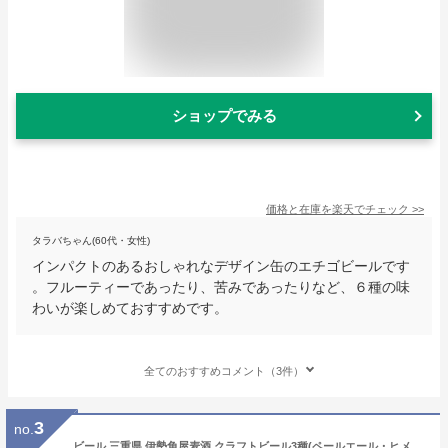
ショップでみる
価格と在庫を
楽天
でチェック
>>
タラバちゃん(60代・女性)
インパクトのあるおしゃれなデザイン缶のエチゴビールです
。フルーティーであったり、苦みであったりなど、６種の味
わいが楽しめておすすめです。
全てのおすすめコメント（3件）
3
no.
ビール 三重県 伊勢角屋麦酒 クラフトビール3種(ペールエール・ヒメホワイト・ヘイジーIPA)缶350ml お試し6本 飲み比べセット お酒 新生活 入学祝い 卒業祝い 就職祝い 進学祝い