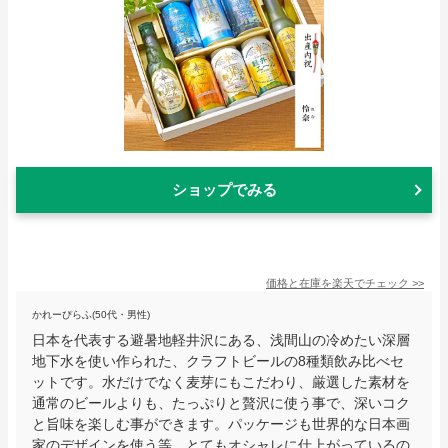
ショップでみる
価格と在庫を
楽天
でチェック
>>
かれーぴらふ(50代・男性)
日本を代表する避暑地軽井沢にある、浅間山の冷めたい深層
地下水を使い作られた、クラフトビールの8種類飲み比べセ
ットです。水だけでなく麦芽にもこだわり、厳選した素材を
通常のビールよりも、たっぷりと贅沢に使う事で、深いコク
と旨味を楽しむ事ができます。パッケージも世界的な日本画
家のデザインを使う等、とてもオシャレに仕上がっているの