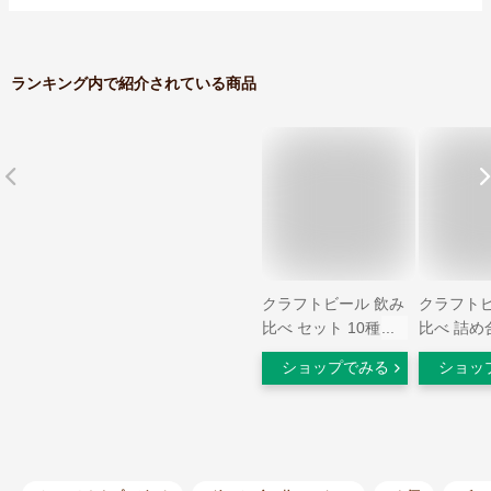
ランキング内で紹介されている商品
クラフトビール 飲み
クラフトビ
比べ セット 10種 10
比べ 詰め
本 ギフト のしOK 缶
エチゴビール
ショップでみる
ショッ
人気 ビール 黒 白 よ
6種類 W
なよな ヤッホー キ
ン ギフト
リン送料無料
料無料 地
気 クラフ
ギフト プ