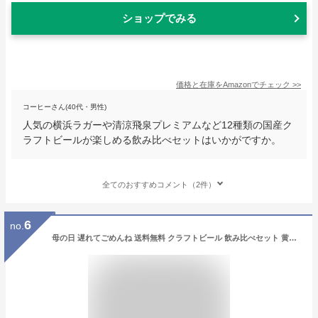
ショップでみる
価格と在庫を
Amazon
でチェック
>>
コーヒーさん(40代・男性)
人気の横浜ラガーや清涼飛泉プレミアムなど12種類の国産ク
ラフトビールが楽しめる飲み比べセットはいかがですか。
全てのおすすめコメント（2件）
6
no.
母の日 遅れてごめんね 送料無料 クラフトビール 飲み比べセット 黄桜公式 京都麦酒4種4缶セット 350ml 4本 詰め合わせ ビール ギフト 誕生日 プレゼント 地ビール ご当地ビール お酒 缶ビール 内祝い 出産内祝い 結婚内祝い お祝い お誕生日 プレゼント