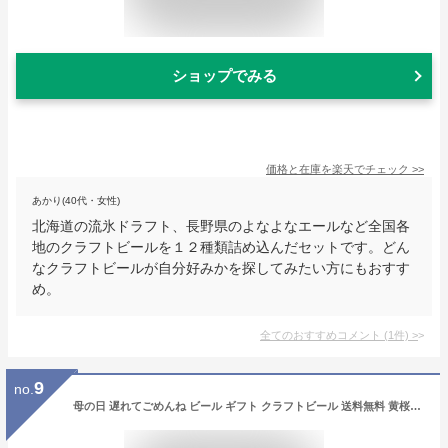
ショップでみる
価格と在庫を
楽天
でチェック
>>
あかり(40代・女性)
北海道の流氷ドラフト、長野県のよなよなエールなど全国各
地のクラフトビールを１２種類詰め込んだセットです。どん
なクラフトビールが自分好みかを探してみたい方にもおすす
め。
全てのおすすめコメント
(
1
件)
>
9
no.
母の日 遅れてごめんね ビール ギフト クラフトビール 送料無料 黄桜公式 悪魔と犬猫ビール 4種4缶 飲み比べ セット 350ml 4本 詰め合わせ 誕生日 プレゼント 地ビール ご当地ビール お酒 内祝い 出産内祝い 結婚内祝い お誕生日 プレゼント