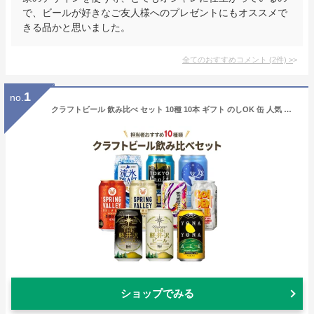
で、ビールが好きなご友人様へのプレゼントにもオススメで
きる品かと思いました。
全てのおすすめコメント
(
2
件)
>
1
no.
クラフトビール 飲み比べ セット 10種 10本 ギフト のしOK 缶 人気 ビール 黒 白 よなよな ヤッホー キリン送料無料
ショップでみる