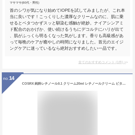
マサマサ(60代・男性)
首のシワが気になり始めてIOPEを試してみましたが、これ本
当に良いです！こっくりした濃厚なクリームなのに、肌に乗
せるとベタつかずスッと馴染む感触が絶妙。ナイアシンアミ
ド配合のおかげか、使い続けるうちにデコルテにハリが出て
、肌がふっくら明るくなった気がします。香りも高級感があ
って毎晩のケアが癒やしの時間になりました。首元のエイジ
ングケアに迷っているなら絶対おすすめしたい一品です。
全てのおすすめコメント
(
1
件)
>
14
no.
COSRX 純粋レチノール0.1 クリーム20ml レチノールクリーム ビタミンE アラントイン ヒアルロン酸 パンテノール ピュアレチノール ハリ ツヤ 弾力 敏感肌 人体適用テスト済み コスアールエックス 韓国スキンケア 韓国化粧品