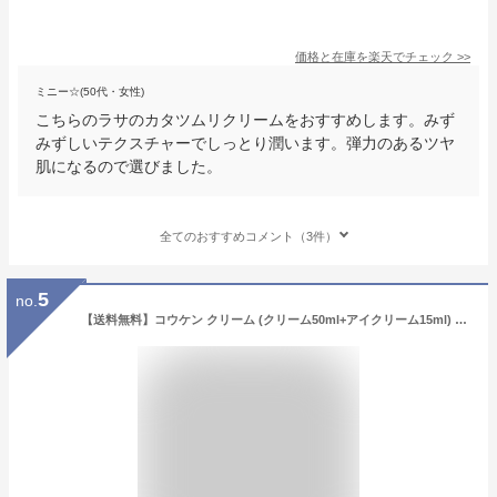
価格と在庫を
楽天
でチェック
>>
ミニー☆(50代・女性)
こちらのラサのカタツムリクリームをおすすめします。みず
みずしいテクスチャーでしっとり潤います。弾力のあるツヤ
肌になるので選びました。
全てのおすすめコメント（3件）
5
no.
【送料無料】コウケン クリーム (クリーム50ml+アイクリーム15ml) セット コウケンコスメ 和漢 シミ シワ たるみ 弾力ケア 保湿 潤い 化粧品 新大久保 韓国コスメ