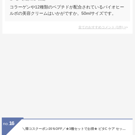
コラーゲンや12種類のペプチドが配合されているバイオヒー
ルボの美容クリームはいかがですか。50mlサイズです。
全てのおすすめコメント
(
1
件)
>
16
no.
＼韓コスクーポン20％OFF／★3種セットでお得★ ビタC ケア セット【GOODAL（グーダル）公式】グリーンタンジェリン ダークスポット ケア パッド アルファ 企画セット 拭き取り 化粧水 トナー セラム エッセンス クリーム 乳液 シミ シワ くすみ 韓国コスメ