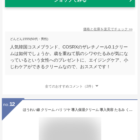
価格と在庫を
楽天
でチェック
>>
どんどん1555(50代・男性)
人気韓国コスメブランド、COSRXのザレチノール0.1クリー
ムは如何でしょうか。歳を重ねて肌のシワやたるみが気にな
っているという女性へのプレゼントに、エイジングケア、小
じわケアができるクリームなので、おススメです！
全てのおすすめコメント（2件）
12
no.
ほうれい線 クリーム ハリ ツヤ 導入保湿クリーム 導入美容 たるみ くすみ 潤い リンクルクリーム シワ改善 エイジングケア リフトアップ スキンケア チューブタイプ 顔 毛穴 シワ ピーン WKクリーム 韓国コスメ