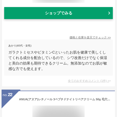
ショップでみる
価格と在庫を
楽天
でチェック
>>
あかり(40代・女性)
ガラクトミセスやビタミンCといったお肌を健康で美しくし
てくれる成分を配合しているので、シワ改善だけでなく保湿
と美白の効果も期待できるクリーム。無添加なのでお肌が敏
感な方でも使えます。
全てのおすすめコメント
(
1
件)
>
22
no.
ANUA(アヌア)レチノール 3ペプチドナイトリペアクリーム 50g 毛穴 水分保湿 レチノールクリーム retinol cream スキンケア【公式・正規品】