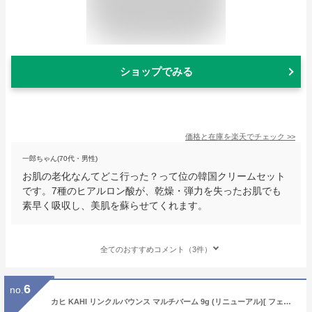
ショップでみる
価格と在庫を
楽天
でチェック
>>
一郎ちゃん(70代・男性)
お肌の老化なんてどこ行った？って位の韓国クリームセット
です。7種のヒアルロン酸が、乾燥・弾力を失ったお肌でも
素早く吸収し、美肌を蘇らせてくれます。
全てのおすすめコメント（3件）
6
no.
カヒ KAHI リンクルバウンス マルチバーム 9g (リニューアル)[ フェイスクリーム ] 保湿クリーム うるおい シワ シミ 毛穴 顔 リップ デコルテ 国内発送 韓国コスメ