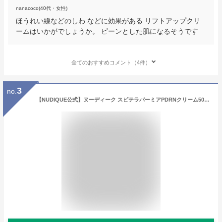
nanacoco(40代・女性)
ほうれい線などのしわ などに効果がある リフトアップクリ
ームはいかがでしょうか。 ピーンとした肌になるそうです
全てのおすすめコメント（4件）
3
no.
【NUDIQUE公式】ヌーディーク スピテラパーミアPDRNクリーム50ml サーモンクリーム 保湿クリーム 顔 かゆみ 乾燥肌 フェイス 低刺激 首 シワ ネッククリーム 女性 ハリ ツヤ セラミド パンテノール 水分 韓国コスメ 30代 40代 50代【送料無料】