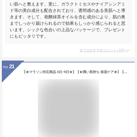
い肌へと整えます。更に、ガラクトミセスやナイアシンアミ
ド等の美白成分も配合されており、透明感のある美肌へと導
きます。そして、発酵緑茶オイルを含む成分により、肌の奥
までしっかり届けられるので効果もしっかり感じられると思
います。シックな色合いの上品なパッケージで、プレゼント
にもピッタリです。
全てのおすすめコメント
(
1
件)
>
21
no.
【★マラソン対応商品 4日~9日★】【★潤い長持ち 保湿ケア★】【無添加・敏感肌OK】韓国コスメ ガラクトミセス ビタミンC プレミアム ブラックスワン クリーム 美白 保湿 透明感アップ シワ改善 トーンアップ ナイアシンアミド 天然成分 動物性成分不使用 植物由来 送料無料