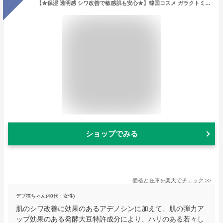
【★保湿 透明感 シワ改善で敏感肌も安心★】韓国コスメ ガラクトミセス ビタミンC プレミアム ブラックスワン クリーム 美白 保湿 透明感アップ シワ改善 トーンアップ ナイアシンアミド 敏感肌 無添加 天然成分 動物性成分不使用 送料無料
ショップでみる
価格と在庫を
楽天
でチェック
>>
デブ猫ちゃん(40代・女性)
肌のシワ改善に効果のあるアデノシンに加えて、肌の弾力ア
ップ効果のある発酵大豆特許成分により、ハリのある若々し