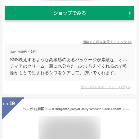
ショップでみる
価格と在庫を
楽天
でチェック
>>
あかり(40代・女性)
SNS映えするような高級感のあるパッケージが素敵な、オル
ティアのクリーム。肌に水分をたっぷり与えてくれるので乾
燥がもとで生まれるシワをケアして、防いでくれます。
全てのおすすめコメント
(
1
件)
>
19
no.
ベルガモ[韓国コスメBergamo]Royal Jelly Wrinkle Care Cream ロイヤルゼリーリンクルケアクリーム50ml しわ管理 [並行輸入品]