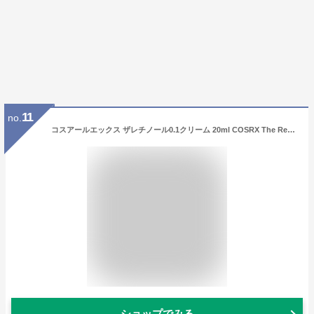
11
no.
コスアールエックス ザレチノール0.1クリーム 20ml COSRX The Retinol 0.1 Cream 20ml 弾力ケア シワケア ハリケア ツルツル 毛穴 乾燥 毛穴ケア 小じわケア べたつかない 韓国コスメ 国内発送 送料無料
ショップでみる