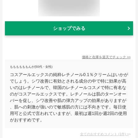
ショップでみる
価格と在庫を
楽天
でチェック
>>
ももももももんが(50代・女性)
コスアールエックスの純粋レチノール0.1％クリームはいかが
でしょう。シワ改善に有効とされる成分の中で特に効果が高
いのはレチノールで、韓国のレチノールコスメで特に有名な
のがコスアールエックスです。レチノールは肌のターンオー
バーを促し、シワ改善や肌の弾力アップの効果がありますが
、肌への刺激が強いので敏感肌の方には不向きです。毎日使
用可と公式で言われていますが、最初は週1回か週2回の使用
がおすすめです。
全てのおすすめコメント
(
1
件)
>