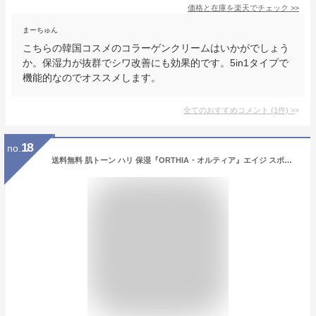
価格と在庫を
楽天
でチェック
>>
まーちゅん
こちらの韓国コスメのコラーゲンクリームはいかがでしょう
か。保湿力が抜群でシワ改善にも効果的です。5in1タイプで
機能的なのでオススメします。
全てのおすすめコメント
(
1
件)
>
18
no.
送料無料 肌トーン ハリ 保湿『ORTHIA・オルティア』エイジ スポット コレクティング クリーム 50ml シワ 集中ケア 水分 保湿 インスタ映え 正規品 韓国コスメ