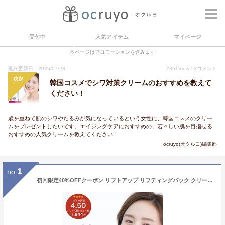
受付中
人気アイテム
マイページ
本ページはプロモーションを含みます
最終更新日：2026/07/28
2351
View
53
コメント
決定
韓国コスメでシワ対策クリームのおすすめを教えて
ください！
歳を重ねて肌のシワやたるみが気になっているという女性に、韓国コスメのクリー
ムをプレゼントしたいです。エイジングケアにおすすめの、若々しい肌を目指せる
おすすめの人気クリームを教えてください！
ocruyo(オクルヨ)編集部
1
no.
初回限定40%OFFクーポン リフトアップ リフティングパック クリーム シワ改善 ほうれい線 たるみ くすみ 引き上げ 即効 スキンケア スキンケアセット フェイスパック リフティングマスク 毛穴ケア 韓国コスメ 【 スーパーリフティングプログラム1回 WKクリーム セット 】