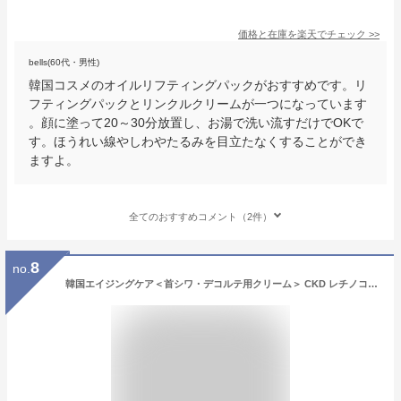
価格と在庫を
楽天
でチェック
>>
bells(60代・男性)
韓国コスメのオイルリフティングパックがおすすめです。リ
フティングパックとリンクルクリームが一つになっています
。顔に塗って20～30分放置し、お湯で洗い流すだけでOKで
す。ほうれい線やしわやたるみを目立たなくすることができ
ますよ。
全てのおすすめコメント（2件）
8
no.
韓国エイジングケア＜首シワ・デコルテ用クリーム＞ CKD レチノコラーゲン低分子300 ネックカッサクリーム 首クリーム 首用クリーム ネッククリーム ローラークリーム 美容クリーム リフティング シミ シワ ほうれい線 美白 対策 首 韓国コスメ フィッシュコラーゲン