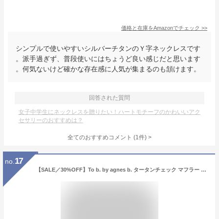
価格と在庫を
Amazon
でチェック
>>
シンプルで使いやすいシルバーチタンのＹ字ネックレスです
。派手過ぎず、普段使いにはちょうど良い感じだと思います
。何気ないけど確かな存在感に人気が集まるのも頷けます。
回答された質問
女子中学生にネックレスを贈りたい！ハートモチーフのかわいいアク
セサリーのおすすめは？
全てのおすすめコメント
(
1
件)
>
17
no.
【SALE／30%OFF】To b. by agnes b. タータンチェック マフラー アニエスベー ファッション雑貨 マフラー・ストール・ネックウォーマー ベージュ【送料無料】