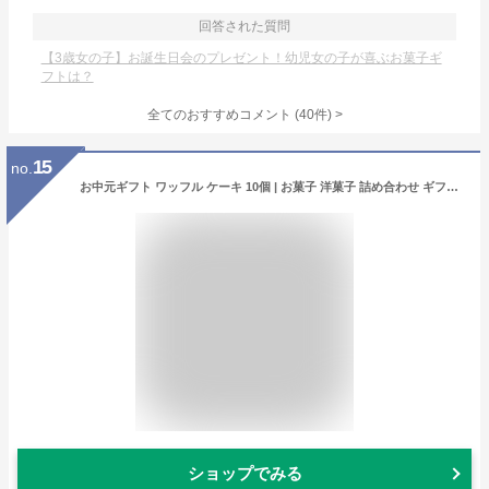
回答された質問
【3歳女の子】お誕生日会のプレゼント！幼児女の子が喜ぶお菓子ギ
フトは？
全てのおすすめコメント
(
40
件)
>
15
no.
お中元ギフト ワッフル ケーキ 10個 | お菓子 洋菓子 詰め合わせ ギフト 個包装 お中元 御中元 ワッフルケーキ スイーツ 冷凍 お取り寄せスイーツ 女性 彼女 妻 お中元スウィーツ 誕生日プレゼント ワッフルサンド かわいい おしゃれ 手土産 お礼 3000円 送料無料
ショップでみる