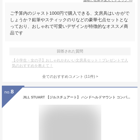
価格と在庫を
楽天
でチェック
>>
ご予算内のジャスト1000円で購入できる、文房具はいかがで
しょうか？鉛筆やスティックのりなどの豪華七点セットとな
っており、おしゃれで可愛いデザインが特徴的なオススメ商
品です
回答された質問
【小学生・女の子】おしゃれかわいい文房具セット！プレゼントで人
気のおすすめを教えて！
全てのおすすめコメント
(
11
件)
>
8
no.
JILL STUART 【ジルスチュアート】 ハンドヘルドマウント コンパクトミラーII