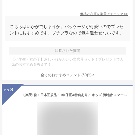
価格と在庫を
楽天
でチェック
>>
こちらはいかがでしょうか。パッケージが可愛いのでプレゼ
ントにおすすめです。プチプラなので気を遣わせないです。
回答された質問
【小学生・女の子】おしゃれかわいい文房具セット！プレゼントで人
気のおすすめを教えて！
全てのおすすめコメント
(
59
件)
>
3
no.
＼楽天1位！日本正規品・1年保証&特典あり／ キッズ 腕時計 スマートウォッチ 子供 腕時計 32GB 35万画素 カメラ 大画面 録画録音 ゲーム 音楽 アラーム 歩数計 知育玩具 4歳 5歳 6歳 7歳 8歳 9歳 10歳 男の子 女の子 おもちゃ 小学生 子供 誕生日 クリスマスプレゼント 人気