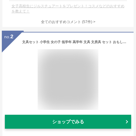
女子高校生にジルスチュアートをプレゼント！コスメなどのおすすめ
を教えて！
全てのおすすめコメント
(
57
件)
>
2
no.
文具セット 小学生 女の子 低学年 高学年 文具 文房具 セット おもしろ 大量 子供会 イベント 景品 ビンゴ くじ引き 詰め合わせ 発表会 1000 円 子供 子ども こども 女子 プチギフト ギフト プレゼント 誕生日 お菓子 縁日 夏祭り 韓国 卒園 タピオカ 学童 塾 クリスマス
ショップでみる