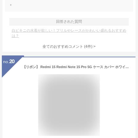
。
回答された質問
白ビキニの水着が欲しい！フリルやレースがかわいい盛れるおすすめ
は？
全てのおすすめコメント
(
4
件)
>
20
no.
【リボン】 Redmi 15 Redmi Note 15 Pro 5G ケース カバー ホワイト パール ウェーブ型 わく 枠 クリア シャオミー POCO F7 F8 X7 Pro M8 携帯カバー ケース うねうね なみなみ 大人おしゃれ 高級感 Redmi14C Redmi15 5G ケース 大人可愛い 韓国 リボン 可愛い かわいい