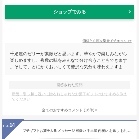
ショップでみる
価格と在庫を
楽天
でチェック
>>
千疋屋のゼリーが素敵だと思います。華やかで楽しみながら
楽しめますし、複数の味をみんなで分け合うこともできます
。そして、とにかくおいしくて贅沢な気分を味わえますよ！
回答された質問
新築・引っ越し祝いに贈るおしゃれなお菓子ギフトのおすすめを教え
てください
全てのおすすめコメント
(
16
件)
>
14
no.
プチギフトお菓子大量 メッセージ 可愛い 手土産 内祝い お返し お礼 個包装 焼き菓子 スイーツ プレゼント ギフト お配り 記念品 300円台HF-3EC フィナンシェ 2個入 ※オンラインショップ限定