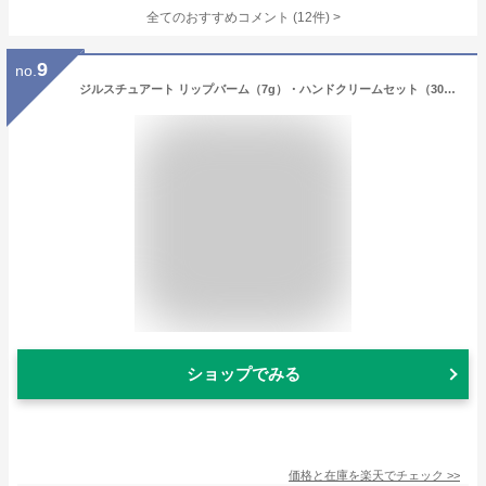
全てのおすすめコメント
(
12
件)
>
9
no.
ジルスチュアート リップバーム（7g）・ハンドクリームセット（30g）J-53 ブランド コスメ セット お返し 写真入り メッセージカード 贈答品 gws お歳暮ギフト お年賀
ショップでみる
価格と在庫を
楽天
でチェック
>>