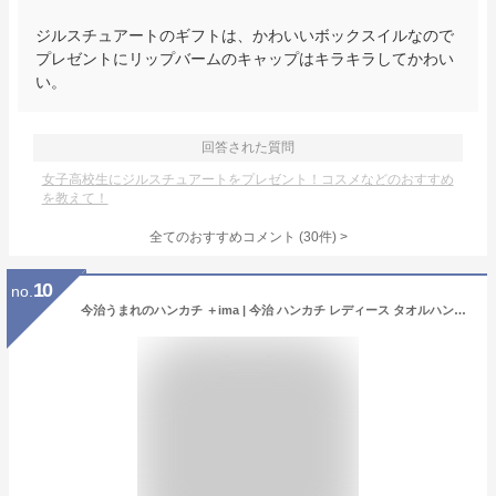
ジルスチュアートのギフトは、かわいいボックスイルなので
プレゼントにリップバームのキャップはキラキラしてかわい
い。
回答された質問
女子高校生にジルスチュアートをプレゼント！コスメなどのおすすめ
を教えて！
全てのおすすめコメント
(
30
件)
>
10
no.
今治うまれのハンカチ ＋ima | 今治 ハンカチ レディース タオルハンカチ プレゼント 女性 プチギフト おしゃれ ギフト かわいい ミニタオル 今治タオル お礼 ミニハンカチ 子供 ミニ お祝い 母の日 ハンドタオル 小物 実用的 ハンカチタオル