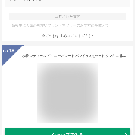
回答された質問
高校生に人気の可愛いブランドマフラーのおすすめを教えて！
全てのおすすめコメント
(
2
件)
>
18
no.
水着 レディース ビキニ セパレート バンドゥ 3点セット タンキニ 体型カバー 半袖 7分袖 ラッシュガード ブラトップ セクシー ビーチリゾート 大きいサイズ チュールスカート風 小胸 ストラップ シンプル 可愛い かわいい フリル レース 無地 黒色 白色 盛れる 20代 30代
ショップでみる