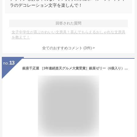
ラのデコレーション文字を楽しんで！
回答された質問
女子中学生が喜ぶかわいい文房具！喜んでもらえるおしゃれな文房具
を教えて！
全てのおすすめコメント
(
3
件)
>
13
no.
銀座千疋屋 ［3年連続楽天グルメ大賞受賞］銀座ゼリー（6個入り）［ポイント2倍］～ お中元 御中元 父の日 母の日 ゼリー ギフト 贈り物 フルーツ スイーツ プレゼント お菓子 内祝い 誕生日 お祝い 御礼 快気内祝 お見舞い 千疋屋 ～