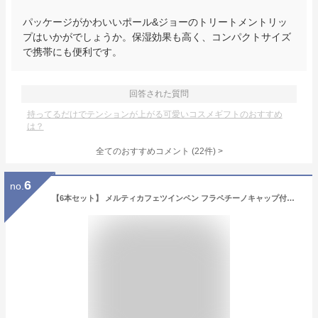
パッケージがかわいいポール&ジョーのトリートメントリッ
プはいかがでしょうか。保湿効果も高く、コンパクトサイズ
で携帯にも便利です。
回答された質問
持ってるだけでテンションが上がる可愛いコスメギフトのおすすめ
は？
全てのおすすめコメント
(
22
件)
>
6
no.
【6本セット】 メルティカフェツインペン フラペチーノキャップ付き ペン カラーペン ツインペン 筆記具 文房具 女の子 かわいい ホワイトデー 筆記具 子供 こども 文具 文具セット 小学生 中学生 女子 文房具セット 子供会 誕生日 プレゼント お返し 入学 クリスマス