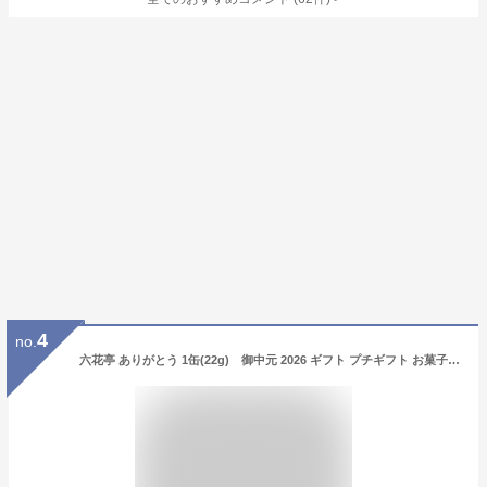
4
no.
六花亭 ありがとう 1缶(22g) 御中元 2026 ギフト プチギフト お菓子 女性 大人 500円 かわいい 感謝の気持ち 退職 卒業 卒園 送別会 挨拶 転勤 お礼 お返し 帯広 誕生日 お祝い 大量 イベント 有名 ばらまき