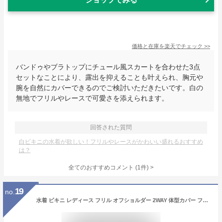
価格と在庫を
楽天
でチェック
>>
バンドゥやブラトップにチュール風スカートを合わせた3点
セットなことにより、露出を抑えることも叶えられ、胸元や
腕を自然にカバーできるのでご検討いただきたいです。白の
無地でフリルやレースで可愛さを添えられます。
回答された質問
白ビキニの水着が欲しい！フリルやレースがかわいい盛れるおすすめ
は？
全てのおすすめコメント
(
1
件)
>
19
no.
水着 ビキニ レディース フリル オフショルダー 2WAY 体型カバー フレアスリーブ ビキニセット セクシー タンキニ水着 女性水着 盛れる パッド付き ママ水着 フレア 白 ホワイト ピンク くすみカラー かわいい おしゃれ