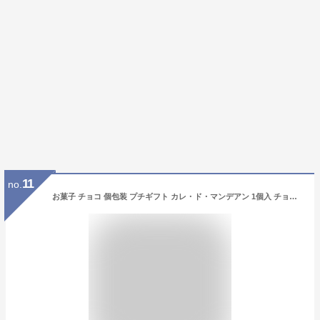
11
no.
お菓子 チョコ 個包装 プチギフト カレ・ド・マンデアン 1個入 チョコレート ナッツ フルーツ 最高峰チョコ使用 ショコラ スイーツ ギフト いちご 抹茶 かわいい 可愛い 猫 ねこ 映える 人気 お返し ハロウィン お菓子 子供 職場 転勤 大量 まとめ買い ( 即日発送・土日除く)