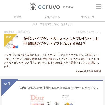
受付中
人気アイテム
マイページ
本ページはプロモーションを含みます
最終更新日：2026/07/24
11552
View
27
コメント
決定
女性にハイブランドのちょっとしたプレゼント！お
手頃価格のブランドギフトのおすすめは？
ハイブランド好きな女性にちょっとしたブランドアイテムのプレゼントを渡したい
です。プチギフト感覚で渡せるお手頃価格のハイブランドのものを贈るとしたらコ
スメなどがいいかなと思うのですが、おすすめがあったら是非アドバイスお願いし
ます。
ocruyo(オクルヨ)編集部
1
no.
【国内正規品 名入れ可】選べる15色 在庫あり ディオール リップ マキシマイザー Dior アディクト リップグロス リップケア コスメ 化粧品 ブランド 女性 誕生日 プレゼント ギフト 人気 2025年新色