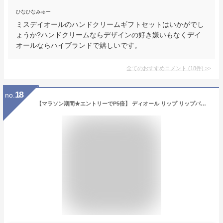
ひなひなみゅー
ミスデイオールのハンドクリームギフトセットはいかがでし
ょうか?ハンドクリームならデザインの好き嫌いもなくデイ
オールならハイブランドで嬉しいです。
全てのおすすめコメント
(
18
件)
>
18
no.
【マラソン期間★エントリーでP5倍】 ディオール リップ リップバーム リップクリーム 新色 口紅 リップ Dior 名入れ コスメ 化粧品 ルージュ ディオール コスメギフト ブランド ギフト プレゼント 女性 女友達 誕生日 リップスティック スキンケア 新品 リップケア