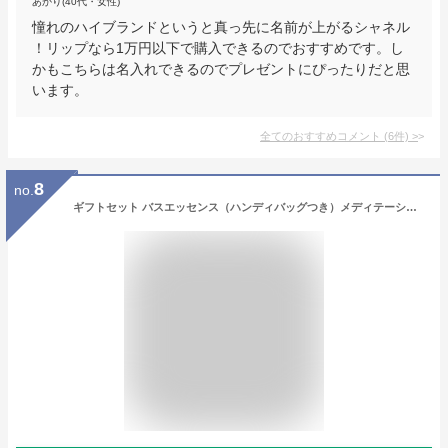
あかり(40代・女性)
憧れのハイブランドというと真っ先に名前が上がるシャネル
！リップなら1万円以下で購入できるのでおすすめです。し
かもこちらは名入れできるのでプレゼントにぴったりだと思
います。
全てのおすすめコメント
(
6
件)
>
8
no.
ギフトセット バスエッセンス（ハンディバッグつき）メディテーションバスt | ナイトリートバス入浴剤ギフト セット 人気 温浴 アロマ 癒し 保湿 敏感肌 誕生日 プレゼントアユーラ ayura