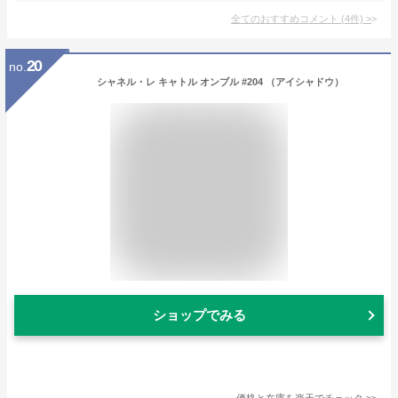
全てのおすすめコメント
(
4
件)
>
20
no.
シャネル・レ キャトル オンブル #204 （アイシャドウ）
ショップでみる
価格と在庫を
楽天
でチェック
>>