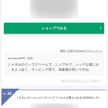
ショップでみる
価格と在庫を
Amazon
でチェック
>>
honokana(50代・女性)
シャネルのリップクリームで、シンプルで、シックな感じが
、大人っぽく、ラッピング済で、高級感が良いですね
全てのおすすめコメント
(
10
件)
>
14
no.
[キタムラ] ショッピングバッグ フォルムを変えられる DH0129 レディース レッド [赤] 70701