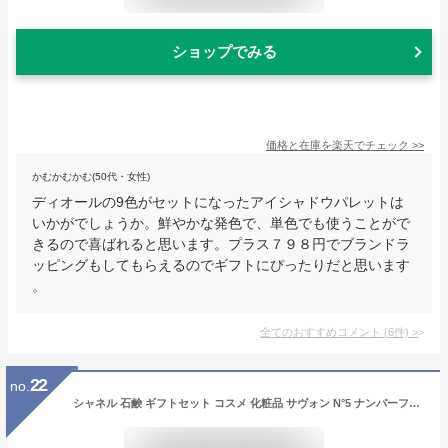
ショップでみる
価格と在庫を
楽天
でチェック
>>
かむかむかむ(50代・女性)
ディオールの9色がセットになったアイシャドウパレットは
いかがでしょうか。鮮やかな発色で、単色でも使うことがで
きるので喜ばれると思います。プラス７９８円でブランドラ
ッピングもしてもらえるのでギフトにぴったりだと思います
。
全てのおすすめコメント
(
6
件)
>
22
no.
シャネル 石鹸 ギフトセット コスメ 化粧品 サヴォン N°5 ナンバーファイブ 香水 ローオードゥトワレット せっけん 石けん ソープ バスグッズ スキンケア ローズ CHANEL レディース ブランド 正規品 新品 プレゼント おしゃれ [S] お返し