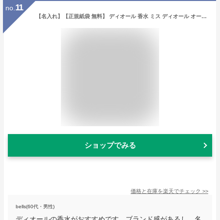
11
no.
【名入れ】【正規紙袋 無料】 ディオール 香水 ミス ディオール オードゥ トワレ 化粧品 ローラー パール 20ml Christian Dior フレグランス ミスディオール ローラータイプ レディース ディオールコスメ 正規品 ブランド 新品 2023年 ギフト 誕生日 通販
ショップでみる
価格と在庫を
楽天
でチェック
>>
bells(60代・男性)
ディオールの香水がおすすめです。ブランド感があるし、名