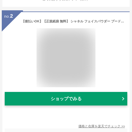
2
no.
【後払いOK】【正規紙袋 無料】 シャネル フェイスパウダー プードゥル ユニヴェルセル リーブル ルースパウダー 30g コスメ 化粧品 メイク ファンデーション 下地 ベース ハイライト チーク シャドウ CHANEL 正規品 ブランド 新品 2022年 ギフト プレゼント 通販
ショップでみる
価格と在庫を
楽天
でチェック
>>