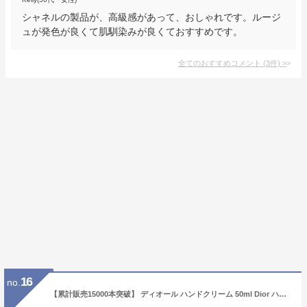
シャネルの製品が、高級感があって、おしゃれです。ルージ
ュが発色が良くて肌馴染みが良くておすすめです。
全てのおすすめコメント
(
3
件)
>
16
no.
【累計販売15000本突破】 ディオール ハンドクリーム 50ml Dior ハンドクリーム クリスチャン・ディオール 正規品 高級 プレゼント 女性 誕生日 女友達 ギフト ディオールハンドクリーム diorハンドクリーム ハンドケア 人気