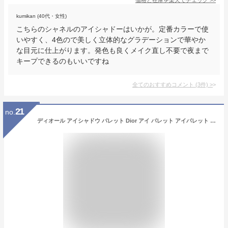
kumikan (40代・女性)
こちらのシャネルのアイシャドーはいかが。定番カラーで使
いやすく、4色ので美しく立体的なグラデーションで華やか
な目元に仕上がります。発色も良くメイク直し不要で夜まで
キープできるのもいいですね
全てのおすすめコメント
(
3
件)
>
21
no.
ディオール アイシャドウ パレット Dior アイ パレット アイパレット レディース コスメ プライマー ハイライト ライナー バックステージ 限定 アイシャドウ パレット ディオール アイシャドウ 正規品 ブランド 新品 2024年 ギフト 誕生日プレゼント 通販 初売り