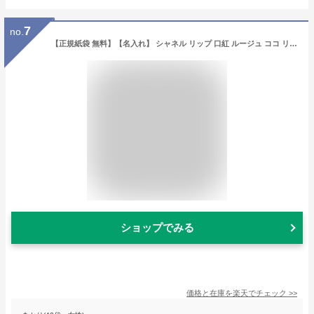
7
no.
【正規紙袋 無料】【名入れ】 シャネル リップ 口紅 ルージュ ココ リップスティックリップ 化粧品 スティック シャネルコスメ 落ちにくい レディース ROUGE COCO CHANEL 正規品 ブランド 新品 2024年 ギフト 誕生日プレゼント 通販 ギフト プレゼント 初売り
ショップでみる
価格と在庫を
楽天
でチェック
>>