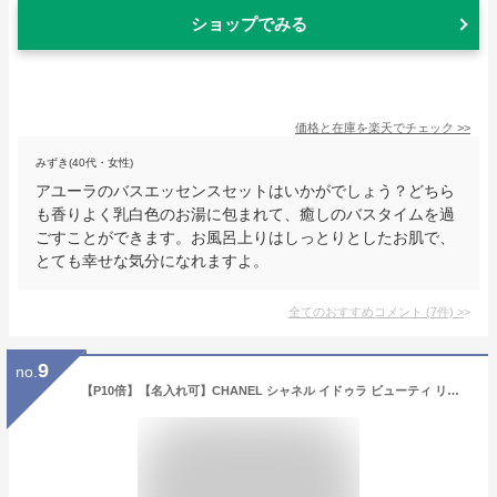
ショップでみる
価格と在庫を
楽天
でチェック
>>
みずき(40代・女性)
アユーラのバスエッセンスセットはいかがでしょう？どちら
も香りよく乳白色のお湯に包まれて、癒しのバスタイムを過
ごすことができます。お風呂上りはしっとりとしたお肌で、
とても幸せな気分になれますよ。
全てのおすすめコメント
(
7
件)
>
9
no.
【P10倍】【名入れ可】CHANEL シャネル イドゥラ ビューティ リップ バーム 10g リップクリーム