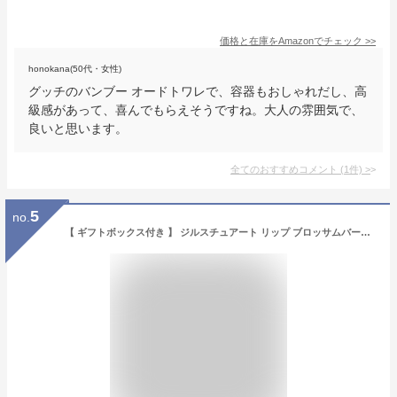
価格と在庫を
Amazon
でチェック
>>
honokana(50代・女性)
グッチのバンブー オードトワレで、容器もおしゃれだし、高
級感があって、喜んでもらえそうですね。大人の雰囲気で、
良いと思います。
全てのおすすめコメント
(
1
件)
>
5
no.
【 ギフトボックス付き 】 ジルスチュアート リップ ブロッサムバーム ギフト セット ネイルオイル jillstuart ギフトセット コスメ プレゼント 女性 誕生日プレゼント 女友達