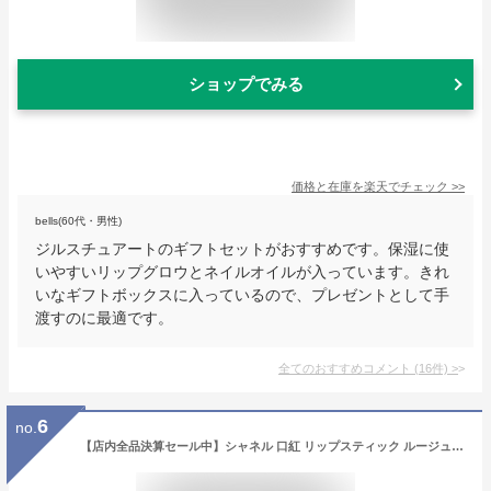
ショップでみる
価格と在庫を
楽天
でチェック
>>
bells(60代・男性)
ジルスチュアートのギフトセットがおすすめです。保湿に使
いやすいリップグロウとネイルオイルが入っています。きれ
いなギフトボックスに入っているので、プレゼントとして手
渡すのに最適です。
全てのおすすめコメント
(
16
件)
>
6
no.
【店内全品決算セール中】シャネル 口紅 リップスティック ルージュ ココ #470 マルト CHANEL ROUGE COCO 470 MARTHE 3145891724707 CHM172470 赤 レッド コスメ リップ 唇 セクシー メイクアップ メークアップ 化粧品 正規品直輸入