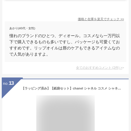
価格と在庫を
楽天
でチェック
>>
あかり(40代・女性)
憧れのブランドのひとつ、ディオール。コスメなら一万円以
下で購入できるものも多いですし、パッケージも可愛くてお
すすめです。リップオイルは唇のケアもできるアイテムなの
で人気がありますよ。
全てのおすすめコメント
(
2
件)
>
13
no.
【ラッピング済み】【紙袋セット】chanel シャネル コスメ シャネルコスメ リップクリーム ルージュ ココ ボーム ココボーム ココボォーム 白リップ ベース 下地 化粧品 正規品 母の日 プレゼント