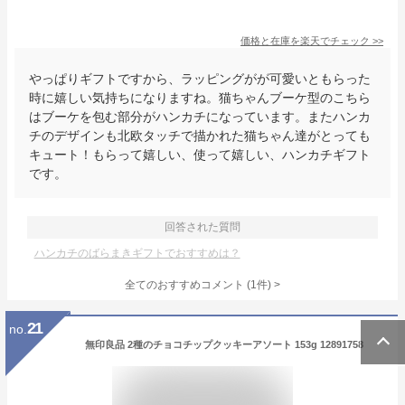
価格と在庫を
楽天
でチェック
>>
やっぱりギフトですから、ラッピングがが可愛いともらった
時に嬉しい気持ちになりますね。猫ちゃんブーケ型のこちら
はブーケを包む部分がハンカチになっています。またハンカ
チのデザインも北欧タッチで描かれた猫ちゃん達がとっても
キュート！もらって嬉しい、使って嬉しい、ハンカチギフト
です。
回答された質問
ハンカチのばらまきギフトでおすすめは？
全てのおすすめコメント
(
1
件)
>
21
no.
無印良品 2種のチョコチップクッキーアソート 153g 12891758