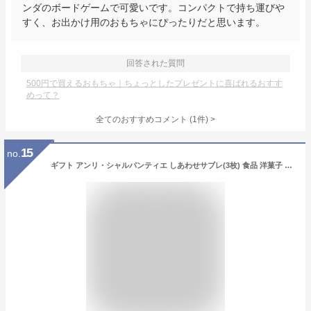
ンダのボードゲームで可愛いです。コンパクトで持ち運びや
すく、お出かけ用のおもちゃにぴったりだと思います。
回答された質問
500円で買えるおもちゃ｜ちょっとしたプレゼントに喜ばれるおすす
めって？
全てのおすすめコメント
(
1
件)
>
15
no.
ギフト アンリ・シャルパンティエ しあわせサブレ(3枚) 食品 洋菓子 スイーツ 焼き菓子詰合せ 内祝・出産祝・誕生日・入園・御祝・ギフト・結婚祝・販促ギフト・景品 【挨拶・内祝】【父の日・母の日】フィナンシェ・マドレーヌ アンリシャルパンティエ※のし対応不可