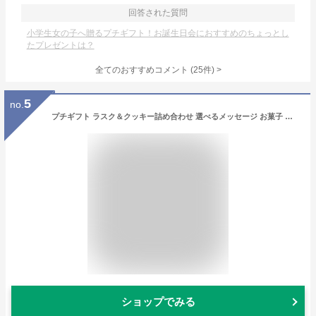
回答された質問
小学生女の子へ贈るプチギフト！お誕生日会におすすめのちょっとし
たプレゼントは？
全てのおすすめコメント
(
25
件)
>
5
no.
プチギフト ラスク＆クッキー詰め合わせ 選べるメッセージ お菓子 個包装 退職 可愛い おしゃれ 挨拶 お返し ばらまき 大量 記念品 産休 卒園 卒業 卒団 入社 来店 祝い ヘクセン ガトーフェスタハラダ デパ地下 結婚式 プレゼント チョコ ホワイトデー 300円 500円以下
ショップでみる