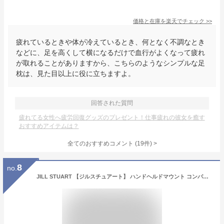
価格と在庫を
楽天
でチェック
>>
疲れているときや体が冷えているとき、何となく不調なとき
などに、足を高くして横になるだけで血行がよくなって疲れ
が取れることがありますから、こちらのようなシンプルな足
枕は、見た目以上に役に立ちますよ。
回答された質問
疲れてる女性へ疲労回復グッズのプレゼント！仕事疲れの彼女を癒す
おすすめアイテムは？
全てのおすすめコメント
(
19
件)
>
8
no.
JILL STUART 【ジルスチュアート】 ハンドヘルドマウント コンパクトミラーII