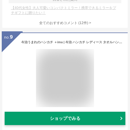
【40代女性】大人可愛いコンパクトミラー！携帯できるミラーをプ
チギフトに贈りたい！
全てのおすすめコメント
(
12
件)
>
9
no.
今治うまれのハンカチ ＋ima | 今治 ハンカチ レディース タオルハンカチ プレゼント 女性 プチギフト おしゃれ ギフト かわいい ミニタオル 今治タオル お礼 ミニハンカチ 子供 ミニ お祝い 母の日 ハンドタオル 小物 実用的 ハンカチタオル
ショップでみる