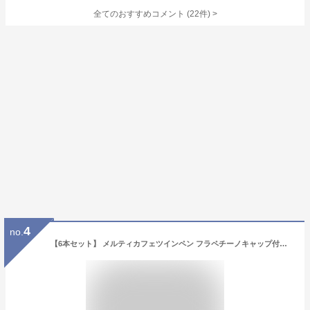
全てのおすすめコメント
(
22
件)
>
4
no.
【6本セット】 メルティカフェツインペン フラペチーノキャップ付き ペン カラーペン ツインペン 筆記具 文房具 女の子 かわいい ホワイトデー 筆記具 子供 こども 文具 文具セット 小学生 中学生 女子 文房具セット 子供会 誕生日 プレゼント お返し 入学 クリスマス