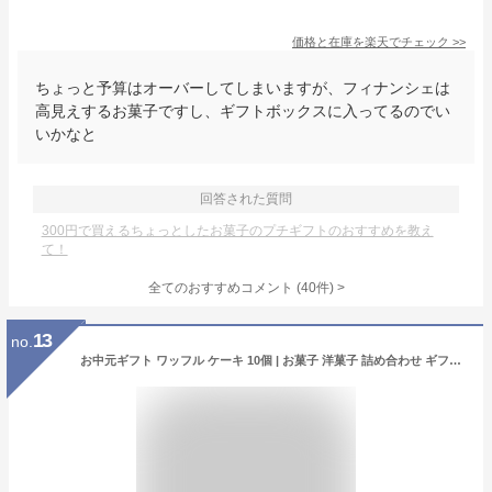
価格と在庫を
楽天
でチェック
>>
ちょっと予算はオーバーしてしまいますが、フィナンシェは
高見えするお菓子ですし、ギフトボックスに入ってるのでい
いかなと
回答された質問
300円で買えるちょっとしたお菓子のプチギフトのおすすめを教え
て！
全てのおすすめコメント
(
40
件)
>
13
no.
お中元ギフト ワッフル ケーキ 10個 | お菓子 洋菓子 詰め合わせ ギフト 個包装 お中元 御中元 ワッフルケーキ スイーツ 冷凍 お取り寄せスイーツ 女性 彼女 妻 お中元スウィーツ 誕生日プレゼント ワッフルサンド かわいい おしゃれ 手土産 お礼 3000円 送料無料