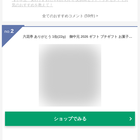
気のおすすめを教えて！
全てのおすすめコメント
(
59
件)
>
2
no.
六花亭 ありがとう 1缶(22g) 御中元 2026 ギフト プチギフト お菓子 女性 大人 500円 かわいい 感謝の気持ち 退職 卒業 卒園 送別会 挨拶 転勤 お礼 お返し 帯広 誕生日 お祝い 大量 イベント 有名 ばらまき
ショップでみる