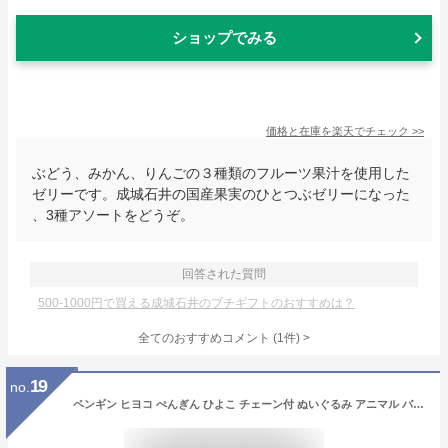
ショップでみる
価格と在庫を
楽天
でチェック
>>
ぶどう、みかん、りんごの３種類のフルーツ果汁を使用した
ゼリーです。成城石井の国産果実のひとつぶゼリーになった
、3種アソートをどうぞ。
回答された質問
500-1000円で買える成城石井のプチギフトのおすすめは？
全てのおすすめコメント
(
1
件)
>
19
no.
ペンギン ヒヨコ ぺんぎん ひよこ チェーン付 ぬいぐるみ アニマル バッグチャーム マスコット ストラップ 動物 キッズ 1個 doll023 GreenRoseYumi