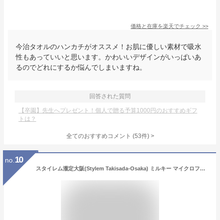
価格と在庫を
楽天
でチェック
>>
今治タオルのハンカチがオススメ！お肌に優しい素材で吸水
性もあっていいと思います。かわいいデザインがいっぱいあ
るのでどれにするか悩んでしまいますね。
回答された質問
【卒園】先生へプレゼント！個人で贈る予算1000円のおすすめギフ
トは？
全てのおすすめコメント
(
53
件)
>
10
no.
スタイレム瀧定大阪(Stylem Takisada-Osaka) ミルキー マイクロファイバーやわらかタオル ウォッシュタオル PK1051