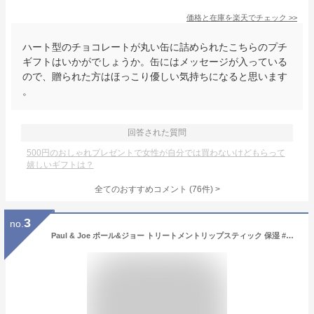
価格と在庫を
楽天
でチェック
>>
ハート型のチョコレートが丸い缶に詰められたこちらのプチ
ギフトはいかがでしょうか。缶にはメッセージが入っている
ので、贈られた方はほっこり優しい気持ちになると思います
。
回答された質問
500円のおしゃれプレゼントで女性が自分では買わないけどもらって
嬉しいギフトは？
全てのおすすめコメント
(
76
件)
>
3
no.
Paul & Joe ポール&ジョー トリートメントリップスティック 保湿 #401 レフィル リフィル