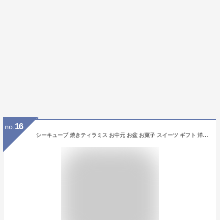
16
no.
シーキューブ 焼きティラミス お中元 お盆 お菓子 スイーツ ギフト 洋菓子 焼き菓子 プレゼント 人気 個包装 内祝い お返し 手土産 退職 2個入り