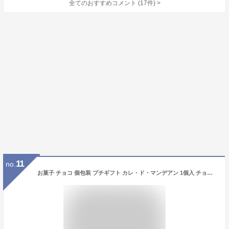
全てのおすすめコメント
(
17
件)
>
11
no.
お菓子 チョコ 個包装 プチギフト カレ・ド・マンデアン 1個入 チョコレート ナッツ フルーツ 最高峰チョコ使用 ショコラ スイーツ ギフト いちご 抹茶 かわいい 可愛い 猫 ねこ 映える 人気 お返し ハロウィン お菓子 子供 職場 転勤 大量 まとめ買い ( 即日発送・土日除く)