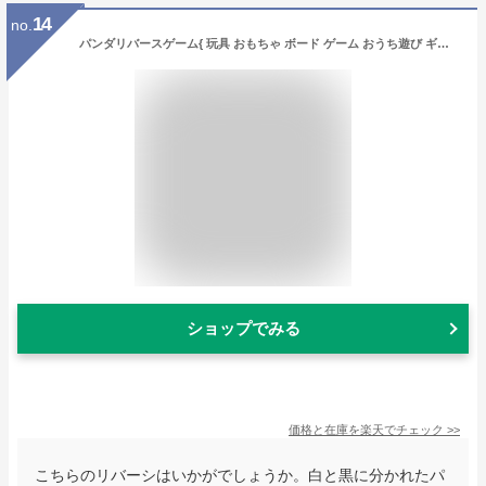
14
no.
パンダリバースゲーム{ 玩具 おもちゃ ボード ゲーム おうち遊び ギフト 誕生日 子ども会 施設 }[ 子供会 保育園 幼稚園 景品 イベント お祭り プレゼント 人気 ]【色柄指定不可】
ショップでみる
価格と在庫を
楽天
でチェック
>>
こちらのリバーシはいかがでしょうか。白と黒に分かれたパ