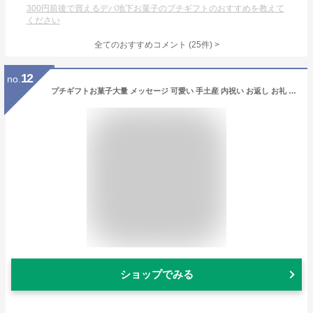
300円前後で買えるデパ地下お菓子のプチギフトのおすすめを教えて
ください
全てのおすすめコメント
(
25
件)
>
12
no.
プチギフトお菓子大量 メッセージ 可愛い 手土産 内祝い お返し お礼 個包装 焼き菓子 スイーツ プレゼント ギフト お配り 記念品 300円台HF-3EC フィナンシェ 2個入 ※オンラインショップ限定
ショップでみる