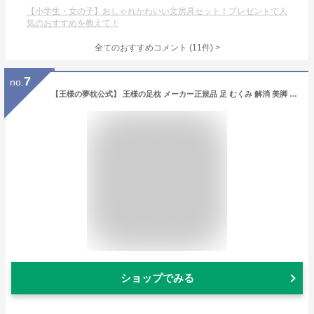
【小学生・女の子】おしゃれかわいい文房具セット！プレゼントで人
気のおすすめを教えて！
全てのおすすめコメント
(
11
件)
>
7
no.
【王様の夢枕公式】 王様の足枕 メーカー正規品 足 むくみ 解消 美脚 ストレッチ マッサージ 腰枕 膝枕 プレゼント 両親 女性 癒し グッズ プレゼント 実用的 ビーズ クッション ミニ 可愛い 王様の枕 日本製人気 花以外 実用的 足枕 足まくら
ショップでみる