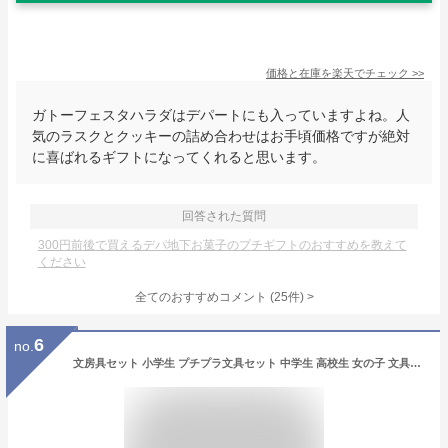
価格と在庫を
楽天
でチェック
>>
ガトーフェスタハラダはデパートにも入っていますよね。人
気のラスクとクッキーの詰め合わせはお手頃価格ですが絶対
に喜ばれるギフトになってくれると思います。
回答された質問
300円前後で買えるデパ地下お菓子のプチギフトのおすすめを教えて
ください
全てのおすすめコメント
(
25
件)
>
6
no.
文房具セット 小学生 プチプラ文具セット 中学生 高校生 女の子 文具セット かわいい 小学校 女子 文房具 文具 筆記具 高学年 低学年 こども 誕生日 プレゼント 筆記用具 ステーショナリーセット 子供 子ども 子供会 ギフト プレゼント クリスマス