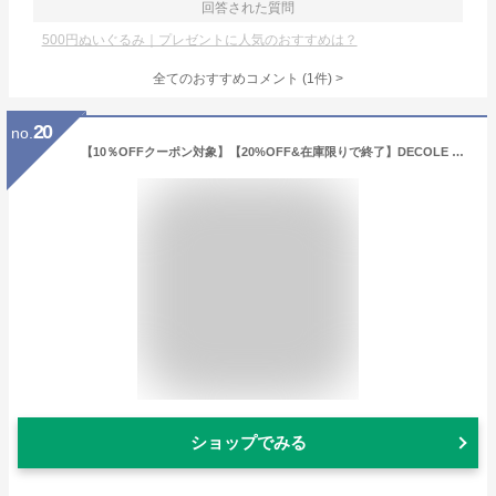
回答された質問
500円ぬいぐるみ｜プレゼントに人気のおすすめは？
全てのおすすめコメント
(
1
件)
>
20
no.
【10％OFFクーポン対象】【20%OFF&在庫限りで終了】DECOLE デコレ 母の日 日本製 ブーケハンカチ ブーケ型 コットン100% 綿100% 吸水性 速乾性 ドビー織 洗うプチギフト プレゼント 贈り物 ご挨拶 お返し 送別会 退職 猫柄 かわいい おしゃれ ギフト ハンカチ 花束 花束風
ショップでみる