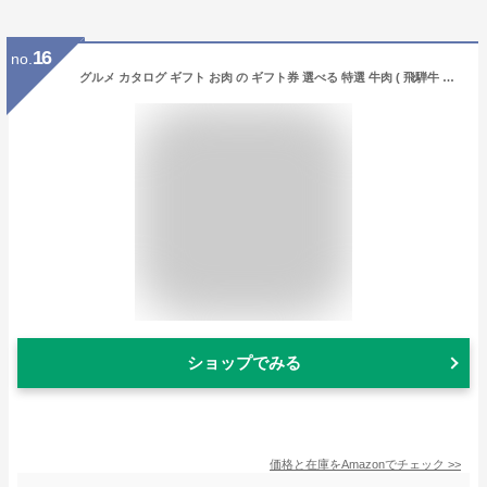
16
no.
グルメ カタログ ギフト お肉 の ギフト券 選べる 特選 牛肉 ( 飛騨牛 米沢牛 黒毛和牛 ) 美食うまいもん市場
ショップでみる
価格と在庫を
Amazon
でチェック
>>