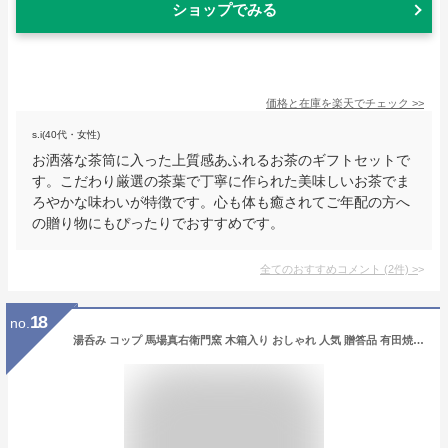
ショップでみる
価格と在庫を
楽天
でチェック
>>
s.i(40代・女性)
お洒落な茶筒に入った上質感あふれるお茶のギフトセットで
す。こだわり厳選の茶葉で丁寧に作られた美味しいお茶でま
ろやかな味わいが特徴です。心も体も癒されてご年配の方へ
の贈り物にもぴったりでおすすめです。
全てのおすすめコメント
(
2
件)
>
18
no.
湯呑み コップ 馬場真右衛門窯 木箱入り おしゃれ 人気 贈答品 有田焼 陶磁器 日本製 油滴天目（大）