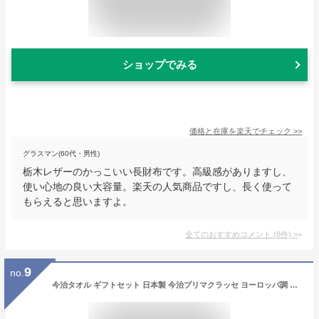
ショップでみる
価格と在庫を
楽天
でチェック
>>
グラスマン(60代・男性)
栃木レザーのかっこいい長財布です。高級感がありますし、
使い心地の良い大容量。楽天の人気商品ですし、長く使って
もらえると思いますよ。
全てのおすすめコメント
(
8
件)
>
9
no.
今治タオル ギフトセット 日本製 今治プリマクラッセ ヨーロッパ調 大判 バスタオル| おしゃれ ギフト お返し プレゼント お礼 女性 ブランド 内祝い タオル タオルギフト セット 出産 高級タオル 結婚内祝い 日用品雑貨 古希 お祝い 新築祝い 御歳暮 【GIFT】