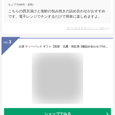
ちょプラ(40代・女性)
こちらの西京漬けと海鮮の包み焼きの詰め合わせがおすすめ
です。電子レンジでチンするだけで簡単に楽しめますよ。
全てのおすすめコメント
(
1
件)
>
3
no.
お茶 ティーパック ギフト【煎茶・玉露・和紅茶 3種詰め合わせ IT56-90】緑茶 ティーバッグ 個包装 オシャレ かわいい 狭山茶 宇治茶 日本茶 高級 ギフトセット 誕生日 プレゼント 内祝い お返し 6000円／明治37年創業 狭山茶問屋 鈴木園
ショップでみる