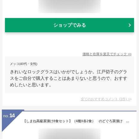
ショップでみる
価格と在庫を
楽天
でチェック
>>
メッコ(40代・女性)
きれいなロックグラスはいかがでしょうか。江戸切子のグラ
スをご自分で購入することはあまりないと思うので、おすす
めしたいと思います。
全てのおすすめコメント
(
1
件)
>
14
no.
【しまね高級茶漬け8食セット】（4種X各2食） のどぐろ茶漬け あなご茶漬け さば茶漬け たい茶漬け 海産物 島根県 炊き込みご飯の素 贈り物 お取り寄せ おしゃれ 常温 ご褒美 敬老の日 がむしゃらグルメ団 父の日