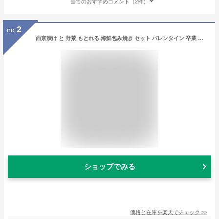
全てのおすすめコメント（2件）
2
no.
西京漬け と 野菜 もとれる 海鮮包み焼き セット バレンタイン 卒業 入学 お祝い お返し お取り寄せ ギフト 詰め合わせ おかず お弁当 冷凍 お礼 グルメ 西京漬 贈り物 内祝 送料無料
ショップでみる
価格と在庫を
楽天
でチェック
>>