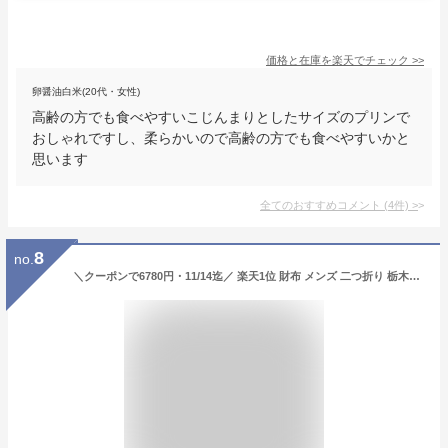
価格と在庫を
楽天
でチェック
>>
卵醤油白米(20代・女性)
高齢の方でも食べやすいこじんまりとしたサイズのプリンで
おしゃれですし、柔らかいので高齢の方でも食べやすいかと
思います
全てのおすすめコメント
(
4
件)
>
8
no.
＼クーポンで6780円・11/14迄／ 楽天1位 財布 メンズ 二つ折り 栃木レザー 長財布 本革 薄い 高級感 レディース財布 ブランド ウォレット 牛革 小銭入れ レザー サイフ ハンドメイド シンプル 無地 大容量 男性 紳士用 おしゃれ 男女兼用 クリスマ 誕生日 ギフト 送料無料