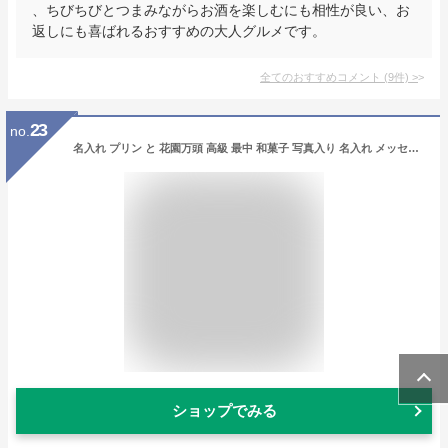
、ちびちびとつまみながらお酒を楽しむにも相性が良い、お
返しにも喜ばれるおすすめの大人グルメです。
全てのおすすめコメント
(
9
件)
>
23
no.
名入れ プリン と 花園万頭 高級 最中 和菓子 写真入り 名入れ メッセージカード 送料無料 スイーツ お菓子 ギフト 出産内祝い 出産 出産祝い 内祝い お返し お祝い返し おしゃれ 写真付き カード 内祝い 1歳誕生日 5000円 1万円 半返し(AD)軽 結婚祝 七五三 成人式
ショップでみる