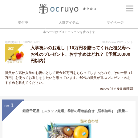
受付中
人気アイテム
マイページ
本ページはプロモーションを含みます
最終更新日：2026/07/31
3449
View
28
コメント
入学祝いのお返し｜10万円を贈ってくれた祖父母へ
決定
お礼のプレゼント、おすすめはどれ？【予算10,000
円以内】
祖父から高校入学のお祝いとして現金10万円をもらってしまったので、その一部（1
万円）を使ってお返しをしたいと思っています。60代の祖父が喜ぶプレゼントのお
すすめを教えてください。
ocruyo(オクルヨ)編集部
1
no.
銀座千疋屋 ［スタッフ厳選］季節の果物詰合せ［送料無料］［数量限定］［ポイント2倍］～ お中元 御中元 父の日 母の日 フルーツ ギフト 贈り物 スイーツ プレゼント お菓子 内祝い 誕生日 お祝い 御礼 快気内祝 お見舞い 送料無料 千疋屋 ～