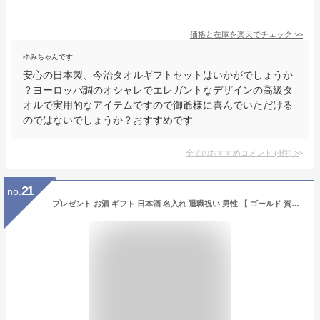
価格と在庫を
楽天
でチェック
>>
ゆみちゃんです
安心の日本製、今治タオルギフトセットはいかがでしょうか
？ヨーロッパ調のオシャレでエレガントなデザインの高級タ
オルで実用的なアイテムですので御爺様に喜んでいただける
のではないでしょうか？おすすめです
全てのおすすめコメント
(
4
件)
>
21
no.
プレゼント お酒 ギフト 日本酒 名入れ 退職祝い 男性 【 ゴールド 賀茂鶴 720ml 】 金箔入り ボトル彫刻 還暦祝い 父 誕生日 60代 名前入り 米寿 お祝い 名入り お父さん 父親 義父 祖父 おじいちゃん 70代 80代 60歳 還暦 喜寿 傘寿 祝い 長寿 孫 FLEGRE 敬老の日