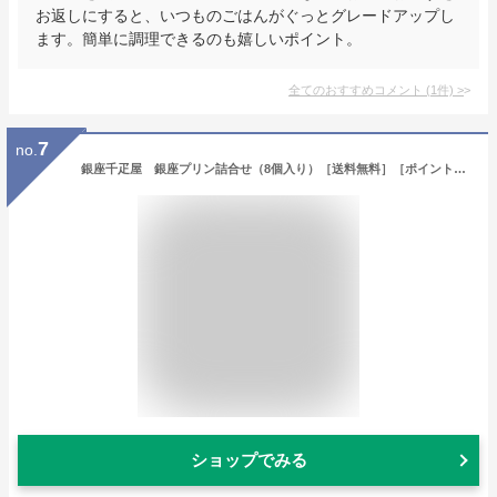
お返しにすると、いつものごはんがぐっとグレードアップし
ます。簡単に調理できるのも嬉しいポイント。
全てのおすすめコメント
(
1
件)
>
7
no.
銀座千疋屋 銀座プリン詰合せ（8個入り）［送料無料］［ポイント2倍］～ 母の日 父の日 プリン ギフト 贈り物 フルーツ スイーツ プレゼント お菓子 内祝い 誕生日 お祝い 御礼 快気内祝 お見舞い 送料無料 千疋屋 ～
ショップでみる