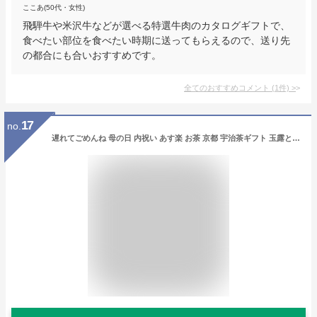
ここあ(50代・女性)
飛騨牛や米沢牛などが選べる特選牛肉のカタログギフトで、
食べたい部位を食べたい時期に送ってもらえるので、送り先
の都合にも合いおすすめです。
全てのおすすめコメント
(
1
件)
>
17
no.
遅れてごめんね 母の日 内祝い あす楽 お茶 京都 宇治茶ギフト 玉露と上煎茶ギフト（各100g入）御祝 結婚 出産 寿 お祝い お礼 お誕生日 還暦 古希 喜寿 米寿 御礼 かわいい 豪華 オシャレ 京都