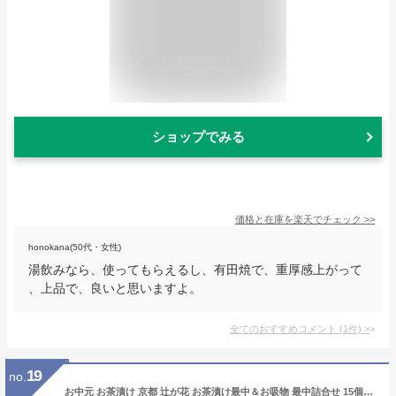
ショップでみる
価格と在庫を
楽天
でチェック
>>
honokana(50代・女性)
湯飲みなら、使ってもらえるし、有田焼で、重厚感上がって
、上品で、良いと思いますよ。
全てのおすすめコメント
(
1
件)
>
19
no.
お中元 お茶漬け 京都 辻が花 お茶漬け最中＆お吸物 最中詰合せ 15個入り お盆賀 送料無料 楽天1位 高評価 グルメ 可愛い 内祝 贈り物 セット 最中 高級 おしゃれ お返し 食べ物 大人気 誕生日 御礼 出産内祝 結婚内祝 快気祝 香典返し 御供 花点心 プレゼント 女性に人気