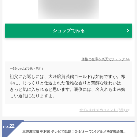
ショップでみる
価格と在庫を
楽天
でチェック
>>
一郎ちゃん(70代・男性)
祖父にお返しには、大吟醸賀茂鶴ゴールドは如何ですか。寒
中に、じっくりと仕込まれた優雅な香りと芳醇な味わいは、
きっと気に入られると思います。裏側には、名入れも出来嬉
しい返礼になりますよ。
全てのおすすめコメント
(
3
件)
>
22
no.
三陸海宝漬 中村家 テレビで話題！O-1(オーワン)グルメ決定戦金賞獲得 父の日 敬老の日 父の日 母の日 ギフト お取り寄せ 御歳暮ギフト