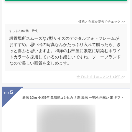
価格と在庫を
楽天
でチェック
>>
すしまん(50代・男性)
設置場所スムーズな7型サイズのデジタルフォトフレームが
おすすめ。思い出の写真なんかたっぷり入れて贈ったら、き
っと喜ぶと思いますよ。和洋のお部屋に素敵に馴染むホワイ
トカラーを採用しているのも嬉しいですね。ソニーブランド
なので美しい画質を楽しめます。
全てのおすすめコメント
(
1
件)
>
5
no.
新米 10kg 令和5年 魚沼産コシヒカリ 新潟 米 一等米 内祝い 米 ギフト