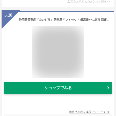
全てのおすすめコメント
(
1
件)
>
10
no.
静岡茶天竜産「山のお茶」 天竜茶ギフトセット 最高級やぶ北茶 深蒸し・浅蒸し 200g ×2缶 最高級の2種、高級感あふれる化粧箱と缶入り。特別な贈り物に！【送料無料】【お祝い お返し 母の日 父の日 お中元 敬老の日 お歳暮 お年賀 寒中見舞いギフト】
ショップでみる
価格と在庫を
楽天
でチェック
>>