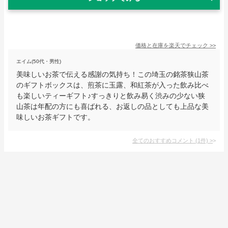
価格と在庫を
楽天
でチェック
>>
エイム(50代・男性)
美味しいお茶で伝える感謝の気持ち！この埼玉の銘茶狭山茶
のギフトボックスは、煎茶に玉露、和紅茶が入った飲み比べ
も楽しいティーギフト♪すっきりと飲み易く渋みの少ない狭
山茶は年配の方にも喜ばれる、お返しの品としても上品な美
味しいお茶ギフトです。
全てのおすすめコメント
(
1
件)
>