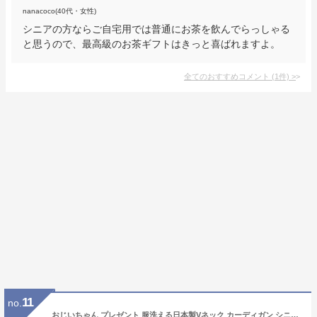
nanacoco(40代・女性)
シニアの方ならご自宅用では普通にお茶を飲んでらっしゃる
と思うので、最高級のお茶ギフトはきっと喜ばれますよ。
全てのおすすめコメント
(
1
件)
>
11
no.
おじいちゃん プレゼント 服洗える日本製Vネック カーディガン シニアファッション 70代 80代 60代 送料無料 メンズシニア 男性 紳士服 sサイズ お年寄り 高齢者 春夏 誕生日 プレゼント ギフト父の日 早割