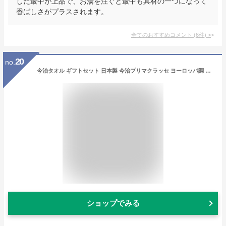
した最中が上品で、お湯を注ぐと最中も具材の一つになって
香ばしさがプラスされます。
全てのおすすめコメント
(
6
件)
>
20
no.
今治タオル ギフトセット 日本製 今治プリマクラッセ ヨーロッパ調 タオル ギフト 内祝い 出産祝い 出産内祝い お返し プレゼント 引越し お礼 タオルギフト セット| 女性 ブランド 引っ越し 高級タオル タオルセット 日用品雑貨 タオル 【GIFT】
ショップでみる