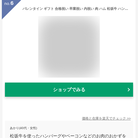
6
no.
バレンタイン ギフト 合格祝い 卒業祝い 内祝い 肉 ハム 松坂牛 ハンバーグ グルメ C ハンバーグ x3 ベーコン ブロック ＆ ソーセージ 3種 詰め合わせ セット 松阪牛 出産祝い 結婚祝い 出産内祝い 結婚内祝い 誕生日 送料無料 食べ物
ショップでみる
価格と在庫を
楽天
でチェック
>>
あかり(40代・女性)
松坂牛を使ったハンバーグやベーコンなどのお肉のおかずを