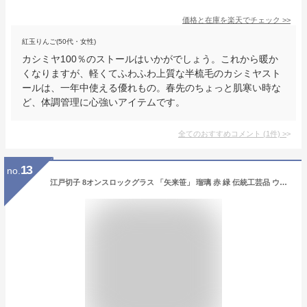
価格と在庫を
楽天
でチェック
>>
紅玉りんご(50代・女性)
カシミヤ100％のストールはいかがでしょう。これから暖か
くなりますが、軽くてふわふわ上質な半梳毛のカシミヤスト
ールは、一年中使える優れもの。春先のちょっと肌寒い時な
ど、体調管理に心強いアイテムです。
全てのおすすめコメント
(
1
件)
>
13
no.
江戸切子 8オンスロックグラス 「矢来笹」 瑠璃 赤 緑 伝統工芸品 ウィスキー 焼酎を飲むのにも最適 ギフト プレゼント 敬老の日 お祝い 化粧箱入り