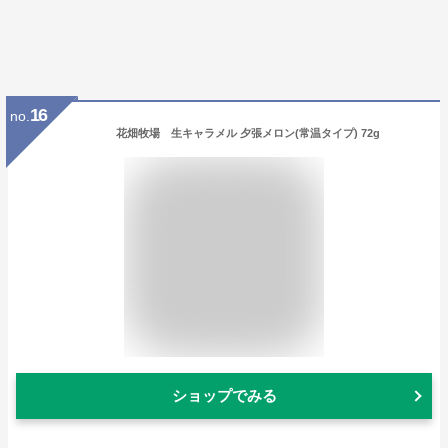
16
no.
花畑牧場 生キャラメル 夕張メロン(常温タイプ) 72g
ショップでみる