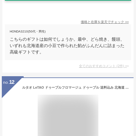
価格と在庫を
楽天
でチェック
>>
HONDA3210(50代・男性)
こちらのギフトは如何でしょうか。最中、どら焼き、饅頭、
いずれも北海道産の小豆で作られた餡がふんだんに詰まった
高級ギフトです。
全てのおすすめコメント
(
2
件)
>
12
no.
ルタオ LeTAO ドゥーブルフロマージュ ドゥーブル 送料込み 北海道 小樽 お土産 チーズケーキ 手土産 プレゼント プチギフト 誕生日 取り寄せ 贈り物 人気 レアチーズケーキ ベイクドチーズケーキ スイーツ ハロウィン