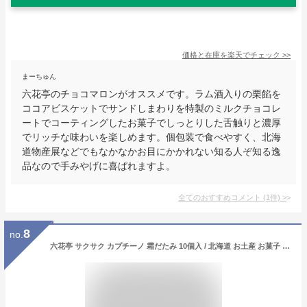
価格と在庫を
楽天
でチェック
>>
まーちゅん
六花亭のチョコマロンがオススメです。ラム酒入りの栗餡を
ココアビスケットでサンドしまわりを特製のミルクチョコレ
ートでコーティングしたお菓子でしっとりした舌触りと濃厚
でリッチな味わいを楽しめます。個包装で食べやすく、北海
道物産展などでもなかなかお目にかかれない知る人ぞ知る逸
品なので手みやげに喜ぱれますよ。
全てのおすすめコメント
(
1
件)
>
8
no.
六花亭 サクサク カプチーノ 霜だたみ 10個入 / 北海道 お土産 お菓子 お取り寄せ 北海道 人気 おすすめ お土産 さくさくパイ ばらまき用 ギフト 個包装 お歳暮 熨斗 チョコ以外 プレゼント お返し ばら 散き おしゃれ お菓子 母の日 2026 父の日 人気 食べ物 義母 義父