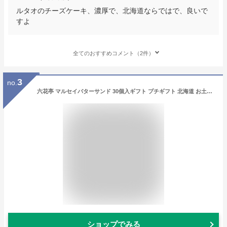
ルタオのチーズケーキ、濃厚で、北海道ならではで、良いで
すよ
全てのおすすめコメント（2件）
3
no.
六花亭 マルセイバターサンド 30個入ギフト プチギフト 北海道 お土産 スイーツ レーズンサンド お茶請け サンドクッキー 帯広 お菓子 洋菓子 誕生日 内祝い 個包装 退職 お祝い 転勤 お礼 お返し 御供 感謝 有名 定番
ショップでみる