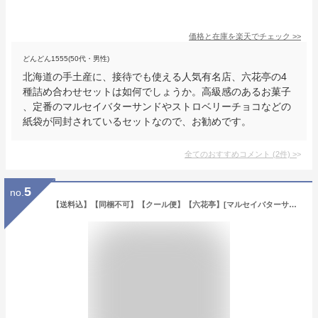
価格と在庫を
楽天
でチェック
>>
どんどん1555(50代・男性)
北海道の手土産に、接待でも使える人気有名店、六花亭の4
種詰め合わせセットは如何でしょうか。高級感のあるお菓子
、定番のマルセイバターサンドやストロベリーチョコなどの
紙袋が同封されているセットなので、お勧めです。
全てのおすすめコメント
(
2
件)
>
5
no.
【送料込】【同梱不可】【クール便】【六花亭】[マルセイバターサンド]5個入×3 ※同梱不可