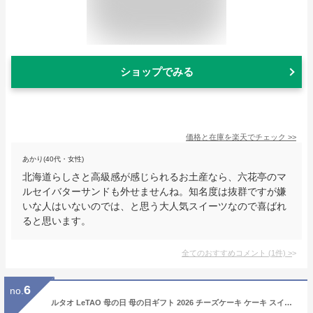
ショップでみる
価格と在庫を
楽天
でチェック
>>
あかり(40代・女性)
北海道らしさと高級感が感じられるお土産なら、六花亭のマ
ルセイバターサンドも外せませんね。知名度は抜群ですが嫌
いな人はいないのでは、と思う大人気スイーツなので喜ばれ
ると思います。
全てのおすすめコメント
(
1
件)
>
6
no.
ルタオ LeTAO 母の日 母の日ギフト 2026 チーズケーキ ケーキ スイーツ 誕生日ケーキ 洋菓子 プレゼント ギフト 誕生日 内祝い お取り寄せ 北海道 おしゃれ 人気 高級 バースデードゥーブル4号