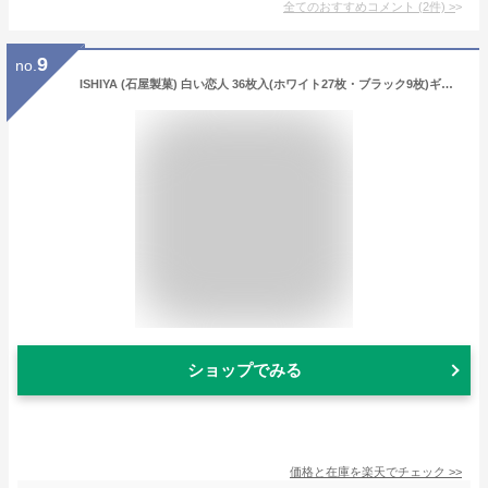
全てのおすすめコメント
(
2
件)
>
9
no.
ISHIYA (石屋製菓) 白い恋人 36枚入(ホワイト27枚・ブラック9枚)ギフト プチギフト スイーツ 白い恋人缶 札幌 お菓子 焼き菓子 ラングドシャ ばらまき 小分け 大量 個包装 缶入り お配り用 詰合せ 職場復帰 感謝 銘菓 有名
ショップでみる
価格と在庫を
楽天
でチェック
>>