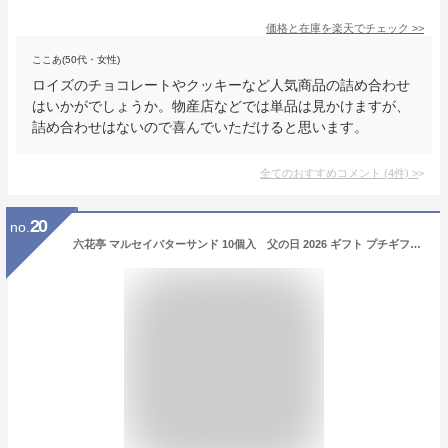
価格と在庫を
楽天
でチェック
>>
ここあ(50代・女性)
ロイズのチョコレートやクッキーなど人気商品の詰め合わせ
はいかがでしょうか。物産店などでは単品は見かけますが、
詰め合わせはないので喜んでいただけると思います。
全てのおすすめコメント
(
4
件)
>
20
no.
六花亭 マルセイバターサンド 10個入 父の日 2026 ギフト プチギフト 北海道 お土産 スイーツ レーズンサンド お茶請け サンドクッキー 帯広 土産 お菓子 洋菓子 誕生日 内祝い 個包装 退職 お祝い 転勤 お礼 お返し 御供 感謝 有名 定番