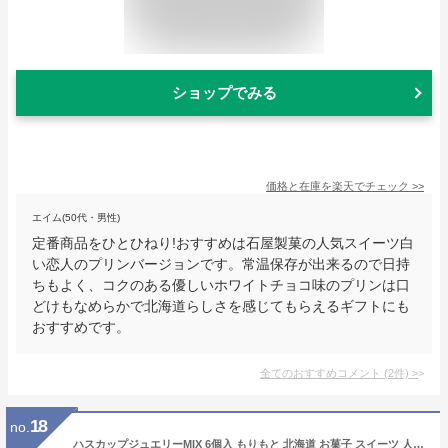
ショップでみる
価格と在庫を
楽天
でチェック
>>
エイム(50代・男性)
定番商品をひとひねり!おすすめは石屋製菓の人気スイーツ白
い恋人のプリンバージョンです。常温保存が出来るので日持
ちもよく、コクのある優しいホワイトチョコ味のプリンは口
どけもなめらかで北海道らしさを感じてもらえるギフトにも
おすすめです。
全てのおすすめコメント
(
2
件)
>
18
no.
ハスカップジュエリーMIX 6個入 もりもと 北海道 お菓子 スイーツ 人気 ミックスジャム バタークリーム チョコレート クッキー