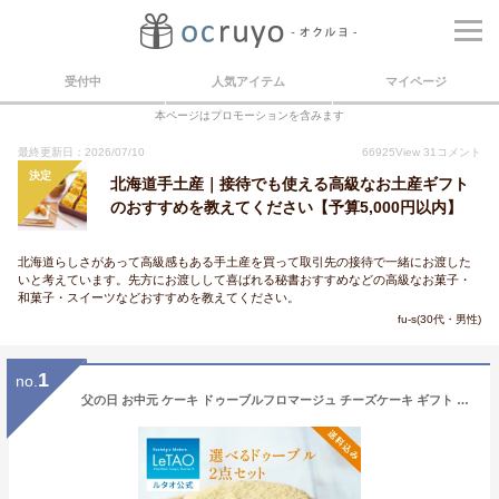
受付中
人気アイテム
マイページ
本ページはプロモーションを含みます
最終更新日：2026/07/10
66925
View
31
コメント
決定
北海道手土産｜接待でも使える高級なお土産ギフト
のおすすめを教えてください【予算5,000円以内】
北海道らしさがあって高級感もある手土産を買って取引先の接待で一緒にお渡した
いと考えています。先方にお渡しして喜ばれる秘書おすすめなどの高級なお菓子・
和菓子・スイーツなどおすすめを教えてください。
fu-s(30代・男性)
1
no.
父の日 お中元 ケーキ ドゥーブルフロマージュ チーズケーキ ギフト ルタオ LeTAO 4号 ( 2名用 ～ 4名用 ) 誕生日ケーキ スイーツ 洋菓子 お取り寄せ 北海道 内祝い お返し 詰め合わせ 選べる ドゥーブル 2点 セット 送料込み