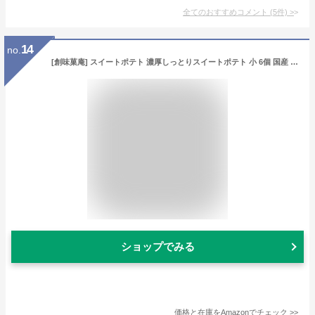
全てのおすすめコメント
(
5
件)
>
14
no.
[創味菓庵] スイートポテト 濃厚しっとりスイートポテト 小 6個 国産 [包装紙済] 全国送料なし
ショップでみる
価格と在庫を
Amazon
でチェック
>>