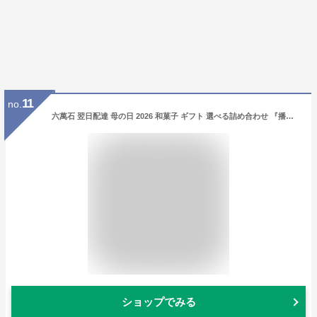
11
no.
六萬石 翌日配達 母の日 2026 和菓子 ギフト 選べる詰め合わせ 『播磨の銘菓撰』 10個入 15個入 高級 お取り寄せ 入学祝い 法事 お菓子 最中 もなか 個包装 新築祝い 内祝い お返し お供え お悔やみ 菓子 結婚祝い 法要 粗供養 香典返し お供え物 贈答品 春
ショップでみる