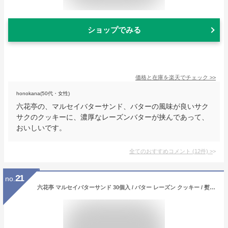
ショップでみる
価格と在庫を
楽天
でチェック
>>
honokana(50代・女性)
六花亭の、マルセイバターサンド、バターの風味が良いサク
サクのクッキーに、濃厚なレーズンバターが挟んであって、
おいしいです。
全てのおすすめコメント
(
12
件)
>
21
no.
六花亭 マルセイバターサンド 30個入 / バター レーズン クッキー / 熨斗対応可・メッセージカード承ります / 北海道お土産 父の日 母の日 プレゼント ホワイトデー バレンタイン ばらまき用 ギフト 個包装 クリスマス プチギフト お菓子 かわいい お歳暮 熨斗