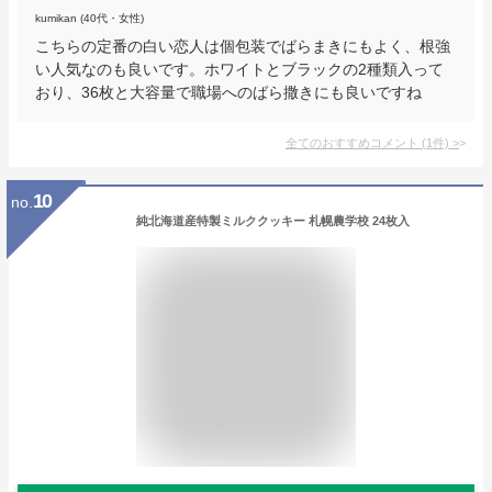
kumikan (40代・女性)
こちらの定番の白い恋人は個包装でばらまきにもよく、根強
い人気なのも良いです。ホワイトとブラックの2種類入って
おり、36枚と大容量で職場へのばら撒きにも良いですね
全てのおすすめコメント
(
1
件)
>
10
no.
純北海道産特製ミルククッキー 札幌農学校 24枚入