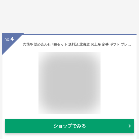
4
no.
六花亭 詰め合わせ 4種セット 送料込 北海道 お土産 定番 ギフト プレゼント バターサンド 送料無料 父の日 ギフト 人気 帯広 土産 お菓子 洋菓子 誕生日 内祝い 個包装 退職 お祝い 転勤 お礼 お返し 御供 感謝 有名 定番
ショップでみる