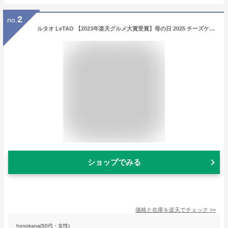
2
no.
ルタオ LeTAO 【2023年楽天グルメ大賞受賞】母の日 2025 チーズケーキ ケーキ スイーツ 誕生日ケーキ 洋菓子 レアチーズケーキ ドゥーブルフロマージュ プレゼント ギフト 誕生日 内祝い お取り寄せ 北海道 父の日 結婚祝い 出産祝い 4号 ドゥーブルセットギフトボックス
ショップでみる
価格と在庫を
楽天
でチェック
>>
honokana(50代・女性)