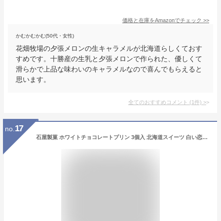
価格と在庫を
Amazon
でチェック
>>
かむかむかむ(50代・女性)
花畑牧場の夕張メロンの生キャラメルが北海道らしくておす
すめです。十勝産の生乳と夕張メロンで作られた、優しくて
滑らかで上品な味わいのキャラメルなので喜んでもらえると
思います。
全てのおすすめコメント
(
1
件)
>
17
no.
石屋製菓 ホワイトチョコレートプリン 3個入 北海道スイーツ 白い恋人 ホワイトチョコレート 常温保存可 ハスカップソース プリン スイーツ お菓子 北海道限定 土産 お取り寄せ プレゼント クリスマス バレンタイン ホワイトデー ギフト 母の日 父の日 お返し