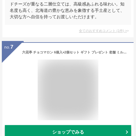
ドチーズが重なる二層仕立ては、高級感あふれる味わい。知
名度も高く、北海道の豊かな恵みを象徴する手土産として、
大切な方へ自信を持ってお渡しいただけます。
全てのおすすめコメント
(
1
件)
>
7
no.
六花亭 チョコマロン 6個入×2個セット ギフト プレゼント 老舗 ミルクチョコレート チョコサンド ラム酒 栗餡 母の日 人気 北海道 お取り寄せ 北海道スイーツ
ショップでみる