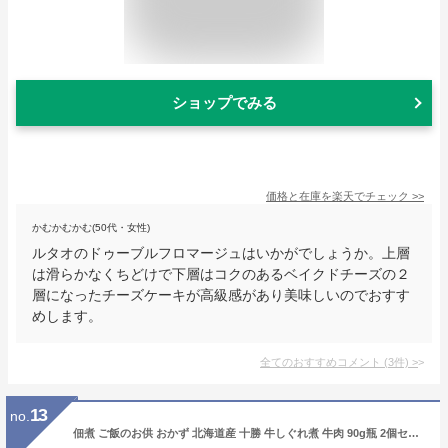
ショップでみる
価格と在庫を
楽天
でチェック
>>
かむかむかむ(50代・女性)
ルタオのドゥーブルフロマージュはいかがでしょうか。上層
は滑らかなくちどけで下層はコクのあるベイクドチーズの２
層になったチーズケーキが高級感があり美味しいのでおすす
めします。
全てのおすすめコメント
(
3
件)
>
13
no.
佃煮 ご飯のお供 おかず 北海道産 十勝 牛しぐれ煮 牛肉 90g瓶 2個セット 北国からの贈り物