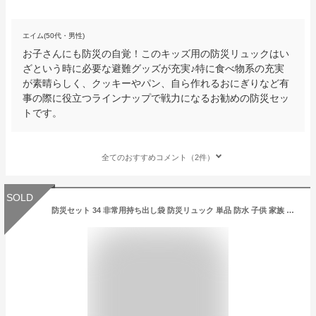
エイム(50代・男性)
お子さんにも防災の自覚！このキッズ用の防災リュックはい
ざという時に必要な避難グッズが充実♪特に食べ物系の充実
が素晴らしく、クッキーやパン、自ら作れるおにぎりなど有
事の際に役立つラインナップで戦力になるお勧めの防災セッ
トです。
全てのおすすめコメント（2件）
SOLD
防災セット 34 非常用持ち出し袋 防災リュック 単品 防水 子供 家族 避難グッズ 避難用品 地震 台風 防災用品 災害 震災 トイレ 水 マスク 防災士オススメ 避難所 1人1つ 2021改良版 緊急事態