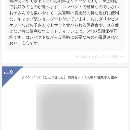
普段使いができるくらいお洒落なリュックですし、5色展開
でお好みのものが選べます。コンパクトで軽量なので小さい
お子さんでも扱いやすく、災害時の貴重品の持ち運びに便利
な、キャップ型ショルダーも付いています。おにぎりやビス
ケットなどお子さんでもサッと食べられる保存食や、水を使
えない時に便利なウェットティッシュは、5年の長期保存可
能です。コンパクトながら災害時に必要なものが厳選されて
おり、安心です。
全てのおすすめコメント
(
1
件)
>
9
no.
ポイント10倍 【ひとりせっと】 防災セット 1人用 16種類 折り畳みヘルメット付き オサメット 防災リュックセット 1人 防災用ヘルメット 保存食 保存水 簡易トイレ 防災バッグ 非常持ち出し袋 一人用 17L 非常用持出袋 小さめ 大人 子ども 避難 災害対策 自宅 備蓄 防災用品