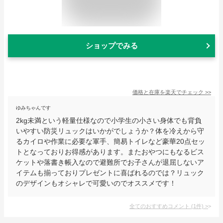
ショップでみる
価格と在庫を
楽天
でチェック
>>
ゆみちゃんです
2kg未満という軽量仕様なので小学生の小さい身体でも背負
いやすい防災リュックはいかがでしょうか？体を冷えから守
るカイロや作業に必要な軍手、簡易トイレなど豪華20点セッ
トとなっておりお得感があります。またおやつにもなるビス
ケットや落書き帳入なので避難所でお子さんが退屈しないア
イテムも揃っておりプレゼントに喜ばれるのでは？リュック
のデザインもオシャレで可愛いのでオススメです！
全てのおすすめコメント
(
1
件)
>