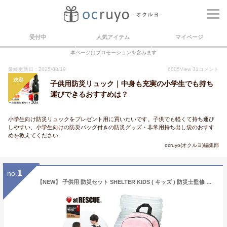
受付中
人気アイテム
マイページ
本ページはプロモーションを含みます
最終更新日：2025/08/19
6005
View
31
コメント
決定
子供用防災リュック｜中身も充実の小学生でも持ち
運びできるおすすめは？
小学生向け防災リュックをプレゼント用に買いたいです。子供でも軽くて持ち運び
しやすい、小学生向けの防災バッグ付きの防災グッズ・非常用持ち出し袋のおすす
めを教えてください
ocruyo(オクルヨ)編集部
1
no.
【NEW】 子供用 防災セット SHELTER KIDS ( キッズ ) 防災士監修 【レビュープレゼント実施中】 子供 防災セット キッズ 子供 震災 孫 こども 防災グッズ 防災用品 ラピタ 子ども用 防災リュック 個人 震災・有事への備え お孫さんに 子供 男の子用 女の子用