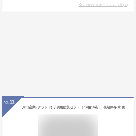
全てのおすすめコメント
(
2
件)
>
11
no.
岸田産業 (クラシド) 子供用防災セット［ 14種16点 ］ 長期保存 水 食品 お菓子 パン 8-502N