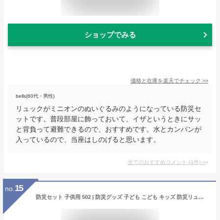
ショップでみる
価格と在庫を
楽天
でチェック
>>
bells(60代・男性)
リュックがミニオンのぬいぐるみのようになっている防災セ
ットです。普段部屋に飾っておいて、イザというときにサッ
と背負って避難できるので、おすすめです。水とカンパンが
入っているので、当座はしのげると思います。
全てのおすすめコメント
(
1
件)
>
15
no.
防災セット 子供用 502 | 防災グッズ 子ども こども キッズ 防災リュック 防災グッズセット 防災 トイレ 水 ビスコ パン エアーマット リュック 非常用持ち出し袋 一人用 1人用 避難セット 災害グッズ 災害セット 懐中電灯 非常食 防災用品 避難袋 家族 ファミリー 赤ちゃん