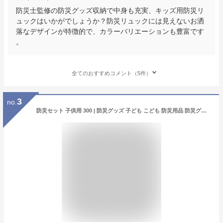
防災士監修の防災グッズ収納で中身も充実、キッズ用防災リ
ュックはいかがでしょうか？防災リュックには見えないお洒
落なデザインが特徴的で、カラーバリエーションも豊富です
。
全てのおすすめコメント（5件）
3
no.
防災セット 子供用 300 | 防災グッズ 子ども こども 防災用品 防災グッズセット 防災リュックセット こども用 子供 防災 グッズ リュック 防災リュック セット 防災バッグ 非常用持ち出し袋 クッキー 水 バッグ 災害用 キッズ 避難 地震 家族 ファミリー レインコート