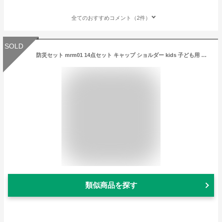
全てのおすすめコメント（2件）
SOLD
防災セット mrm01 14点セット キャップ ショルダー kids 子ども用 防災グッズ 非常用持出袋 防災リュック おにぎり 缶入りパン クッキー リュック 1人用 災害対策 地震 水害 防災用品 避難グッズ 家族 避難用品 防災 マスク
類似商品を探す