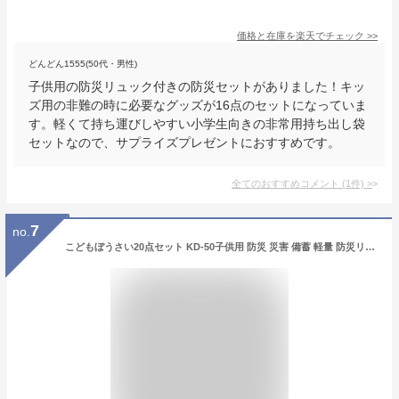
価格と在庫を
楽天
でチェック
>>
どんどん1555(50代・男性)
子供用の防災リュック付きの防災セットがありました！キッ
ズ用の非難の時に必要なグッズが16点のセットになっていま
す。軽くて持ち運びしやすい小学生向きの非常用持ち出し袋
セットなので、サプライズプレゼントにおすすめです。
全てのおすすめコメント
(
1
件)
>
7
no.
こどもぼうさい20点セット KD-50子供用 防災 災害 備蓄 軽量 防災リュック KIDS キッズ こども 持ち運びやすい 備蓄セット 防災セット 非常時 こどもリュック 子供用リュック A4サイズ らくがき帳入り