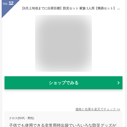
12
no.
【8月上旬頃までに出荷目標】防災セット 家族 1人用【簡易セット】 防災グッズ セット 非常用持ち出し袋 非常持ち出し袋 防災用品 避難セット 防災グッツ 子供用 女性用 男性用 災害 グッズ 防災リュック 結婚祝い 地震 避難袋 災害用品 災害グッズ 非常持出袋 ギフト
ショップでみる
価格と在庫を
楽天
でチェック
>>
クロス(50代・男性)
子供でも使用できる非常用持出袋でいろいろな防災グッズが