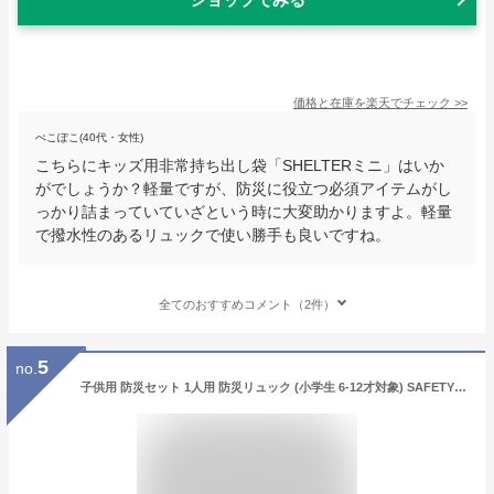
価格と在庫を
楽天
でチェック
>>
ぺこぽこ(40代・女性)
こちらにキッズ用非常持ち出し袋「SHELTERミニ」はいか
がでしょうか？軽量ですが、防災に役立つ必須アイテムがし
っかり詰まっていていざという時に大変助かりますよ。軽量
で撥水性のあるリュックで使い勝手も良いですね。
全てのおすすめコメント（2件）
5
no.
子供用 防災セット 1人用 防災リュック (小学生 6-12才対象) SAFETY FIRST KIDS キッズ 子ども用 防災グッズ セット ピースアップ 避難セット 軽量 コンパクト 児童用 避難訓練 こども用 防災用品 非常用持ち出し袋