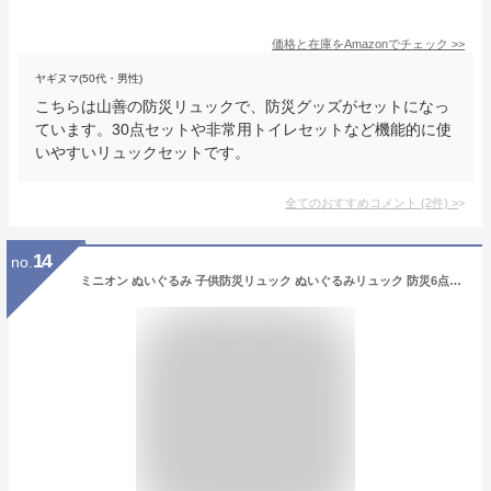
価格と在庫を
Amazon
でチェック
>>
ヤギヌマ(50代・男性)
こちらは山善の防災リュックで、防災グッズがセットになっ
ています。30点セットや非常用トイレセットなど機能的に使
いやすいリュックセットです。
全てのおすすめコメント
(
2
件)
>
14
no.
ミニオン ぬいぐるみ 子供防災リュック ぬいぐるみリュック 防災6点セット【災害/防災/工事現場/野外活動/アウトドア】