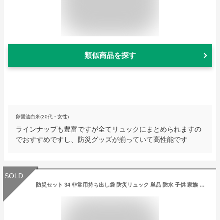
類似商品を探す
卵醤油白米(20代・女性)
ラインナップも豊富ですが全てリュックにまとめられますの
でおすすめですし、防災グッズが揃っていて高性能です
SOLD
防災セット 34 非常用持ち出し袋 防災リュック 単品 防水 子供 家族 避難グッズ 避難用品 地震 台風 防災用品 災害 震災 トイレ 水 マスク 防災士オススメ 避難所 1人1つ 2021改良版 緊急事態