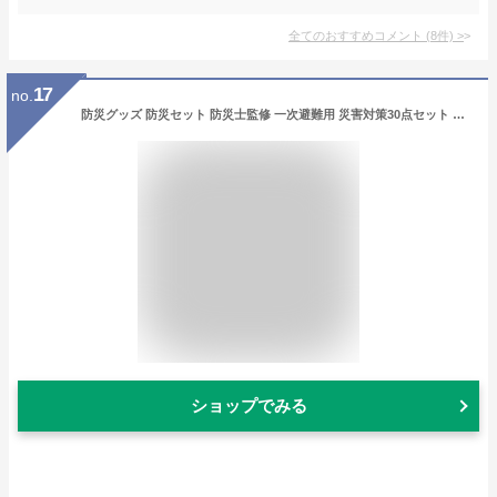
全てのおすすめコメント
(
8
件)
>
17
no.
防災グッズ 防災セット 防災士監修 一次避難用 災害対策30点セット 子供用10点セット 1人用 YBG-30/YBG-30BB/YCB-10R 避難 地震 非常用持ち出し袋 防災リュック 防災バッグ 台風 おすすめ 避難グッズ 携帯用トイレ こども 山善 YAMAZEN 【送料無料】
ショップでみる