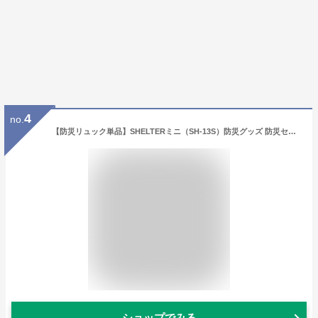
4
no.
【防災リュック単品】SHELTERミニ（SH-13S）防災グッズ 防災セット 非常用持ち出し袋 非常持出袋 震災 備蓄 子供 キッズ 1人用 一人用 女性 最低限 必要なもの
ショップでみる