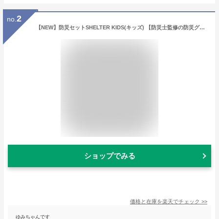
2
no.
【NEW】防災セットSHELTER KIDS(キッズ) 【防災士監修の防災グッズ収納】子供用 防災セット キッズ用 子ども用 防災リュック 個人 震災・有事への備え お孫さんに 子供 男の子用 女の子用防災グッズ 防災用品 避難グッズ レジャー
ショップでみる
価格と在庫を
楽天
でチェック
>>
ゆみちゃんです