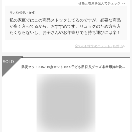
価格と在庫を
楽天
でチェック
>>
りいど(40代・女性)
私の家庭ではこの商品ストックしてるのですが、必要な商品
が多く入ってるから、おすすめです。リュックのため方も入
たくならないし、お子さんやお年寄りでも持ち運びには楽！
全てのおすすめコメント
(
15
件)
>
SOLD
防災セット 8157 19点セット kids 子ども用 防災グッズ 非常用持出袋 防災リュック 2200 リュック ウエストポーチ 1人用 災害対策 防災用品 凝固剤不要トイレ 避難グッズ 地震対策 避難用品 7年保存水 水害 マスク レインコート