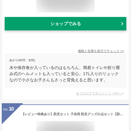
ショップでみる
価格と在庫を
楽天
でチェック
>>
あかり(40代・女性)
水や保存食が入っているのはもちろん、簡易トイレや折り畳
み式のヘルメットも入っていると安心。17L入りのリュック
なので小さなお子さんもさっと背負えると思います。
全てのおすすめコメント
(
1
件)
>
10
no.
【レビュー特典あり】防災セット 子供用 防災グッズ21点セット【防災セット 防災グッズ 非常持ち出し袋 非常持出袋 避難セット 避難グッズ 防災リュック子供】