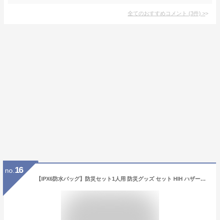
全てのおすすめコメント
(
3
件)
>
16
no.
【IPX6防水バッグ】防災セット1人用 防災グッズ セット HIH ハザードバッグ Regular 防水バッグの非常持ち出し袋 防災リュック 防水 防災バッグ 災害グッズ 避難グッズ 防災用品 一人用 ギフト対応